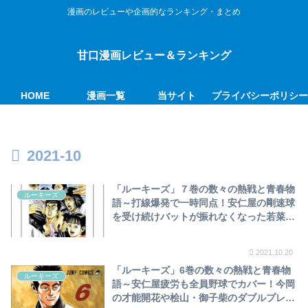
漫画のレビューや企画的なランキング・まとめ
甘口漫画レビュー＆ランキング
HOME
漫画一覧
当サイト
プライバシーポリシ
2021-10
「ルーキーズ」７巻の数々の熱戦と青春物
ルーキーズ
語～打線爆発で一時同点！安仁屋の剛速球
を受け続けバットが振れなくなった若菜の
代打に新庄登場！試合の結末は如何
に…！？～
2021.10.20
「ルーキーズ」6巻の数々の熱戦と青春物
ルーキーズ
語～安仁屋疲労も全員野球でカバー！今岡
の才能開花や桧山・御子柴のダブルプレー