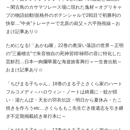
～閑古鳥のカサマツレース場に現れた逸材＝オグリキャ
プの物語始動!規格外のポテンシャルで2戦目で初勝利の
快挙…”中央”トレーナーで北原の叔父＝六平熱視線～お
まけ記事あり☆
ためになる!「あかね噺」22巻の奥深い落語の世界～正明
の”三遍稽古”で朱音独自の死神習得!禄郎の音に特化した
芸鮮烈…日本一絢爛華麗な海遊旅客興行＝一生會出航～
おまけ記事あり☆
「ちびまる子ちゃん」18巻のまる子とさくら家のハート
フルコメディ～ハロウィン・ノートは綺麗に・蚊が煩
い・湯たんぽ・天女の羽衣伝説・明日から夏休み・たこ
焼きを作ろうetc…さくらももこ先生亡き後遺志を引き継
ぎ不定期掲載続き単行本に～