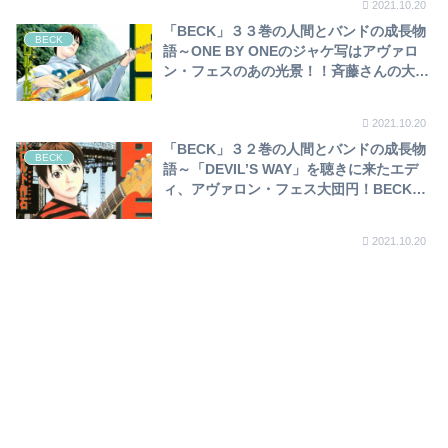
2021.10.20
「BECK」３３巻の人間とバンドの成長物
BECK
語～ONE BY ONEのジャケ写はアヴァロ
ン・フェスのあの光景！！斉藤さんの大人
の恋、ついに成就！！G.Sで伝説のライ
ブ、再び！？～
2021.10.20
「BECK」３２巻の人間とバンドの成長物
BECK
語～「DEVIL’S WAY」を聴きに来たエデ
ィ、アヴァロン・フェス大団円！BECKを
取り巻く環境激変！ニューアルバムを最高
の態勢で作成へ…～
2021.10.20