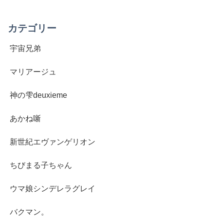
へ
カテゴリー
宇宙兄弟
マリアージュ
神の雫deuxieme
あかね噺
新世紀エヴァンゲリオン
ちびまる子ちゃん
ウマ娘シンデレラグレイ
バクマン。