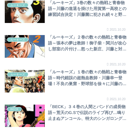
「ルーキーズ」3巻の数々の熱戦と青春物
ルーキーズ
語～川藤の進退を掛けた用賀第一高校との
練習試合決定！川藤菌に犯され続々と野球
を始める部員達も、他生徒に舐められ報復
行為！新庄と安仁屋はどうする！？～
2021.10.20
「ルーキーズ」２巻の数々の熱戦と青春物
ルーキーズ
語～張本の夢は教師！御子柴・関川が改心
し部室の片付け…怒った新庄、川藤と対峙
も、川藤が一枚上手～
2021.10.20
「ルーキーズ」１巻の数々の熱戦と青春物
ルーキーズ
語～時代錯誤の超熱血教師・川藤幸一登
場！不良の巣窟・野球部を徐々に川藤の
「青さ」が浸食していきます…～
2021.10.20
「BECK」３４巻の人間とバンドの成長物
BECK
語～荒天のG.Sで伝説のライブ再び…鳴り
止まぬアンコール、特大のシンガロング…
BECK完結！！エディの読み切り漫画も！
～