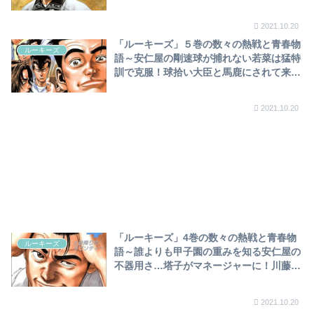
等見せ場も！7回裏、1－8で劣勢もキラキ
ラしたルーキーズ～
2021.10.20
「ルーキーズ」５巻の数々の熱戦と青春物
ルーキーズ
語～安仁屋の剛速球が捕れない若菜は猛特
訓で克服！球拾い大臣と馬鹿にされて来た
御子柴も今は立派なキャプテン！練習試合
では安仁屋、投打に大活躍！！～
2021.10.20
「ルーキーズ」4巻の数々の熱戦と青春物
ルーキーズ
語～誰よりも甲子園の重みを知る安仁屋の
不器用さ…塔子がマネージャーに！川藤と
男の賭け、塔子の助け船もあり、ついに安
仁屋野球部復帰へ！！～
2021.10.20