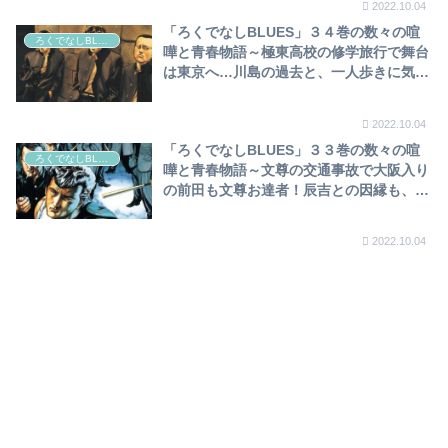
2022.10.04
「ろくでなしBLUES」３４巻の数々の喧
ろくでなしBLUES
嘩と青春物語～極東高校の修学旅行で舞台
は東京へ…川島の過去と、一人歩きに気づ
いた川島の暴走に、四天王集結か？～
2022.10.04
「ろくでなしBLUES」３３巻の数々の喧
ろくでなしBLUES
嘩と青春物語～文尊の交通事故で大阪入り
の前田も文尊お達者！辰吉との因縁も、少
年院出の川島登場で風雲急…１０円玉を指
で曲げてしまう川島～
2022.10.04