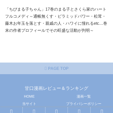
「ちびまる子ちゃん」17巻のまる子とさくら家のハート
フルコメディ～通帳無くす・ピラミッドパワー・松茸・
藤木お年玉を落とす・親戚の人・ハワイに憧れるetc…巻
末の作者プロフィールでその旺盛な活動が判明～
PAGE TOP
甘口漫画レビュー＆ランキング
HOME
漫画一覧
当サイト
プライバシーポリシー
© 2018-2026 甘口漫画レビュー＆ランキング.