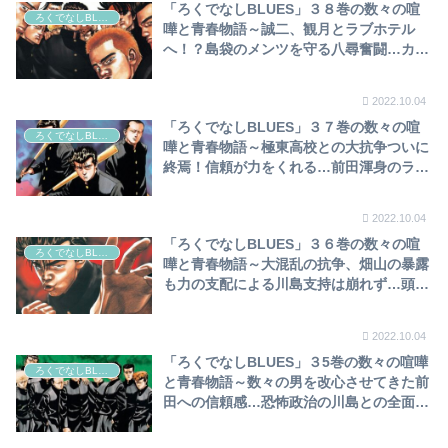
「ろくでなしBLUES」３８巻の数々の喧
ろくでなしBLUES
嘩と青春物語～誠二、観月とラブホテル
へ！？島袋のメンツを守る八尋奮闘…カリ
スマ・前田の威を借るヒロト、一皮剥けて
人間的成長へ～
2022.10.04
「ろくでなしBLUES」３７巻の数々の喧
ろくでなしBLUES
嘩と青春物語～極東高校との大抗争ついに
終焉！信頼が力をくれる…前田渾身のライ
トクロスで川島粉砕！師玉のショートスト
ーリー５選で箸休め～
2022.10.04
「ろくでなしBLUES」３６巻の数々の喧
ろくでなしBLUES
嘩と青春物語～大混乱の抗争、畑山の暴露
も力の支配による川島支持は崩れず…頭蓋
骨潰しの応酬も、前田形勢逆転！渾身のラ
イトクロス・アッパーの連撃も、川島倒れ
2022.10.04
ず～
「ろくでなしBLUES」３5巻の数々の喧嘩
ろくでなしBLUES
と青春物語～数々の男を改心させてきた前
田への信頼感…恐怖政治の川島との全面対
決も、四天王集結で一人50人相手！？前田
VS川島のタイマン始まる～