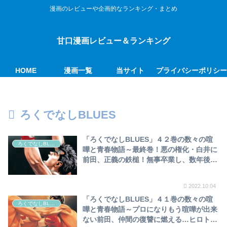
漫画のレビューや企画的なランキング・まとめ
甘口漫画レビュー＆ランキング
HOME
漫画一覧
当サイト
プライバシーポリシ
ろくでなしBLUES
「ろくでなしBLUES」４２巻の数々の喧
ろくでなしBLUES
嘩と青春物語～最終巻！悪の権化・白井に
前田、正義の鉄槌！無事卒業し、数年後、
前田・世界戦で成吉と再戦で大団円～
2022.10.04
「ろくでなしBLUES」４１巻の数々の喧
ろくでなしBLUES
嘩と青春物語～プロになりもう喧嘩が出来
ない前田、仲間の復讐に燃える…ヒロトへ