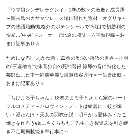
「ウマ娘シンデレラグレイ」1巻の数々の激走と成長譚
～閑古鳥のカサマツレース場に現れた逸材＝オグリキャ
プの物語始動!規格外のポテンシャルで2戦目で初勝利の
快挙…”中央”トレーナーで北原の叔父＝六平熱視線～お
まけ記事あり☆
ためになる!「あかね噺」22巻の奥深い落語の世界～正明
の”三遍稽古”で朱音独自の死神習得!禄郎の音に特化した
芸鮮烈…日本一絢爛華麗な海遊旅客興行＝一生會出航～
おまけ記事あり☆
「ちびまる子ちゃん」18巻のまる子とさくら家のハート
フルコメディ～ハロウィン・ノートは綺麗に・蚊が煩
い・湯たんぽ・天女の羽衣伝説・明日から夏休み・たこ
焼きを作ろうetc…さくらももこ先生亡き後遺志を引き継
ぎ不定期掲載続き単行本に～