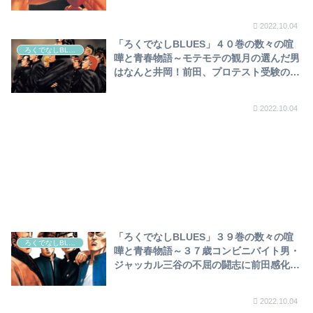
の襲撃や、怪我等全ては白井（サリー）の
仕組んだ罠！？攫われた千秋はついに…～
2022.10.04
「ろくでなしBLUES」４０巻の数々の喧
ろくでなしBLUES
嘩と青春物語～モテモテの観月の選んだ男
はなんと井岡！前田、プロテスト受験の真
意は千秋へのサプライズ企画！電車に轢か
れ重体のヒロト、責任を感じる前田の苦悩
2022.10.04
～
「ろくでなしBLUES」３９巻の数々の喧
ろくでなしBLUES
嘩と青春物語～３７歳コンビニバイト男・
ジャッカル三谷の不屈の闘志に前田感化！
中島の弟は稲川（淳二）！？純潔を通した
勝嗣に和美は？～
2022.10.04