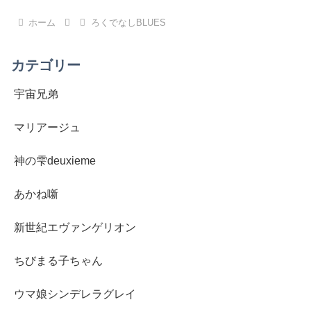
へ
ホーム
ろくでなしBLUES
カテゴリー
宇宙兄弟
マリアージュ
神の雫deuxieme
あかね噺
新世紀エヴァンゲリオン
ちびまる子ちゃん
ウマ娘シンデレラグレイ