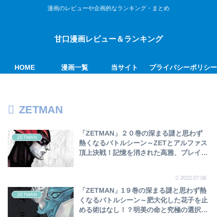
漫画のレビューや企画的なランキング・まとめ
甘口漫画レビュー＆ランキング
HOME
漫画一覧
当サイト
プライバシーポリシ
ZETMAN
「ZETMAN」２０巻の深まる謎と思わず
ZETMAN
熱くなるバトルシーン～ZETとアルファス
頂上決戦！記憶を消された高雅、プレイヤ
ー殲滅の先導者へ…ジンもZETとして暗躍
～
2022.07.06
「ZETMAN」1９巻の深まる謎と思わず熱
ZETMAN
くなるバトルシーン～肥大化した花子を止
める術はなし！？明美の命と究極の選択を