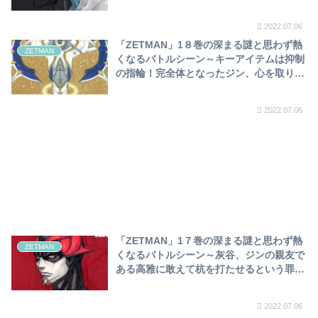
強いられたZET、止む無く花子を葬り…光
鎧、エボルのアジトへ～
2022.07.06
「ZETMAN」1８巻の深まる謎と思わず熱
ZETMAN
くなるバトルシーン～キーアイテムは抑制
の指輪！完全体となったジン、心を取り戻
すも、暴きの輪で花子が裏返り…～
2022.07.06
「ZETMAN」1７巻の深まる謎と思わず熱
ZETMAN
くなるバトルシーン～灰谷、ジンの親友で
ある高雅に敢えて杭を打たせるという罪深
き所業…完全体となったZETに人間の心は
残っているのか！？～
2022.07.06