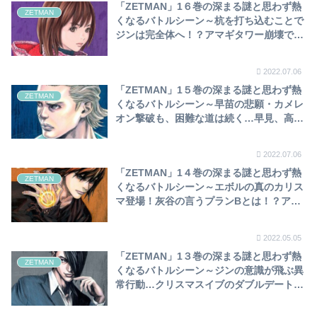
「ZETMAN」1６巻の深まる謎と思わず熱
ZETMAN
くなるバトルシーン～杭を打ち込むことで
ジンは完全体へ！？アマギタワー崩壊でパ
ニックの人々、阿鼻叫喚の世界～
2022.07.06
「ZETMAN」1５巻の深まる謎と思わず熱
ZETMAN
くなるバトルシーン～早苗の悲願・カメレ
オン撃破も、困難な道は続く…早見、高
雅・清造を利用し計画成功！？ジン、最後
のガムを噛む～
2022.07.06
「ZETMAN」1４巻の深まる謎と思わず熱
ZETMAN
くなるバトルシーン～エボルの真のカリス
マ登場！灰谷の言うプランBとは！？アマ
ギタワーでのパーティー、一気に阿鼻叫喚
の世界へ～
2022.05.05
「ZETMAN」1３巻の深まる謎と思わず熱
ZETMAN
くなるバトルシーン～ジンの意識が飛ぶ異
常行動…クリスマスイブのダブルデートで
束の間の休息！灰谷の宣戦布告で事態は一
変～