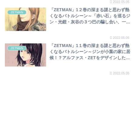
2022.05.05
「ZETMAN」1２巻の深まる謎と思わず熱
ZETMAN
くなるバトルシーン～「赤い石」を巡るジ
ン・光鎧・灰谷の３つ巴の騙し合い、一枚
上手なのは灰谷！ジン、天城邸爆破の罪で
監禁！？～
2022.05.05
「ZETMAN」1１巻の深まる謎と思わず熱
ZETMAN
くなるバトルシーン～ジンが小葉の家に居
候！？アルファス・ZETをデザインした木
下や、神崎の元助手・芝木等の登場で伏線
が回収され…～
2022.05.05