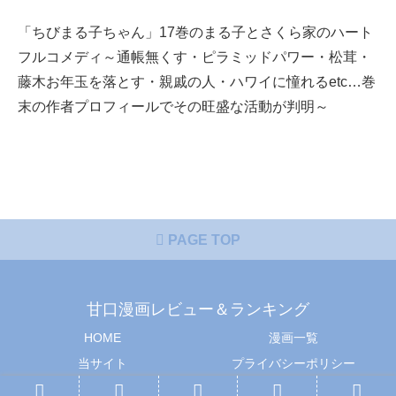
「ちびまる子ちゃん」17巻のまる子とさくら家のハート
フルコメディ～通帳無くす・ピラミッドパワー・松茸・
藤木お年玉を落とす・親戚の人・ハワイに憧れるetc…巻
末の作者プロフィールでその旺盛な活動が判明～
PAGE TOP
甘口漫画レビュー＆ランキング
HOME
漫画一覧
当サイト
プライバシーポリシー
© 2018-2026 甘口漫画レビュー＆ランキング.