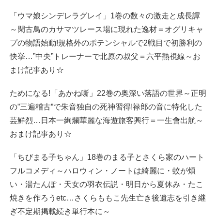
「ウマ娘シンデレラグレイ」1巻の数々の激走と成長譚
～閑古鳥のカサマツレース場に現れた逸材＝オグリキャ
プの物語始動!規格外のポテンシャルで2戦目で初勝利の
快挙…”中央”トレーナーで北原の叔父＝六平熱視線～お
まけ記事あり☆
ためになる!「あかね噺」22巻の奥深い落語の世界～正明
の”三遍稽古”で朱音独自の死神習得!禄郎の音に特化した
芸鮮烈…日本一絢爛華麗な海遊旅客興行＝一生會出航～
おまけ記事あり☆
「ちびまる子ちゃん」18巻のまる子とさくら家のハート
フルコメディ～ハロウィン・ノートは綺麗に・蚊が煩
い・湯たんぽ・天女の羽衣伝説・明日から夏休み・たこ
焼きを作ろうetc…さくらももこ先生亡き後遺志を引き継
ぎ不定期掲載続き単行本に～