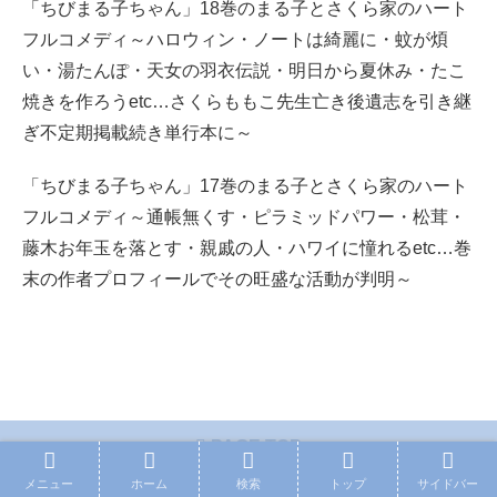
「ちびまる子ちゃん」18巻のまる子とさくら家のハート
フルコメディ～ハロウィン・ノートは綺麗に・蚊が煩
い・湯たんぽ・天女の羽衣伝説・明日から夏休み・たこ
焼きを作ろうetc…さくらももこ先生亡き後遺志を引き継
ぎ不定期掲載続き単行本に～
「ちびまる子ちゃん」17巻のまる子とさくら家のハート
フルコメディ～通帳無くす・ピラミッドパワー・松茸・
藤木お年玉を落とす・親戚の人・ハワイに憧れるetc…巻
末の作者プロフィールでその旺盛な活動が判明～
PAGE TOP
メニュー
ホーム
検索
トップ
サイドバー