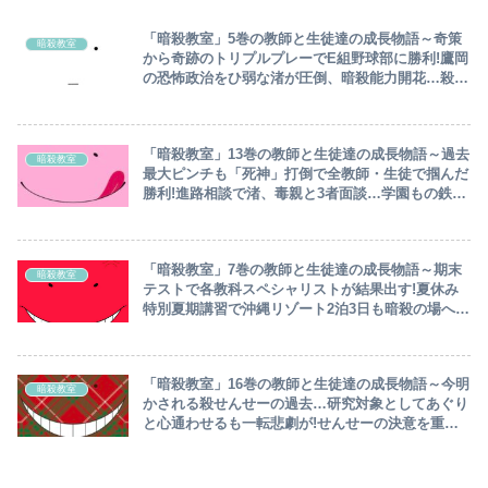
「暗殺教室」5巻の教師と生徒達の成長物語～奇策
暗殺教室
から奇跡のトリプルプレーでE組野球部に勝利!鷹岡
の恐怖政治をひ弱な渚が圧倒、暗殺能力開花…殺せ
んせーの致命的弱点＝泳げない⁉～
「暗殺教室」13巻の教師と生徒達の成長物語～過去
暗殺教室
最大ピンチも「死神」打倒で全教師・生徒で掴んだ
勝利!進路相談で渚、毒親と3者面談…学園もの鉄板
ネタ＝学園祭で出店：どんぐりラーメン⁉～
「暗殺教室」7巻の教師と生徒達の成長物語～期末
暗殺教室
テストで各教科スペシャリストが結果出す!夏休み
特別夏期講習で沖縄リゾート2泊3日も暗殺の場へ…
ウィルスを撒かれ一転E組ピンチ～
「暗殺教室」16巻の教師と生徒達の成長物語～今明
暗殺教室
かされる殺せんせーの過去…研究対象としてあぐり
と心通わせるも一転悲劇が!せんせーの決意を重く
受け止めたE組意見真っ二つ～