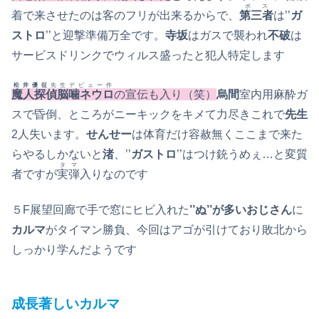
ボス
着で来させたのは客のフリが出来るからで、
第三者
は’’
ガ
ストロ
’’と迎撃準備万全です。
寺坂
はガスで襲われ
不破
は
サービスドリンクでウィルス盛ったと犯人特定します
松井優征
先生デビュー作
魔人探偵脳噛ネウロ
の宣伝も入り（笑）
烏間
室内用麻酔ガ
スで昏倒、ところがニーキックをキメて力尽きこれで
先生
2人失います。
せんせー
は体育だけ容赦無くここまで来た
らやるしかないと
渚
、’’
ガストロ
’’はつけ銃うめぇ…と変質
タマ
者ですが
実弾
入りなのです
５F展望回廊で手で窓にヒビ入れた
’’ぬ’’が多いおじさん
に
カルマ
がタイマン勝負、今回はアゴが引けており敗北から
しっかり学んだようです
成長著しいカルマ