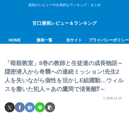
漫画のレビューや企画的なランキング・まとめ
甘口漫画レビュー＆ランキング
HOME
漫画一覧
当サイト
プライバシーポリシ
「暗殺教室」8巻の教師と生徒達の成長物語～
隠密潜入から奇襲への連続ミッション!先生2
人を失いながら個性を活かしE組躍動…ウィル
スを撒いた犯人＝あの鷹岡で渚覚醒⁉～
2025.12.10