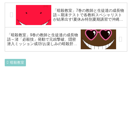
「暗殺教室」7巻の教師と生徒達の成長物
語～期末テストで各教科スペシャリスト
が結果出す!夏休み特別夏期講習で沖縄リ
ゾート2泊3日も暗殺の場へ…ウィルスを
撒かれ一転E組ピンチ～
「暗殺教室」9巻の教師と生徒達の成長物
語～渚「必殺技」発動で元凶撃破、隠密
潜入ミッション成功!お楽しみの暗殺肝試
しとは⁉E組離脱の竹林、改心～
暗殺教室