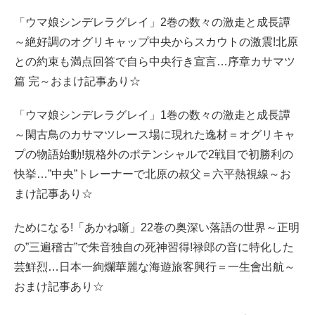
「ウマ娘シンデレラグレイ」2巻の数々の激走と成長譚
～絶好調のオグリキャップ中央からスカウトの激震!北原
との約束も満点回答で自ら中央行き宣言…序章カサマツ
篇 完～おまけ記事あり☆
「ウマ娘シンデレラグレイ」1巻の数々の激走と成長譚
～閑古鳥のカサマツレース場に現れた逸材＝オグリキャ
プの物語始動!規格外のポテンシャルで2戦目で初勝利の
快挙…”中央”トレーナーで北原の叔父＝六平熱視線～お
まけ記事あり☆
ためになる!「あかね噺」22巻の奥深い落語の世界～正明
の”三遍稽古”で朱音独自の死神習得!禄郎の音に特化した
芸鮮烈…日本一絢爛華麗な海遊旅客興行＝一生會出航～
おまけ記事あり☆