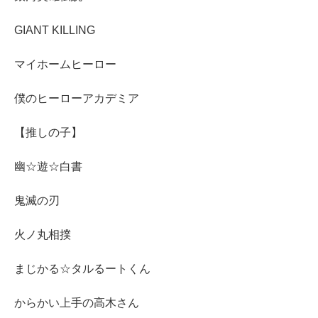
GIANT KILLING
マイホームヒーロー
僕のヒーローアカデミア
【推しの子】
幽☆遊☆白書
鬼滅の刃
火ノ丸相撲
まじかる☆タルるートくん
からかい上手の高木さん