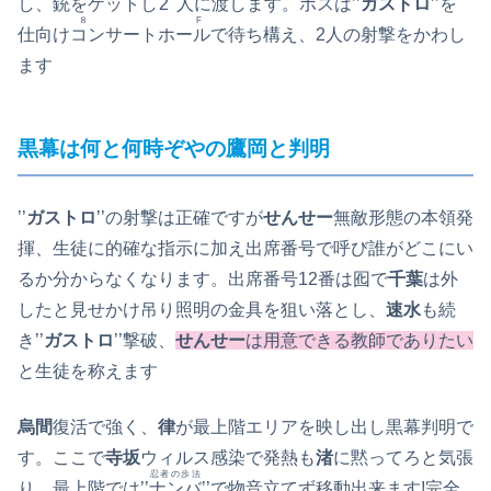
し、銃をゲットし
2人
に渡します。ボスは’’
ガストロ
’’を
８F
仕向け
コンサートホール
で待ち構え、2人の射撃をかわし
ます
黒幕は何と何時ぞやの鷹岡と判明
’’
ガストロ
’’の射撃は正確ですが
せんせー
無敵形態の本領発
揮、生徒に的確な指示に加え出席番号で呼び誰がどこにい
るか分からなくなります。出席番号12番は囮で
千葉
は外
したと見せかけ吊り照明の金具を狙い落とし、
速水
も続
き’’
ガストロ
’’撃破、
せんせー
は用意できる教師でありたい
と生徒を称えます
烏間
復活で強く、
律
が最上階エリアを映し出し黒幕判明で
す。ここで
寺坂
ウィルス感染で発熱も
渚
に黙ってろと気張
忍者の歩法
り、最上階では’’
ナンバ
’’で物音立てず移動出来ます!完全