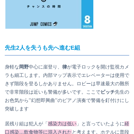
先生2人を失うも先へ進むE組
身軽な
岡野
中心に崖登り、
律
が電子ロックを開け監視カメ
ラも細工します。内部マップ表示でエレベーターは使用で
きず階段を登るしかありません。ロビーは早速最大の難所
で非常階段は近いも警備が多いです。ここで
ビッチ
先生の
お色気から’’幻想即興曲’’のピアノ演奏で警備を釘付けにし
突破します
居残り組は犯人が「
感染力は低い
」と言っていたように
経
口感染…飲食物等に混入された
と考えます。ホテルに普段