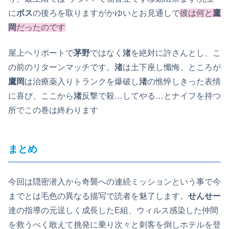
に
ボス
の後ろを取りますがかゆいとお見通しで
彼は何と
鷹
岡
だったのです
屋上ヘリポートで
茅野
ではなく
渚
を絶対に許さんとし、こ
の前のリターンマッチです。
渚
は土下座し懺悔、ところが
鷹岡
は治療薬入りトランクを爆破し
渚
の憔悴しきった表情
に喜び、ここから
渚
反撃で殺…してやる…とナイフを持つ
所でこの巻は終わります
まとめ
今回は隠密潜入から奇襲への連続ミッションという事で今
までとは毛色の異なる描写で読者を魅了します。
せんせー
達の指導の元逞しく成長したE組、ウィルス感染した仲間
を救うべく敢えて挑発に乗り次々と刺客を倒しホテルを登