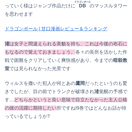
ドラゴンボール
っていく様はジャンプ作品だけに
DB
のマッスルタワー
を思わせます
ドラゴンボール | 甘口漫画レビュー＆ランキング
渚
は女子と間違えられる美貌を持ち、これは今後の布石に
もなるので覚えておきましょう。
各々の長所を活かした作
戦で困難をクリアしていく爽快感があり、今までの
暗殺教
室
では見られなかった光景です
ウィルスを撒いた犯人が何とあの
鷹岡
だったというのも驚
きでしたが、目の前でトランクが破壊され
渚
覚醒の予感で
す…
どちらかというと良い意味で目立たなかった主人公格
の彼の活躍に期待したい
所ですね!9巻ではどんなお話が待
っているでしょうか?