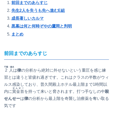
前回までのあらすじ
先生2人を失うも先へ進むE組
成長著しいカルマ
黒幕は何と何時ぞやの鷹岡と判明
まとめ
前回までのあらすじ
千葉・速水
2人
は
律
の分析から絶対に外せないという重圧を感じ練
習とは違うと皆疲れ過ぎです。これはクラスの半数がウィ
ルス感染しており、普久間殿上ホテル最上階まで1時間以
せんせー
内に
賞金首
を持って来いと脅されます。打つ手なしの中
殺
せんせー
は
律
の分析から最上階を奇襲し治療薬を奪い取る
気です