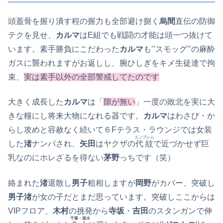
頭蓋骨を握り潰す程の握力も全部避け捌く
烏間
直伝の防御
テクを見せ、
カルマ
はE組でも戦闘の才能は頭一つ抜けて
います。素手勝負にこだわった
カルマ
も’’スモッグ’’の麻酔
ガスに襲われますがお返しし、腕ひしぎをキメ生徒達で拘
束、
実は素手以外の全部警戒してたのです
大きく成長した
カルマ
は「
隙が無い
」一度の敗北を実に大
きな糧にし将来大物になれる器です。
カルマ
はわさび・か
らし攻めと容赦なく続いて６Fテラス・ラウンジでは女装
エンブレム
した
渚
ナンパされ、
矢田
はヤクザの
代紋
で近づかせず巨
乳なのにホレざるを得ない
茅野
っちです（笑）
絡まれた
渚
退散し
男子
粗相しますが
岡野
がカバー、突破し
男子渚
が女の子だとまだ思っています。突破しここからは
VIPフロア、
木村
の挑発から
寺坂
・
吉田
のスタンガンで伸
千葉・速水