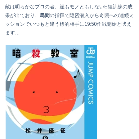
敵は明らかなプロの者、崖もモノともしないE組訓練の成
果が出ており、
烏間
の指揮で隠密潜入から奇襲への連続ミ
ッションでいつもと違う標的相手に19:50作戦開始と吠え
ます…