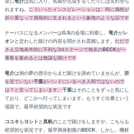
逆に
竜介
は気に入り、名曲が完成するくだりには笑わせら
れますね。
こういったインスピレーションは、時に偶然が
折り重なって偶発的に生まれるという象徴のような話です
ナーバスになるメンバーは
G.S
の会場に到着し、
竜介
が
レ
オン
と交わした賭けの内容を聞かされ震撼します。
ただで
さえ立地条件的に不利な3rdステージで無名の
BECK
が一
番客を集めるとは無謀な賭けです
竜介
は例の夢の啓示からまだ賭けを諦めていませんが、
夢
を見ていない
千葉
がバンドにいるべき人間ではないので
は？と言ってしまいます。
千葉
はそのことをずっと気にし
ており、どこかへ行ってしまいます。もうすぐ出番という
場面で、最早絶望的な状況です
コユキ
も
ヨシト
と
真帆
のことで賭けをしますが、こちらも
絶望的な状況です。最早満身創痍の
BECK
、しかし、機材