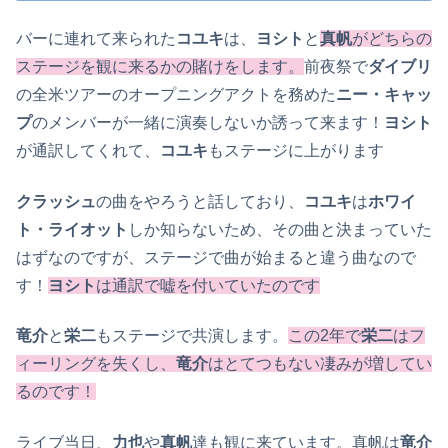
バーに連れて来られた
コユキ
は、
ヨシト
と
真帆
がどちらの
ステージを観に来るかの賭けをします。
前夜祭で
ダイブリ
の全米ツアーのオープニングアクトを務めた
ニー・キャッ
プ
のメンバーが一緒に演奏しないか誘って来ます！
ヨシト
が通訳してくれて、
コユキ
もステージに上がります
クラッシュ
の曲をやろうと話しており、
コユキ
は
ホワイ
ト・ライオット
しか知らないため、その曲と決まっていた
はずなのですが、ステージで曲が始まると違う曲なので
す！
ヨシト
は通訳で嘘を付いていたのです
竜介
と
栄二
もステージで共演します。
この2年で
栄二
はフ
ィーリングを失くし、
竜介
はとてつもない凄みが増してい
るのです！
ライブ当日、
力也
や
真帆
達も観に来ています。真帆は
竜介