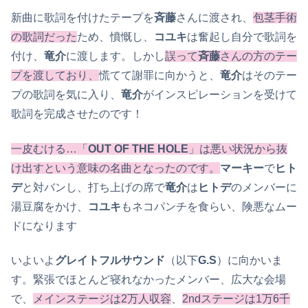
新曲に歌詞を付けたテープを
斉藤
さんに渡され、
包茎手術
の歌詞だった
ため、憤慨し、
コユキ
は奮起し自分で歌詞を
付け、
竜介
に渡します。しかし
誤って
斉藤
さんの方のテー
プを渡しており、
慌てて謝罪に向かうと、
竜介
はそのテー
プの歌詞を気に入り、
竜介
がインスピレーションを受けて
歌詞を完成させたのです！
一皮むける…「
OUT OF THE HOLE
」は悪い状況から抜
け出すという意味の名曲となったのです。
マーキー
で
ヒト
デ
と対バンし、打ち上げの席で
竜介
は
ヒトデ
のメンバーに
湯豆腐をかけ、
コユキ
もネコパンチを食らい、険悪なムー
ドになります
いよいよ
グレイトフルサウンド
（以下
G.S
）に向かいま
す。緊張でほとんど寝れなかったメンバー、広大な会場
で、
メインステージは2万人収容
、
2ndステージは1万6千