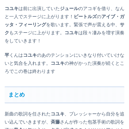
コユキ
は前に出演していた
ジュール
のアコギを借り、なん
と一人でステージに上がります！
ビートルズ
の
アイブ・ガ
ッタ・フィーリング
を歌います。緊張で声が震える中、
サ
ク
もステージに上がります。
コユキ
は段々凄みを増す演奏
をしていきます！
平
くんは
コユキ
のあのテンションにいきなり付いていけな
いと気合を入れます。
コユキ
の神がかった演奏が続くとこ
ろでこの巻は終わります
まとめ
新曲の歌詞を任された
コユキ
、プレッシャーから自分を追
い込んでいきますが、
斉藤
さんが作った包茎手術の歌詞を