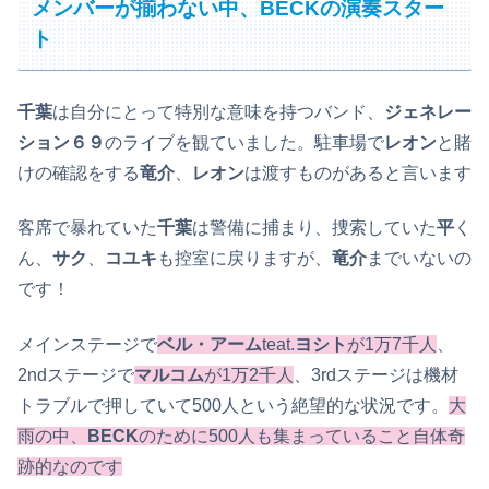
メンバーが揃わない中、BECKの演奏スター
ト
千葉
は自分にとって特別な意味を持つバンド、
ジェネレー
ション６９
のライブを観ていました。駐車場で
レオン
と賭
けの確認をする
竜介
、
レオン
は渡すものがあると言います
客席で暴れていた
千葉
は警備に捕まり、捜索していた
平
く
ん、
サク
、
コユキ
も控室に戻りますが、
竜介
までいないの
です！
メインステージで
ベル・アーム
teat.
ヨシト
が1万7千人
、
2ndステージで
マルコム
が1万2千人
、3rdステージは機材
トラブルで押していて500人という絶望的な状況です。
大
雨の中、
BECK
のために500人も集まっていること自体奇
跡的なのです