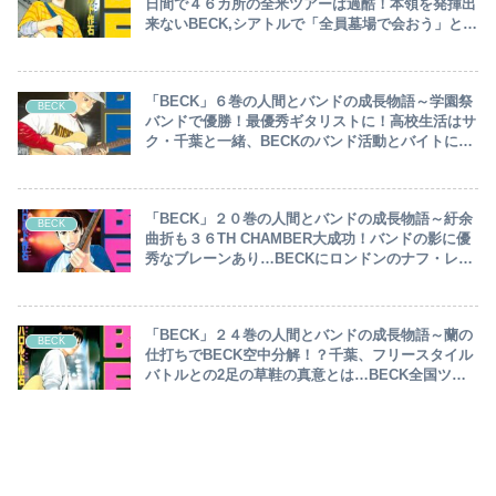
日間で４６カ所の全米ツアーは過酷！本領を発揮出
来ないBECK,シアトルで「全員墓場で会おう」とは
ジミヘンのことだと悟ります…～
「BECK」６巻の人間とバンドの成長物語～学園祭
BECK
バンドで優勝！最優秀ギタリストに！高校生活はサ
ク・千葉と一緒、BECKのバンド活動とバイトに明
け暮れる日々…～
「BECK」２０巻の人間とバンドの成長物語～紆余
BECK
曲折も３６TH CHAMBER大成功！バンドの影に優
秀なブレーンあり…BECKにロンドンのナフ・レコ
ードから連絡が！！～
「BECK」２４巻の人間とバンドの成長物語～蘭の
BECK
仕打ちでBECK空中分解！？千葉、フリースタイル
バトルとの2足の草鞋の真意とは…BECK全国ツア
ー盛況の影でバンドの不協和音～