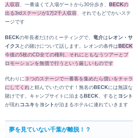
人収容
、一番遠くて入場ゲートから30分歩き、
BECK
の
出る3rdステージが1万2千人収容
、それでもどでかいステ
ージです
BECK
の年長者だけのミーティングで、
竜介
は
レオン・サ
イクス
との賭けについて話します。レオンの条件は
BECK
今後の5枚のCD全ての権利、それにともなうツアーとプ
ロモーションを無償で行うという厳しいものです
代わりに
３つのステージで一番客を集めたら償いをチャラ
にしてくれ
と頼んでいたのです！無名の
BECK
には無謀な
賭けです。キャンプサイトに泊まる
BECK
、すると
ヨシト
が現れ
コユキ
を
ヨシト
が泊まるホテルに連れていきます
夢を見ていない千葉が離脱！？