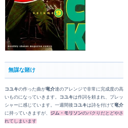
無謀な賭け
コユキ
の作った曲が
竜介
達のアレンジで非常に完成度の高
いものになっていきます。
コユキ
は作詞を頼まれ、プレッ
シャーに感じています。一週間後
コユキ
は詩を付けて
竜介
に持っていきますが、
ジム・モリソン
のパクりだとどやさ
れてしまいます