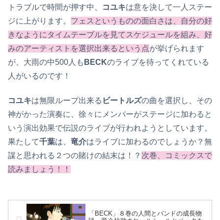
トラブルで時間が押す中、
コユキ
は意を決して一人ステー
ジに上がります。
フェスというものの面白さは、自分の好
きなようにタイムテーブルを見てスケジュールを組み、好
みのアーティストを選択出来るという点
が挙げられます
が、大雨の中500人も
BECK
のライブを待ってくれている
人がいるのです！
コユキ
は無限ループ出来る
ビートルズ
の曲を選択し、その
神がかった演奏に、徐々にメンバーがステージに加わると
いう演出効果で伝説のライブが行われようとしています。
果たして
千葉
は、
竜介
はライブに加わるのでしょうか？無
謀と思われる２つの賭けの結末は！？
次巻、コミックスで
読みましょう！！
「BECK」８巻の人間とバンドの成長物