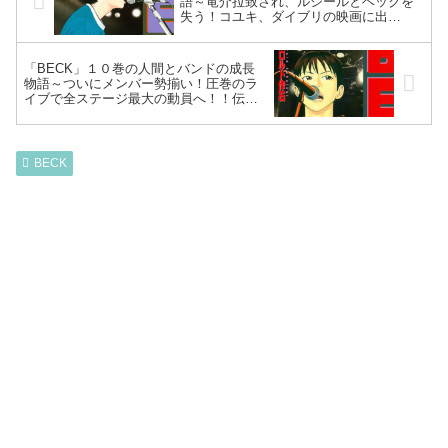
語～竜介拉致され、ルシールとベックを
失う！コユキ、ダイブリの映画に出
演！？流れからグレイトフルサウンドに
出演へ…～
「BECK」１０巻の人間とバンドの成長
物語～ついにメンバー勢揃い！圧巻のラ
イブで全ステージ最大の動員へ！！伝説
のライブを終え、コユキ全米ソロデビュ
ー！？～
BECK