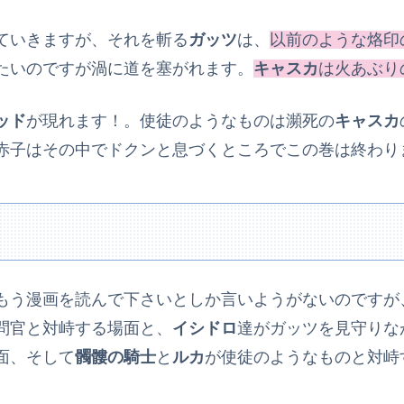
ていきますが、それを斬る
ガッツ
は、
以前のような烙印
たいのですが渦に道を塞がれます。
キャスカ
は火あぶり
ッド
が現れます！。使徒のようなものは瀕死の
キャスカ
赤子はその中でドクンと息づくところでこの巻は終わり
もう漫画を読んで下さいとしか言いようがないのですが
問官と対峙する場面と、
イシドロ
達がガッツを見守りな
面、そして
髑髏の騎士
と
ルカ
が使徒のようなものと対峙