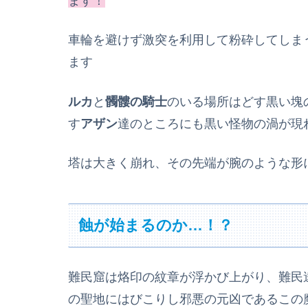
ます！
車輪を避けず激突を利用して粉砕してしま
ます
ルカ
と
髑髏の騎士
のいる場所はどす黒い塊
す
アザン
達のところにも黒い怪物の渦が現
塔は大きく崩れ、その先端が腕のような形
蝕が始まるのか…！？
難民窟は烙印の紋章が浮かび上がり、難民
の聖地にはびこりし邪悪の元凶であるこの