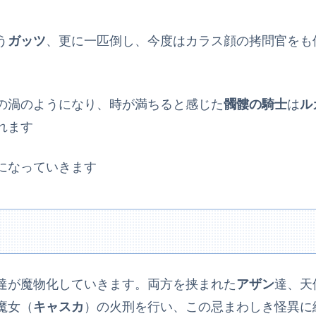
う
ガッツ
、更に一匹倒し、今度はカラス顔の拷問官をも
の渦のようになり、時が満ちると感じた
髑髏の騎士
は
ル
れます
になっていきます
達が魔物化していきます。両方を挟まれた
アザン
達、天
魔女（
キャスカ
）の火刑を行い、この忌まわしき怪異に