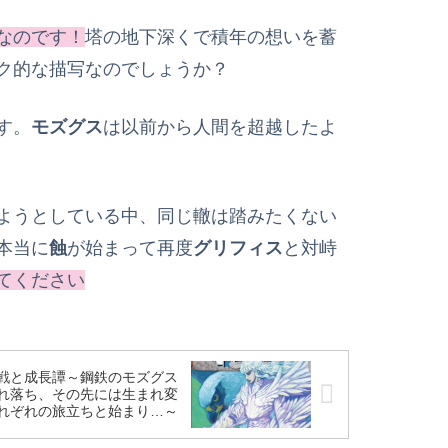
なのです！
塔の地下深くで積年の想いを蓄
ク的な描写なのでしょうか？
す。
モズグス
は以前から人間を超越したよ
ようとしている中、同じ轍は踏みたくない
本当に
蝕
が始まって再度
グリフィス
と対峙
てください
戦と成長譚～鋼鉄のモズグス
れ落ち、その先には生まれ変
れぞれの旅立ちと始まり…～