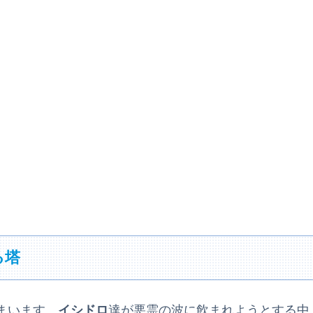
る塔
まいます。
イシドロ
達が悪霊の波に飲まれようとする中