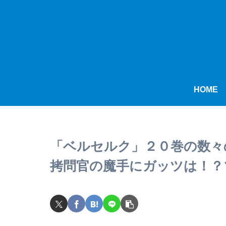
HOME
「ベルセルク」２０巻の数々
拷問官の魔手にガッツは！？