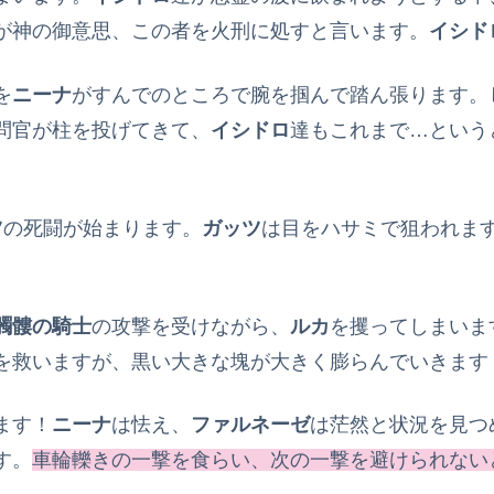
が神の御意思、この者を火刑に処すと言います。
イシド
を
ニーナ
がすんでのところで腕を掴んで踏ん張ります。
問官が柱を投げてきて、
イシドロ
達もこれまで…という
ツ
の死闘が始まります。
ガッツ
は目をハサミで狙われま
髑髏の騎士
の攻撃を受けながら、
ルカ
を攫ってしまいま
を救いますが、黒い大きな塊が大きく膨らんでいきます
ます！
ニーナ
は怯え、
ファルネーゼ
は茫然と状況を見つ
す。
車輪轢きの一撃を食らい、次の一撃を避けられない