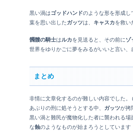
黒い渦は
ゴッドハンド
のような形を形成し
葉を思い出した
ガッツ
は、
キャスカ
を救い
髑髏の騎士
は
ルカ
を見送ると、その前に
ゾ
世界をゆりかごに夢をみるがいいと言い、
まとめ
非情に文章化するのが難しい内容でした。
あぶりの刑に処そうとする中、
ガッツ
が拷
黒い渦と難民が魔物化した者に襲われる場
な
蝕
のようなものが始まろうとしています