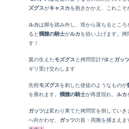
ズグス
が
キャスカ
を抱きかかえ、これこそ
ルカ
は脚を踏み外し、塔から落ちるところ
ると
髑髏の騎士
が
ルカ
を拾い上げます。拷
す！
翼の生えた
モズグス
と拷問官計7体と
ガッ
ギリ受け交わします
先程
モズグス
を刺した使徒のようなものが
を垂れます。
髑髏の騎士
が再度現れ、
ルカ
ガッツ
は変わり果てた拷問官を倒していき
へ向かわせ、
ガッツ
の首・両腕を捕まえま