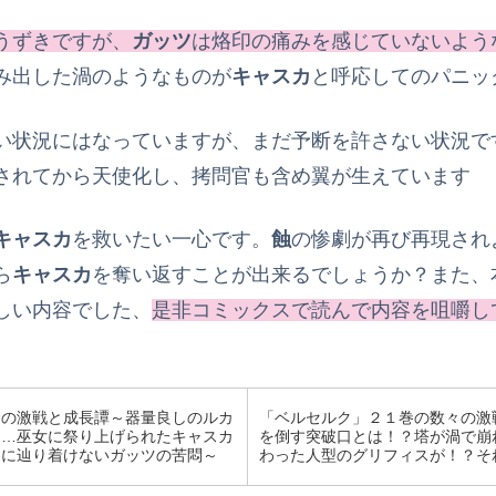
うずきですが、
ガッツ
は烙印の痛みを感じていないよう
み出した渦のようなものが
キャスカ
と呼応してのパニッ
い状況にはなっていますが、まだ予断を許さない状況で
されてから天使化し、拷問官も含め翼が生えています
キャスカ
を救いたい一心です。
蝕
の惨劇が再び再現され
ら
キャスカ
を奪い返すことが出来るでしょうか？また、
しい内容でした、
是非コミックスで読んで内容を咀嚼し
々の激戦と成長譚～器量良しのルカ
「ベルセルク」２１巻の数々の激
ナ…巫女に祭り上げられたキャスカ
を倒す突破口とは！？塔が渦で崩
カに辿り着けないガッツの苦悶～
わった人型のグリフィスが！？そ