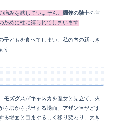
の痛みを感じていません。
髑髏の騎士
の言
のために柱に縛られてしまいます
の子どもを食べてしまい、私の内の新しき
ます
、
モズグス
が
キャスカ
を魔女と見立て、火
がら塔から脱出する場面、
アザン
達がどす
する場面と目まぐるしく移り変わり、大き