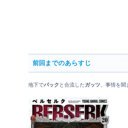
前回までのあらすじ
地下で
パック
と合流した
ガッツ
、事情を聞