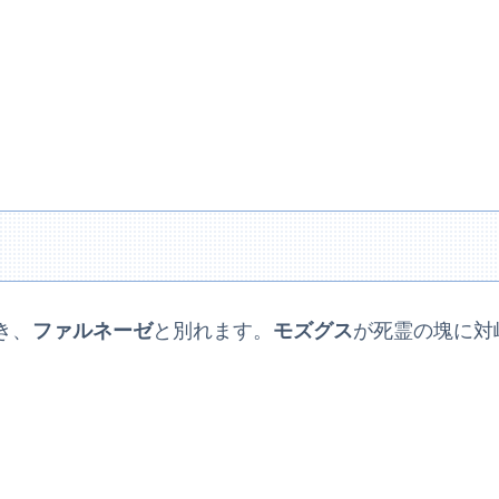
き、
ファルネーゼ
と別れます。
モズグス
が死霊の塊に対