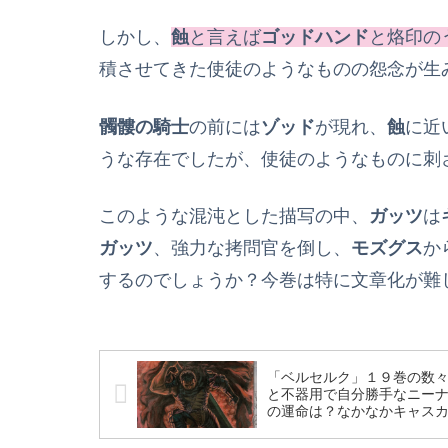
しかし、
蝕
と言えば
ゴッドハンド
と烙印の
積させてきた使徒のようなものの怨念が生
髑髏の騎士
の前には
ゾッド
が現れ、
蝕
に近
うな存在でしたが、使徒のようなものに刺
このような混沌とした描写の中、
ガッツ
は
ガッツ
、強力な拷問官を倒し、
モズグス
か
するのでしょうか？今巻は特に文章化が難
「ベルセルク」１９巻の数
と不器用で自分勝手なニー
の運命は？なかなかキャス