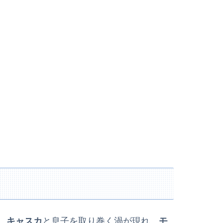
、
キャスカ
と息子を取り巻く渦が現れ、
モ