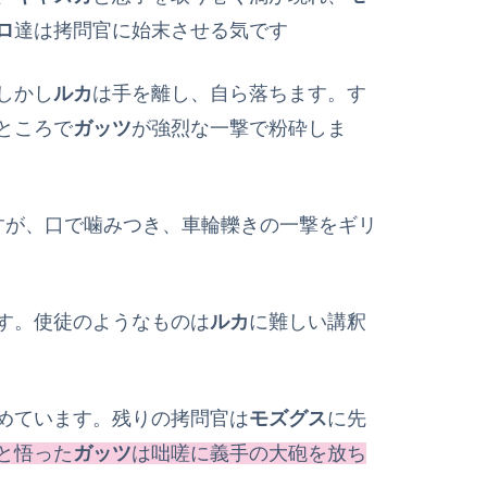
ロ
達は拷問官に始末させる気です
しかし
ルカ
は手を離し、自ら落ちます。す
ところで
ガッツ
が強烈な一撃で粉砕しま
すが、口で噛みつき、車輪轢きの一撃をギリ
す。使徒のようなものは
ルカ
に難しい講釈
めています。残りの拷問官は
モズグス
に先
と悟った
ガッツ
は咄嗟に義手の大砲を放ち