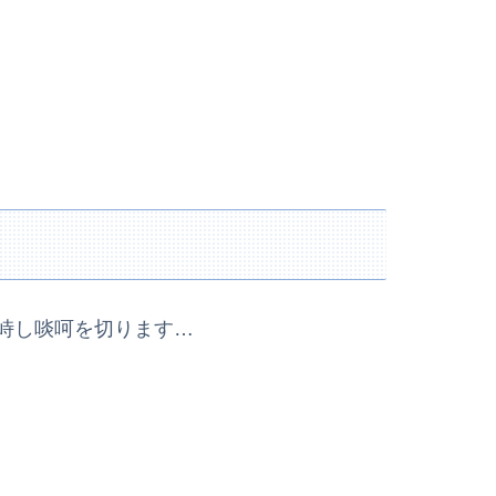
峙し啖呵を切ります…