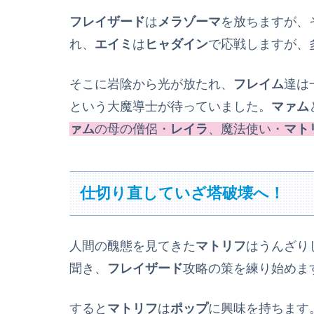
フレイザード
は
メラゾーマ
を放ちますが、
れ、
エイミ
は
ヒャダイン
で応戦しますが、
そこに岩陰から光が放たれ、
フレイム
達は
という大魔導士が待っていました。
マァム
ァム
の母の僧侶・
レイラ
、魔法使い・
マト
仕切り直していざ塔破壊へ！
人間の醜態を見てきた
マトリフ
はうんざり
聞き、
フレイザード
攻略の策を練り始めま
すると
マトリフ
は
ポップ
に興味を持ちます