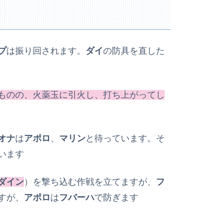
プ
は振り回されます。
ダイ
の防具を直した
ものの、火薬玉に引火し、打ち上がってし
オナ
は
アポロ
、
マリン
と待っています。そ
います
ダイン
）を撃ち込む作戦を立てますが、
フ
すが、
アポロ
は
フバーハ
で防ぎます