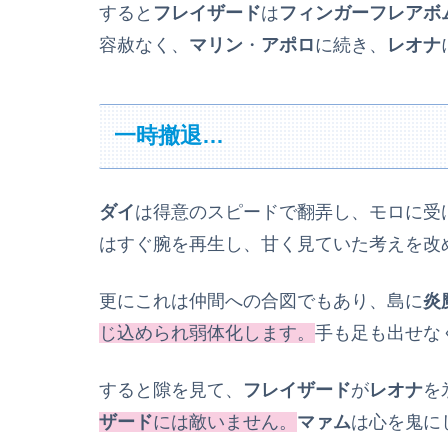
すると
フレイザード
は
フィンガーフレアボ
容赦なく、
マリン
・
アポロ
に続き、
レオナ
一時撤退…
ダイ
は得意のスピードで翻弄し、モロに受
はすぐ腕を再生し、甘く見ていた考えを改
更にこれは仲間への合図でもあり、島に
炎
じ込められ弱体化します。
手も足も出せな
すると隙を見て、
フレイザード
が
レオナ
を
ザード
には敵いません。
マァム
は心を鬼に