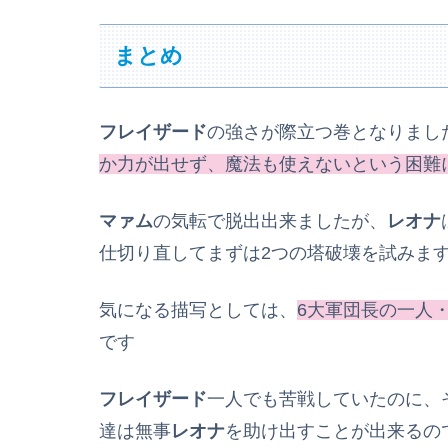
まとめ
フレイザード
の強さが際立つ巻となりまし
か力が出せず、魔法も使えないという困難
マァム
の気転で脱出出来ましたが、
レオナ
仕切り直してまずは2つの塔破壊を試みま
気になる描写としては、
6大軍団長の一人
です
フレイザード
一人でも苦戦していたのに、
達は無事
レオナ
を助け出すことが出来るの