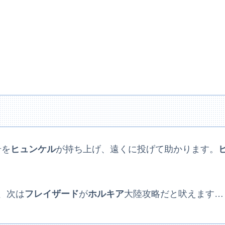
岩を
ヒュンケル
が持ち上げ、遠くに投げて助かります。
、次は
フレイザード
が
ホルキア
大陸攻略だと吠えます…