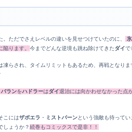
た。ただでさえレベルの違いを見せつけていたのに、
氷
に陥ります。
今までどんな逆境も跳ね除けてきた
ダイ
で
は凍らされ、タイムリミットもあるため、再戦となりま
す
・
バラン
を
ハドラー
は
ダイ
退治には向かわせなかった点
そこには
ザボエラ
・
ミストバーン
という強敵も待ってい
でしょうか？
続巻もコミックスで是非！！