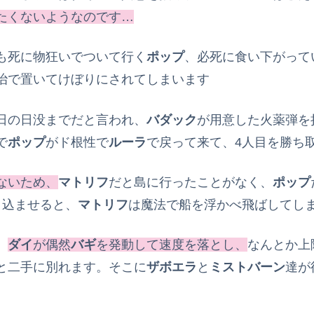
たくないようなのです…
も死に物狂いでついて行く
ポップ
、必死に食い下がって
治で置いてけぼりにされてしまいます
日の日没までだと言われ、
バダック
が用意した火薬弾を
で
ポップ
がド根性で
ルーラ
で戻って来て、4人目を勝ち
ないため、
マトリフ
だと島に行ったことがなく、
ポップ
り込ませると、
マトリフ
は魔法で船を浮かべ飛ばしてし
、
ダイ
が偶然
バギ
を発動して速度を落とし、
なんとか上
と二手に別れます。そこに
ザボエラ
と
ミストバーン
達が