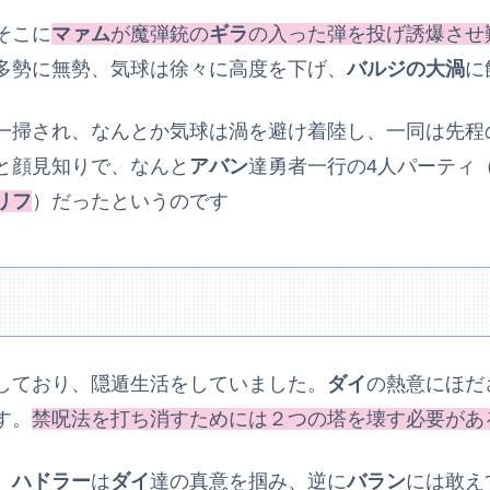
そこに
マァム
が魔弾銃の
ギラ
の入った弾を投げ誘爆させ
多勢に無勢、気球は徐々に高度を下げ、
バルジの大渦
に
一掃され、なんとか気球は渦を避け着陸し、一同は先程
と顔見知りで、なんと
アバン
達勇者一行の4人パーティ
リフ
）だったというのです
しており、隠遁生活をしていました。
ダイ
の熱意にほだ
す。
禁呪法を打ち消すためには２つの塔を壊す必要があ
。
ハドラー
は
ダイ
達の真意を掴み、逆に
バラン
には敢え