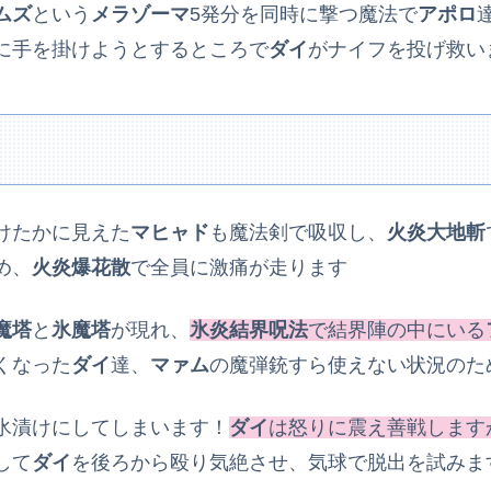
ムズ
という
メラゾーマ
5発分を同時に撃つ魔法で
アポロ
に手を掛けようとするところで
ダイ
がナイフを投げ救い
けたかに見えた
マヒャド
も魔法剣で吸収し、
火炎大地斬
め、
火炎爆花散
で全員に激痛が走ります
魔塔
と
氷魔塔
が現れ、
氷炎結界呪法
で結界陣の中にいる
くなった
ダイ
達、
マァム
の魔弾銃すら使えない状況のた
氷漬けにしてしまいます！
ダイ
は怒りに震え善戦します
して
ダイ
を後ろから殴り気絶させ、気球で脱出を試みま