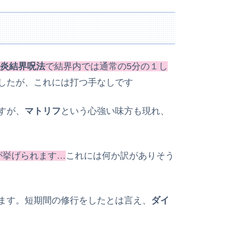
炎結界呪法
で結界内では通常の5分の１し
したが、これには打つ手なしです
すが、
マトリフ
という心強い味方も現れ、
が挙げられます…
これには何か訳がありそう
ます。短期間の修行をしたとは言え、
ダイ