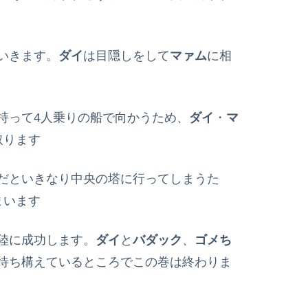
いきます。
ダイ
は目隠しをして
マァム
に相
持って4人乗りの船で向かうため、
ダイ
・
マ
取ります
だといきなり中央の塔に行ってしまうた
まいます
陸に成功します。
ダイ
と
バダック
、
ゴメち
待ち構えているところでこの巻は終わりま