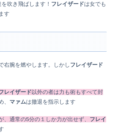
達を吹き飛ばします！
フレイザード
は女でも
ます
で右腕を燃やします。しかし
フレイザード
フレイザード
以外の者は力も術もすべて封
め、
マァム
は撤退を指示します
が、通常の5分の１しか力が出せず、
フレイ
す