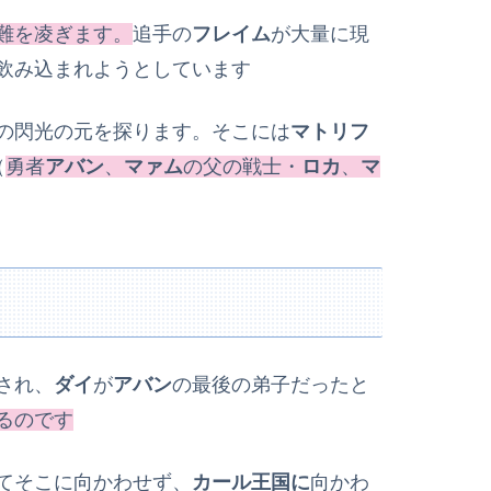
難を凌ぎます。
追手の
フレイム
が大量に現
飲み込まれようとしています
の閃光の元を探ります。そこには
マトリフ
（
勇者
アバン
、
マァム
の父の戦士・
ロカ
、
マ
され、
ダイ
が
アバン
の最後の弟子だったと
るのです
てそこに向かわせず、
カール王国に
向かわ