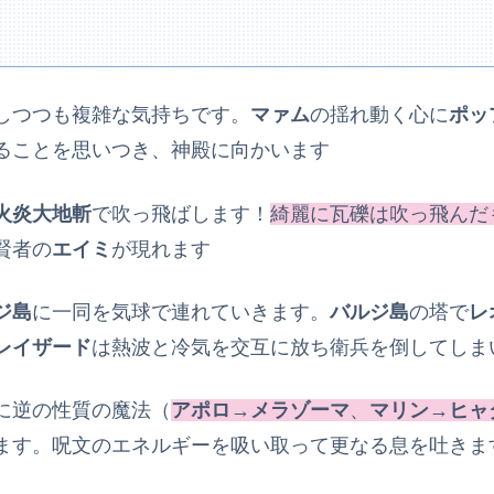
しつつも複雑な気持ちです。
マァム
の揺れ動く心に
ポッ
ることを思いつき、神殿に向かいます
火炎大地斬
で吹っ飛ばします！
綺麗に瓦礫は吹っ飛んだ
賢者の
エイミ
が現れます
ジ島
に一同を気球で連れていきます。
バルジ島
の塔で
レ
レイザード
は熱波と冷気を交互に放ち衛兵を倒してしま
に逆の性質の魔法（
アポロ
→
メラゾーマ
、
マリン
→
ヒャ
ます。呪文のエネルギーを吸い取って更なる息を吐きま