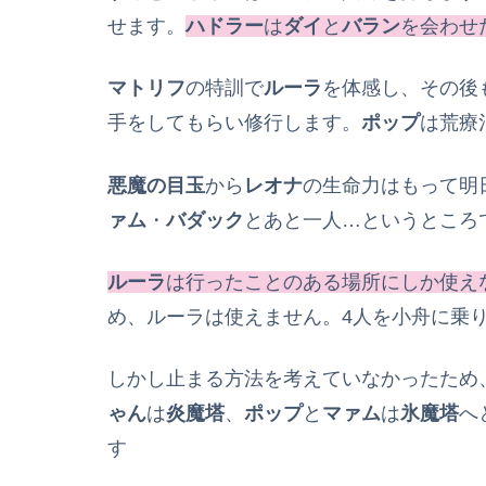
せます。
ハドラー
は
ダイ
と
バラン
を会わせ
マトリフ
の特訓で
ルーラ
を体感し、その後
手をしてもらい修行します。
ポップ
は荒療
悪魔の目玉
から
レオナ
の生命力はもって明
ァム
・
バダック
とあと一人…というところ
ルーラ
は行ったことのある場所にしか使え
め、ルーラは使えません。4人を小舟に乗
しかし止まる方法を考えていなかったため
ゃん
は
炎魔塔
、
ポップ
と
マァム
は
氷魔塔
へ
す