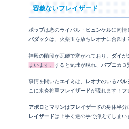
容赦ないフレイザード
ポップ
は恋のライバル・
ヒュンケル
に同情
バダック
は、火薬玉を放ち
レオナ
に合図す
神殿の階段が瓦礫で塞がれており、
ダイ
が
まいます。
すると気球が現れ、
パプニカ
３
事情を聞いた
エイミ
は、
レオナ
のいる
バル
こに氷炎将軍
フレイザード
が現れます！
フ
アポロ
と
マリン
は
フレイザード
の身体半分
レイザード
は上手く逆の手で抑えてしまい