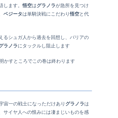
語します。
悟空
は
グラノラ
が急所を見つけ
、
ベジータ
は単騎決戦にこだわり
悟空
と代
えるシュガ人から過去を回想し、バリアの
グラノラ
にタックルし阻止します
明かすところでこの巻は終わります
宇宙一の戦士になっただけあり
グラノラ
は
、サイヤ人への恨みには凄まじいものを感