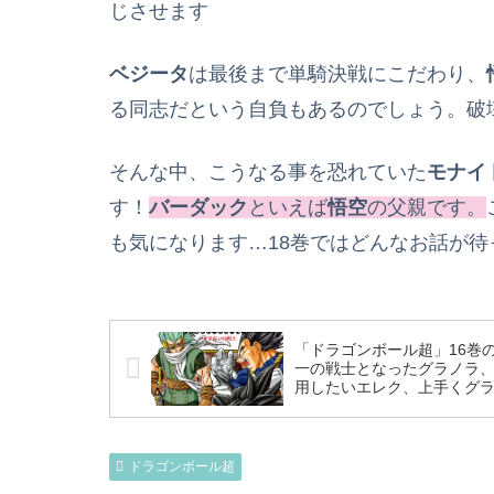
じさせます
ベジータ
は最後まで単騎決戦にこだわり、
る同志だという自負もあるのでしょう。破
そんな中、こうなる事を恐れていた
モナイ
す！
バーダック
といえば
悟空
の父親です。
も気になります…18巻ではどんなお話が
「ドラゴンボール超」16巻
一の戦士となったグラノラ
用したいエレク、上手くグラ
るよう情報操作～
ドラゴンボール超