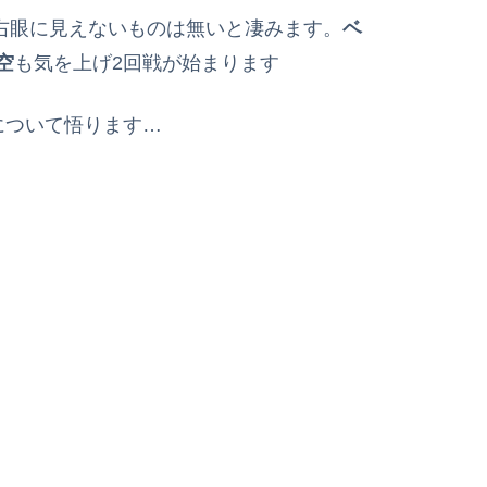
右眼に見えないものは無いと凄みます。
ベ
空
も気を上げ2回戦が始まります
について悟ります…