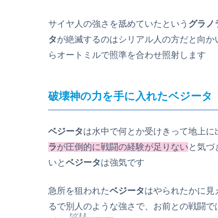
サイヤ人の強さを舐めていたという
グラノ
タ
が絶滅するのはシリアル人の方だと向か
らオートミルで照準を合わせ照射します
破壊神の力を手に入れたベジータ
ベジータ
は水中で何とか受けきって地上に
ラ
が圧倒的に戦闘の経験が足りない
と気づ
いと
ベジータ
は強気です
急所を狙われた
ベジータ
はやられたかに見
るで別人のような強さで、お前との戦闘で
わがまま