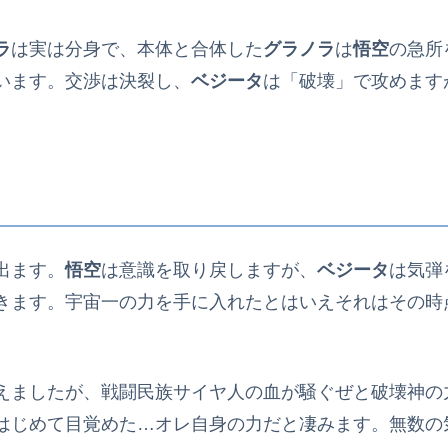
ラ
は実は分身で、本体と合体した
グラノラ
は
悟空
の急所
います。交渉は決裂し、
ベジータ
は「破壊」で攻めます
出ます。
悟空
は意識を取り戻しますが、
ベジータ
は気弾
きます。宇宙一の力を手に入れたとはいえそれはその時
えましたが、戦闘民族サイヤ人の血が騒ぐぜと破壊神の
はじめて目覚めた…オレ自身の力だと凄みます。無数の