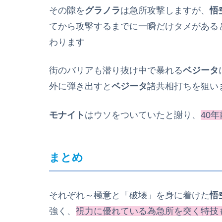
その隙を
グラノラ
は急所攻撃しますが、
悟
てから攻撃するまでに一瞬だけタメがある
わります
街のバリアも潜り抜け中で暴れる
ベジータ
外に弾き出すと
ベジータ
諸共相打ちを狙い
モナイト
はウソをついていたと謝り、
40
まとめ
それぞれ～極意と「破壊」を身に着けた
悟
強く、
視力に優れている為急所を突く特技