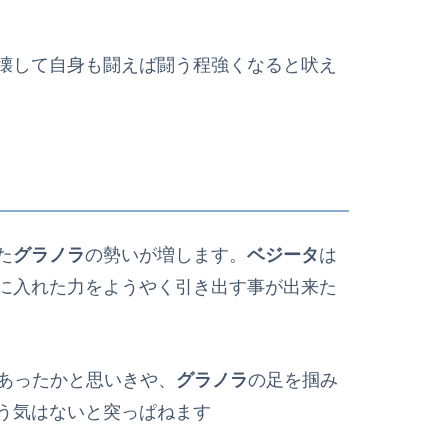
壊して自身も闘えば闘う程強くなると吠え
た
グラノラ
の勢いが増します。
ベジータ
は
に入れた力をようやく引き出す事が出来た
あったかと思いきや、
グラノラ
の足を掴み
う気はないと突っぱねます