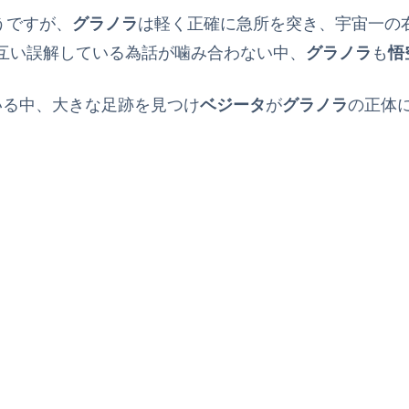
うですが、
グラノラ
は軽く正確に急所を突き、宇宙一の
互い誤解している為話が噛み合わない中、
グラノラ
も
悟
いる中、大きな足跡を見つけ
ベジータ
が
グラノラ
の正体