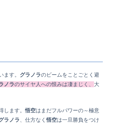
います。
グラノラ
のビームをことごとく避
ラノラ
のサイヤ人への恨みは凄まじく、
大
得します。
悟空
はまだフルパワーの～極意
グラノラ
、仕方なく
悟空
は一旦勝負をつけ