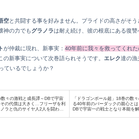
悟空
と共闘する事を好みません。プライドの高さがそう
壊神の力でも
グラノラ
は耐え続け、彼の根底にある復讐
ト
が仲裁に現れ、新事実：
40年前に我々を救ってくれ
この新事実について次巻語られそうです。
エレク
達の漁
待っているでしょうか？
の数々の激戦と成長譚～DBで宇宙
「ドラゴンボール超」18巻の数
、その代償は大きく…フリーザを利
る40年前のバーダックの親心と
ノラと仇のサイヤ人2人を闘わせ
DBで宇宙一の戦士となり本能を