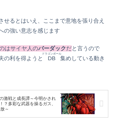
させるとはいえ、ここまで意地を張り合え
への強い意志を感じます
たのはサイヤ人の
バーダック
だ
と言うので
ドラゴンボール
夫の利を得ようと
DB
集めしている動き
々の激戦と成長譚～今明かされ
は！？多彩な武器を操るガス、
解放～