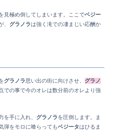
を見極め倒してしまいます。ここで
ベジー
が、
グラノラ
は強く滝での凄まじい応酬か
を
グラノラ
思い出の街に向けさせ、
グラノ
点での事で今のオレは数分前のオレより強
力を手に入れ、
グラノラ
を圧倒します。ま
気弾をモロに喰らっても
ベジータ
はひるま