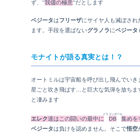
ず、’’
我儘
の極意
’’だとします
ベジータ
は
フリーザ
にサイヤ人も滅ぼされ
ます。手段を選ばない
グラノラ
に
ベジータ
モナイトが語る真実とは！？
オートミルは宇宙船を呼び出し飛んでいき
星ごと吹き飛ばす…と巨大な気弾を放ちま
と凄みます
ドラゴンボール
エレク
達はこの闘いの最中に
DB
集めを
ベジータ
は負けを認めません。そこで
悟空