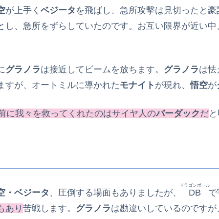
空
が上手く
ベジータ
を飛ばし、急所攻撃は見切ったと豪
とし、急所をずらしていたのです。お互い限界が近い中
に
グラノラ
は接近してビームを放ちます。
グラノラ
は怯
ますが、オートミルに導かれた
モナイト
が現れ、
悟空
が
年前に我々を救ってくれたのはサイヤ人の
バーダック
だ
と
ドラゴンボール
空・ベジータ
、圧倒する場面もありましたが、
DB
で
もあり
苦戦します。
グラノラ
は勘違いしているのですが