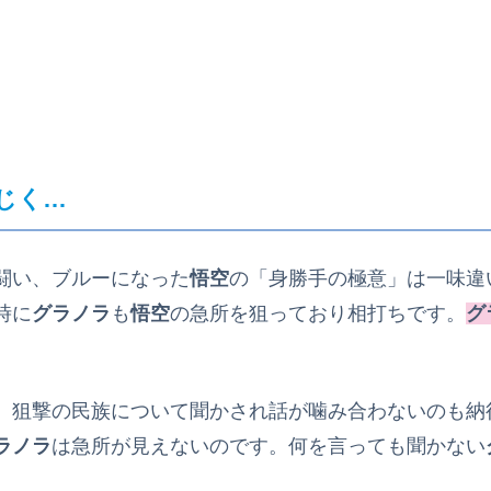
じく…
闘い、ブルーになった
悟空
の「身勝手の極意」は一味違
時に
グラノラ
も
悟空
の急所を狙っており相打ちです。
グ
、狙撃の民族について聞かされ話が噛み合わないのも納
ラノラ
は急所が見えないのです。何を言っても聞かない