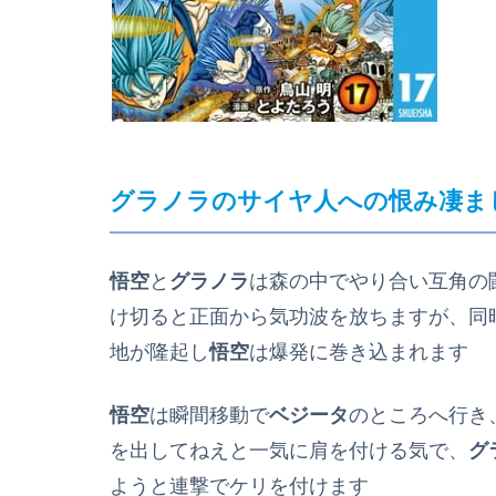
グラノラのサイヤ人への恨み凄ま
悟空
と
グラノラ
は森の中でやり合い互角の
け切ると正面から気功波を放ちますが、同
地が隆起し
悟空
は爆発に巻き込まれます
悟空
は瞬間移動で
ベジータ
のところへ行き
を出してねえと一気に肩を付ける気で、
グ
ようと連撃でケリを付けます