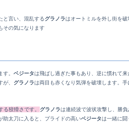
たと言い、混乱する
グラノラ
はオートミルを外し街を破
もその気になります
ます。
ベジータ
は飛ばし過ぎた事もあり、逆に慣れて来
すが、
グラノラ
は両目も赤くなり気弾を破壊します。手
する狡猾さです。
グラノラ
は連続波で波状攻撃し、勝負
が助太刀に入ると、プライドの高い
ベジータ
は一緒に闘