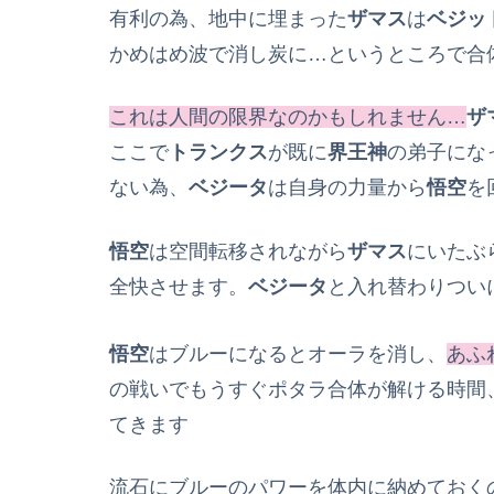
有利の為、地中に埋まった
ザマス
は
ベジッ
かめはめ波で消し炭に…というところで合
これは人間の限界なのかもしれません…
ザ
ここで
トランクス
が既に
界王神
の弟子にな
ない為、
ベジータ
は自身の力量から
悟空
を
悟空
は空間転移されながら
ザマス
にいたぶ
全快させます。
ベジータ
と入れ替わりつい
悟空
はブルーになるとオーラを消し、
あふ
の戦いでもうすぐポタラ合体が解ける時間
てきます
流石にブルーのパワーを体内に納めておく