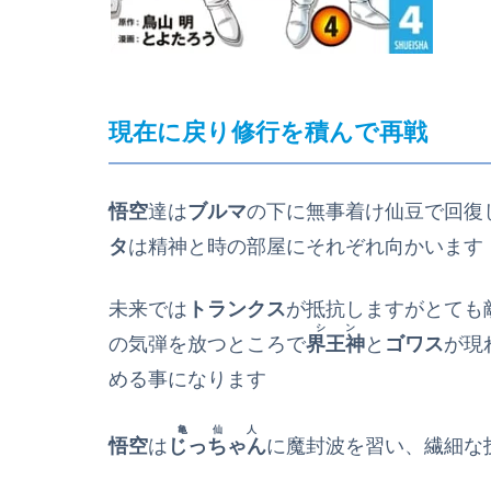
現在に戻り修行を積んで再戦
悟空
達は
ブルマ
の下に無事着け仙豆で回復
タ
は精神と時の部屋にそれぞれ向かいます
未来では
トランクス
が抵抗しますがとても
シン
の気弾を放つところで
界王神
と
ゴワス
が現
める事になります
亀仙人
悟空
は
じっちゃん
に魔封波を習い、繊細な