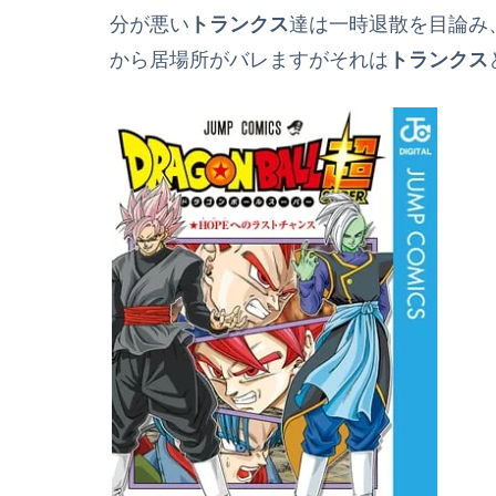
分が悪い
トランクス
達は一時退散を目論み
から居場所がバレますがそれは
トランクス