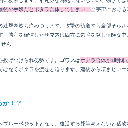
的に攻撃します。不死身な為死なないものの、強さでは
最後の手段だとポタラ合体してしまい、
全宇宙における
の連撃を放ち痛めつけます。攻撃の軌道すら全部そらさ
す。勝利を確信した
ザマス
は四方に気弾を発し危険な中
ません
を投げつけられ劣勢です。
ゴワス
は
ポタラ合体が1時間
ではなくポタラを渡せと迫ります。建物から凄まじいエ
るか！？
べブルー
ベジット
となり、復活する隙等与えないと猛攻