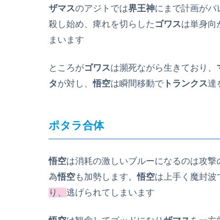
ザマス
のアジトでは
界王神
にまで計画がバ
殺し始め、痺れを切らした
ゴワス
は単身向
まいます
ところが
ゴワス
は瀕死ながら生きており、
タ
が対し、
悟空
は瞬間移動で
トランクス
達
ポタラ合体
悟空
は消耗の激しいブルーになるのは攻撃
為
悟空
も加勢します。
悟空
は上手く魔封波
り、
逃げられてしまいます