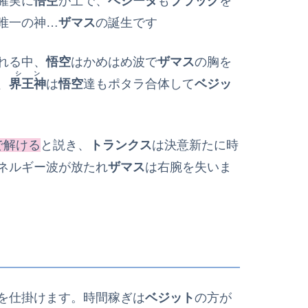
確実に
悟空
が上で、
ベジータ
も
ブラック
を
唯一の神…
ザマス
の誕生です
れる中、
悟空
はかめはめ波で
ザマス
の胸を
シン
、
界王神
は
悟空
達もポタラ合体して
ベジッ
で解ける
と説き、
トランクス
は決意新たに時
ネルギー波が放たれ
ザマス
は右腕を失いま
を仕掛けます。時間稼ぎは
ベジット
の方が