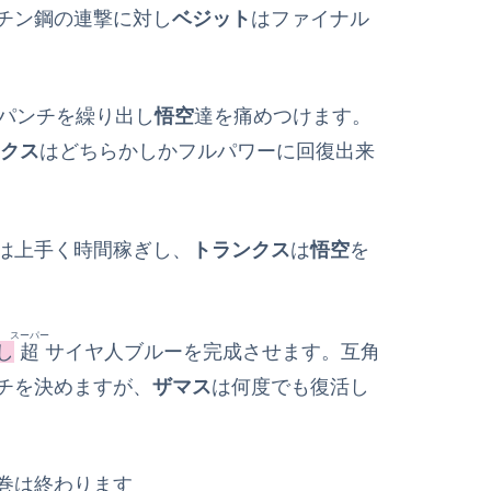
チン鋼の連撃に対し
ベジット
はファイナル
らパンチを繰り出し
悟空
達を痛めつけます。
クス
はどちらかしかフルパワーに回復出来
は上手く時間稼ぎし、
トランクス
は
悟空
を
スーパー
し
超
サイヤ人ブルーを完成させます。互角
チを決めますが、
ザマス
は何度でも復活し
巻は終わります