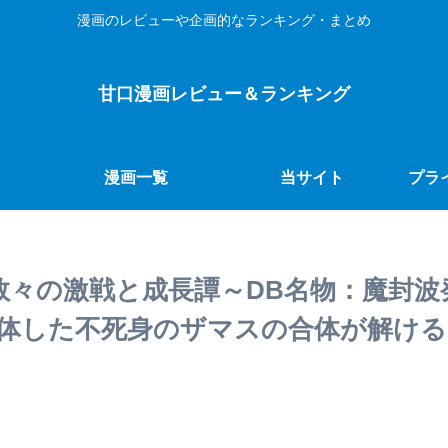
漫画のレビューや企画的なランキング・まとめ
甘口漫画レビュー＆ランキング
漫画一覧
当サイト
プラ
数々の激戦と成長譚～DB名物：魔封
体した不死身のザマスの合体が解ける