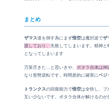
まとめ
ザマス
達を倒す為にまず
悟空
は魔封波で
ザ
渡しており、
失敗してしまいます。精神と
となってしまいます
万策尽きた…と思いきや、
ポタラ合体は神
なり形勢逆転です。時間差的に確実に
ベジ
トランクス
の回復能力で
悟空
は全快し、ブ
互い少ないです。ポタラ合体が解けるのが