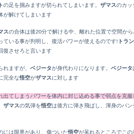
ト
の足を掴みますが切られてしまいます。
ザマス
のカッ
体が解けてしまいます
マス
の合体は後20分で解ける中、離れた位置で空間か
っている事が判明し、復活パワーが使えるのです!
トラン
回復させろと言います
られますが、
ベジータ
が身代わりになります。
ベジータ
に完全な
悟空
が
ザマス
に対します
れ出てしまうパワーを体内に封じ込める事で弱点を克服
、
ザマス
の気弾を
悟空
は後方に弾き飛ばし、渾身のパン
のには限界があり、傷ついた
悟空
が呆れるところでこの