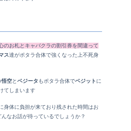
心のお札とキャバクラの割引券を間違って
マス
達がポタラ合体で強くなった上不死身
つ
悟空
と
ベジータ
もポタラ合体で
ベジット
に
けてしまいます
に身体に負担が来ており残された時間はお
どんなお話が待っているでしょうか？