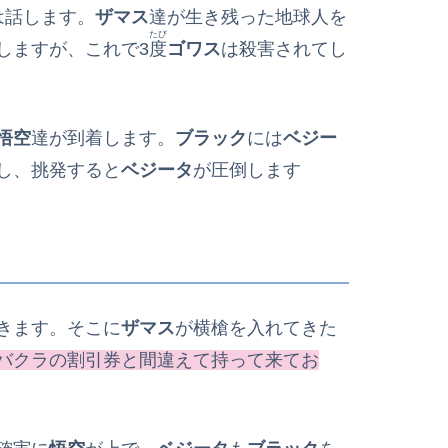
は話します。
ザマス
達が生き残った地球人を
たび
しますが、これで3
度
ゴワス
は殺害されてし
悟空
達が到着します。
ブラック
には
ベジー
し、挑発すると
ベジータ
が圧倒します
きます。そこに
ザマス
が横槍を入れてきた
バクラの割引券と間違えて持って来てお