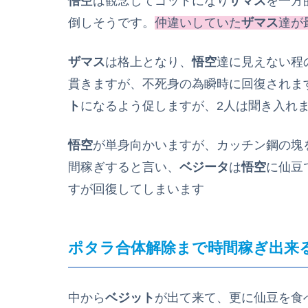
悟空
は観念してゴッドになり
ザマス
を一方
倒しそうです。
仲違いしていた
ザマス
達が
ザマス
は格上となり、
悟空
達に見えない程
貫きますが、不死身の為瞬時に回復されま
ト
になるよう促しますが、2人は聞き入れ
悟空
が単身向かいますが、カッチン鋼の塊
間稼ぎすると言い、
ベジータ
は
悟空
に仙豆
すが回復してしまいます
ポタラ合体解除まで時間稼ぎ出来
中から
ベジット
が出て来て、更に仙豆を食