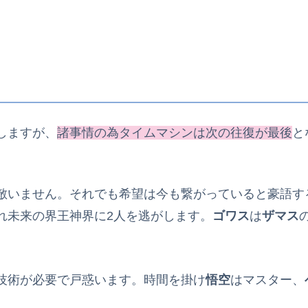
しますが、
諸事情の為タイムマシンは次の往復が最後
と
敵いません。それでも希望は今も繋がっていると豪語す
れ未来の界王神界に2人を逃がします。
ゴワス
は
ザマス
技術が必要で戸惑います。時間を掛け
悟空
はマスター、