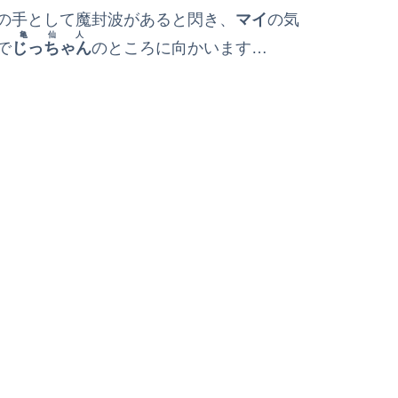
の手として魔封波があると閃き、
マイ
の気
亀仙人
で
じっちゃん
のところに向かいます…