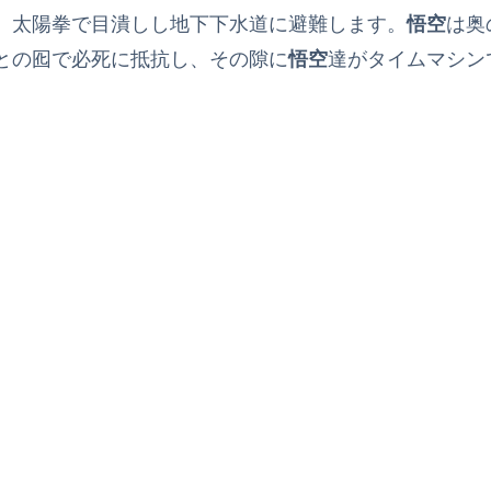
、太陽拳で目潰しし地下下水道に避難します。
悟空
は奥
との囮で必死に抵抗し、その隙に
悟空
達がタイムマシン