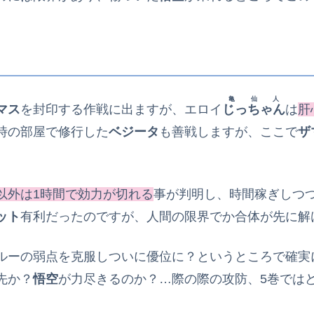
亀仙人
マス
を封印する作戦に出ますが、エロイ
じっちゃん
は
肝
時の部屋で修行した
ベジータ
も善戦しますが、ここで
ザ
以外は1時間で効力が切れる
事が判明し、時間稼ぎしつ
ット
有利だったのですが、人間の限界でか合体が先に解
ルーの弱点を克服しついに優位に？というところで確実
先か？
悟空
が力尽きるのか？…際の際の攻防、5巻では