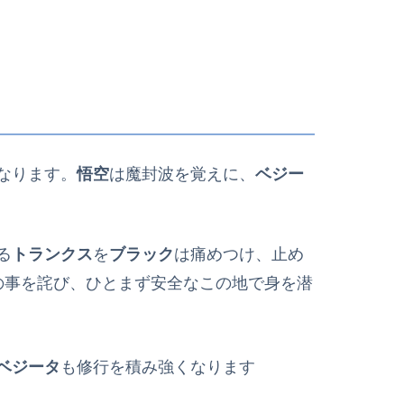
なります。
悟空
は魔封波を覚えに、
ベジー
る
トランクス
を
ブラック
は痛めつけ、止め
の事を詫び、ひとまず安全なこの地で身を潜
ベジータ
も修行を積み強くなります