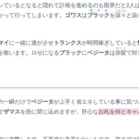
レているとなると隠れて計画を進めるのも限界だと2人
ザマス
こんこん
かって行ってしまいます。
ゴワス
は
ブラック
を
滾々
と諭
マイ
に一緒に逃がさせ
トランクス
が時間稼ぎしていると
ゴッド
を救います。ロゼになる
ブラック
に
ベジータ
は
赤髪
で対
の一瞬だけで
ベジータ
が上手く省エネしている事に気づ
で
ザマス
を壺に閉じ込めますが、肝心な
お札を何とキャ