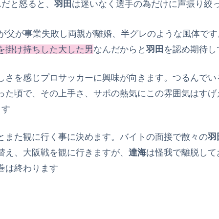
んだと怒ると、
羽田
は迷いなく選手の為だけに声振り絞
が父が事業失敗し両親が離婚、半グレのような風体です
を掛け持ちした大した男
なんだからと
羽田
を認め期待し
しさを感じプロサッカーに興味が向きます。つるんでい
った頃で、その上手さ、サポの熱気にこの雰囲気はすげ
ます
とまた観に行く事に決めます。バイトの面接で散々の
羽
替え、大阪戦を観に行きますが、
達海
は怪我で離脱して
巻は終わります