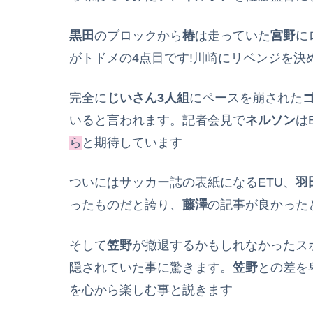
黒田
のブロックから
椿
は走っていた
宮野
に
がトドメの4点目です!川崎にリベンジを決
完全に
じいさん3人組
にペースを崩された
いると言われます。記者会見で
ネルソン
は
ら
と期待しています
ついにはサッカー誌の表紙になるETU、
羽
ったものだと誇り、
藤澤
の記事が良かった
そして
笠野
が撤退するかもしれなかったス
隠されていた事に驚きます。
笠野
との差を
を心から楽しむ事と説きます