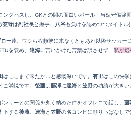
ロングパスし、GKとの間の面白いボール、当然守備範
め
笠野
は
副社長
と握手、
八谷
も負けを認めつつタイトル
ゴロー
達、ワシら程頻繁に来なくともあれ以降サッカー
ETUを褒め、
達海
に言いかけた言葉は訳させず、
私が選
田
はここまで来たか…と感慨深いです。
有里
はこの快挙
とご満悦です。
後藤
は
藤澤
に
達海
と
笠野
の功績が大きい
ポンサーとの関係を丸く納めた件をオフレコで話し、
藤
卑下する
後藤
、
達海
と
笠野
の名コンビに頼りっぱなしで