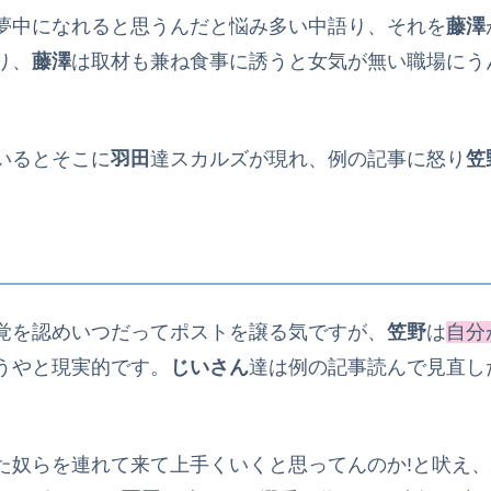
夢中になれると思うんだと悩み多い中語り、それを
藤澤
り、
藤澤
は取材も兼ね食事に誘うと女気が無い職場にう
いるとそこに
羽田
達スカルズが現れ、例の記事に怒り
笠
覚を認めいつだってポストを譲る気ですが、
笠野
は
自分
うやと現実的です。
じいさん
達は例の記事読んで見直し
た奴らを連れて来て上手くいくと思ってんのか!と吠え、