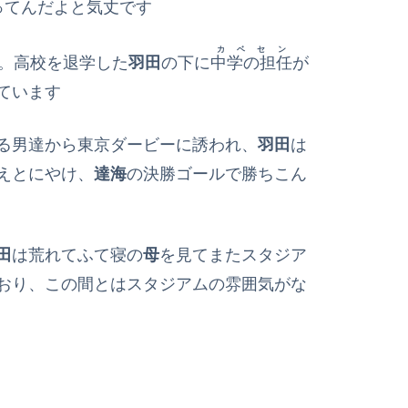
ってんだよと気丈です
カベセン
。高校を退学した
羽田
の下に
中学の担任
が
ています
る男達から東京ダービーに誘われ、
羽田
は
えとにやけ、
達海
の決勝ゴールで勝ちこん
田
は荒れてふて寝の
母
を見てまたスタジア
おり、この間とはスタジアムの雰囲気がな