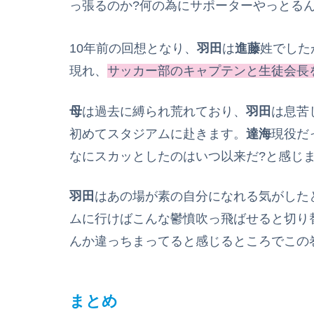
っ張るのか?何の為にサポーターやっとる
10年前の回想となり、
羽田
は
進藤
姓でした
現れ、
サッカー部のキャプテンと生徒会長
母
は過去に縛られ荒れており、
羽田
は息苦
初めてスタジアムに赴きます。
達海
現役だ
なにスカッとしたのはいつ以来だ?と感じ
羽田
はあの場が素の自分になれる気がした
ムに行けばこんな鬱憤吹っ飛ばせると切り
んか違っちまってると感じるところでこの
まとめ