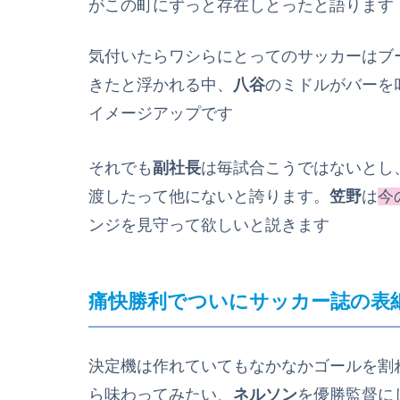
がこの町にずっと存在しとったと語ります
気付いたらワシらにとってのサッカーはブ
きたと浮かれる中、
八谷
のミドルがバーを
イメージアップです
それでも
副社長
は毎試合こうではないとし
渡したって他にないと誇ります。
笠野
は
今
ンジを見守って欲しいと説きます
痛快勝利でついにサッカー誌の表
決定機は作れていてもなかなかゴールを割
ら味わってみたい、
ネルソン
を優勝監督に