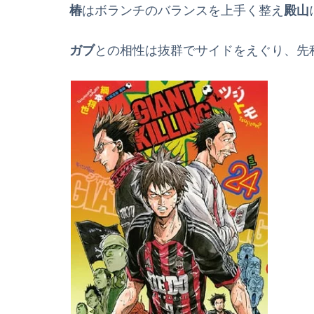
椿
はボランチのバランスを上手く整え
殿山
ガブ
との相性は抜群でサイドをえぐり、先