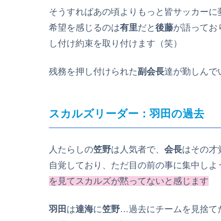
そうすればあの頃よりもっと皆サッカーに
希望を感じるのは
有里
だと
後藤
が語ってお
し付け約束を取り付けます（笑）
残務を押し付けられた
副会長
達が勤しんで
スカルズリーダー：羽田の過去
人たらしの
笠野
は人気者で、
会長
はその才
自覚しており、ただ目の前の事に集中しよ
を見てスカルズが黙ってないと感じます
羽田
は
達海
に
笠野
…過去にチームを見捨て