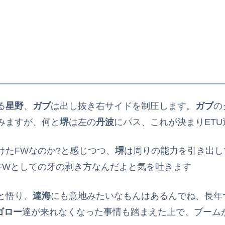
る
星野
、
ガブ
は出し抜き右サイドを制圧します。
ガブ
の
みますが、何と
堺
は左の
丹波
にパス、これが決まりETU
けたFWなのか?と感じつつ、
堺
は周りの能力を引き出し
FWとしての牙の剥き方なんだよと気を吐きます
と悟り、
達海
にも意地みたいなもんはあるんでね、長年
ゴロー
達が来れなくなった事情も踏まえた上で、ブーム