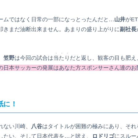
ームではなく日常の一部になっとったんだと…
山井
がE
叩きまだ油断出来ません。あまりの盛り上がりに
副社長
・・・
、
笠野
は今回の試合は
当たり
だと返し、観客の目も肥え
の日本サッカーの発展はあなた方スポンサーさん達のお
紙に！
れない川崎、
八谷
はタイトルが困難の極みにあり、それ
したい、そして日本代表を…と吠え、
ロドリゴ
にスルー