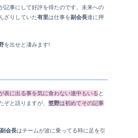
が記事にして好評を得たのです。未来への
んざりしていた
有里
は仕事を
副会長
達に押
野
を出せと凄みます!
が表に出る事を気に食わない連中もいる
と
たぞと語りますが、
笠野
は初めてその記事
副会長
はチームが波に乗ってる時に足を引