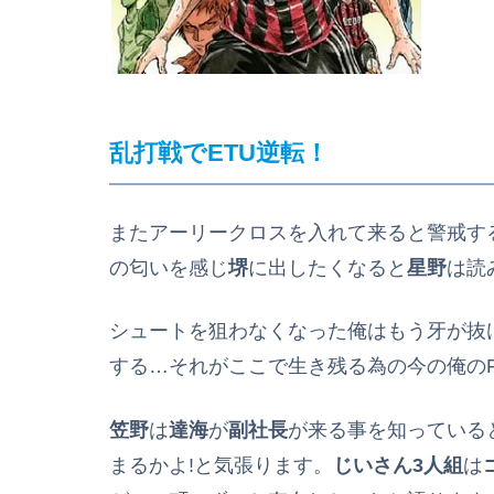
乱打戦でETU逆転！
またアーリークロスを入れて来ると警戒す
の匂いを感じ
堺
に出したくなると
星野
は読
シュートを狙わなくなった俺はもう牙が抜
する…それがここで生き残る為の今の俺の
笠野
は
達海
が
副社長
が来る事を知っている
まるかよ!と気張ります。
じいさん3人組
は