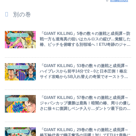
別の巻
「GIANT KILLING」5巻の数々の激戦と成長譚～防
GIANT KILLING
戦一方も達海真の狙いはカルロスの綻び…覚醒した
椿、ピッチを俯瞰する別領域へ！ETU奇跡のジャイ
キリ達成～
「GIANT KILLING」53巻の数々の激戦と成長譚～
GIANT KILLING
ハイプレスから前半14分で2－0と日本圧倒！椿左
サイド攻略からSB入れ替えの奇策でオーストラリ
ア反撃…前半終了間際2－2の同点へ～
「GIANT KILLING」57巻の数々の激戦と成長譚～
GIANT KILLING
ジャパンカップ優勝は鹿島！暗闇の椿、周りの優し
さに徐々に復調しベンチ入り…ダントツ最下位の大
分相手に圧倒したいETU～
「GIANT KILLING」29巻の数々の激戦と成長譚～
GIANT KILLING
椿五輪代表で獅子奮迅の活躍！対してETUは鹿島に