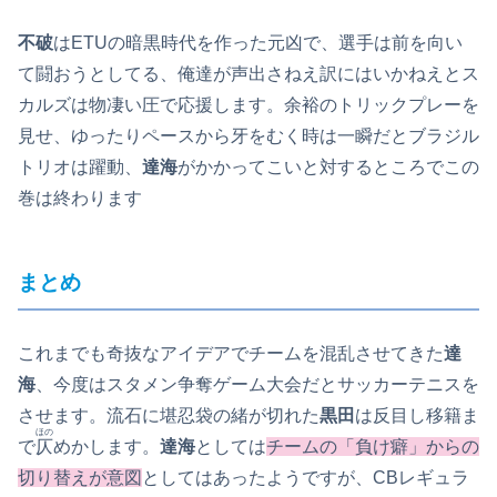
不破
はETUの暗黒時代を作った元凶で、選手は前を向い
て闘おうとしてる、俺達が声出さねえ訳にはいかねえとス
カルズは物凄い圧で応援します。余裕のトリックプレーを
見せ、ゆったりペースから牙をむく時は一瞬だとブラジル
トリオは躍動、
達海
がかかってこいと対するところでこの
巻は終わります
まとめ
これまでも奇抜なアイデアでチームを混乱させてきた
達
海
、今度はスタメン争奪ゲーム大会だとサッカーテニスを
させます。流石に堪忍袋の緒が切れた
黒田
は反目し移籍ま
ほの
で
仄
めかします。
達海
としては
チームの「負け癖」からの
切り替えが意図
としてはあったようですが、CBレギュラ