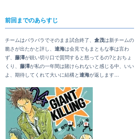
前回までのあらすじ
チームはバラバラでそのまま試合終了、
倉茂
は新チームの
脆さが出たかと評し、
達海
は会見でもまともな事は言わ
ず、
藤澤
が鋭い切り口で質問すると怒ってるの?とおちょ
くり、
藤澤
が私の一年間は賭けられないと感じる中、いい
よ、期待してくれて大いに結構と
達海
が返します…