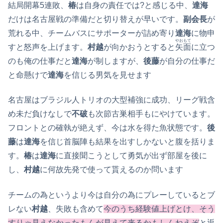
結局開幕5連敗、
椿
は自身の責任では?と感じる中、
達海
だけは名古屋戦の準備だと切り替えが早いです。
副会長
が
荒れる中、チームバスにサポーターが詰め寄り
達海
に物申
やおもて
すと怒声を上げます。
村越
が向かおうとすると
矢面
に立つ
のも俺の仕事だと
達海
が制しますが、
後藤
が自分の仕事だ
と命懸けで
達海
を信じる男気を見せます
名古屋はブラジル人トリオの大型補強に成功、リーグ戦含
め未だ負けなしで
不破
も次節古巣相手もにやけています。
フロントとの確執が絶えず、今は水を得た魚状態です。
後
藤
は
達海
を信じ首脳陣も結果を出すしかないと腹を括りま
す。
椿
は
達海
に直接聞こうとして勇気が出ず部屋を後に
し、
村越
に何故先発で使って貰えるのか問います
チームの為というより今は自分の為にプレーしているとブ
レない
村越
、失敗も含めて
今のうち経験値上げとけ、そう
すりゃ見えなかったもんが見えて来るかもしんねえぞ
と返