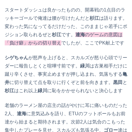
スタートダッシュは良かったものの、開幕戦の1点目のラ
ッキーゴールで俺達は腰が引けたんだと
杉江
は語ります。
変わった気になってるだけだった、このままじゃ若手にポ
ジション取られるぜと
杉江
です。
達海
のゲームの意図は
「負け癖」からの切り替え
でしたが、ここでPK献上です
シゲちゃん
が怒声を上げると、スカルズが怒り心頭でリー
ダーに報告しとくと喧嘩寸前です。
緑川
は古巣相手だけに
蹴り辛くさせ、事実止めますが押し込まれ、気落ちする
亀
井
に切り替えて点を取りに行くぞと前を向きます。
黒田
と
杉江
はこれ以上
緑川
に恥をかかせられないと決心します
老舗のラーメン屋の店主の話がやけに耳に痛いものだった
2人、
達海
に意気込みを語り、ETUのフットボールもお前
達から始まると期待されます。次節2人は気合のこもった
集中したプレーを見せ、スカルズも気張る中、
ゴロー
達は