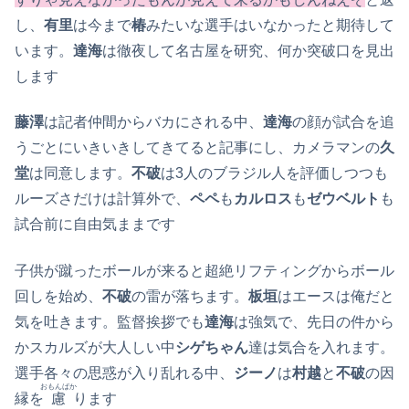
し、
有里
は今まで
椿
みたいな選手はいなかったと期待して
います。
達海
は徹夜して名古屋を研究、何か突破口を見出
します
藤澤
は記者仲間からバカにされる中、
達海
の顔が試合を追
うごとにいきいきしてきてると記事にし、カメラマンの
久
堂
は同意します。
不破
は3人のブラジル人を評価しつつも
ルーズさだけは計算外で、
ペペ
も
カルロス
も
ゼウベルト
も
試合前に自由気ままです
子供が蹴ったボールが来ると超絶リフティングからボール
回しを始め、
不破
の雷が落ちます。
板垣
はエースは俺だと
気を吐きます。監督挨拶でも
達海
は強気で、先日の件から
かスカルズが大人しい中
シゲちゃん
達は気合を入れます。
選手各々の思惑が入り乱れる中、
ジーノ
は
村越
と
不破
の因
おもんばか
縁を
慮
ります