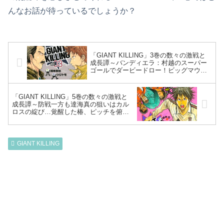
んなお話が待っているでしょうか？
「GIANT KILLING」3巻の数々の激戦と
成長譚～バンディエラ：村越のスーパー
ゴールでダービードロー！ビッグマウス
の達海、日本代表監督：ブランと意気投
合！？ホーム開幕戦、ちょっとした綻び
から0－4完敗～
「GIANT KILLING」5巻の数々の激戦と
成長譚～防戦一方も達海真の狙いはカル
ロスの綻び…覚醒した椿、ピッチを俯瞰
する別領域へ！ETU奇跡のジャイキリ達
成～
GIANT KILLING