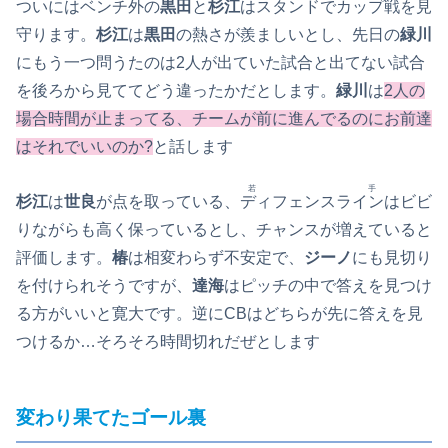
ついにはベンチ外の
黒田
と
杉江
はスタンドでカップ戦を見
守ります。
杉江
は
黒田
の熱さが羨ましいとし、先日の
緑川
にもう一つ問うたのは2人が出ていた試合と出てない試合
を後ろから見ててどう違ったかだとします。
緑川
は
2人の
場合時間が止まってる、チームが前に進んでるのにお前達
はそれでいいのか?
と話します
若手
杉江
は
世良
が点を取っている、
ディフェンスライン
はビビ
りながらも高く保っているとし、チャンスが増えていると
評価します。
椿
は相変わらず不安定で、
ジーノ
にも見切り
を付けられそうですが、
達海
はピッチの中で答えを見つけ
る方がいいと寛大です。逆にCBはどちらが先に答えを見
つけるか…そろそろ時間切れだぜとします
変わり果てたゴール裏