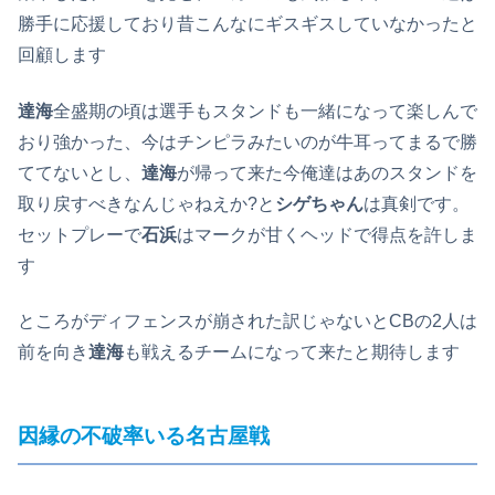
勝手に応援しており昔こんなにギスギスしていなかったと
回顧します
達海
全盛期の頃は選手もスタンドも一緒になって楽しんで
おり強かった、今はチンピラみたいのが牛耳ってまるで勝
ててないとし、
達海
が帰って来た今俺達はあのスタンドを
取り戻すべきなんじゃねえか?と
シゲちゃん
は真剣です。
セットプレーで
石浜
はマークが甘くヘッドで得点を許しま
す
ところがディフェンスが崩された訳じゃないとCBの2人は
前を向き
達海
も戦えるチームになって来たと期待します
因縁の不破率いる名古屋戦