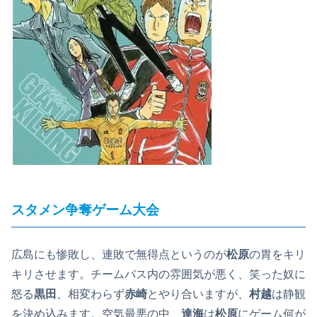
スタメン争奪ゲーム大会
広島にも惨敗し、連敗で無得点というのが
松原
の胃をキリ
キリさせます。チームバス内の雰囲気が悪く、笑った奴に
怒る
黒田
、相変わらず
赤崎
とやり合いますが、
村越
は静観
を決め込みます。空気最悪の中、
達海
は
松原
にゲーム何が