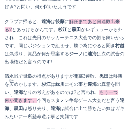
好き?と問い、何か閃いたようです
クラブに帰ると、
達海
は
後藤
に
解任まであと何連敗出来
る?
とあっけらかんです。
杉江
と
黒田
がレギュラーから外
され、これは先日のサッカーテニス大会での振る舞いから
です。同じポジションで組ませ、勝つ為にやると聞き
村越
は気張り、賞品が何か思案する
ジーノ
に
達海
は次の試合の
出場権だと言うのです!
清水戦で
世良
の得点がありますが開幕3連敗、
黒田
は移籍
ほの
を
仄
めかします。
杉江
は
緑川
にその事と
達海
の真意を問
い、
達海
なりの考えがあるのでは?と言われ、
もう一つ
・・
何か
聞きます。
今回もスタメン争奪ゲーム大会だと言う
達
海
、
黒田
は怒り去り、
達海
は試合に出て勝ちたい奴はガキ
みたいに一所懸命遊ぶ事と笑顔です