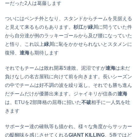
ーだった2人は葛藤します
ついにはベンチ外となり、スタンドからチームを見据える
と見えて来るものもあります。
杉江
が
緑川
に問うていた件
から自分達が例のラッキーゴールから及び腰になっていた
と悟り、これ以上
緑川
に恥をかかせられないとスタメンに
復帰、
達海
も期待します
それでもチームは敗れ開幕5連敗、泥沼ですが
達海
は未だ
負けなしの名古屋戦に向けて前を向きます。長いシーズン
の中でチームは好不調の波を繰り返し、それでも勝ち進ん
だチームだけが優勝出来ます。ジャイキリが信条の
達海
は、ETUを2部降格の屈辱に招いた
不破
相手に一人気を吐
きます
サポーター達の確執等も描かれ、様々な角度からサッカー
の醍醐味を感じさせてくれる
GIANT KILLING
、5巻ではど