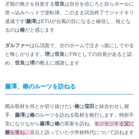
才能の無さを自覚する
世良
は自分を信じろと自らボールに
突っ込みヘッドで逆転弾、このまま試合終了でジャイキリ
達成です!
藤澤
はETUが台風の目になると確信し、核とな
るのは
椿
だと感じます
ダルファー
は仏頂面で、次のホームで泣きっ面にしてやる
と悔しがります。
堺
は
世良
にFWとしての自覚があると認
め、
世良
は
堺
の教えに感謝します
藤澤、椿のルーツを訪ねる
囲み取材を何とか切り抜けたい
椿
は
窪田
と鉢合わせし握
手、
藤澤
は
椿
のルーツを訪ねる取材を敢行します。時折不
安になりながら
藤澤
は
椿
の実家を訪ね、
モジモジする
父
に
椿
を重ね、
原点と語っていた小学校時代について訪ねます