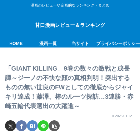
漫画のレビューや企画的なランキング・まとめ
甘口漫画レビュー＆ランキング
HOME
漫画一覧
当サイト
プライバシーポリシ
「GIANT KILLING」9巻の数々の激戦と成長
譚～ジーノの不快な顔の真相判明！突出する
ものの無い世良のFWとしての徹底からジャイ
キリ達成！藤澤、椿のルーツ探訪…3連勝・赤
崎五輪代表選出の大躍進～
2025.01.12