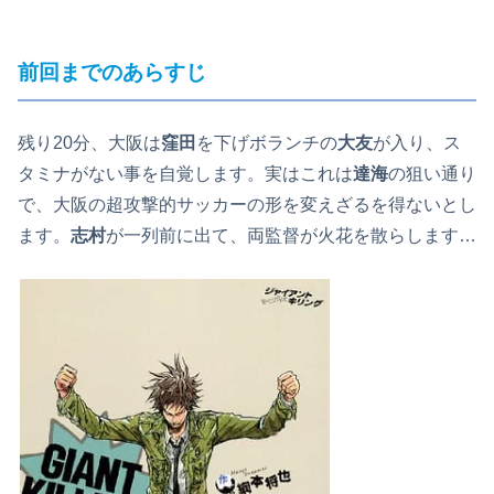
前回までのあらすじ
残り20分、大阪は
窪田
を下げボランチの
大友
が入り、ス
タミナがない事を自覚します。実はこれは
達海
の狙い通り
で、大阪の超攻撃的サッカーの形を変えざるを得ないとし
ます。
志村
が一列前に出て、両監督が火花を散らします…