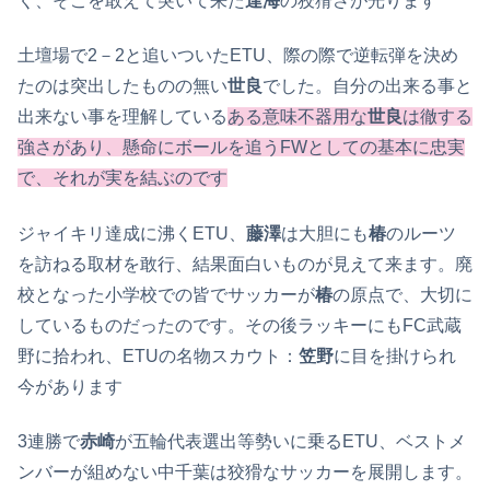
く、そこを敢えて突いて来た
達海
の狡猾さが光ります
土壇場で2－2と追いついたETU、際の際で逆転弾を決め
たのは突出したものの無い
世良
でした。自分の出来る事と
出来ない事を理解している
ある意味不器用な
世良
は徹する
強さがあり、懸命にボールを追うFWとしての基本に忠実
で、それが実を結ぶのです
ジャイキリ達成に沸くETU、
藤澤
は大胆にも
椿
のルーツ
を訪ねる取材を敢行、結果面白いものが見えて来ます。廃
校となった小学校での皆でサッカーが
椿
の原点で、大切に
しているものだったのです。その後ラッキーにもFC武蔵
野に拾われ、ETUの名物スカウト：
笠野
に目を掛けられ
今があります
3連勝で
赤崎
が五輪代表選出等勢いに乗るETU、ベストメ
ンバーが組めない中千葉は狡猾なサッカーを展開します。