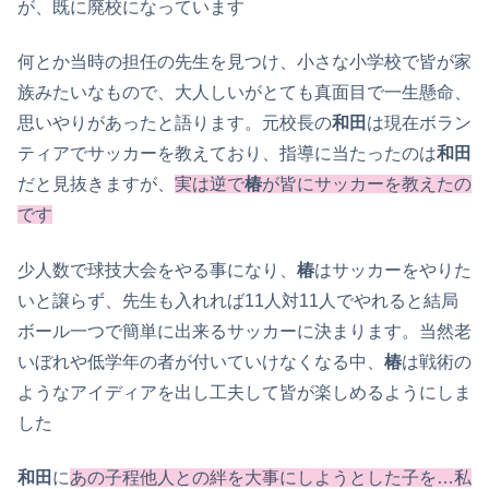
が、既に廃校になっています
何とか当時の担任の先生を見つけ、小さな小学校で皆が家
族みたいなもので、大人しいがとても真面目で一生懸命、
思いやりがあったと語ります。元校長の
和田
は現在ボラン
ティアでサッカーを教えており、指導に当たったのは
和田
だと見抜きますが、
実は逆で
椿
が皆にサッカーを教えたの
です
少人数で球技大会をやる事になり、
椿
はサッカーをやりた
いと譲らず、先生も入れれば11人対11人でやれると結局
ボール一つで簡単に出来るサッカーに決まります。当然老
いぼれや低学年の者が付いていけなくなる中、
椿
は戦術の
ようなアイディアを出し工夫して皆が楽しめるようにしま
した
和田
に
あの子程他人との絆を大事にしようとした子を…私