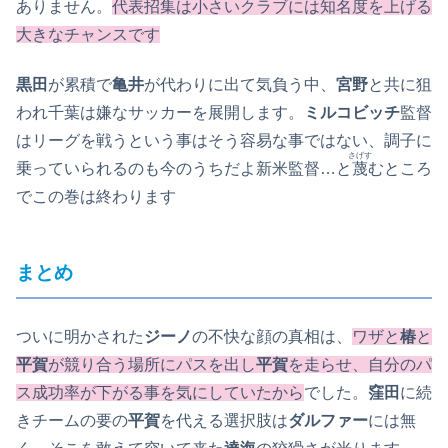
ありません。
代表招集は小さいクラブには知名度を上げる
大きなチャンスです
黒田
が累積で
亀井
が代わりに出て気負う中、
宮野
と共に狙
われ千葉は嫌なサッカーを展開します。
ミルコビッチ
監督
はリーグを戦うという事はそう容易な事ではない、調子に
さげす
乗っていられるのも今のうちだよ新米監督…と
蔑
むところ
でこの巻は終わります
まとめ
ついに明かされた
ジーノ
の不快な顔の真相は、
ワザと
椿
と
平賀
が競り合う場所にパスを出し
平賀
を走らせ、自分のパ
ス成功率が下がる事を気にして
いたから
でした。
窪田
に続
きチームの要の
平賀
を代える選択肢は
ダルファー
には無