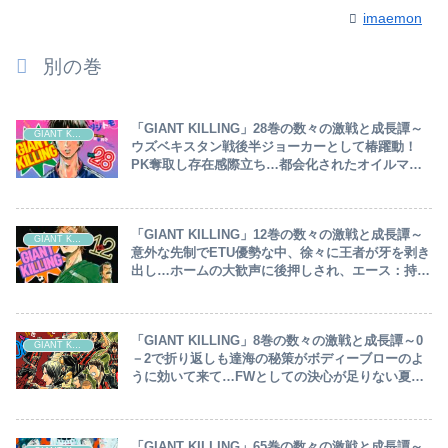
imaemon
別の巻
「GIANT KILLING」28巻の数々の激戦と成長譚～
GIANT KILLING
ウズベキスタン戦後半ジョーカーとして椿躍動！
PK奪取し存在感際立ち…都会化されたオイルマネ
ー国：カタールでアウェー戦へ～
「GIANT KILLING」12巻の数々の激戦と成長譚～
GIANT KILLING
意外な先制でETU優勢な中、徐々に王者が牙を剥き
出し…ホームの大歓声に後押しされ、エース：持田
復帰でETUに暗雲が～
「GIANT KILLING」8巻の数々の激戦と成長譚～0
GIANT KILLING
－2で折り返しも達海の秘策がボディーブローのよ
うに効いて来て…FWとしての決心が足りない夏
木、奮起し赤崎のゴールを実質アシスト！窪田スタ
ミナ切れで交代～
「GIANT KILLING」65巻の数々の激戦と成長譚～