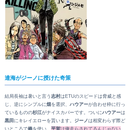
達海がジーノに授けた奇策
結局長袖は暑いと言う
志村
はETUのスピードは脅威と感
じ、逆にシンプルに
畑
を選択、
ハウアー
が合わせ枠に行っ
ているものの
杉江
がナイスカバーです。ついに
ハウアー
は
黒田
にキレイエローを貰います。
ジーノ
は相変わらず際ど
いところで
椿
を使い、
平賀
は俺走らされてるんじゃない