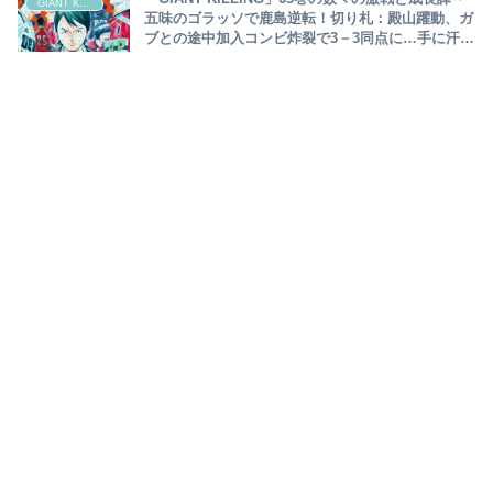
GIANT KILLING
五味のゴラッソで鹿島逆転！切り札：殿山躍動、ガ
ブとの途中加入コンビ炸裂で3－3同点に…手に汗握
る白熱の攻防の行方は～