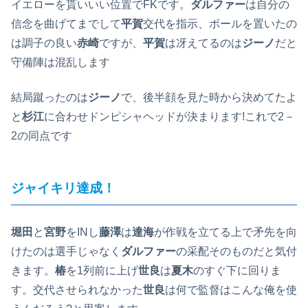
イエローを貰いいい位置でFKです。
ダルファー
は自分の
信念を曲げてまでして
平賀
交代を指示、ボールを置いたの
は調子の良い
赤崎
ですが、
平賀
は冴えてるのは
ジーノ
だと
守備陣は混乱します
結局蹴ったのは
ジーノ
で、後半顔を見た時から決めてたよ
と
杉江
に合わせドンピシャヘッドが決まります!これで2－
2の同点です
ジャイキリ達成！
堀田
と
宮野
をINし
藤澤
は
達海
が作戦を立てる上で矛先を向
けたのは選手じゃなく
ダルファー
の采配そのものだと気付
きます。
椿
を1列前に上げ
世良
は
夏木
のすぐ下に回りま
す。交代させられなかった
世良
は何で監督はこんな俺を使