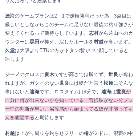
うんだろう?と思案します
達海
のゲームプランは2－1で逆転勝利だった為、3点目は
厳しいとしながらこのチームに足りない最後の粘り強さが
変えてくれるって期待をしています。
志村
から
片山
へのカ
ウンターは
黒田
が抑え、戻したボールを
村越
が奪います。
久堂
は大阪よりETUの方がドタン場でいい顔していると
評します
ジーノ
のクロスに
夏木
ですが高さでは勝てず、
世良
が奪わ
れますが、ガタイのない
世良
には酷だと言う
松原
にそんな
事はないと
達海
です。ロスタイムは4分で、
達海
は
世良
が
自分に何が出来ないかを知っている、選択肢がない分プレ
ー中の判断が早い、劣等感から始まってる奴が才能っても
んを凌駕する
と期待します
村越
は上がり周りを釣らせフリーの
椿
がミドル、混戦の中