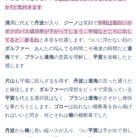
か?と気付きます
清川
に代えて
丹波
が入り、
ジーノ
は笑顔で
作戦は面白いが
ボクのパス成功率が下がってしまう…半端なところに出し
てると、参るね
と本音を吐露します。ついに浮かない顔の
ダルファー
、あんたの悩んでる時間こそ俺達の時間だと
達
海
です。
ブラン
も
達海
の意図を理解し、
平賀
を攻略したと
感じます
片山
も守備に回らざるを得ず、
丹波
は
達海
の言った通りだ
と確信します。
ダルファー
の理想をピッチで背負っている
平賀
を代える選択肢はなく、
ブラン
は
達海
がさぞかし痛快
な事だろうとします。
ゴロー
は貼れない横断幕を自ら掲げ
ればいいと閃き、何とそれは
椿
の横断幕でした
丹波
から
椿
に長い縦パスが入り、つい
平賀
は手が出て倒し