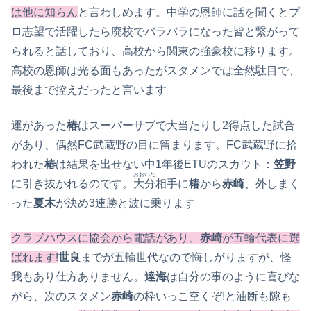
は他に知らん
と言わしめます。中学の恩師に話を聞くとプ
ロ志望で活躍したら廃校でバラバラになった皆と繋がって
られると話しており、高校から関東の強豪校に移ります。
高校の恩師は光る面もあったがスタメンでは全然駄目で、
最後まで控えだったと言います
運があった
椿
はスーパーサブで大当たりし2得点した試合
があり、偶然FC武蔵野の目に留まります。FC武蔵野に拾
われた
椿
は結果を出せない中1年後ETUのスカウト：
笠野
おおいた
に引き抜かれるのです。
大分
相手に
椿
から
赤崎
、外しまく
った
夏木
が決め3連勝と波に乗ります
クラブハウスに協会から電話があり、
赤崎
が五輪代表に選
ばれます!
世良
までが五輪世代なので悔しがりますが、怪
我もあり仕方ありません。
達海
は自分の事のように喜びな
がら、次のスタメン
赤崎
の枠いっこ空くぞ!と油断も隙も