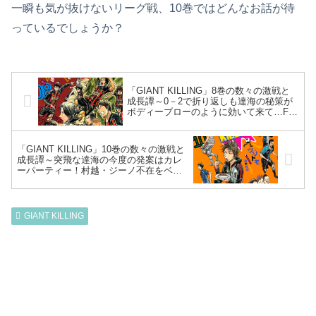
一瞬も気が抜けないリーグ戦、10巻ではどんなお話が待
っているでしょうか？
「GIANT KILLING」8巻の数々の激戦と
成長譚～0－2で折り返しも達海の秘策が
ボディーブローのように効いて来て…FW
としての決心が足りない夏木、奮起し赤
崎のゴールを実質アシスト！窪田スタミ
ナ切れで交代～
「GIANT KILLING」10巻の数々の激戦と
成長譚～突飛な達海の今度の発案はカレ
ーパーティー！村越・ジーノ不在をベテ
ラン起用・椿キャプテンで対応…若手主
体で勢いに乗る川崎～
GIANT KILLING