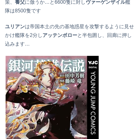
策、
養父
に倣うか…と6600隻に対し
ヴァーゲンザイル
艦
隊は8500隻です
ユリアン
は帝国本土の先の基地惑星を攻撃するように見せ
かけ艦隊を2分し
アッテンボロー
と半包囲し、回廊に押し
込みます…