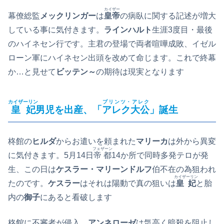
カイザー
幕僚総監
メックリンガー
は
皇帝
の病臥に関する記述が増大
している事に気付きます。
ラインハルト
生涯3度目・最後
のハイネセン行です。主君の登場で両者喧嘩成敗、イゼル
ローン軍にハイネセン出頭を改めて命じます。これで終幕
か…と見せて
ビッテン～
の期待は現実となります
カイザーリン
プリンツ・アレク
皇妃
男児を出産、「
アレク
大公
」誕生
柊館の
ヒルダ
からお遣いを頼まれた
マリーカ
は外から異変
フェザーン
に気付きます。5月14日
帝都
14か所で同時多発テロが発
生、この日は
ケスラー・マリーンドルフ
伯不在の為狙われ
カイザーリン
たのです。
ケスラー
はそれは陽動で真の狙いは
皇妃
と胎
内の
御子
にあると看破します
柊館に不審者が侵入、
アンネローゼ
は気高く暗殺を阻止し