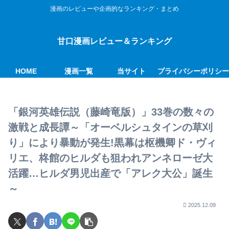
漫画のレビューや企画的なランキング・まとめ
甘口漫画レビュー＆ランキング
HOME
漫画一覧
当サイト
プライバシーポリシ
「銀河英雄伝説（藤崎竜版）」33巻の数々の
激戦と成長譚～「オーベルシュタインの草刈
り」により暴動が発生!黒幕は枢機卿ド・ヴィ
リエ、柊館のヒルダも狙われアンネローゼ大
活躍…ヒルダ男児出産で「アレク大公」誕生
～
2025.12.09