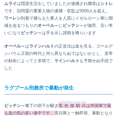
ムライ
は隠居生活をしていましたが逮捕され隣室は
シトレ
です。旧同盟の重要人物の逮捕・収監は5000人を超え
、
ワーレン
到着で捕らえた要人を人質にイゼルローン軍に開
城を迫るつもりの
オーベル～
に
ビッテン～
が激昂、言い争
いになり
ビッテン～
は手を出し謹慎を喰らいます
オーベル～
は
ラインハルト
の正攻法は血を見る、ゴールデ
ンバウム王朝の時代と何ら異ならぬではないかとし、皇帝
の勅命によってと非情で、
ラインハルト
も予期せぬ手段で
した
ラグプール刑務所で暴動が発生
シュワルツランツェンレイター
ビッテン～
麾下の部下が騒ぎ
黒色槍騎兵
は帝国軍で最
も血の気の多い連中です。
憲兵隊と一触即発、暴動となり