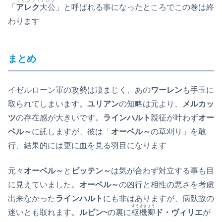
プリンツ・アレク
「
アレク
大公
」と呼ばれる事になったところでこの巻は終
わります
まとめ
イゼルローン軍の攻勢は凄まじく、あの
ワーレン
も手玉に
取られてしまいます。
ユリアン
の知略は元より、
メルカッ
ツ
の存在感が大きいです。
ラインハルト
親征が叶わず
オー
ベル～
に託しますが、彼は「
オーベル～
の草刈り」を敢
行、結果的には更に血を見る羽目になります
元々
オーベル～
と
ビッテン～
は気が合わず対立する事も目
に見えていました。
オーベル～
の凶行と相性の悪さを考慮
出来なかった
ラインハルト
にも非はありますが、病臥故の
すうききょう
迷いとも取れます。
ルビン~
の裏に
枢機卿
ド・ヴィリエ
が