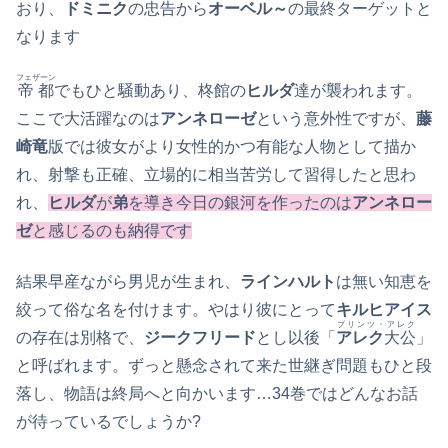
おり、
ドミニク
の忠告から
オーベル～
の最終ターゲットと
なります
フェザーン
帝都
でもひと騒動あり、柊館の
ヒルダ
達が襲われます。
ここで大活躍なのは
アンネローゼ
という意外性ですが、
藤
崎竜
版では彼女がより女性的かつ有能な人物として描か
れ、射撃も正確、立場的に相当苦労して習得したと思わ
れ、
ヒルダ
が
弟
を導き今日の銀河を作ったのは
アンネロー
ゼ
と感じるのも納得です
結果早産ながら男児が生まれ、
ラインハルト
は無い知恵を
絞って俗な名を付けます。やはり彼にとって
キルヒアイス
プリンツ・アレク
の存在は別格で、
ジークフリード
とし以後「
アレク
大公
」
と呼ばれます。ずっと懸念されて来た世継ぎ問題もひと段
落し、物語は終局へと向かいます…34巻ではどんなお話
が待っているでしょうか?