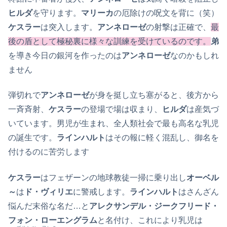
ヒルダ
を守ります。
マリーカ
の厄除けの呪文を背に（笑）
ケスラー
は突入します。
アンネローゼ
の射撃は正確で、
最
後の盾として極秘裏に様々な訓練を受けているのです。
弟
を導き今日の銀河を作ったのは
アンネローゼ
なのかもしれ
ません
弾切れで
アンネローゼ
が身を挺し立ち塞がると、後方から
一斉斉射、
ケスラー
の登場で場は収まり、
ヒルダ
は産気づ
いています。男児が生まれ、全人類社会で最も高名な乳児
の誕生です。
ラインハルト
はその報に軽く混乱し、御名を
付けるのに苦労します
ケスラー
はフェザーンの地球教徒一掃に乗り出し
オーベル
～
は
ド・ヴィリエ
に警戒します。
ラインハルト
はさんざん
悩んだ末俗な名だ…と
アレクサンデル・ジークフリード・
フォン・ローエングラム
と名付け、これにより乳児は