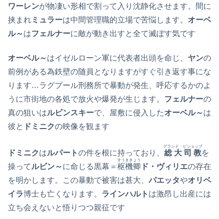
ワーレン
が物凄い形相で割って入り沈静化させます。間に
挟まれ
ミュラー
は中間管理職的立場で苦悩します。
オーベ
ル～
は
フェルナー
に敵が動き出すと全て滅ぼす気です
オーベル～
はイゼルローン軍に代表者出頭を命じ、
ヤン
の
前例がある為鉄壁の随員となりますがすぐ引き返す事にな
ります…ラグプール刑務所で暴動が発生、呼応するかのよ
うに市街地の各処で放火や爆発が生じます。
フェルナー
の
真の狙いは
ルビンスキー
で、屋敷に侵入した
オーベル～
は
彼と
ドミニク
の映像を観ます
グランド・ビショップ
ドミニク
は
ルパート
の件を根に持っており、
総大司教
を
すうききょう
操って
ルビン～
に命じる黒幕＝
枢機卿
ド・ヴィリエ
の存在
を明かします。この暴動で被害は甚大、
パエッタ
や
オリベ
イラ
博士も亡くなります。
ラインハルト
は激昂し出産には
立ち会えないと悟りつつ親征です