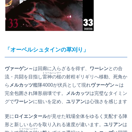
「オーベルシュタインの草刈り」
ヴァーゲン～
は回廊に入らざるを得ず、
ワーレン
との合
トゥールハンマー
流・共闘を目指し
雷神の槌
の射程ギリギリへ移動、死角か
ら
メルカッツ
艦隊4000が伏兵として現れ
ヴァーゲン～
は
完全包囲され陣形崩壊です。
メルカッツ
は完璧なタイミン
グで
ワーレン
に狙いを定め、
ユリアン
は心強さを感じます
更に
ロイエンタール
が見せた戦場全体をゆるく支配する陣
形と新しいものを取り入れる速度が違います。
ユリアン
は
トゥールハンマー