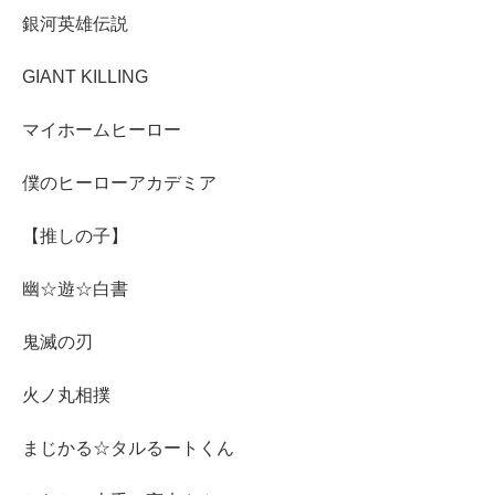
銀河英雄伝説
GIANT KILLING
マイホームヒーロー
僕のヒーローアカデミア
【推しの子】
幽☆遊☆白書
鬼滅の刃
火ノ丸相撲
まじかる☆タルるートくん