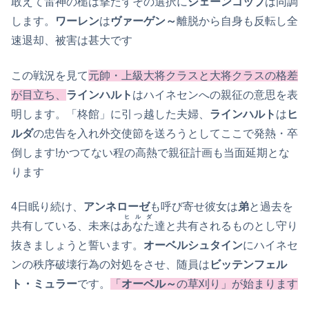
敢えて
雷神の槌
は撃たずその選択に
シェーンコップ
は同調
します。
ワーレン
は
ヴァーゲン～
離脱から自身も反転し全
速退却、被害は甚大です
この戦況を見て
元帥・上級大将クラスと大将クラスの格差
が目立ち、
ラインハルト
はハイネセンへの親征の意思を表
明します。「柊館」に引っ越した夫婦、
ラインハルト
は
ヒ
ルダ
の忠告を入れ外交使節を送ろうとしてここで発熱・卒
倒します!かつてない程の高熱で親征計画も当面延期とな
ります
4日眠り続け、
アンネローゼ
も呼び寄せ彼女は
弟
と過去を
ヒルダ
共有している、未来は
あなた
達と共有されるものとし守り
抜きましょうと誓います。
オーベルシュタイン
にハイネセ
ンの秩序破壊行為の対処をさせ、随員は
ビッテンフェル
ト・ミュラー
です。
「
オーベル～
の草刈り」が始まります