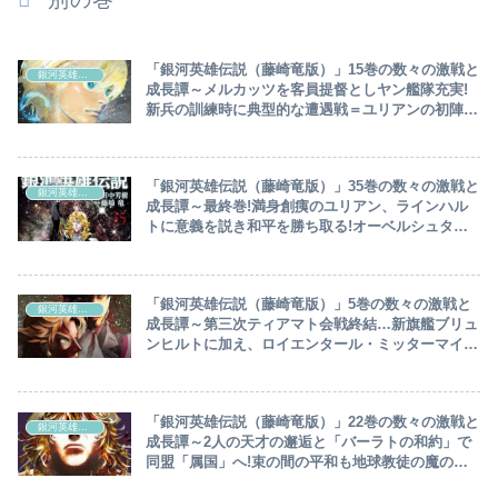
「銀河英雄伝説（藤崎竜版）」15巻の数々の激戦と
銀河英雄伝説
成長譚～メルカッツを客員提督としヤン艦隊充実!
新兵の訓練時に典型的な遭遇戦＝ユリアンの初陣
へ…スパルタニアンの過酷な近接戦で派手に戦果を
挙げるユリアン～
「銀河英雄伝説（藤崎竜版）」35巻の数々の激戦と
銀河英雄伝説
成長譚～最終巻!満身創痍のユリアン、ラインハル
トに意義を説き和平を勝ち取る!オーベルシュタイ
ン最後の仕事は地球教徒撲滅…二五歳で全てを全う
したラインハルト、逝く～
「銀河英雄伝説（藤崎竜版）」5巻の数々の激戦と
銀河英雄伝説
成長譚～第三次ティアマト会戦終結…新旗艦ブリュ
ンヒルトに加え、ロイエンタール・ミッターマイヤ
ーの双璧を加えラインハルト充実！レグニッツァ上
空戦へ～
「銀河英雄伝説（藤崎竜版）」22巻の数々の激戦と
銀河英雄伝説
成長譚～2人の天才の邂逅と「バーラトの和約」で
同盟「属国」へ!束の間の平和も地球教徒の魔の手
が忍び寄り…「キュンメル事件」からワーレンに地