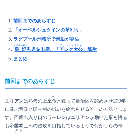
前回までのあらすじ
「オーベルシュタインの草刈り」
ラグプール刑務所で暴動が発生
カイザーリン
プリンツ・アレク
皇妃
男児を出産、「
アレク
大公
」誕生
まとめ
前回までのあらすじ
カイザー
ユリアン
は熟考の上
皇帝
と戦って自治区を認めさせ200年
に及ぶ帝政と民主制の戦いを終わらせる唯一の方法としま
す。回廊出入り口の
ワーレン
は
ユリアン
が動いた事を悟る
も帝国本土への侵攻を目指しているようで何かしらの奇
ヤン