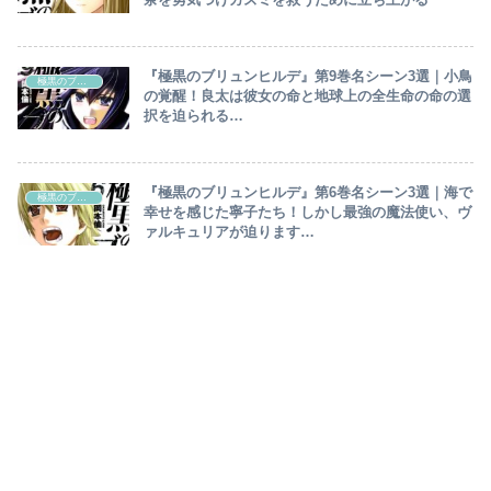
『極黒のブリュンヒルデ』第9巻名シーン3選｜小鳥
極黒のブリュンヒルデ
の覚醒！良太は彼女の命と地球上の全生命の命の選
択を迫られる…
『極黒のブリュンヒルデ』第6巻名シーン3選｜海で
極黒のブリュンヒルデ
幸せを感じた寧子たち！しかし最強の魔法使い、ヴ
ァルキュリアが迫ります…