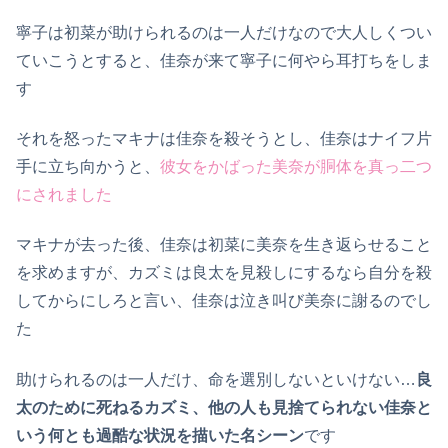
寧子は初菜が助けられるのは一人だけなので大人しくつい
ていこうとすると、佳奈が来て寧子に何やら耳打ちをしま
す
それを怒ったマキナは佳奈を殺そうとし、佳奈はナイフ片
手に立ち向かうと、
彼女をかばった美奈が胴体を真っ二つ
にされました
マキナが去った後、佳奈は初菜に美奈を生き返らせること
を求めますが、カズミは良太を見殺しにするなら自分を殺
してからにしろと言い、佳奈は泣き叫び美奈に謝るのでし
た
助けられるのは一人だけ、命を選別しないといけない…
良
太のために死ねるカズミ、他の人も見捨てられない佳奈と
いう何とも過酷な状況を描いた名シーン
です