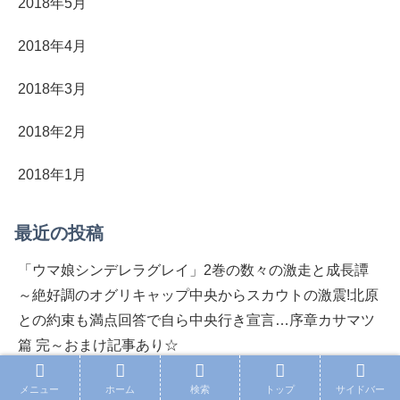
2018年5月
2018年4月
2018年3月
2018年2月
2018年1月
最近の投稿
「ウマ娘シンデレラグレイ」2巻の数々の激走と成長譚
～絶好調のオグリキャップ中央からスカウトの激震!北原
との約束も満点回答で自ら中央行き宣言…序章カサマツ
篇 完～おまけ記事あり☆
「ウマ娘シンデレラグレイ」1巻の数々の激走と成長譚
メニュー
ホーム
検索
トップ
サイドバー