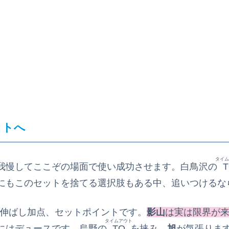
ット
へ
タイム
我慢してここぞの場面で使い成功させます。白鳥沢の
T
にもこのセットを捨てる選択肢もある中、追いつけるな
伸ばし加点、セットポイントです。
影山
は実は限界が
タイムアウト
にはデュースです。烏野の
TO
を挟み、
旭
が気張りま