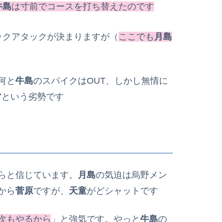
牛島
は寸前でコースを打ち替えたのです
ックアタックが決まりますが（
ここでも
月島
何と
牛島
のスパイクはOUT、しかし無情に
7という劣勢です
らと信じています。
月島
の気迫は烏野メン
から
菅原
ですが、
天童
がどシャットです
次もやるから
」と強気です。やっと
牛島
の