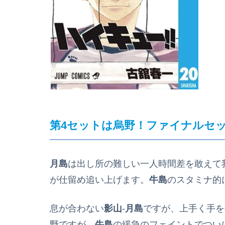
第4セットは烏野！
ファイナルセ
月島
は出し所の難しい一人時間差を敢えて
が仕留め追い上げます。
牛島
のスタミナ的
息が合わない
影山
‐
月島
ですが、上手く手を
野ですが、
牛島
の緩急のフェイントでつい