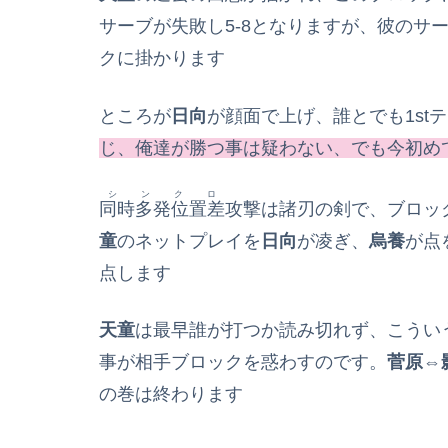
サーブが失敗し5‐8となりますが、彼のサ
クに掛かります
ところが
日向
が顔面で上げ、誰とでも1st
じ、俺達が勝つ事は疑わない、でも今初め
シンクロ
同時多発位置差
攻撃は諸刃の剣で、ブロッ
童
のネットプレイを
日向
が凌ぎ、
烏養
が点
点します
天童
は最早誰が打つか読み切れず、こうい
事が相手ブロックを惑わすのです。
菅原
⇔
の巻は終わります