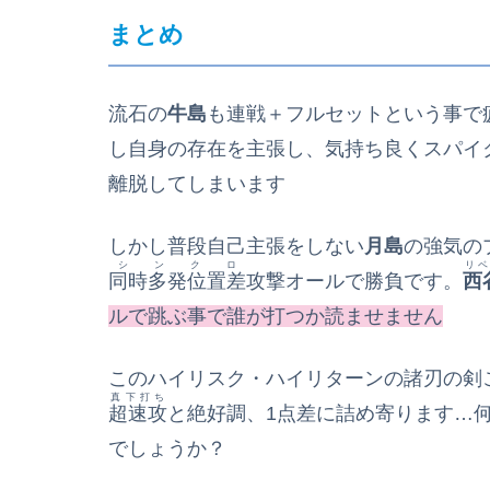
まとめ
流石の
牛島
も連戦＋フルセットという事で
し自身の存在を主張し、気持ち良くスパイ
離脱してしまいます
しかし普段自己主張をしない
月島
の強気の
シンクロ
リベ
同時多発位置差
攻撃オールで勝負です。
西
ルで跳ぶ事で誰が打つか読ませません
このハイリスク・ハイリターンの諸刃の剣
真下打ち
超速攻
と絶好調、1点差に詰め寄ります…
でしょうか？