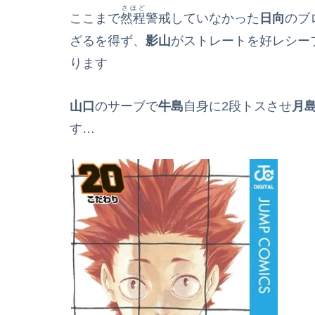
さほど
ここまで
然程
警戒していなかった
日向
のブ
ざるを得ず、
影山
がストレートを好レシー
ります
山口
のサーブで
牛島
自身に2段トスさせ
月
す…