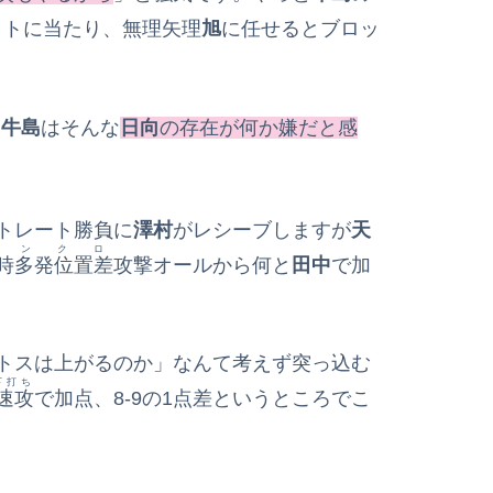
ットに当たり、無理矢理
旭
に任せるとブロッ
。
牛島
はそんな
日向
の存在が何か嫌だと感
トレート勝負に
澤村
がレシーブしますが
天
シンクロ
時多発位置差
攻撃オールから何と
田中
で加
トスは上がるのか」なんて考えず突っ込む
下打ち
速攻
で加点、8‐9の1点差というところでこ