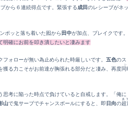
ーブから６連続得点です。緊張する
成田
のレシーブがネ
テンポッと落ち着いた囮から
田中
が加点、ブレイクです
て明確にお前を叩き潰したいと凄みます
クフォローが無い為止められた時厳しいです。
五色
のス
を獲る力こそがお前達が胸張れる部分だと凄み、再度
同
う思考に陥った時点で負けていると自戒します。「俺に
真
影山
で鬼サーブでチャンスボールにすると、即
日向
の
超