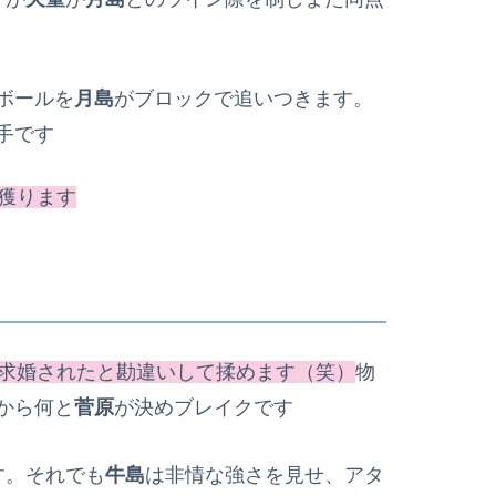
ボールを
月島
がブロックで追いつきます。
手です
を獲ります
求婚されたと勘違いして揉めます（笑）
物
から何と
菅原
が決めブレイクです
す。それでも
牛島
は非情な強さを見せ、アタ