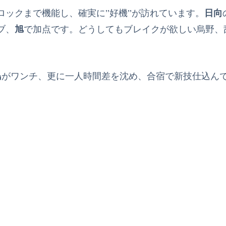
ロックまで機能し、確実に’’好機’’が訪れています。
日向
ブ、
旭
で加点です。どうしてもブレイクが欲しい烏野、
島
がワンチ、更に一人時間差を沈め、合宿で新技仕込ん