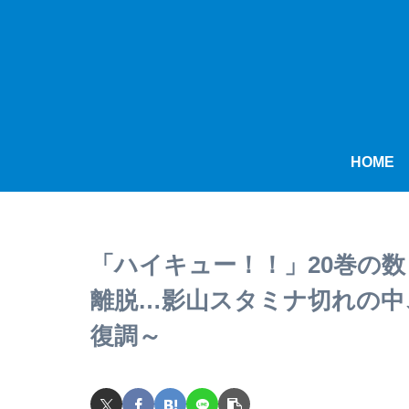
HOME
「ハイキュー！！」20巻の
離脱…影山スタミナ切れの中
復調～