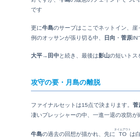
です
更に
牛島
のサーブはここでネットイン、崖
例のオッサンが張り切る中、
日向
・
菅原
IN
大平
→
田中
と続き、最後は
影山
の短いトス
攻守の要・月島の離脱
ファイナルセットは15点で決まります。
菅
凄いプレッシャーの中、一進一退の攻防が
タイムアウト
牛島
の過去の回想が描かれ、先に
TO
は