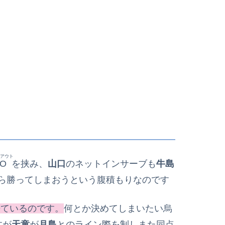
アウト
O
を挟み、
山口
のネットインサーブも
牛島
ら勝ってしまおうという腹積もりなのです
来ているのです。
何とか決めてしまいたい烏
すが
天童
が
月島
とのライン際を制しまた同点