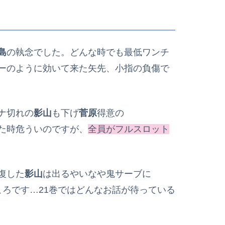
島
の執念でした。どんな時でも最低ワンチ
ーのように効いて来た矢先、小指の負傷で
ナ切れの
影山
も下げ
菅原
得意の
た時危ういのですが、
全員がフルスロット
復した
影山
は出るやいなや鬼サーブに
ろです…21巻ではどんなお話が待っている