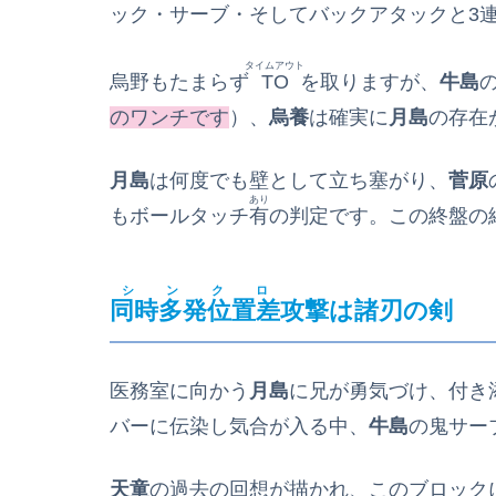
ック・サーブ・そしてバックアタックと3
タイムアウト
烏野もたまらず
TO
を取りますが、
牛島
のワンチです
）、
烏養
は確実に
月島
の存在
月島
は何度でも壁として立ち塞がり、
菅原
あり
もボールタッチ
有
の判定です。この終盤の
シンクロ
同時多発位置差
攻撃は諸刃の剣
医務室に向かう
月島
に兄が勇気づけ、付き
バーに伝染し気合が入る中、
牛島
の鬼サー
天童
の過去の回想が描かれ、このブロック