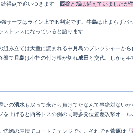
連続得点で追いつきます。
西谷
と
旭
は備えていましたが
の強サーブはライン上でIN判定です。
牛島
は止まらずバ
がストレスになっていると語ります
の組み立ては
天童
に読まれる中
月島
のプレッシャーから
終盤で
月島
は小指の付け根が切れ
成田
と交代、しかも4‐
添いの
清水
も戻って来たら負けてたなんて事絶対ないか
シンクロ
ブを上げると
西谷
トスの例の
同時多発位置差
攻撃オール
に恍惚の表情でコートチェンジです。それでも
菅原
は「