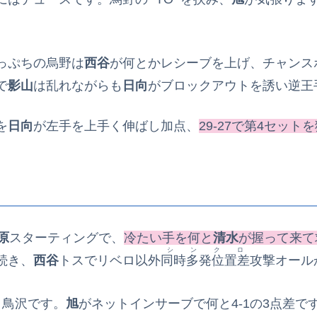
っぷちの烏野は
西谷
が何とかレシーブを上げ、チャンス
で
影山
は乱れながらも
日向
がブロックアウトを誘い逆王
を
日向
が左手を上手く伸ばし加点、
29‐27で第4セット
原
スターティングで、
冷たい手を何と
清水
が握って来て
シンクロ
続き、
西谷
トスでリベロ以外
同時多発位置差
攻撃オール
白鳥沢です。
旭
がネットインサーブで何と4‐1の3点差で