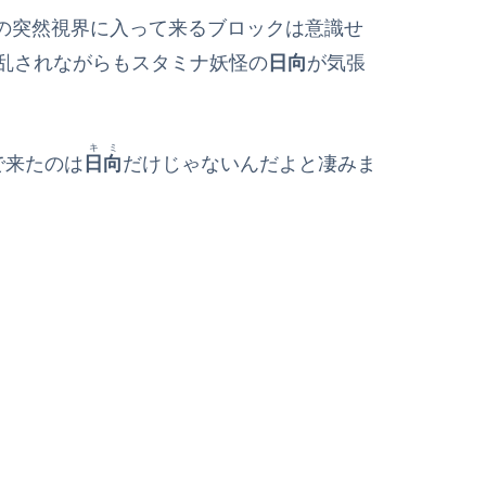
の突然視界に入って来るブロックは意識せ
乱されながらもスタミナ妖怪の
日向
が気張
キミ
で来たのは
日向
だけじゃないんだよと凄みま