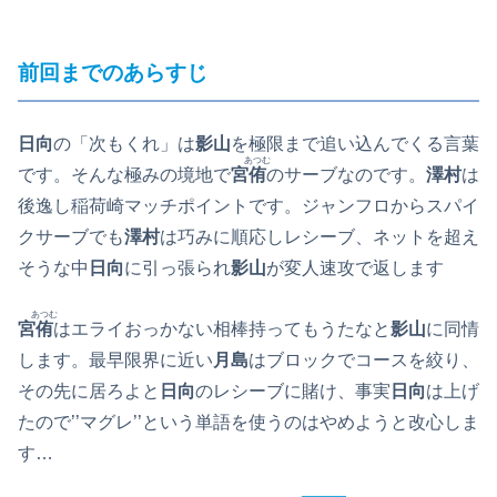
前回までのあらすじ
日向
の「次もくれ」は
影山
を極限まで追い込んでくる言葉
あつむ
です。そんな極みの境地で
宮
侑
のサーブなのです。
澤村
は
後逸し稲荷崎マッチポイントです。ジャンフロからスパイ
クサーブでも
澤村
は巧みに順応しレシーブ、ネットを超え
そうな中
日向
に引っ張られ
影山
が変人速攻で返します
あつむ
宮
侑
はエライおっかない相棒持ってもうたなと
影山
に同情
します。最早限界に近い
月島
はブロックでコースを絞り、
その先に居ろよと
日向
のレシーブに賭け、事実
日向
は上げ
たので’’マグレ’’という単語を使うのはやめようと改心しま
す…