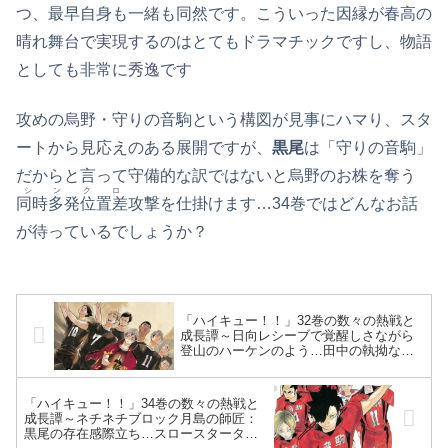
つ、最早自身も一緒も同然です。こういった因縁が春高の
晴れ舞台で実現するのはとてもドラマチックですし、物語
としても非常に秀逸です
攻めの烏野・守りの音駒という構図が見事にハマり、スタ
ートから見応えのある展開ですが、
黒尾
は「守りの音駒」
だからと言って守備的な訳ではないと烏野のお株を奪う
シンクロ
同時多発位置差
攻撃を仕掛けます…34巻ではどんなお話
が待っているでしょうか？
「ハイキュー！！」32巻の数々の熱戦と
成長譚～日向レシーブで覚醒しさながら
登山のハーケンのよう…田中の執拗な超
インナーから逆に極上ラインショット炸
裂！日向の向上心がメンバーに憑依～
「ハイキュー！！」34巻の数々の熱戦と
成長譚～ネチネチブロック月島の師匠：
黒尾の存在感際立ち…スロースターター