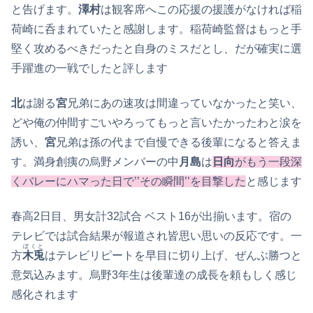
・・
と告げます。
澤村
は観客席へこの応援の
援護
がなければ稲
荷崎に呑まれていたと感謝します。稲荷崎監督はもっと手
堅く攻めるべきだったと自身のミスだとし、だが確実に選
手躍進の一戦でしたと評します
北
は謝る
宮
兄弟にあの速攻は間違っていなかったと笑い、
どや俺の仲間すごいやろってもっと言いたかったわと涙を
誘い、
宮
兄弟は孫の代まで自慢できる後輩になると答えま
す。満身創痍の烏野メンバーの中
月島
は
日向
がもう一段深
くバレーにハマった日で’’その瞬間’’を目撃した
と感じます
春高2日目、男女計32試合 ベスト16が出揃います。宿の
テレビでは試合結果が報道され皆思い思いの反応です。一
ぼくと
方
木兎
はテレビリピートを早目に切り上げ、ぜんぶ勝つと
意気込みます。烏野3年生は後輩達の成長を頼もしく感じ
感化されます