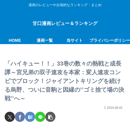
漫画のレビューや企画的なランキング・まとめ
甘口漫画レビュー＆ランキング
HOME
漫画一覧
当サイト
プライバシーポリシ
「ハイキュー！！」33巻の数々の熱戦と成長
譚～宮兄弟の双子速攻を本家：変人速攻コン
ビでブロック！ジャイアントキリングを続け
る烏野、ついに音駒と因縁の’’ゴミ捨て場の決
戦’’へ～
2024.08.02