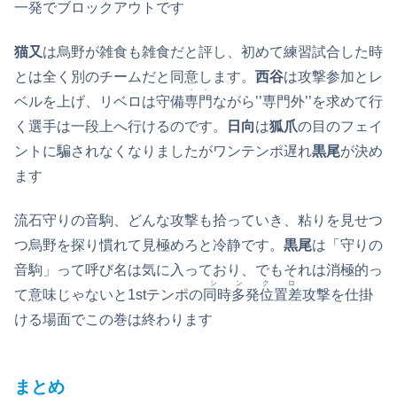
一発でブロックアウトです
猫又
は烏野が雑食も雑食だと評し、初めて練習試合した時
とは全く別のチームだと同意します。
西谷
は攻撃参加とレ
・・
ベルを上げ、リベロは守備
専門
ながら’’専門外’’を求めて行
く選手は一段上へ行けるのです。
日向
は
狐爪
の目のフェイ
ントに騙されなくなりましたがワンテンポ遅れ
黒尾
が決め
ます
流石守りの音駒、どんな攻撃も拾っていき、粘りを見せつ
つ烏野を探り慣れて見極めろと冷静です。
黒尾
は「守りの
音駒」って呼び名は気に入っており、でもそれは消極的っ
シンクロ
て意味じゃないと1stテンポの
同時多発位置差
攻撃を仕掛
ける場面でこの巻は終わります
まとめ