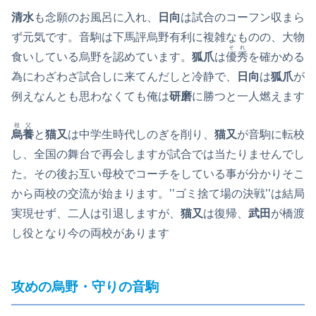
清水
も念願のお風呂に入れ、
日向
は試合のコーフン収まら
ず元気です。音駒は下馬評烏野有利に複雑なものの、大物
それ
食いしている烏野を認めています。
狐爪
は
優秀
を確かめる
為にわざわざ試合しに来てんだしと冷静で、
日向
は
狐爪
が
例えなんとも思わなくても俺は
研磨
に勝つと一人燃えます
祖父
烏養
と
猫又
は中学生時代しのぎを削り、
猫又
が音駒に転校
し、全国の舞台で再会しますが試合では当たりませんでし
た。その後お互い母校でコーチをしている事が分かりそこ
から両校の交流が始まります。’’ゴミ捨て場の決戦’’は結局
実現せず、二人は引退しますが、
猫又
は復帰、
武田
が橋渡
し役となり今の両校があります
攻めの烏野・守りの音駒