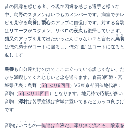
昔の因縁を感じる者、今現在因縁を感じる選手と様々な
中、烏野のスタメンはいつものメンバーです。病室でテレ
祖父
孫
ビを見守る
烏養
は
繋心
のアップに自慢げです。対する音駒
やく
は
リエーフ
がスタメン、リベロの
夜久
も復帰しています。
祖父
猫又
のアップを見て出たかったんじゃない？と言われ
烏養
日向
は俺の
弟子
がコートに居るし、俺の’’血’’はコートに在ると
返します
烏養
も自分達だけの力でここに立っている訳じゃない、だ
・・・
から満喫してくれ
じじい
と念を送ります。春高3回戦・宮
城県代表：烏野（
5年ぶり9回目
）VS東京都開催地代表：
音駒（
5年ぶり11回目
）となります。地元枠で応援が多い
音駒、
澤村
は苦手意識は宮城に置いてきたとカッコ良さげ
です
・・・・
音駒は
いつもの
ー
俺達は血液だ、滞り無く流れろ、酸素を