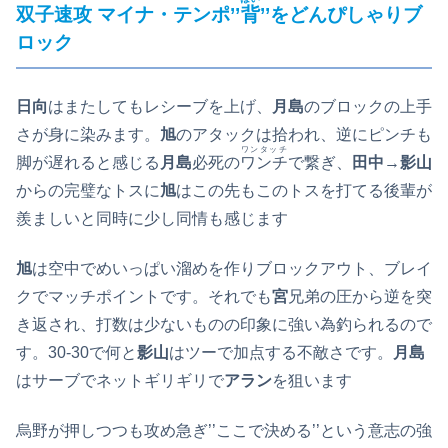
双子速攻 マイナ・テンポ’’
背
’’をどんぴしゃりブ
ロック
日向
はまたしてもレシーブを上げ、
月島
のブロックの上手
さが身に染みます。
旭
のアタックは拾われ、逆にピンチも
ワンタッチ
脚が遅れると感じる
月島
必死の
ワンチ
で繋ぎ、
田中
→
影山
からの完璧なトスに
旭
はこの先もこのトスを打てる後輩が
羨ましいと同時に少し同情も感じます
旭
は空中でめいっぱい溜めを作りブロックアウト、ブレイ
クでマッチポイントです。それでも
宮
兄弟の圧から逆を突
き返され、打数は少ないものの印象に強い為釣られるので
す。30‐30で何と
影山
はツーで加点する不敵さです。
月島
はサーブでネットギリギリで
アラン
を狙います
烏野が押しつつも攻め急ぎ’’ここで決める’’という意志の強