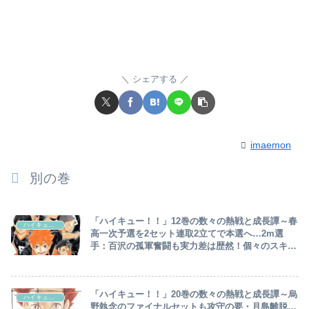
シェアする
imaemon
別の巻
「ハイキュー！！」12巻の数々の熱戦と成長譚～春
ハイキュー‼︎
高一次予選を2セット連取2立てで本選へ…2m選
手：百沢の孤軍奮闘も実力差は歴然！個々のスキル
アップ目覚ましい中、月島密かに覚醒中～
「ハイキュー！！」20巻の数々の熱戦と成長譚～烏
ハイキュー‼︎
野執念のファイナルセットも攻守の要・月島離脱…