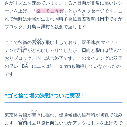
さがリズムを速めています。すると
日向
が非常に高いレシ
・
ーブを上げ、「
楽
してこうぜ
」というメッセージです。こ
シンクロ
れで烏野は余裕が生まれ
同時多発位置差
攻撃は
田中
ですが
ブロック、
月島
→
澤村
と執念で返します
おさむ
ここで後衛の
宮
治
が飛び出しており、双子速攻 マイナ・
はい
テンポ’’
背
’’がどんぴしゃりでしたが、
日向
と
影山
は読んで
おりブロック、INし試合終了です。このタイミングの双子
バックアタック
の早い
BA
に二人は唯一１mmも動揺していなかったの
です
’’ゴミ捨て場の決戦’’ついに実現！
どよめ
東京体育館が
響
きに揺れ、優勝候補の稲荷崎が初戦で沈み
あつむ
ます。
宮
侑
は去り際
日向
にいつかアンタにトスを上げるで