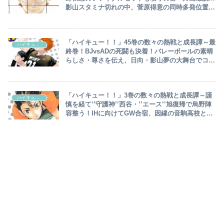
影山スタミナ切れの中、菅原得意の同時多発位置差
（シンクロ）攻撃で勝負！温存で影山復調～
「ハイキュー！！」45巻の数々の熱戦と成長譚～最
ハイキュー‼︎
終巻！BJvsADの死闘も決着！バレーボールの素晴
らしさ・尊さを伝え、日向・影山夢の大舞台でコン
ビ復活・対戦し大団円～
「ハイキュー！！」3巻の数々の熱戦と成長譚～謹
ハイキュー‼︎
慎を経て’’守護神’’西谷・’’エース’’旭復帰で烏野陣
容整う！IHに向けてGW合宿、因縁の音駒高校と練
習試合へ～