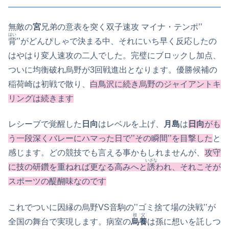
無敵の
宮
兄弟の意表を突く双子速攻 マイナ・テンポ’’
はい
背
’’がどんぴしゃで決まる中、それにいち早く反応したの
はやはり変人速攻の二人でした。完璧にブロックし加点、
ついに均衡破れ烏野が3回戦進出となります。優勝候補の
稲荷崎は初戦で散り、
白鳥沢に続き烏野のジャイアントキ
リングは続きます
レシーブで覚醒した
日向
はレベルを上げ、
月島
は
日向
がも
う一段深くバレーにハマった日で’’その瞬間’’を目撃した
と
感じます。どの競技でも言える事かもしれませんが、
攻守
いざな
に技の研鑽を重ねれば更なる高みへと
誘
われ、それこそが
スポーツの醍醐味なのです
これでついに因縁の烏野VS音駒の’’ゴミ捨て場の決戦’’が
祖父
全国の舞台で実現します。病室の
烏養
は孫に想いを託しつ