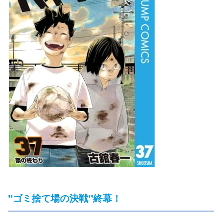
’’ゴミ捨て場の決戦’’終幕！