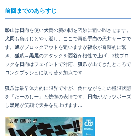
前回までのあらすじ
影山
は
日向
を使い
犬岡
の腕の間を巧妙に狙いINさせます。
犬岡
も負けじとやり返し、ここで再度
手白
の天井サーブで
す。
旭
がブロックアウトを狙いますが
福永
が奇跡的に繋
ぎ、
狐爪→黒尾
のアタックを
西谷
が根性で上げ、3枚ブロ
ックを
日向
はフェイントで対応、
狐爪
が出てきたところで
ロングプッシュに切り替え加点です
狐爪
は最早体力的に限界ですが、倒れながらこの極限状態
を「たーのしー」と恍惚の表情です。
日向
がガッツポーズ
し
黒尾
が笑顔で天井を見上げます…