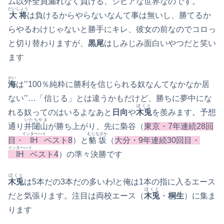
ム以外全員漏れなく負ける、シビアな世界なのです。
だいしょう
大将
は負けるからやらないなんて事は無いし、勝てるか
らやるわけじゃないと勝手にキレ、彼女の前なのでコロっ
と切り替わりますが、
黒尾
はしみじみ面白いやつだと笑い
ます
かい
海
は’’100％純粋に勝利を信じられる奴なんてなかなか居
ない’’…「信じる」とは違うかもだけど、勝ちに夢中にな
ぼくと
れる奴ってのはいるよなあと
日向
や
木兎
を羨みます。予想
いたちやま
通り
井闥山
が勝ち上がり、先に梟谷（
東京・7年連続28回
インターハイ
むじなざか
目・
IH
ベスト8
）と
貉坂
（
大分・9年連続30回目・
インターハイ
IH
ベスト4
）の準々決勝です
ぼくと
木兎
は5本だの3本だの多いわ!と俺は1本の指に入るエース
ぼくと
だと気張ります。注目は両校エース（
木兎
・
桐生
）に集ま
ります