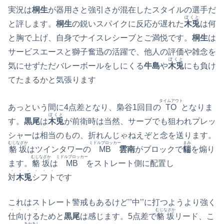
実況は
桐生
が器用さと強引さが混在したスタイルの選手だ
ぼくと
と評します。
桐生
の鋭いスパイクに反応が遅れた
木兎
は何
と胸で上げ、自身でナイスレシーブとご満悦です。
桐生
は
サービスエースと獅子奮迅の活躍で、他人の評価や雑念を
ぼくと
気にせずただバレーボールをしにくる
牛島
や
木兎
にも負け
てたまるかと気張ります
タイムアウト
あっという間に4点差となり、梟谷1回目の
TO
となりま
ぼくと
す。
黒尾
は
木兎
が前衛時は当然、サーブでも狙われプレッ
シャーは相当のもの、折れんじゃねえぞと念を送ります。
むじなざか
ミドルブロッカー
まみ
貉坂
はツインタワーの
MB
雲南
がブロックで
貒
を煽り
むじなざか
ミドルブロッカー
ます。
貉坂
は
MB
をストレート側に配置し
・・・・・・
対
木兎
シフト
です
これはストレート警戒もあるけど’’中’’に打つようより強く
・・・・
むじなざか
仕向ける
ためと
黒尾
は感じます。5点差で
貉坂
リード、こ
あかあし