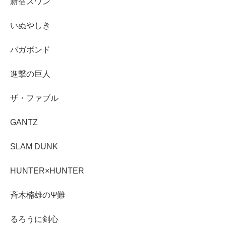
新宿スワン
いぬやしき
バガボンド
進撃の巨人
ザ・ファブル
GANTZ
SLAM DUNK
HUNTER×HUNTER
斉木楠雄のΨ難
るろうに剣心