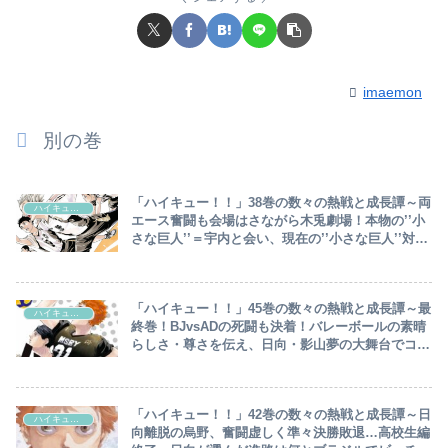
imaemon
別の巻
「ハイキュー！！」38巻の数々の熱戦と成長譚～両
ハイキュー‼︎
エース奮闘も会場はさながら木兎劇場！本物の’’小
さな巨人’’＝宇内と会い、現在の’’小さな巨人’’対決
開幕～
「ハイキュー！！」45巻の数々の熱戦と成長譚～最
ハイキュー‼︎
終巻！BJvsADの死闘も決着！バレーボールの素晴
らしさ・尊さを伝え、日向・影山夢の大舞台でコン
ビ復活・対戦し大団円～
「ハイキュー！！」42巻の数々の熱戦と成長譚～日
ハイキュー‼︎
向離脱の烏野、奮闘虚しく準々決勝敗退…高校生編