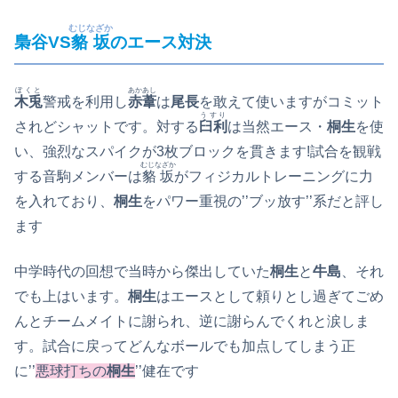
むじなざか
梟谷VS
貉坂
のエース対決
ぼくと
あかあし
木兎
警戒を利用し
赤葦
は
尾長
を敢えて使いますがコミット
うすり
されどシャットです。対する
臼利
は当然エース・
桐生
を使
い、強烈なスパイクが3枚ブロックを貫きます!試合を観戦
むじなざか
する音駒メンバーは
貉坂
がフィジカルトレーニングに力
を入れており、
桐生
をパワー重視の’’ブッ放す’’系だと評し
ます
中学時代の回想で当時から傑出していた
桐生
と
牛島
、それ
でも上はいます。
桐生
はエースとして頼りとし過ぎてごめ
んとチームメイトに謝られ、逆に謝らんでくれと涙しま
す。試合に戻ってどんなボールでも加点してしまう正
に’’
悪球打ちの
桐生
’’健在です