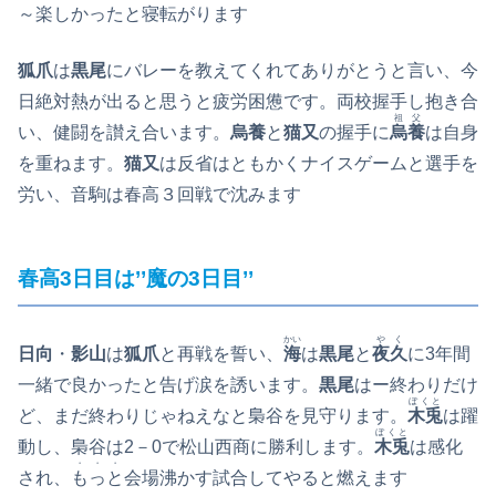
～楽しかったと寝転がります
狐爪
は
黒尾
にバレーを教えてくれてありがとうと言い、今
日絶対熱が出ると思うと疲労困憊です。両校握手し抱き合
祖父
い、健闘を讃え合います。
烏養
と
猫又
の握手に
烏養
は自身
を重ねます。
猫又
は反省はともかくナイスゲームと選手を
労い、音駒は春高３回戦で沈みます
春高3日目は’’魔の3日目’’
かい
やく
日向
・
影山
は
狐爪
と再戦を誓い、
海
は
黒尾
と
夜久
に3年間
一緒で良かったと告げ涙を誘います。
黒尾
はー終わりだけ
ぼくと
ど、まだ終わりじゃねえなと梟谷を見守ります。
木兎
は躍
ぼくと
動し、梟谷は2－0で松山西商に勝利します。
木兎
は感化
・・・
され、
もっと
会場沸かす試合してやると燃えます