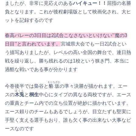
ましたが、非常に見応えのある
ハイキュー！！
屈指の名勝
負となります。これが後程劇場版として映画化され、大ヒ
ットを記録するのです
春高バレーの3日目は2試合こなさないといけない’’魔の3
日目’’と言われています。
宮城県大会でも一日2試合とい
う描写ありましたが、レベルの高い全国の舞台で、連日熱
戦を繰り返し、勝ち残れるのは1校という狭き門、本当に
過酷な戦いである事が分かります
むじなざか
今巻後半では梟谷と
貉坂
の準々決勝が描かれます。エー
ぼくと
スの
木兎
と
桐生
中心にタイプの異なる両校ですが、エース
の重責とチーム内での立ち位置が絶妙に描かれています。
エース頼りのチームもあるでしょうが、目立たずも堅実に
手堅く支える選手もおり、誰も欠く事の出来ない大事なピ
ースなのです