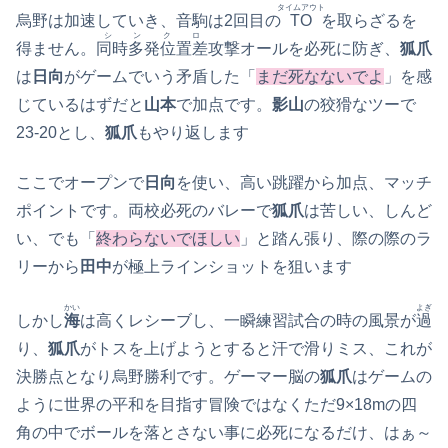
タイムアウト
烏野は加速していき、音駒は2回目の
TO
を取らざるを
シンクロ
得ません。
同時多発位置差
攻撃オールを必死に防ぎ、
狐爪
は
日向
がゲームでいう矛盾した「
まだ死なないでよ
」を感
じているはずだと
山本
で加点です。
影山
の狡猾なツーで
23‐20とし、
狐爪
もやり返します
ここでオープンで
日向
を使い、高い跳躍から加点、マッチ
ポイントです。両校必死のバレーで
狐爪
は苦しい、しんど
い、でも「
終わらないでほしい
」と踏ん張り、際の際のラ
リーから
田中
が極上ラインショットを狙います
かい
よぎ
しかし
海
は高くレシーブし、一瞬練習試合の時の風景が
過
り、
狐爪
がトスを上げようとすると汗で滑りミス、これが
決勝点となり烏野勝利です。ゲーマー脳の
狐爪
はゲームの
ように世界の平和を目指す冒険ではなくただ9×18mの四
角の中でボールを落とさない事に必死になるだけ、はぁ～