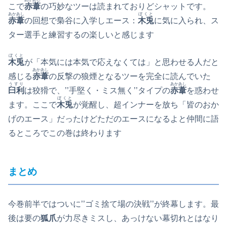
こで
赤葦
の巧妙なツーは読まれておりどシャットです。
あかあし
ぼくと
赤葦
の回想で梟谷に入学しエース：
木兎
に気に入られ、ス
ター選手と練習するの楽しいと感じます
ぼくと
木兎
が「本気には本気で応えなくては」と思わせる人だと
あかあし
感じる
赤葦
の反撃の狼煙となるツーを完全に読んでいた
うすり
あかあし
臼利
は狡猾で、’’手堅く・ミス無く’’タイプの
赤葦
を惑わせ
ぼくと
ます。ここで
木兎
が覚醒し、超インナーを放ち「皆のおか
げのエース」だったけどただのエースになるよと仲間に語
るところでこの巻は終わります
まとめ
今巻前半ではついに’’ゴミ捨て場の決戦’’が終幕します。最
後は要の
狐爪
が力尽きミスし、あっけない幕切れとはなり