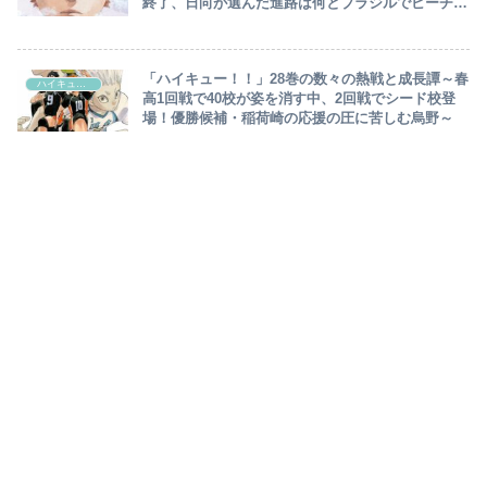
終了、日向が選んだ進路は何とブラジルでビーチバ
レー！大王様：及川と奇跡の再開～
「ハイキュー！！」28巻の数々の熱戦と成長譚～春
ハイキュー‼︎
高1回戦で40校が姿を消す中、2回戦でシード校登
場！優勝候補・稲荷崎の応援の圧に苦しむ烏野～