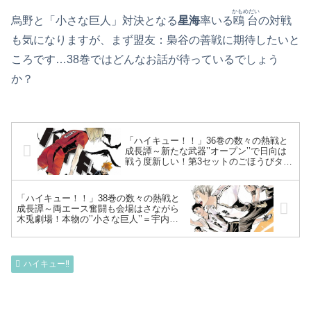
かもめだい
烏野と「小さな巨人」対決となる
星海
率いる
鴎台
の対戦
も気になりますが、まず盟友：梟谷の善戦に期待したいと
ころです…38巻ではどんなお話が待っているでしょう
か？
「ハイキュー！！」36巻の数々の熱戦と
成長譚～新たな武器’’オープン’’で日向は
戦う度新しい！第3セットのごほうびタイ
ムは総力戦…ナイフで互いの喉元を狙う
日向と狐爪、「たーのしー」と恍惚の表
情～
「ハイキュー！！」38巻の数々の熱戦と
成長譚～両エース奮闘も会場はさながら
木兎劇場！本物の’’小さな巨人’’＝宇内と
会い、現在の’’小さな巨人’’対決開幕～
ハイキュー‼︎