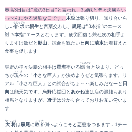
春高3日目は’’魔の3日目’’と言われ、3回戦と準々決勝をい
ぼくと
っぺんにやる過酷な日です。
木兎
は張り切り、知り合いら
むじなざか
しい
貉坂
の
桐生
と言葉交わし、
黒尾
は’’3本指’’のエース
対’’5本指’’エースとなります。疲労回復も兼ね次の相手よ
りまずは飯だと
影山
、試合を観たい
日向
に
清水
は着替えと
食事を促します
かもめだい
烏野の準々決勝の相手は
星海
率いる
鴎台
と決まり、どっ
いま
ちが
現在
の「小さな巨人」か決めようぜと気張ります。リ
アル「小さな巨人」との試合がちょ～～楽しみだなーと
日
向
は能天気です。烏野応援団と
あかね
達は店の混雑もあり
相席となりますが、
冴子
は分かり合っておりお互い労いま
す
だいしょう
コッチ
大将
は
黒尾
に
敗者
側へようこそと悪態をつきます…1チー