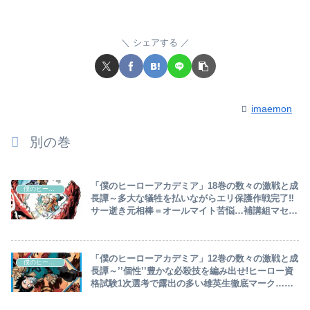
シェアする
imaemon
別の巻
「僕のヒーローアカデミア」18巻の数々の激戦と成
僕のヒーローアカデミア
長譚～多大な犠牲を払いながらエリ保護作戦完了‼
サー逝き元相棒＝オールマイト苦悩…補講組マセガ
キ対応に一苦労～
「僕のヒーローアカデミア」12巻の数々の激戦と成
僕のヒーローアカデミア
長譚～’’個性’’豊かな必殺技を編み出せ!ヒーロー資
格試験1次選考で露出の多い雄英生徹底マーク…学
年下でも経験豊富な雄英生20名全員突破の快挙～