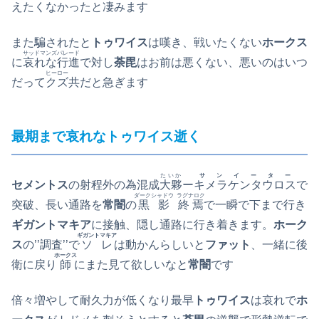
えたくなかったと凄みます
また騙されたと
トゥワイス
は嘆き、戦いたくない
ホークス
サッドマンズパレード
に
哀れな行進
で対し
荼毘
はお前は悪くない、悪いのはいつ
ヒーロー
だって
クズ
共だと急ぎます
最期まで哀れなトゥワイス逝く
たいか
サンイーター
セメントス
の射程外の為混成
大夥
ー
キメラケンタウロス
で
ダークシャドウ
ラグナロク
突破、長い通路を
常闇
の
黒影
終焉
で一瞬で下まで行き
ギガントマキア
に接触、隠し通路に行き着きます。
ホーク
ギガントマキア
ス
の’’調査’’で
ソレ
は動かんらしいと
ファット
、一緒に後
ホークス
衛に戻り
師
にまた見て欲しいなと
常闇
です
倍々増やして耐久力が低くなり最早
トゥワイス
は哀れで
ホ