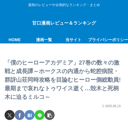
漫画のレビューや企画的なランキング・まとめ
甘口漫画レビュー＆ランキング
HOME
漫画一覧
当サイト
プライバシーポリシ
「僕のヒーローアカデミア」27巻の数々の激
戦と成長譚～ホークスの内通から蛇腔病院・
群訝山荘同時攻略を目論むヒーロー側総動員!
最期まで哀れなトゥワイス逝く…殻木と死柄
木に迫るミルコ～
2025.05.13