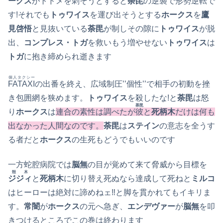
ークス
がトドメを刺そうとすると
荼毘
の逆襲で形勢逆転で
す!それでも
トゥワイス
を運び出そうとする
ホークス
を
鷹
見啓悟
と見抜いている
荼毘
が制しその隙に
トゥワイス
が脱
出、
コンプレス・トガ
を救いもう増やせない
トゥワイス
は
トガ
に抱き締められ逝きます
個人タクシー
FATAXI
の出番を終え、広域制圧’’個性’’で相手の初動を挫
き包囲網を狭めます。
トゥワイス
を殺したな!と
荼毘
は怒
荼毘
り
ホークス
は
連合の素性は調べたが
彼
と
死柄木
だけは何も
出なかった人間なのです。
荼毘
は
ステイン
の意志を全うす
る者だと
ホークス
の生死もどうでもいいのです
一方蛇腔病院では
脳無
の目が覚めて来て脅威から目標を
殻木
ジジィ
と
死柄木
に切り替え死ぬなら達成して死ねと
ミルコ
はヒーローは絶対に諦めねェ‼と脚を貫かれてもイキリま
す。
常闇
が
ホークス
の元へ急ぎ、
エンデヴァー
が
脳無
を叩
きつけるところでこの巻は終わります