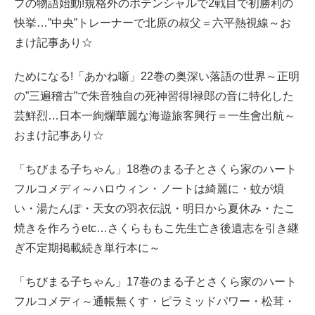
プの物語始動!規格外のポテンシャルで2戦目で初勝利の
快挙…”中央”トレーナーで北原の叔父＝六平熱視線～お
まけ記事あり☆
ためになる!「あかね噺」22巻の奥深い落語の世界～正明
の”三遍稽古”で朱音独自の死神習得!禄郎の音に特化した
芸鮮烈…日本一絢爛華麗な海遊旅客興行＝一生會出航～
おまけ記事あり☆
「ちびまる子ちゃん」18巻のまる子とさくら家のハート
フルコメディ～ハロウィン・ノートは綺麗に・蚊が煩
い・湯たんぽ・天女の羽衣伝説・明日から夏休み・たこ
焼きを作ろうetc…さくらももこ先生亡き後遺志を引き継
ぎ不定期掲載続き単行本に～
「ちびまる子ちゃん」17巻のまる子とさくら家のハート
フルコメディ～通帳無くす・ピラミッドパワー・松茸・