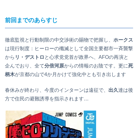
前回までのあらすじ
徹底監視と行動制限の中交渉術の賜物で把握し、
ホークス
は現行制度：ヒーローの殲滅として全国主要都市一斉襲撃
から
リ・デストロ
と心求党党首が政界へ、AFOの再演と
企んでおり、全て
分倍河原
からの情報のお陰です。更に
死
柄木
が京都の山で4か月かけて強化中とも引き出します
春休みが終わり、今度のインターンは遠征で、
出久
達は後
方で住民の避難誘導を指示されます…