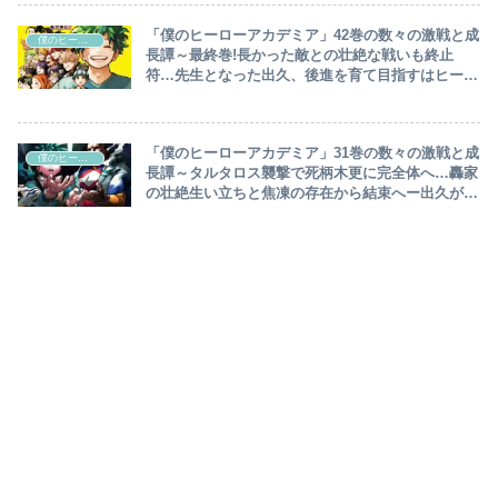
「僕のヒーローアカデミア」42巻の数々の激戦と成
僕のヒーローアカデミア
長譚～最終巻!長かった敵との壮絶な戦いも終止
符…先生となった出久、後進を育て目指すはヒーロ
ーが暇な社会!出久と麗日、2人の恋バナでトガの伏
線全回収の大団円～
「僕のヒーローアカデミア」31巻の数々の激戦と成
僕のヒーローアカデミア
長譚～タルタロス襲撃で死柄木更に完全体へ…轟家
の壮絶生い立ちと焦凍の存在から結束へー出久が最
後のOFA継承者⁉終章突入～