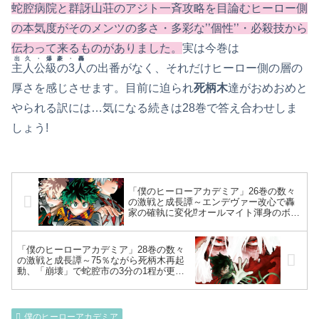
蛇腔病院と群訝山荘のアジト一斉攻略を目論むヒーロー側
の本気度がそのメンツの多さ・多彩な’’個性’’・必殺技から
伝わって来るものがありました。
実は今巻は
出久・爆豪・轟
主人公級の3人
の出番がなく、それだけヒーロー側の層の
厚さを感じさせます。目前に迫られ
死柄木
達がおめおめと
やられる訳には…気になる続きは28巻で答え合わせしま
しょう!
「僕のヒーローアカデミア」26巻の数々
の激戦と成長譚～エンデヴァー改心で轟
家の確執に変化⁉オールマイト渾身のボケ
炸裂!ホークスの潜入捜査から超常解放戦
線の全貌明らかに～
「僕のヒーローアカデミア」28巻の数々
の激戦と成長譚～75％ながら死柄木再起
動、「崩壊」で蛇腔市の3分の1程が更地
と化し混沌…死柄木はAFOの’’個性’’を移
植され、出久のOFAまで狙う!ピンチの相
澤を救う出久・爆豪反撃の狼煙～
僕のヒーローアカデミア