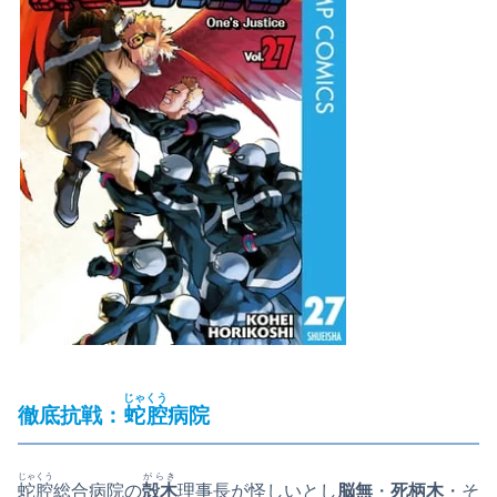
じゃくう
徹底抗戦：
蛇腔
病院
じゃくう
がらき
蛇腔
総合病院の
殻木
理事長が怪しいとし
脳無
・
死柄木
・そ