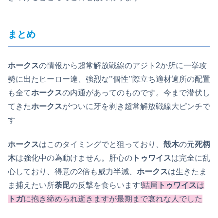
まとめ
ホークス
の情報から超常解放戦線のアジト2か所に一挙攻
勢に出たヒーロー達、強烈な’’個性’’際立ち適材適所の配置
も全て
ホークス
の内通があってのものです。今まで潜伏し
てきた
ホークス
がついに牙を剥き超常解放戦線大ピンチで
す
ホークス
はこのタイミングでと狙っており、
殻木
の元
死柄
木
は強化中の為動けません。肝心の
トゥワイス
は完全に乱
心しており、得意の2倍も威力半減、
ホークス
は生きたま
ま捕えたい所
荼毘
の反撃を食らいます!
結局
トゥワイス
は
トガ
に抱き締められ逝きますが最期まで哀れな人でした