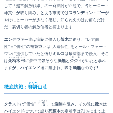
して「超常解放戦線」の一斉掃討が命題で、各ヒーロー・
雄英生が取り囲み、とある市街では
スランディン・ゴー
が
やけにヒーローが少なく感じ、知らねえのはお前らだけ
だ、裏切り者の解放信者と捕まります
エンデヴァー
達は病院に侵入し
殻木
に迫り、’’レア個
性’’＝’’個性’’の複製或いは’’人造個性’’をオール・フォー・
ワンに提供していたと悟り
ミルコ
は最深部まで侵入、そこ
マスターピース
殻木
は
死柄木 弔
に夢中で強そうな
脳無
と
ジジィ
がいたと暴れ
ますが、
ハイエンド
達に阻まれ、喋る
脳無
なのです!
ぐんが
徹底抗戦：
群訝
山荘
シールド
クラスト
は’’個性’’「
盾
」で
脳無
を阻み、その隙に
殻木
は
ハイエンド
について語り
死柄木
の定着率は71％にまで上