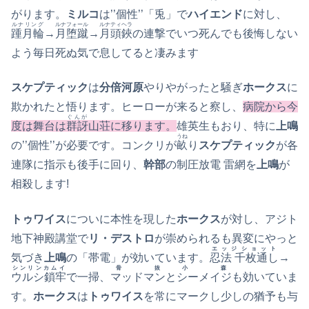
がります。
ミルコ
は’’個性’’「兎」で
ハイエンド
に対し、
ルナリング
ルナフォール
ルナティヘラ
踵月輪
→
月堕蹴
→
月頭鋏
の連撃でいつ死んでも後悔しない
よう毎日死ぬ気で息してると凄みます
スケプティック
は
分倍河原
やりやがったと騒ぎ
ホークス
に
欺かれたと悟ります。ヒーローが来ると察し、
病院から今
ぐんが
度は舞台は
群訝
山荘に移ります。
雄英生もおり、特に
上鳴
うね
の’’個性’’が必要です。コンクリが
畝
り
スケプティック
が各
連隊に指示も後手に回り、
幹部
の制圧放電 雷網を
上鳴
が
相殺します!
トゥワイス
についに本性を現した
ホークス
が対し、アジト
地下神殿講堂で
リ・デストロ
が崇められるも異変にやっと
エッジショット
気づき
上鳴
の「帯電」が効いています。
忍法 千枚通し
→
シンリンカムイ
骨抜
小森
ウルシ鎖牢
で一掃、
マッドマン
と
シーメイジ
も効いていま
す。
ホークス
は
トゥワイス
を常にマークし少しの猶予も与