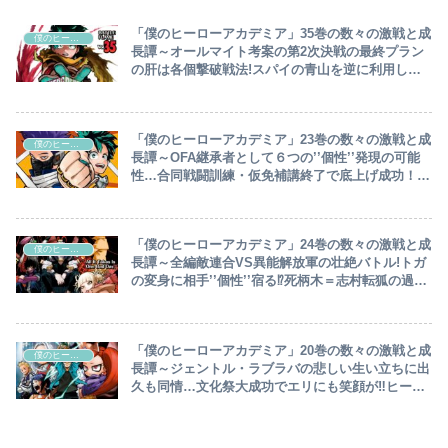
「僕のヒーローアカデミア」35巻の数々の激戦と成
僕のヒーローアカデミア
長譚～オールマイト考案の第2次決戦の最終プラン
の肝は各個撃破戦法!スパイの青山を逆に利用し敵
連合をワープ分断…トガに捕まった出久、振り解い
て死柄木の元へ急ぐ～
「僕のヒーローアカデミア」23巻の数々の激戦と成
僕のヒーローアカデミア
長譚～OFA継承者として６つの’’個性’’発現の可能
性…合同戦闘訓練・仮免補講終了で底上げ成功！敵
連合にギガントマキアをぶつける氏子、死柄木は異
能解放軍との共倒れを画策～
「僕のヒーローアカデミア」24巻の数々の激戦と成
僕のヒーローアカデミア
長譚～全編敵連合VS異能解放軍の壮絶バトル!トガ
の変身に相手’’個性’’宿る⁉死柄木＝志村転狐の過去
回想で生い立ち判明～
「僕のヒーローアカデミア」20巻の数々の激戦と成
僕のヒーローアカデミア
長譚～ジェントル・ラブラバの悲しい生い立ちに出
久も同情…文化祭大成功でエリにも笑顔が‼ヒーロ
ービルボードチャートJPで番付発表も新No.1＝エ
ンデヴァーの船出多難～