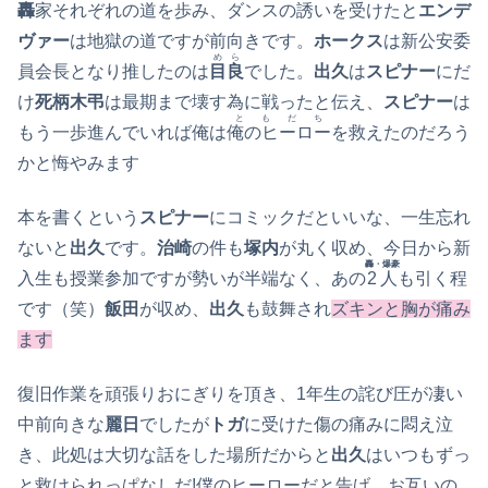
轟
家それぞれの道を歩み、ダンスの誘いを受けたと
エンデ
ヴァー
は地獄の道ですが前向きです。
ホークス
は新公安委
めら
員会長となり推したのは
目良
でした。
出久
は
スピナー
にだ
け
死柄木弔
は最期まで壊す為に戦ったと伝え、
スピナー
は
ともだち
もう一歩進んでいれば俺は
俺のヒーロー
を救えたのだろう
かと悔やみます
本を書くという
スピナー
にコミックだといいな、一生忘れ
ないと
出久
です。
治崎
の件も
塚内
が丸く収め、今日から新
轟・爆豪
入生も授業参加ですが勢いが半端なく、あの
2人
も引く程
です（笑）
飯田
が収め、
出久
も鼓舞され
ズキンと胸が痛み
ます
復旧作業を頑張りおにぎりを頂き、1年生の詫び圧が凄い
中前向きな
麗日
でしたが
トガ
に受けた傷の痛みに悶え泣
き、此処は大切な話をした場所だからと
出久
はいつもずっ
と救けられっぱなしだ!僕のヒーローだと告げ、お互いの