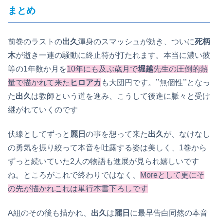
まとめ
前巻のラストの
出久
渾身のスマッシュが効き、ついに
死柄
木
が逝き一連の騒動に終止符が打たれます。本当に濃い彼
等の1年数か月を
10年にも及ぶ歳月で
堀越
先生の圧倒的熱
量で描かれて来た
ヒロア
カ
も大団円です。’’無個性’’となっ
た
出久
は教師という道を進み、こうして後進に脈々と受け
継がれていくのです
伏線としてずっと
麗日
の事を想って来た
出久
が、なけなし
の勇気を振り絞って本音を吐露する姿は美しく、1巻から
ずっと続いていた2人の物語も進展が見られ嬉しいです
ね。ところがこれで終わりではなく、
Moreとして更にそ
の先が描かれこれは単行本書下ろしです
A組のその後も描かれ、
出久
は
麗日
に最早告白同然の本音