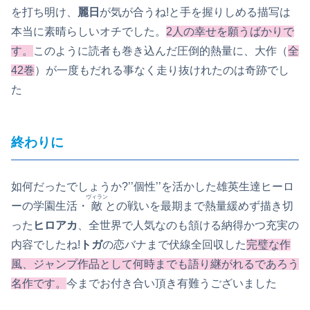
を打ち明け、
麗日
が気が合うね!と手を握りしめる描写は
本当に素晴らしいオチでした。
2人の幸せを願うばかりで
す。
このように読者も巻き込んだ圧倒的熱量に、大作（
全
42巻
）が一度もだれる事なく走り抜けれたのは奇跡でし
た
終わりに
如何だったでしょうか?’’個性’’を活かした雄英生達ヒーロ
ヴィラン
ーの学園生活・
敵
との戦いを最期まで熱量緩めず描き切
った
ヒロアカ
、全世界で人気なのも頷ける納得かつ充実の
内容でしたね!
トガ
の恋バナまで伏線全回収した
完璧な作
風、ジャンプ作品として何時までも語り継がれるであろう
名作です。
今までお付き合い頂き有難うございました