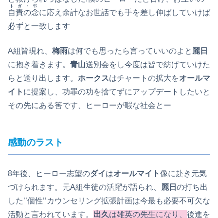
トガ・弔
自責の念
に応え余計なお世話でも手を差し伸ばしていけば
・・
必ず
と一致します
A組皆現れ、
梅雨
は何でも思ったら言っていいのよと
麗日
に抱き着きます。
青山
送別会をし今度は皆で紡げていけた
らと送り出します。
ホークス
はチャートの拡大を
オールマ
イト
に提案し、功罪の功を捨てずにアップデートしたいと
・・
その先に
ある
筈です、ヒーローが暇な社会とー
感動のラスト
8年後、ヒーロー志望の
ダイ
は
オールマイト
像に赴き元気
づけられます。元A組生徒の活躍が語られ、
麗日
の打ち出
した’’個性’’カウンセリング拡張計画は今最も必要不可欠な
活動と言われています。
出久
は雄英の先生になり、
後進を