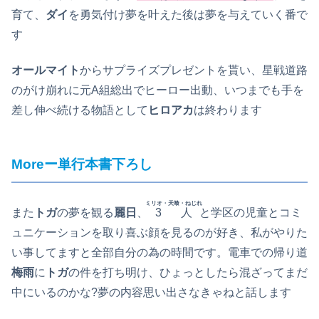
育て、
ダイ
を勇気付け夢を叶えた後は夢を与えていく番で
す
オールマイト
からサプライズプレゼントを貰い、星戦道路
のがけ崩れに元A組総出でヒーロー出動、いつまでも手を
差し伸べ続ける物語として
ヒロアカ
は終わります
More
ー単行本書下ろし
ミリオ・天喰・ねじれ
また
トガ
の夢を観る
麗日
、
3人
と学区の児童とコミ
ュニケーションを取り喜ぶ顔を見るのが好き、私がやりた
い事してますと全部自分の為の時間です。電車での帰り道
梅雨
に
トガ
の件を打ち明け、ひょっとしたら混ざってまだ
中にいるのかな?夢の内容思い出さなきゃねと話します