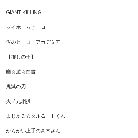
GIANT KILLING
マイホームヒーロー
僕のヒーローアカデミア
【推しの子】
幽☆遊☆白書
鬼滅の刃
火ノ丸相撲
まじかる☆タルるートくん
からかい上手の高木さん