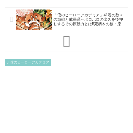
「僕のヒーローアカデミア」41巻の数々
の激戦と成長譚～ボロボロの出久を後押
しするその原動力とは⁉死柄木の核・原点
で見えたもの…雄英生総出で出久を応援
～
僕のヒーローアカデミア