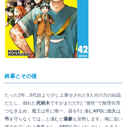
終幕とその後
・・・
たった2年…8代目より少し上乗せされた
9人分
の力の結晶
だとし、崩れた
死柄木
ですがまだだ‼と‘’個性’’で無理矢理
つなぎ止め、魔王は常に唯一、器を‼と凄む
AFO
に
出久
は
弔
を守らなくては…と凄むと
爆豪
も加勢します。俺に追い
越されてンなよ
出久
とし、
AFO
を許しはしない、おまえ