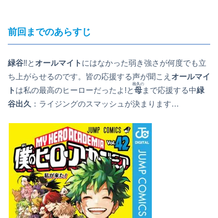
前回までのあらすじ
緑谷
‼と
オールマイト
にはなかった弱き強さが何度でも立
ち上がらせるのです。皆の応援する声が聞こえ
オールマイ
出久
の
ト
は私の最高のヒーローだったよ!と
母
まで応援する中
緑
谷出久
：ライジングのスマッシュが決まります…