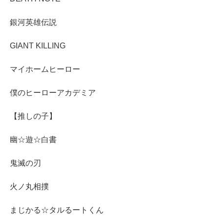
銀河英雄伝説
GIANT KILLING
マイホームヒーロー
僕のヒーローアカデミア
【推しの子】
幽☆遊☆白書
鬼滅の刃
火ノ丸相撲
まじかる☆タルるートくん