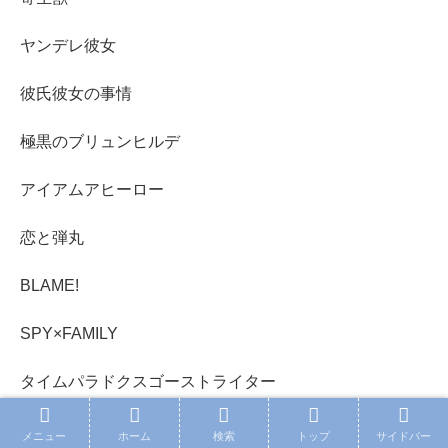
ヤンデレ彼女
彼氏彼女の事情
極黒のブリュンヒルデ
アイアムアヒーロー
恋と弾丸
BLAME!
SPY×FAMILY
タイムパラドクスゴーストライター
雨の日も神様と相撲を
メニュー
ホーム
検索
トップ
サイドバー