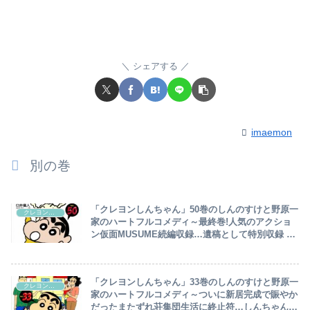
シェアする
imaemon
別の巻
「クレヨンしんちゃん」50巻のしんのすけと野原一
クレヨンしんちゃん
家のハートフルコメディ～最終巻!人気のアクショ
ン仮面MUSUME続編収録…遺稿として特別収録 幻
の未発表作品 オラ、みんなのために頑張るゾ!編ア
リ～
「クレヨンしんちゃん」33巻のしんのすけと野原一
クレヨンしんちゃん
家のハートフルコメディ～ついに新居完成で賑やか
だったまたずれ荘集団生活に終止符…しんちゃんズ