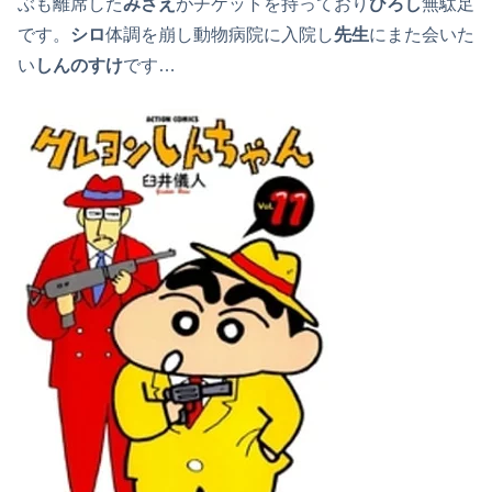
ぶも離席した
みさえ
がチケットを持っており
ひろし
無駄足
です。
シロ
体調を崩し動物病院に入院し
先生
にまた会いた
い
しんのすけ
です…