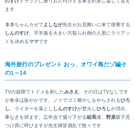
のすけ
トラックに乗りお片付けする事を約束し返して貰え
ます
ネネ
ちゃんカゼで
よしなが
先生がお見舞いに来て便乗する
しんのすけ
、芋羊羹を大きい方取られ例の人形にラリアッ
トを決める
ママ
です
・・・
海外旅行のプレゼント おっ、
オワイ
島だゾ編そ
の1～14
TVの故障でトドメを刺した
みさえ
、その日はTVなしです
が食卓は賑やかです。ノリでゴミ燃やしをやらされる
ひろ
し
、ライターを落とし
しんのすけ
が焚火し
ひろし
が消火、
事なきを得ます。忘年会で盛り下がる
組長
達、
野原
親子見
つけ席に呼びますが先生陣皆酒乱で散々です