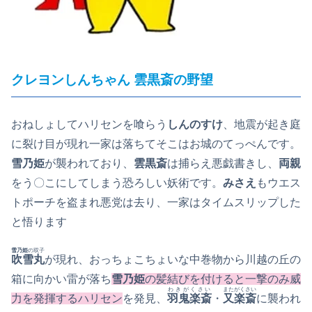
クレヨンしんちゃん 雲黒斎の野望
おねしょしてハリセンを喰らう
しんのすけ
、地震が起き庭
に裂け目が現れ一家は落ちてそこはお城のてっぺんです。
雪乃姫
が襲われており、
雲黒斎
は捕らえ悪戯書きし、
両親
をう〇こにしてしまう恐ろしい妖術です。
みさえ
もウエス
トポーチを盗まれ悪党は去り、一家はタイムスリップした
と悟ります
雪乃姫
の双子
吹雪丸
が現れ、おっちょこちょいな中巻物から川越の丘の
箱に向かい雷が落ち
雪乃姫
の髪結びを付けると一撃のみ威
わきがくさい
またがくさい
力を発揮するハリセン
を発見、
羽鬼楽斎
・
又楽斎
に襲われ