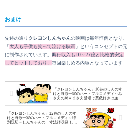
おまけ
先述の通り
クレヨンしんちゃん
の映画は毎年恒例となり、
「
大人も子供も笑って泣ける映画
」というコンセプトの元
に制作されています。
興行収入も10～27億と比較的安定
してヒットしており、
毎回楽しめる内容となっています
「クレヨンしんちゃん」10巻のしんのす
けと野原一家のハートフルコメディ～み
さえの姉＝まさえ登場で悪戯好きは血筋
か⁉おケイ無事出産、お胸勝負はみさえ完
敗…北海道で果てしない道がローン地獄
に見え散々～
「クレヨンしんちゃん」12巻のしんのす
けと野原一家のハートフルコメディ～特
別読切＝しんちゃんの一寸法師収録!しん
ちゃんの大冒険編で新境地も⁉銀ノ介家出
で野原一家大騒ぎ～