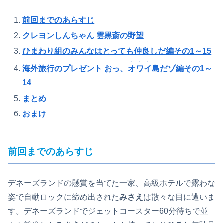
前回までのあらすじ
クレヨンしんちゃん 雲黒斎の野望
ひまわり組のみんなはとっても仲良しだ編その1～15
・・・
海外旅行のプレゼント おっ、
オワイ
島だゾ編その1～
14
まとめ
おまけ
前回までのあらすじ
デネーズランドの懸賞を当てた一家、高級ホテルで露わな
姿で自動ロックに締め出された
みさえ
は散々な目に遭いま
す。デネーズランドでジェットコースター60分待ちで並