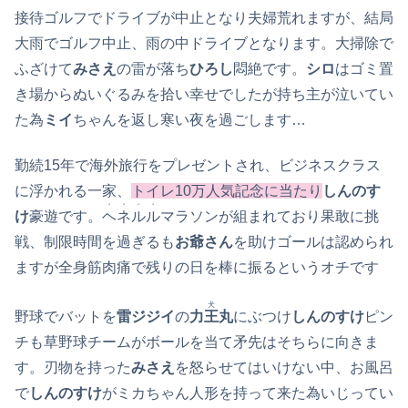
接待ゴルフでドライブが中止となり夫婦荒れますが、結局
大雨でゴルフ中止、雨の中ドライブとなります。大掃除で
ふざけて
みさえ
の雷が落ち
ひろし
悶絶です。
シロ
はゴミ置
き場からぬいぐるみを拾い幸せでしたが持ち主が泣いてい
た為
ミイ
ちゃんを返し寒い夜を過ごします…
勤続15年で海外旅行をプレゼントされ、ビジネスクラス
に浮かれる一家、
トイレ10万人気記念に当たり
しんのす
・・・・
け
豪遊です。
ヘネルル
マラソンが組まれており果敢に挑
戦、制限時間を過ぎるも
お爺さん
を助けゴールは認められ
ますが全身筋肉痛で残りの日を棒に振るというオチです
犬
野球でバットを
雷ジジイ
の
力王丸
にぶつけ
しんのすけ
ピン
チも草野球チームがボールを当て矛先はそちらに向きま
す。刃物を持った
みさえ
を怒らせてはいけない中、お風呂
で
しんのすけ
がミカちゃん人形を持って来た為いじってい