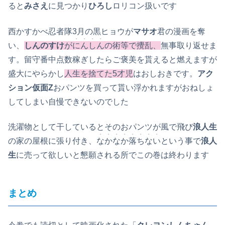
ると
みさえ
に見つかり
ひろし
ロリコン扱いです
西かすかべ忍者隊3月の黒ヒョウが
マサオ
君の漫画を奪
・・・・
い、
しんのすけ
が
にんしん
の術等で攪乱、
無事取り返せま
す。留守番中点数稼ぎしたらご褒美を貰えると燃えますが
盛大にやらかし
人生を捨てた5才児
はおしおきです。
アク
ション仮面Z
おパンツを買って貰い浮かれますがおねしょ
してしまい自慢できないのでした
洗濯物として干しているとそのおパンツが風で飛び
浪人生
・・・・・・・・
の家の屋根に張り付き、
なかなか落ちない
という事で
浪人
生
に売って欲しいと懇願される所でこの巻は終わります
まとめ