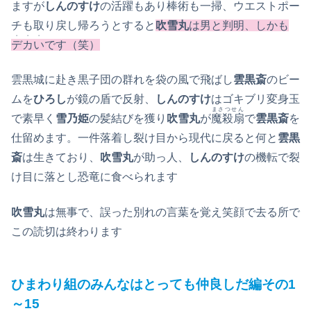
ますが
しんのすけ
の活躍もあり棒術も一掃、ウエストポー
チも取り戻し帰ろうとすると
吹雪丸
は男と判明、しかも
・・・
デカい
です（笑
）
雲黒城に赴き黒子団の群れを袋の風で飛ばし
雲黒斎
のビー
ムを
ひろし
が鏡の盾で反射、
しんのすけ
はゴキブリ変身玉
まさつせん
で素早く
雪乃姫
の髪結びを獲り
吹雪丸
が
魔殺扇
で
雲黒斎
を
仕留めます。一件落着し裂け目から現代に戻ると何と
雲黒
斎
は生きており、
吹雪丸
が助っ人、
しんのすけ
の機転で裂
け目に落とし恐竜に食べられます
吹雪丸
は無事で、誤った別れの言葉を覚え笑顔で去る所で
この読切は終わります
ひまわり組のみんなはとっても仲良しだ編その1
～15