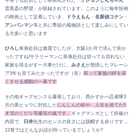
今巻でも読切として映画化された「
クレヨンしんちゃん
雲黒斎の野望」が収録されています。このように毎年恒例
の映画として定着していき、
ドラえもん
・
名探偵コナン
・
アンパンマン
等と共に季節の風物詩として楽しみにしてい
る方多いと思います
ひろし
単身赴任は激震でしたが、大阪1か月で済んで良か
ったですね!サラリーマンに単身赴任は切っても切れない
家族を揺るがす一大事だけに、
みさえ
が危惧したマレーシ
ア3年も見てみたかったですが（笑）
却って家族の絆を深
くさせる感動の一幕です
その他ギャグセンスも爆発しており、西かすかべ忍者隊3
・・・・
月の黒ヒョウに対抗した
にんしん
の術や、人生を捨てた5
才児のくだり等爆笑の嵐です。
ギャグマンガとして鉄板の
内容で、
臼井
先生のセンスの良さには脱帽する余りです…
12巻ではどんなお話が待っているでしょうか?