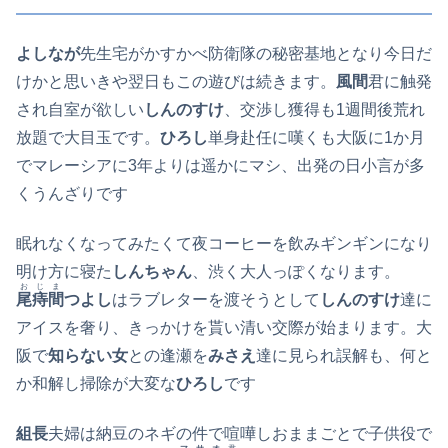
よしなが
先生宅がかすかべ防衛隊の秘密基地となり今日だ
けかと思いきや翌日もこの遊びは続きます。
風間
君に触発
され自室が欲しい
しんのすけ
、交渉し獲得も1週間後荒れ
放題で大目玉です。
ひろし
単身赴任に嘆くも大阪に1か月
でマレーシアに3年よりは遥かにマシ、出発の日小言が多
くうんざりです
眠れなくなってみたくて夜コーヒーを飲みギンギンになり
明け方に寝た
しんちゃん
、渋く大人っぽくなります。
おじま
尾痔間
つよし
はラブレターを渡そうとして
しんのすけ
達に
アイスを奢り、きっかけを貰い清い交際が始まります。大
阪で
知らない女
との逢瀬を
みさえ
達に見られ誤解も、何と
か和解し掃除が大変な
ひろし
です
組長
夫婦は納豆のネギの件で喧嘩しおままごとで子供役で