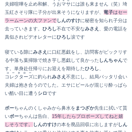
マサオ
君
夫婦喧嘩を止め和解、
うおマサ
には誰も来ません（笑）埼
玉紅さそり隊に子分が出来そうになりますが、
竜子
はセー
ラームーンの大ファンで
しんのすけ
に秘密を知られ子分は
去っていきます。
ひろし
不在で不安な
みさえ
、愛の電話を
真似されビデオレターに
ひろし
涙です
寝ている隙に
みさえ
に口紅悪戯をし、訪問客がビックリす
る中落ち葉掃除で焼き芋し悪戯して良かった
しんちゃん
で
す。単身赴任帰りにお迎えを期待した
ひろし
、
コータロー
コレクターズ
に釣られ
みさえ
不意にし、結局バッタリ会い
夫婦は抱き合うのでした。エサにビールが混じり酔っぱら
い酷い目に遭う
シロ
です
ボー
ちゃんのくしゃみから鼻水を
まつざか
先生に拭いて貰
い
ボー
ちゃんは告白、
15年したらプロポーズしてねと嬉
しそうです。
しんのすけ
の本を廃品回収に出しますが
しん