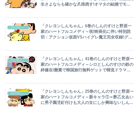
生さよならも確かな爪痕残す!オマタの結婚でモロ
ダシ共和国でひと騒動…クーデターどうなる⁉～
「クレヨンしんちゃん」6巻のしんのすけと野原一
クレヨンしんちゃん
家のハートフルコメディ～祝!映画化に伴い特別読
切：アクション仮面VSハイグレ魔王完全収録!グア
ム旅行に超高級レストランと懸賞くじ運が良い一家
～
「クレヨンしんちゃん」41巻のしんのすけと野原一
クレヨンしんちゃん
家のハートフルコメディ～シロとしんのすけの鉄の
絆健在!懸賞で韓国旅行無料ゲットで韓流ドラマ聖
地巡礼…外伝でアクション仮面ムスメ登場～
「クレヨンしんちゃん」25巻のしんのすけと野原一
クレヨンしんちゃん
家のハートフルコメディ～新キャラ①＝酢乙女あい
に男子園児釘付けも大人の女にしか興味ないしんち
ゃん素っ気なく…新キャラ②セクシー隣人＝門呂に
ひろしタジタジ～