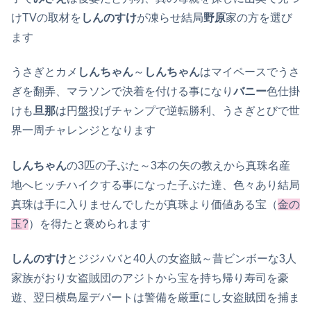
けTVの取材を
しんのすけ
が凍らせ結局
野原
家の方を選び
ます
うさぎとカメ
しんちゃん
～
しんちゃん
はマイペースでうさ
ぎを翻弄、マラソンで決着を付ける事になり
バニー
色仕掛
けも
旦那
は円盤投げチャンプで逆転勝利、うさぎとびで世
界一周チャレンジとなります
しんちゃん
の3匹の子ぶた～3本の矢の教えから真珠名産
地へヒッチハイクする事になった子ぶた達、色々あり結局
真珠は手に入りませんでしたが真珠より価値ある宝（
金の
玉?
）を得たと褒められます
しんのすけ
とジジババと40人の女盗賊～昔ビンボーな3人
家族がおり女盗賊団のアジトから宝を持ち帰り寿司を豪
遊、翌日横島屋デパートは警備を厳重にし女盗賊団を捕ま