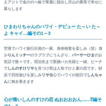
えアジトで金ののべ板で華麗に脱出し沢山の褒美で幸せに
暮らします
ひまわりちゃんのハワイ・デビュー た～い た～
よ キャイ…編その1～3
空港でハワイ旅行出発の一家、身体検査を楽しみ（笑）
ヨ
シりんミッチー
のラブラブにうんざり、
パーサーひま
のお
世話で散々です。宿泊先まで新婚バカ夫婦と一緒、ビーチ
で
しんのすけリサ
を見つけ実は人魚でひと夏の恋です。砂
浜で貝殻遊びを楽しみ
リサ
傷心でハワイの朝日で
しんちゃ
ん
に抱き着きます
心が痛いしんのすけの恋 ぬおおおおん……⁉編そ