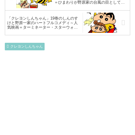
＝ひまわりが野原家の台風の目としてし
んのすけが霞んで見える程の大活躍⁉今巻
もおとぎの世界・「ぶりぶりざえもんの
冒険」収録で彩る～
「クレヨンしんちゃん」19巻のしんのす
けと野原一家のハートフルコメディ～人
気映画＝ターミネーター・スターウォー
ズオマージュで彩る!漫画家よしいうすと
の〆切に追われる韓国旅行の顛末とは⁉～
クレヨンしんちゃん