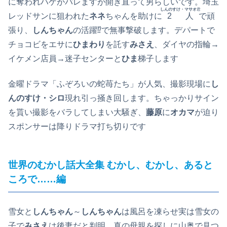
に奪われハゲがバレますが開き直って男らしいです。埼玉
しんのすけ・マサオ
君
レッドサンに狙われた
ネネ
ちゃんを助けに
2人
で頑
張り、
しんちゃん
の活躍⁉で無事撃破します。デパートで
チョコビをエサに
ひまわり
を託す
みさえ
、ダイヤの指輪→
イケメン店員→迷子センターと
ひま
梯子します
金曜ドラマ「ふぞろいの蛇苺たち」が人気、撮影現場に
し
んのすけ・シロ
現れ引っ掻き回します。ちゃっかりサイン
を貰い撮影をバラしてしまい大騒ぎ、
藤原
に
オカマ
が迫り
スポンサーは降りドラマ打ち切りです
世界のむかし話大全集 むかし、むかし、あると
ころで……編
雪女と
しんちゃん
～
しんちゃん
は風呂を凍らせ実は雪女の
子で
みさえ
は後妻だと判明、真の母親を探しに山奥で見つ