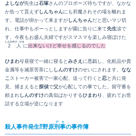
よしなが
先生は
石塚
さんのプロポーズ待ちですが、なかな
か告って貰えず
しんちゃん
にも邪魔されその場を離れま
す。電話が掛かって来ますが
しんちゃん
だと思いマジ切
れ、仕事中もボーっとしますが園に告りに来て
先生
涙で
す。今夜もお盛ん夫婦ですがスマスマを楽しみ寝ぼけた
しんのすけ・ひま
・・・・
2人
に
出来ない
けど幸せを感じるのでした
ひまわり
昼寝で一緒に寝ると
みさえ
に悪戯し、化粧品や貴
金属等を滅茶苦茶にし
しんのすけ
のせいにされます。
なな
こ
ストーカー被害で一家心配、送って行くと
忍
と共に発
見、捕まえると
探偵
で
父
が心配しての事でした。留守番を
頼まれ
しんのすけ
の真似ばかりする
ひまわり
、疲れてお世
話する立場が逆になります
デカ
殺人事件発生⁉野原
刑事
の事件簿