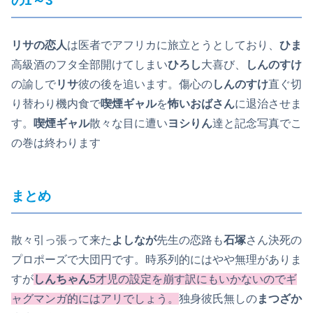
の1～3
リサの恋人
は医者でアフリカに旅立とうとしており、
ひま
高級酒のフタ全部開けてしまい
ひろし
大喜び、
しんのすけ
の諭しで
リサ
彼の後を追います。傷心の
しんのすけ
直ぐ切
り替わり機内食で
喫煙ギャル
を
怖いおばさん
に退治させま
す。
喫煙ギャル
散々な目に遭い
ヨシりん
達と記念写真でこ
の巻は終わります
まとめ
散々引っ張って来た
よしなが
先生の恋路も
石塚
さん決死の
プロポーズで大団円です。時系列的にはやや無理がありま
すが
しんちゃん
5才児の設定を崩す訳にもいかないのでギ
ャグマンガ的にはアリでしょう。
独身彼氏無しの
まつざか