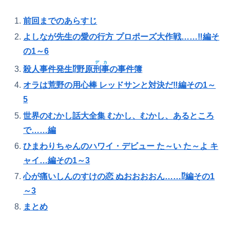
前回までのあらすじ
よしなが先生の愛の行方 プロポーズ大作戦……‼編そ
の1～6
デカ
殺人事件発生⁉野原
刑事
の事件簿
オラは荒野の用心棒 レッドサンと対決だ‼編その1～
5
世界のむかし話大全集 むかし、むかし、あるところ
で……編
ひまわりちゃんのハワイ・デビュー た～い た～よ キ
ャイ…編その1～3
心が痛いしんのすけの恋 ぬおおおおん……⁉編その1
～3
まとめ