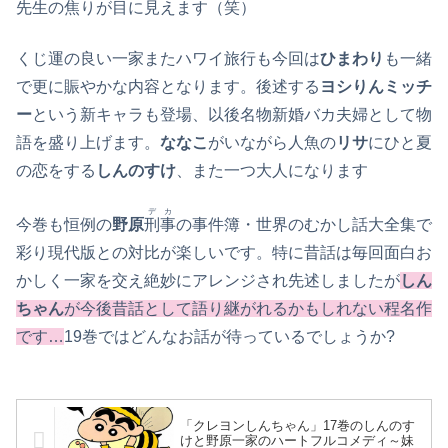
先生の焦りが目に見えます（笑）
くじ運の良い一家またハワイ旅行も今回は
ひまわり
も一緒
で更に賑やかな内容となります。後述する
ヨシりんミッチ
ー
という新キャラも登場、以後名物新婚バカ夫婦として物
語を盛り上げます。
ななこ
がいながら人魚の
リサ
にひと夏
の恋をする
しんのすけ
、また一つ大人になります
デカ
今巻も恒例の
野原
刑事
の事件簿・世界のむかし話大全集で
彩り現代版との対比が楽しいです。特に昔話は毎回面白お
かしく一家を交え絶妙にアレンジされ先述しましたが
しん
ちゃん
が今後昔話として語り継がれるかもしれない程名作
です…
19巻ではどんなお話が待っているでしょうか?
「クレヨンしんちゃん」17巻のしんのす
けと野原一家のハートフルコメディ～妹