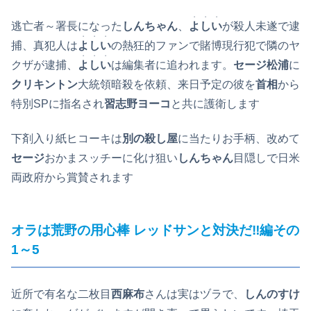
・・・
逃亡者～署長になった
しんちゃん
、
よしい
が殺人未遂で逮
・・・
捕、真犯人は
よしい
の熱狂的ファンで賭博現行犯で隣のヤ
・・・
クザが逮捕、
よしい
は編集者に追われます。
セージ松浦
に
クリキントン
大統領暗殺を依頼、来日予定の彼を
首相
から
特別SPに指名され
習志野ヨーコ
と共に護衛します
下剤入り紙ヒコーキは
別の殺し屋
に当たりお手柄、改めて
セージ
おかまスッチーに化け狙い
しんちゃん
目隠しで日米
両政府から賞賛されます
オラは荒野の用心棒 レッドサンと対決だ‼編その
1～5
近所で有名な二枚目
西麻布
さんは実はヅラで、
しんのすけ