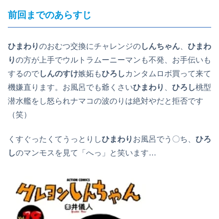
前回までのあらすじ
ひまわり
のおむつ交換にチャレンジの
しんちゃん
、
ひまわ
り
の方が上手でウルトラムーニーマンも不発、お手伝いも
するので
しんのすけ
嫉妬も
ひろし
カンタムロボ買って来て
機嫌直ります。お風呂でも爺くさい
ひまわり
、
ひろし
桃型
潜水艦をし怒られナマコの波のりは絶対やだと拒否です
（笑）
くすぐったくてうっとりし
ひまわり
お風呂でう〇ち、
ひろ
し
のマンモスを見て「へっ」と笑います…