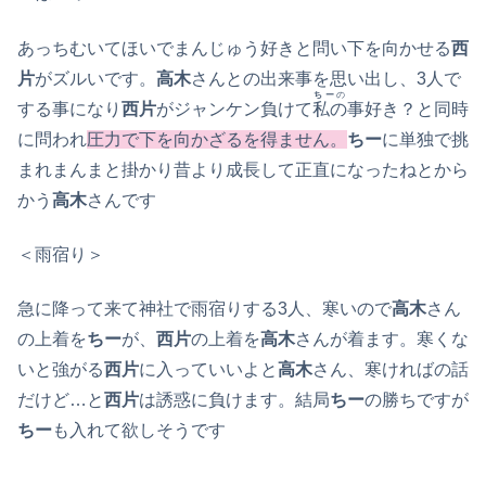
あっちむいてほいでまんじゅう好きと問い下を向かせる
西
片
がズルいです。
高木
さんとの出来事を思い出し、3人で
ちー
の
する事になり
西片
がジャンケン負けて
私の
事好き？と同時
に問われ
圧力で下を向かざるを得ません。
ちー
に単独で挑
まれまんまと掛かり昔より成長して正直になったねとから
かう
高木
さんです
＜雨宿り＞
急に降って来て神社で雨宿りする3人、寒いので
高木
さん
の上着を
ちー
が、
西片
の上着を
高木
さんが着ます。寒くな
いと強がる
西片
に入っていいよと
高木
さん、寒ければの話
だけど…と
西片
は誘惑に負けます。結局
ちー
の勝ちですが
ちー
も入れて欲しそうです