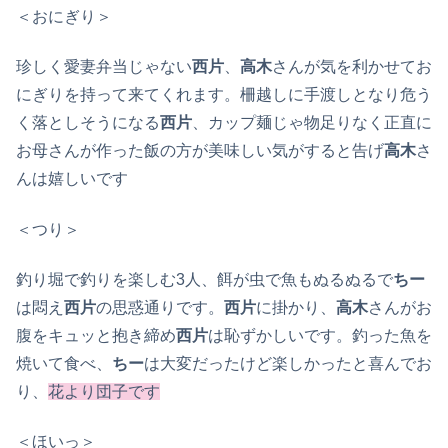
＜おにぎり＞
珍しく愛妻弁当じゃない
西片
、
高木
さんが気を利かせてお
にぎりを持って来てくれます。柵越しに手渡しとなり危う
く落としそうになる
西片
、カップ麺じゃ物足りなく正直に
お母さんが作った飯の方が美味しい気がすると告げ
高木
さ
んは嬉しいです
＜つり＞
釣り堀で釣りを楽しむ3人、餌が虫で魚もぬるぬるで
ちー
は悶え
西片
の思惑通りです。
西片
に掛かり、
高木
さんがお
腹をキュッと抱き締め
西片
は恥ずかしいです。釣った魚を
焼いて食べ、
ちー
は大変だったけど楽しかったと喜んでお
り、
花より団子です
＜ほいっ＞