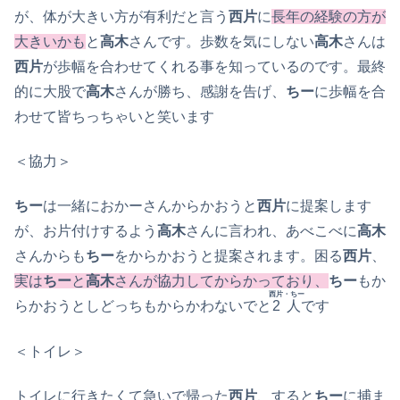
が、体が大きい方が有利だと言う
西片
に
長年の経験の方が
大きいかも
と
高木
さんです。歩数を気にしない
高木
さんは
西片
が歩幅を合わせてくれる事を知っているのです。最終
的に大股で
高木
さんが勝ち、感謝を告げ、
ちー
に歩幅を合
わせて皆ちっちゃいと笑います
＜協力＞
ちー
は一緒におかーさんからかおうと
西片
に提案します
が、お片付けするよう
高木
さんに言われ、あべこべに
高木
さんからも
ちー
をからかおうと提案されます。困る
西片
、
実は
ちー
と
高木
さんが協力してからかっており、
ちー
もか
西片・ちー
らかおうとしどっちもからかわないでと
2人
です
＜トイレ＞
トイレに行きたくて急いで帰った
西片
、すると
ちー
に捕ま