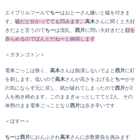
エイプリルフールで
ちー
はおとーさん嫌いと嘘を付きま
す。
嘘だと分かってても凹みます。
高木
さんに聞くと大好
きだよと言うので
ちー
は混乱、
西片
に問い大好きだと
顔を
赤らめるのでほんとだねーと納得します
＜ガタンゴトン＞
電車ごっこは狭く、
高木
さんは痴漢しないでよと
西片
に釘
を刺します。低いので
高木
さんが高さを上げると
ちー
がそ
の気にならず元に戻し、紙が破れてしまったので
西片
が2
人を抱き締めます。このままぎゅっとしててと2人、その
体勢のまま電車ごっことなり
西片
は歩き辛いです
＜ほすー＞
ちー
は
西片
におんぶされ
高木
さんに歩数勝負を挑みます