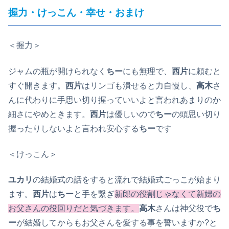
握力・けっこん・幸せ・おまけ
＜握力＞
ジャムの瓶が開けられなく
ちー
にも無理で、
西片
に頼むと
すぐ開きます。
西片
はリンゴも潰せると力自慢し、
高木
さ
んに代わりに手思い切り握っていいよと言われあまりのか
細さにやめときます。
西片
は優しいので
ちー
の頭思い切り
握ったりしないよと言われ安心する
ちー
です
＜けっこん＞
ユカリ
の結婚式の話をすると流れで結婚式ごっこが始まり
ます。
西片
は
ちー
と手を繋ぎ
新郎の役割じゃなくて新婦の
お父さんの役回りだと気づきます。
高木
さんは神父役で
ち
ー
が結婚してからもお父さんを愛する事を誓いますか?と