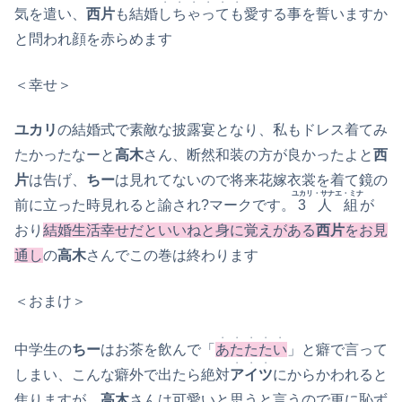
・・・・・・
気を遣い、
西片
も結婚
しちゃっても
愛する事を誓いますか
と問われ顔を赤らめます
＜幸せ＞
ユカリ
の結婚式で素敵な披露宴となり、私もドレス着てみ
たかったなーと
高木
さん、断然和装の方が良かったよと
西
片
は告げ、
ちー
は見れてないので将来花嫁衣裳を着て鏡の
ユカリ・サナエ・ミナ
前に立った時見れると諭され?マークです。
3人組
が
おり
結婚生活幸せだといいねと身に覚えがある
西片
をお見
通し
の
高木
さんでこの巻は終わります
＜おまけ＞
・・・・・
中学生の
ちー
はお茶を飲んで「
あたたたい
」と癖で言って
・・・
しまい、こんな癖外で出たら絶対
アイツ
にからかわれると
焦りますが、
高木
さんは可愛いと思うと言うので更に恥ず