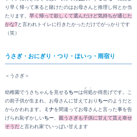
り早く帰って来ると賭けたのはお母さんと推理し何とか当
たります。
早く帰って欲しくて選んだけど気持ちが通じた
かな?
と言われトイレに行きたかっただけでがっかりです
（笑）
うさぎ・おにぎり・つり・ほいっ・雨宿り
＜うさぎ＞
どこ
幼稚園でうさちゃんを見せる
ちー
は
何処
か得意げです。こ
の前子供が生まれ、お母さんに甘えており
ちー
のようだと
からかわれます。
ミナ
を間違ってお母さんと言った事を告
げられ恥ずかしい
ちー
、
親うさぎも子供に甘えて貰え幸せ
そうだ
と言われ家でいっぱい甘えます