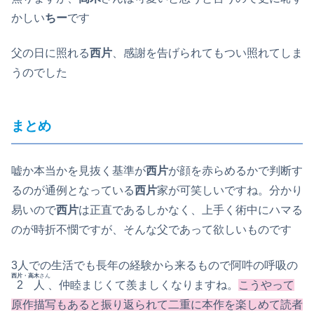
かしい
ちー
です
父の日に照れる
西片
、感謝を告げられてもつい照れてしま
うのでした
まとめ
嘘か本当かを見抜く基準が
西片
が顔を赤らめるかで判断す
るのが通例となっている
西片
家が可笑しいですね。分かり
易いので
西片
は正直であるしかなく、上手く術中にハマる
のが時折不憫ですが、そんな父であって欲しいものです
3人での生活でも長年の経験から来るもので阿吽の呼吸の
西片・高木
さん
2人
、仲睦まじくて羨ましくなりますね。
こうやって
原作描写もあると振り返られて二重に本作を楽しめて読者