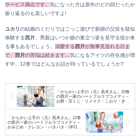
サービス満点です。
気になった方は原作のどの回だったか
振り返るのも楽しいですよ!
ユカリ
の結婚のくだりではごっこ遊びで新婦の父役を疑似
体験する
西片
、男親はいつか娘の巣立つ姿を見守る役が来
る事もあるでしょう。
溺愛する
西片
が無事見送れる日ま
・・・
で、
西片
の苦悩は続きます…
気になる
アイツ
の存在感が増
す中、12巻ではどんなお話が待っているでしょうか?
「からかい上手の（元）高木さん」10巻
の西片一家のハートフルラブコメディ～
お餅・宝くじ・リメイク・こおり・ぎゅ
ー・モテモテ・いぬ・としょかん・て・
テレビ・お返し・さかあがり・くしゃ
み・おまけetc…
「からかい上手の（元）高木さん」12巻
の西片一家のハートフルラブコメディ～
かみどめ・クレヨン・パタパタ・UFO・
くすぐり・なみ・ねむい・ゲーム・ぴ
ざ・なみ・ひやけ・おばけ・ツイてる・