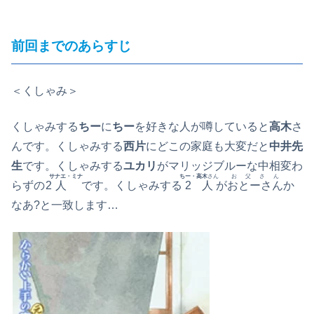
前回までのあらすじ
＜くしゃみ＞
くしゃみする
ちー
に
ちー
を好きな人が噂していると
高木
さ
んです。くしゃみする
西片
にどこの家庭も大変だと
中井先
生
です。くしゃみする
ユカリ
がマリッジブルーな中相変わ
サナエ・ミナ
ちー・高木
さん
お父さん
らずの
2人
です。くしゃみする
2人
が
おとーさん
か
なあ?と一致します…