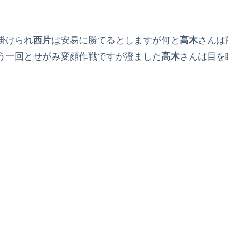
掛けられ
西片
は安易に勝てるとしますが何と
高木
さんは
う一回とせがみ変顔作戦ですが澄ました
高木
さんは目を