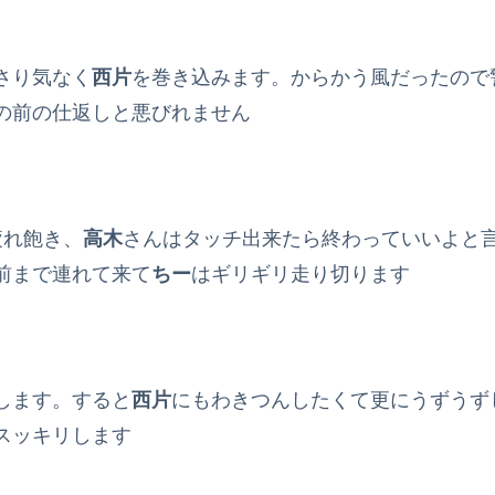
さり気なく
西片
を巻き込みます。からかう風だったので
の前の仕返しと悪びれません
疲れ飽き、
高木
さんはタッチ出来たら終わっていいよと
前まで連れて来て
ちー
はギリギリ走り切ります
します。すると
西片
にもわきつんしたくて更にうずうず
スッキリします