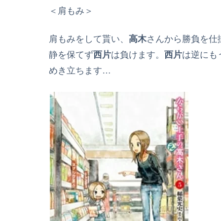
＜肩もみ＞
肩もみをして貰い、
高木
さんから勝負を仕
静を保てず
西片
は負けます。
西片
は逆にも
めき立ちます…