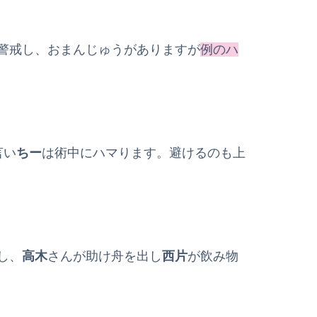
警戒し、おまんじゅうがありますが
例のハ
言い
ちー
は術中にハマります。避けるのも上
し、
高木
さんが助け舟を出し
西片
が飲み物