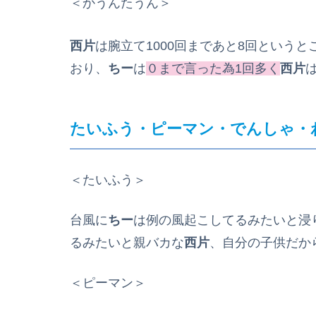
＜かうんたうん＞
西片
は腕立て1000回まであと8回というと
おり、
ちー
は
０まで言った為1回多く
西片
たいふう・ピーマン・でんしゃ・
＜たいふう＞
台風に
ちー
は例の風起こしてるみたいと浸
るみたいと親バカな
西片
、自分の子供だか
＜ピーマン＞