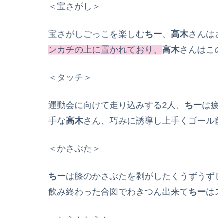
＜宝さがし＞
宝さがしごっこを楽しむ
ちー
、
高木
さんは
ンカチの上に置かれており、
高木
さんはこ
＜タッチ＞
運動会に向けて走り込みする2人、
ちー
は
手な
高木
さん、巧みに誘導し上手くゴール
＜かさぶた＞
ちー
は膝のかさぶたを剥がしたくうずうず
飲み終わった合図でわきつん出来て
ちー
は