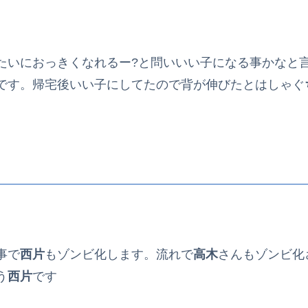
たいにおっきくなれるー?と問いいい子になる事かなと
です。帰宅後いい子にしてたので背が伸びたとはしゃぐ
事で
西片
もゾンビ化します。流れで
高木
さんもゾンビ化
う
西片
です