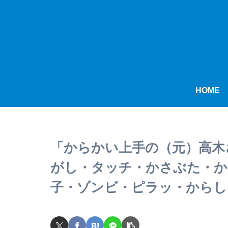
HOME
「からかい上手の（元）高木
がし・タッチ・かさぶた・か
子・ゾンビ・ピラッ・からし・