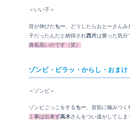
＜いい子＞
背が伸びた
ちー
、どうしたらおとーさんみ
子だったんだと納得され
西片
は勝った気分
身長高いのです（笑）
ゾンビ・ピラッ・からし・おまけ
＜ゾンビ＞
ゾンビごっこをする
ちー
、首筋に噛みつく
く事は出来ず
高木
さんをつい逃がしてしま