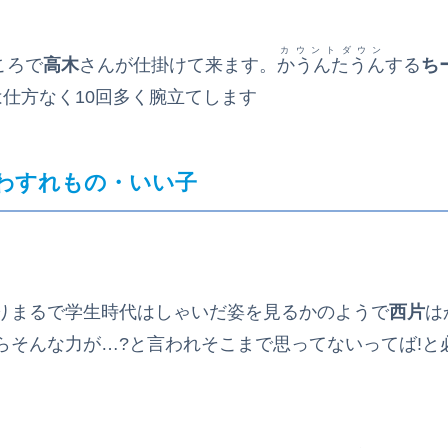
カウントダウン
ころで
高木
さんが仕掛けて来ます。
かうんたうん
する
ち
は仕方なく10回多く腕立てします
わすれもの・いい子
りまるで学生時代はしゃいだ姿を見るかのようで
西片
は
らそんな力が…?と言われそこまで思ってないってば!と