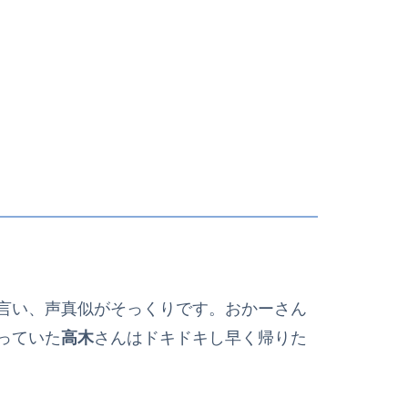
言い、声真似がそっくりです。おかーさん
っていた
高木
さんはドキドキし早く帰りた