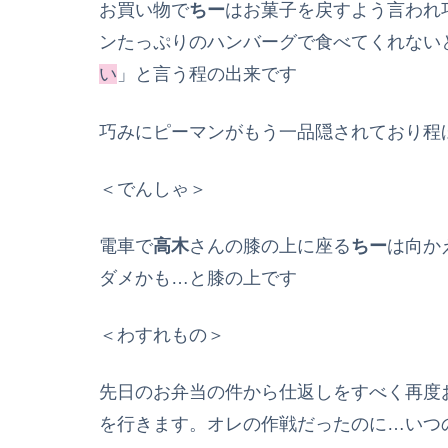
お買い物で
ちー
はお菓子を戻すよう言われ
ンたっぷりのハンバーグで食べてくれない
い
」と言う程の出来です
巧みにピーマンがもう一品隠されており程
＜でんしゃ＞
電車で
高木
さんの膝の上に座る
ちー
は向か
ダメかも…と膝の上です
＜わすれもの＞
先日のお弁当の件から仕返しをすべく再度
を行きます。オレの作戦だったのに…いつ