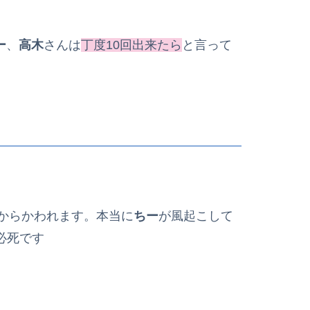
ー
、
高木
さんは
丁度10回出来たら
と言って
からかわれます。本当に
ちー
が風起こして
必死です