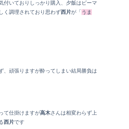
気付いておりしっかり購入、夕飯はピーマ
しく調理されており思わず
西片
が「
うま
ず、頑張りますが酔ってしまい結局勝負は
って仕掛けますが
高木
さんは相変わらず上
る
西片
です