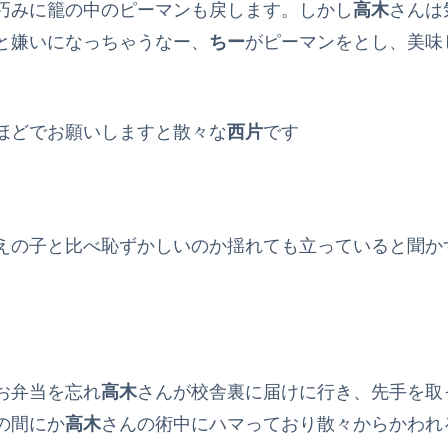
巧みに籠の中のピーマンも戻します。しかし
高木
さんは
と嫌いになっちゃうなー、
ちー
がピーマンをとし、美味
ほどでお願いしますと散々な
西片
です
えの子と比べ恥ずかしいのか揺れても立っていると聞か
お弁当を忘れ
高木
さんが校舎裏に届けに行き、先手を取
の間にか
高木
さんの術中にハマっており散々からかわれ