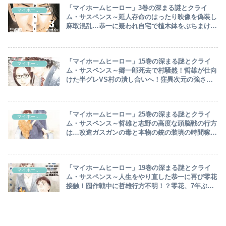
「マイホームヒーロー」3巻の深まる謎とクライ
マイホームヒーロー
ム・サスペンス～延人存命のはったり映像を偽装し
麻取混乱…恭一に疑われ自宅で植木鉢をぶちまけギ
リギリ死体は分解済みでセーフ！’’女優’’歌仙の下
剤入りコーヒーで突破口～
「マイホームヒーロー」15巻の深まる謎とクライ
マイホームヒーロー
ム・サスペンス～郷一郎死去で村騒然！哲雄が仕向
けた半グレVS村の潰し合いへ！窪異次元の強さで
死体の山を築き…～
「マイホームヒーロー」25巻の深まる謎とクライ
マイホームヒーロー
ム・サスペンス～哲雄と志野の高度な頭脳戦の行方
は…改造ガスガンの毒と本物の銃の装填の時間稼ぎ
はどちらに吉となるか！？～
「マイホームヒーロー」19巻の深まる謎とクライ
マイホームヒーロー
ム・サスペンス～人生をやり直した恭一に再び零花
接触！囮作戦中に哲雄行方不明！？零花、7年ぶり
に因縁の村へ～