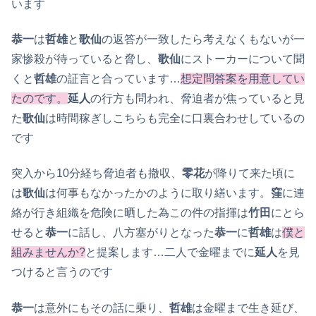
います
恭一
は
哲雄
と
歌仙
の返答が一致したら考えなくもないが一
家惨殺が待っていると脅し、
歌仙
にストーカーについて聞
くと
哲雄
の証言と合っています…
想定問答案を用意してい
たのです。
延人
の行方も問われ、脅迫者が焦っていると見
た
歌仙
は時間稼ぎしこちらも完全に口裏合わせしているの
です
突入から10分経ち脅迫者も撤収、
零花
が降りて来た頃に
は
歌仙
は何事もなかったかのように取り繕います。
窪
に連
絡が行き組織を危険に晒した為この件の指揮は
竹田
にとら
せると
恭一
に話し、八方塞がりとなった
恭一
に
哲雄
は
僕と
組みませんか?
と提案します…二人で金曜までに
延人
を見
つけると言うのです
恭一
は意外にもその話に乗り、
哲雄
は金曜まで生き延び、