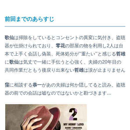
前回までのあらすじ
歌仙
は掃除をしているとコンセントの異変に気付き、盗聴
器が仕掛けられており、
零花
の部屋の物を利用し2人は台
本で上手く会話し偽装、死体処分が’’重たい’’と感じる
哲雄
に
歌仙
は気丈で一緒に手伝うと心強く、夫婦の20年目の
共同作業だともう後戻り出来ない
哲雄
は涙が止まりません
窪
に相談する
恭一
があの夫婦は何か隠してると読み、盗聴
器の前での会話は嘘なのではないかと勘づきます…