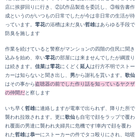
店に挨拶回りに行き、②試作品製造を委託し、③報告書作
成というのがいつもの日常でしたが今は非日常の生活が待
っています。
零花
の浴槽は未だ臭い
哲雄
はあらゆる手段で
防臭を施します
作業を続けていると警察がマンションの四階の住民に聞き
込みを始め、幸い
零花
の部屋には来ませんでしたが綱渡り
は続きます。
佳菜
は
零花
にくどく
延人
は行方不明でストー
カーは知らないと聞き出し、
男
から謝礼を貰います。
歌仙
はその事から
盗聴器の前でした作り話を知っているヤクザ
の仲間だ
と察します
いち早く
哲雄
に連絡しますが電車で出られず、降りた所で
襲われ拉致されます。更に
歌仙
も自宅で顔をラップで覆わ
れ覆面の男達に襲われ夫婦共に危機です!車内で顔を覆わ
れた
哲雄
は
恭一
にストーカーの件でタコ殴りにされ、咄嗟