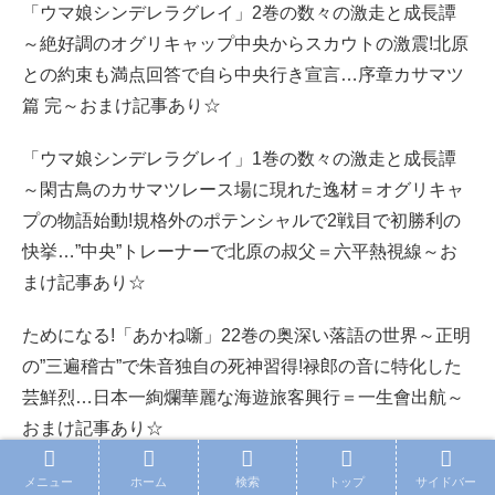
「ウマ娘シンデレラグレイ」2巻の数々の激走と成長譚
～絶好調のオグリキャップ中央からスカウトの激震!北原
との約束も満点回答で自ら中央行き宣言…序章カサマツ
篇 完～おまけ記事あり☆
「ウマ娘シンデレラグレイ」1巻の数々の激走と成長譚
～閑古鳥のカサマツレース場に現れた逸材＝オグリキャ
プの物語始動!規格外のポテンシャルで2戦目で初勝利の
快挙…”中央”トレーナーで北原の叔父＝六平熱視線～お
まけ記事あり☆
ためになる!「あかね噺」22巻の奥深い落語の世界～正明
の”三遍稽古”で朱音独自の死神習得!禄郎の音に特化した
芸鮮烈…日本一絢爛華麗な海遊旅客興行＝一生會出航～
おまけ記事あり☆
「ちびまる子ちゃん」18巻のまる子とさくら家のハート
メニュー
ホーム
検索
トップ
サイドバー