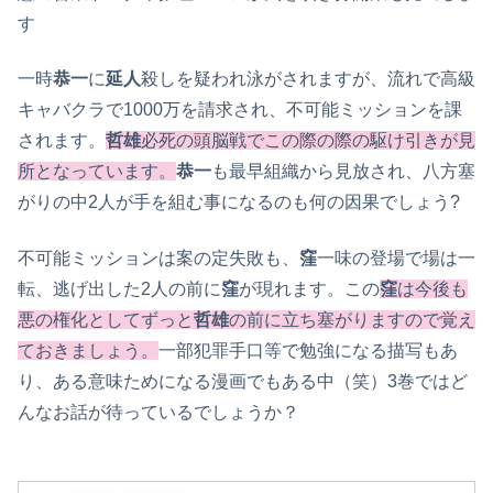
す
一時
恭一
に
延人
殺しを疑われ泳がされますが、流れで高級
キャバクラで1000万を請求され、不可能ミッションを課
されます。
哲雄
必死の頭脳戦でこの際の際の駆け引きが見
所となっています。
恭一
も最早組織から見放され、八方塞
がりの中2人が手を組む事になるのも何の因果でしょう?
不可能ミッションは案の定失敗も、
窪
一味の登場で場は一
転、逃げ出した2人の前に
窪
が現れます。この
窪
は今後も
悪の権化としてずっと
哲雄
の前に立ち塞がりますので覚え
ておきましょう。
一部犯罪手口等で勉強になる描写もあ
り、ある意味ためになる漫画でもある中（笑）3巻ではど
んなお話が待っているでしょうか？