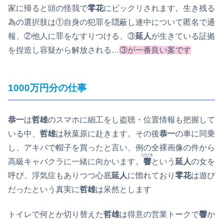
家に帰ると頭の怪我で
零花
にビックリされます。生き残る
為の選択肢は①自身の犯罪を隠蔽し連中について匿名で通
報、②他人に罪をなすりつける、③
延人
が生きている証拠
を捏造し容疑から解放される…
③が一番良い案です
1000万円分の仕事
恭一
は
哲雄
のスマホに細工をし盗聴・位置情報も把握して
いる中、
哲雄
は秋葉原に赴きます。その後
恭一
の車に同乗
し、アキバで帽子を買ったと言い、例の全裸画像の件から
ひびき
高級キャバクラに一緒に向かいます。
響
という
延人
の女を
呼び、浮気症もありつつ心底
延人
に惚れており
零花
は遊び
だったという真実に
哲雄
は呆然とします
トイレで何とか切り替えた
哲雄
は得意の営業トークで
響
か