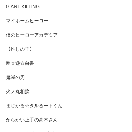
GIANT KILLING
マイホームヒーロー
僕のヒーローアカデミア
【推しの子】
幽☆遊☆白書
鬼滅の刃
火ノ丸相撲
まじかる☆タルるートくん
からかい上手の高木さん