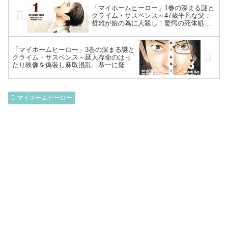
「マイホームヒーロー」1巻の深まる謎と
クライム・サスペンス～47歳平凡な父：
哲雄が娘の為に人殺し！驚愕の死体処分
方法とは！？半グレに目を付けられる
中、妻：歌仙と共闘し行う夫婦20年目の
共同作業～
「マイホームヒーロー」3巻の深まる謎と
クライム・サスペンス～延人存命のはっ
たり映像を偽装し麻取混乱…恭一に疑わ
れ自宅で植木鉢をぶちまけギリギリ死体
は分解済みでセーフ！’’女優’’歌仙の下剤
入りコーヒーで突破口～
マイホームヒーロー