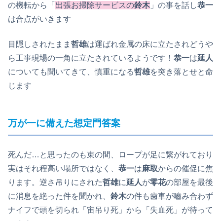
の機転から「
出張お掃除サービスの
鈴木
」の事を話し
恭一
は合点がいきます
目隠しされたまま
哲雄
は運ばれ金属の床に立たされどうや
ら工事現場の一角に立たされているようです！
恭一
は
延人
についても聞いてきて、慎重になる
哲雄
を突き落とせと命
じます
万が一に備えた想定門答案
死んだ…と思ったのも束の間、ロープが足に繋がれており
実はそれ程高い場所ではなく、
恭一
は
麻取
からの催促に焦
ります。逆さ吊りにされた
哲雄
に
延人
が
零花
の部屋を最後
に消息を絶った件を聞かれ、
鈴木
の件も歯車が嚙み合わず
ナイフで頭を切られ「宙吊り死」から「失血死」が待って