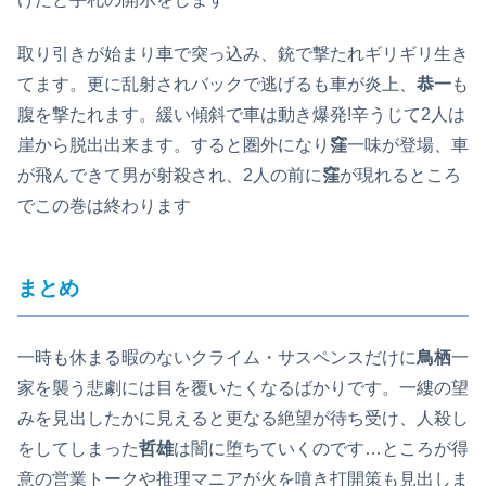
取り引きが始まり車で突っ込み、銃で撃たれギリギリ生き
てます。更に乱射されバックで逃げるも車が炎上、
恭一
も
腹を撃たれます。緩い傾斜で車は動き爆発!辛うじて2人は
崖から脱出出来ます。すると圏外になり
窪
一味が登場、車
が飛んできて男が射殺され、2人の前に
窪
が現れるところ
でこの巻は終わります
まとめ
一時も休まる暇のないクライム・サスペンスだけに
鳥栖
一
家を襲う悲劇には目を覆いたくなるばかりです。一縷の望
みを見出したかに見えると更なる絶望が待ち受け、人殺し
をしてしまった
哲雄
は闇に堕ちていくのです…ところが得
意の営業トークや推理マニアが火を噴き打開策も見出しま