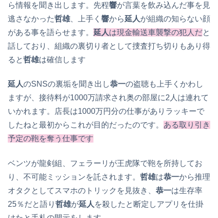
ら情報を聞き出します。先程
響
が言葉を飲み込んだ事を見
逃さなかった
哲雄
、上手く
響
から
延人
が組織の知らない顔
がある事を語らせます。
延人
は現金輸送車襲撃の犯人だ
と
話しており、組織の裏切り者として捜査打ち切りもあり得
ると
哲雄
は確信します
延人
のSNSの裏垢を聞き出し
恭一
の盗聴も上手くかわし
ますが、接待料が1000万請求され奥の部屋に2人は連れて
いかれます。店長は1000万円分の仕事がありラッキーで
したねと最初からこれが目的だったのです。
ある取り引き
予定の鞄を奪う仕事です
ベンツが龍剣組、フェラーリが王虎隊で鞄を所持してお
り、不可能ミッションを託されます。
哲雄
は
恭一
から推理
オタクとしてスマホのトリックを見抜き、
恭一
は生存率
25％だと語り
哲雄
が
延人
を殺したと断定しアプリを仕掛
けたと手札の開示をします