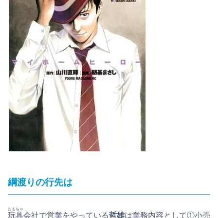
綱渡りの行先は
おもちゃ
玩具
会社で営業をやっている
哲雄
は業務内容として①小売