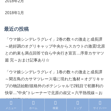
2018年2月
2018年1月
最近の投稿
「ウマ娘シンデレラグレイ」2巻の数々の激走と成長譚
～絶好調のオグリキャップ中央からスカウトの激震!北原
との約束も満点回答で自ら中央行き宣言…序章カサマツ
篇 完～おまけ記事あり☆
「ウマ娘シンデレラグレイ」1巻の数々の激走と成長譚
～閑古鳥のカサマツレース場に現れた逸材＝オグリキャ
プの物語始動!規格外のポテンシャルで2戦目で初勝利の
快挙…”中央”トレーナーで北原の叔父＝六平熱視線～お
まけ記事あり☆
メニュー
ホーム
検索
トップ
サイドバー