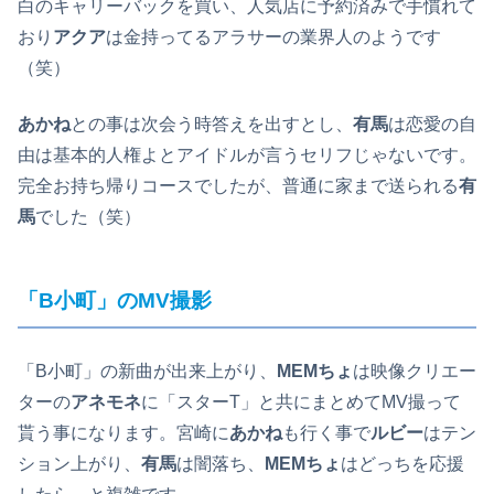
白のキャリーバック
を買い、人気店に予約済みで手慣れて
おり
アクア
は金持ってるアラサーの業界人のようです
（笑）
あかね
との事は次会う時答えを出すとし、
有馬
は恋愛の自
由は基本的人権よとアイドルが言うセリフじゃないです。
完全お持ち帰りコースでしたが、普通に家まで送られる
有
馬
でした（笑）
「B小町」のMV撮影
「B小町」の新曲が出来上がり、
MEMちょ
は映像クリエー
ターの
アネモネ
に「スターT」と共にまとめてMV撮って
貰う事になります。宮崎に
あかね
も行く事で
ルビー
はテン
ション上がり、
有馬
は闇落ち、
MEMちょ
はどっちを応援