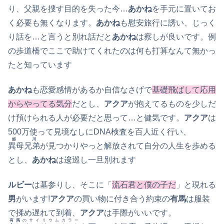
り、父親を捜す目的を失った今…
あかね
を手元に置いてお
く必要も無くなります。
あかね
も慰安旅行に誘い、じっく
り話を…と言うと別れ話だと
あかね
は察しが良いです。例
の歩道橋でここで助けてくれたのは何も打算なんて無かっ
たと知っています
あかね
も恋愛感情があるか自信なさげで
基礎飛ばして応用
からやってる気分
だとし、
アクア
が抱えてるものを少しだ
け預けられる人が必要だと思って…と健気です。
アクア
は
500万使って見境なしにDNA検査を百人近く行い、
姫川
異母兄弟
が見つかりやっと解放されて自分の人生を歩める
とし、
あかね
は逡巡し一旦別れます
ルビー
は墓参りし、そこに「
流石君と僕の子だ
」と現れる
男
がいます!
アクア
の買い物に付き合う約束の
有馬
は服装
で揉め遅れて到着、
アクア
は手際がいいです。
有馬
のサイリウムカラー