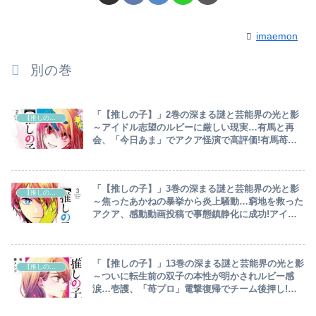
imaemon
別の巻
「【推しの子】」2巻の深まる謎と芸能界の光と影
【推しの子】
～アイドル志望のルビーに厳しい現実…有馬と再
会、「今日あま」でアクア怪演で高評価!有馬苺プ
ロ加入、鏑木に接触のアクアは次のステップへ～
「【推しの子】」3巻の深まる謎と芸能界の光と影
【推しの子】
～焦ったあかねの暴挙から炎上騒動…窮地を救った
アクア、感動動画投稿で事態鎮静化に成功!アイに
憑依したあかねと急接近、アクアとカップリング成
立～
「【推しの子】」13巻の深まる謎と芸能界の光と影
【推しの子】
～ついに転生前の双子の本性が明かされルビー感
涙…壱護、「苺プロ」電撃復帰でチーム後押し!懸
念された子役に疫病神＝ツクヨミを抜擢～