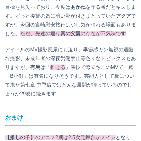
目標を見失っており、今度は
あかね
を守る番だとキスしま
す。ずっと復讐の為に暗い影が付きまとっていた
アクア
で
すが、今回の宮崎慰安旅行は少し気が晴れる場面もありま
した。
ただ、先述の通り
真の父親
の存在が不気味です
アイドルのMV撮影風景にも迫り、季節感ガン無視の過酷
な撮影、未成年者の深夜労働禁止等色々なトピックスもあ
りますが、
有馬
は「
推せる
」演技で際立ちこのMVで一躍
「B小町」は有名になりそうです。芸能人として板につい
て来た第七章 中堅編ではどんな展開が待っているのでし
ょうか?9巻に続きます…
おまけ
【推しの子】
のアニメ2期は2.5次元舞台がメイン
となり、