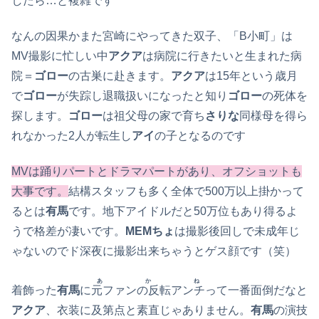
したら…と複雑です
なんの因果かまた宮崎にやってきた双子、「B小町」は
MV撮影に忙しい中
アクア
は病院に行きたいと生まれた病
院＝
ゴロー
の古巣に赴きます。
アクア
は15年という歳月
で
ゴロー
が失踪し退職扱いになったと知り
ゴロー
の死体を
探します。
ゴロー
は祖父母の家で育ち
さりな
同様母を得ら
れなかった2人が転生し
アイ
の子となるのです
MVは踊りパートとドラマパートがあり、オフショットも
大事です。
結構スタッフも多く全体で500万以上掛かって
るとは
有馬
です。地下アイドルだと50万位もあり得るよ
うで格差が凄いです。
MEMちょ
は撮影後回しで未成年じ
ゃないのでド深夜に撮影出来ちゃうとゲス顔です（笑）
あかね
着飾った
有馬
に
元ファンの反転アンチ
って一番面倒だなと
アクア
、衣装に及第点と素直じゃありません。
有馬
の演技