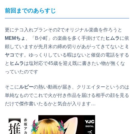
前回までのあらすじ
更にテコ入れプランその2でオリジナル楽曲を作ろうと
MEMちょ
、「B小町」の楽曲を多く手掛けてた
ヒムラ
に依
頼していますが先月末の締め切りがあがってきてないと
ミ
ヤコ
です。ゆっくりしている暇はないと催促の電話をする
と
ヒムラ
は塩対応で45歳を迎え既に書きたい物が無くな
っていたのです
そこに
ルビー
の熱い動画が届き、クリエイターというのは
単純なものでこれで火が付き作品を届ける相手の顔を見る
だけで傑作書いたるかと気合が入ります…