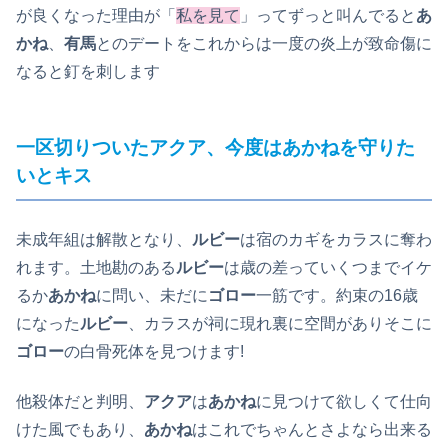
が良くなった理由が「
私を見て
」ってずっと叫んでると
あ
かね
、
有馬
とのデートをこれからは一度の炎上が致命傷に
なると釘を刺します
一区切りついたアクア、今度はあかねを守りた
いとキス
未成年組は解散となり、
ルビー
は宿のカギをカラスに奪わ
れます。土地勘のある
ルビー
は歳の差っていくつまでイケ
るか
あかね
に問い、未だに
ゴロー
一筋です。約束の16歳
になった
ルビー
、カラスが祠に現れ裏に空間がありそこに
ゴロー
の白骨死体を見つけます!
他殺体だと判明、
アクア
は
あかね
に見つけて欲しくて仕向
けた風でもあり、
あかね
はこれでちゃんとさよなら出来る