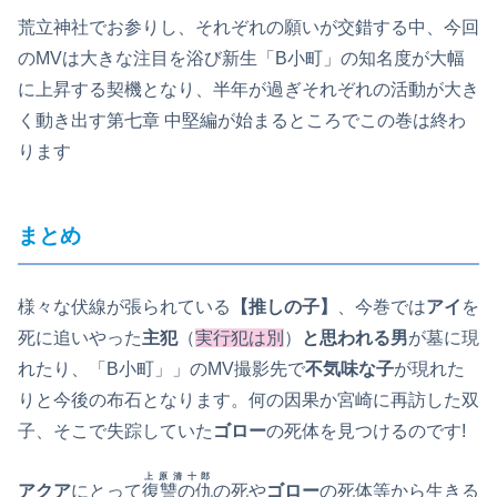
荒立神社でお参りし、それぞれの願いが交錯する中、今回
のMVは大きな注目を浴び新生「B小町」の知名度が大幅
に上昇する契機となり、半年が過ぎそれぞれの活動が大き
く動き出す第七章 中堅編が始まるところでこの巻は終わ
ります
まとめ
様々な伏線が張られている
【推しの子】
、今巻では
アイ
を
死に追いやった
主犯
（
実行犯は別
）
と思われる男
が墓に現
れたり、「B小町」」のMV撮影先で
不気味な子
が現れた
りと今後の布石となります。何の因果か宮崎に再訪した双
子、そこで失踪していた
ゴロー
の死体を見つけるのです!
上原清十郎
アクア
にとって
復讐の仇
の死や
ゴロー
の死体等から生きる