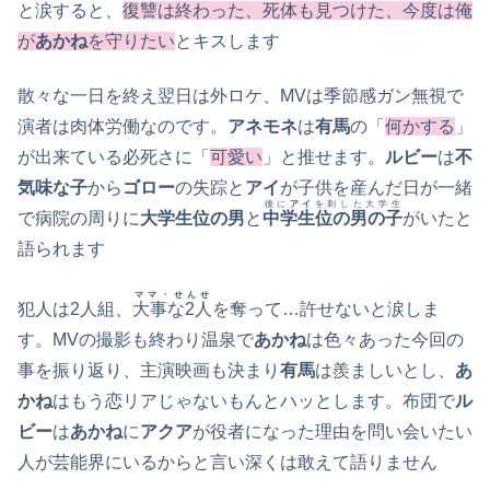
と涙すると、
復讐は終わった、死体も見つけた、今度は俺
が
あかね
を守りたい
とキスします
散々な一日を終え翌日は外ロケ、MVは季節感ガン無視で
演者は肉体労働なのです。
アネモネ
は
有馬
の「
何かする
」
が出来ている必死さに「
可愛い
」と推せます。
ルビー
は
不
気味な子
から
ゴロー
の失踪と
アイ
が子供を産んだ日が一緒
後に
アイ
を刺した大学生
で病院の周りに
大学生位の男
と
中学生位の男の子
がいたと
語られます
ママ・せんせ
犯人は2人組、
大事な2人
を奪って…許せないと涙しま
す。MVの撮影も終わり温泉で
あかね
は色々あった今回の
事を振り返り、主演映画も決まり
有馬
は羨ましいとし、
あ
かね
はもう恋リアじゃないもんとハッとします。布団で
ル
ビー
は
あかね
に
アクア
が役者になった理由を問い会いたい
人が芸能界にいるからと言い深くは敢えて語りません