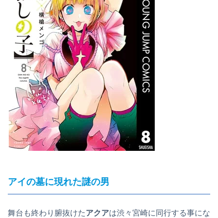
アイの墓に現れた謎の男
舞台も終わり腑抜けた
アクア
は渋々宮崎に同行する事にな