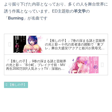
より掘り下げた内容となっており、多くの人を舞台世界に
誘う作風となっています。ED主題歌の
羊文学
の
「
Burning
」が名曲です
「【推しの子】」7巻の深まる謎と芸能界
の光と影～十代の若者達の躍動で「東ブ
レ」舞台大盛況!アクアと姫川が異母兄
弟⁉MEMちょの「B小町」テコ入れプラン
始動～
「【推しの子】」9巻の深まる謎と芸能界
の光と影～「B小町」ブレイク寸前・MV
再生2000万回‼人気ネットTV：深堀れ☆
ワンチャン‼でのコスプレ企画でひと騒
動…ルビー健気にAD：吉住に接近～
【推しの子】