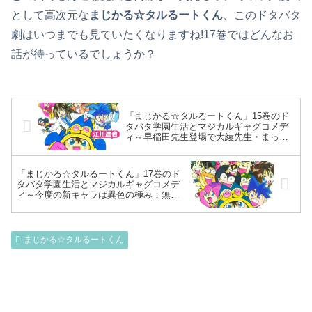
として高次元な
まじかる☆タルるートくん
、このドタバタ
劇はいつまでも見ていたくなりますね!17巻ではどんなお
話が待っているでしょうか？
「まじかる☆タルるートくん」15巻のド
タバタ学園生活とマジカルギャグコメデ
ィ～早稲田先生登場で大綾先生・まっつ
あんと三角関係！？男闘呼音奈は実は女
の子！？丸恵に惚れるマハラバー～
「まじかる☆タルるートくん」17巻のド
タバタ学園生活とマジカルギャグコメデ
ィ～今度の新キャラは異色の極み：無気
力！タヌ吉から考える人間の愚かさと
は！？モテモテ伊代菜を振り向かせたい
本丸～
まじかる☆タルるートくん