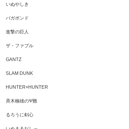
いぬやしき
バガボンド
進撃の巨人
ザ・ファブル
GANTZ
SLAM DUNK
HUNTER×HUNTER
斉木楠雄のΨ難
るろうに剣心
いぬまるだしっ