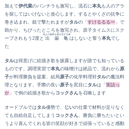
加えて
伊代菜
のパンチラも激写し、流石に
本丸
も人のアラ
を探してはいけないと改心します。するとやくざの抗争に
巻き込まれ、銃で撃たれますが
タル
の「
すけるるるー
」で
助かり、ちびったところを激写され、原子タイムスにスク
他人の秘密を覗き見する事
ープされもう2度と
出歯亀
はしないと誓う
本丸
でし
た
タル
は得意げに絵描き歌を披露しますが誰でも知っている
ものです。調理実習で
本丸
の味噌汁は絶品で、流れから
原
子
が料理勝負を提案、結局
原子
の化学料理対
タル
の魔法料
理となります。手際の良い
原子
を尻目に
タル
は「
実話っ
か
」で例の絵描き歌から
コックさん
を召喚します
オードブルでは
タル
優勢で、
じい
の仕業で材料が足りなく
ても自給自足してしまう
コックさん
、勝負に勝ちたいとい
うより喜んでくれる皆の笑顔が好きで頑張っていると感動