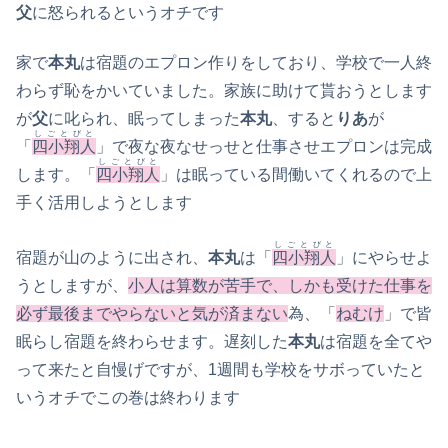
父
に怒られるというオチです
家で
本丸
は宿題のエプロン作りをしており、学校で一人終
わらず恥をかいていました。家族に助けて貰おうとします
が
父
に叱られ、眠ってしまった
本丸
、すると
りあ
が
しごとびと
「
四小翔人
」で夜な夜なせっせと仕事させエプロンは完成
しごとびと
します。「
四小翔人
」は眠っている間働いてくれるので上
手く活用しようとします
しごとびと
宿題が山のように出され、
本丸
は「
四小翔人
」にやらせよ
うとしますが、
小人は算数が苦手で、しかも受けた仕事を
必ず最後までやらないと気が済まない
為、「
ねむけ
」で皆
眠らし宿題を終わらせます。遅刻した
本丸
は宿題を全てや
って来たと自慢げですが、1週間も学校をサボっていたと
いうオチでこの巻は終わります