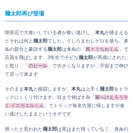
麺太郎再び登場
喫茶店で大食いしている者が食い逃げし、
本丸
が捕まえる
とそれは何と
麺太郎
でした。うしろまわしゲロを放ち、
タ
ル
の親分と豪語する
麺太郎
は
タル
の「
風々うちわくん
」で
店員を飛ばします。3年生でチビな
麺太郎
が馬鹿にされた
と怒り、「
のビール
」で大きくなりますが、宇宙まで伸び
て戻って来ます
そのまま
本丸
と格闘しますが、
本丸
は上手く
麺太郎
をトラ
ックにくくり付けます。目まで伸ばす為「
家へけえろうそ
く イエカエルくん
」でトラック毎名古屋に帰しますが食
い逃げしたままというオチです
帰ったと思われた
麺太郎
は実はまだ帰っていなく、
タル
の