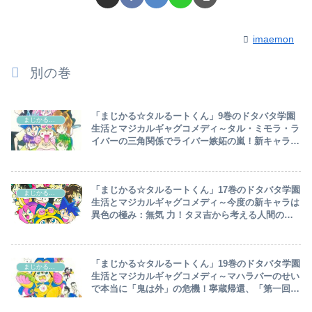
imaemon
別の巻
「まじかる☆タルるートくん」9巻のドタバタ学園
まじかる☆タルるートくん
生活とマジカルギャグコメディ～タル・ミモラ・ラ
イバーの三角関係でライバー嫉妬の嵐！新キャラ：
座剣邪寧代登場！教材費紛失事件の真相とは！？～
「まじかる☆タルるートくん」17巻のドタバタ学園
まじかる☆タルるートくん
生活とマジカルギャグコメディ～今度の新キャラは
異色の極み：無気 力！タヌ吉から考える人間の愚
かさとは！？モテモテ伊代菜を振り向かせたい本丸
～
「まじかる☆タルるートくん」19巻のドタバタ学園
まじかる☆タルるートくん
生活とマジカルギャグコメディ～マハラバーのせい
で本当に「鬼は外」の危機！寧蔵帰還、「第一回得
意技南野小で一番は誰だ決定戦」開幕も個性的な出