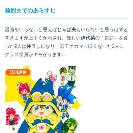
前回までのあらすじ
漫画をいらないと思えば
じゃば夫
もいらないと思うはずと
閃きますが上手くかわされ、優しい
伊代菜
の「気餅」を食
った2人は仲良しになり、若干オカマっぽくなった2人に
クラス全員がキモがります…