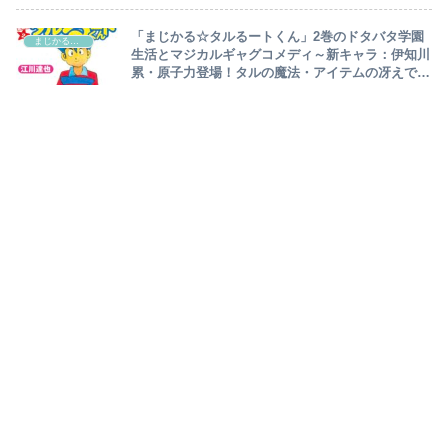
場者で大混迷！？～
「まじかる☆タルるートくん」2巻のドタバタ学園
まじかる☆タルるートくん
生活とマジカルギャグコメディ～新キャラ：伊知川
累・原子力登場！タルの魔法・アイテムの冴えで本
丸一喜一憂…苦手なスキーも魔法で一気に江戸城ス
キー丸に大変身！～