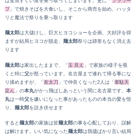
は金魚すくい屋を乗っ取ってしまいます。更に「
フラワー
プ
」で焼きそばを大食いし、そこから商売を始め、ハッタ
リと魔法で祭りを乗っ取ります
麺太郎
は大儲けし、巨大ヒヨコショーを企画、大好評を得
ますが結局ヒヨコが脱走、
麺太郎
祭りは跡形もなく消え去
ります
麺太郎
は家出したままで、「
玉 見え
」で家族の様子を覗
くと特に
父
が怒っています。名古屋まで連れて帰る事にな
り揉めますが、「
友太刀
」で仲良くなった2人は「
韋駄天
足ん
」の
本丸
がかっ飛ばしあっという間に名古屋です。
本
丸
は一時
父
を嫌いになった事があったものの本当の愛を悟
り、
麺太郎
を説き伏せます
すると
麺太郎
の家族は皆
麺太郎
の事を心配しており、誤解
は解けます。いい気になった
麺太郎
は我儘ばかり言い結局