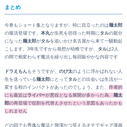
まとめ
今巻もショート集となりますが、特に目立ったのは
麺太郎
の復活登場です。
本丸
が生死を彷徨った時期に
タル
の親分
になった
麺太郎
が
タル
を追いかけ名古屋から来て一騒動起
こします。3年生ですから発想が幼稚ですが、
タル
は2人
の間で相変わらず魔法を繰り出し毎回賑やかな内容です
ドラえもん
もそうですが、
のび太
のように浮かばれない人
生を送っている
麺太郎
にとって
タル
との出会いは生活が一
変する程のインパクトがあったのでしょう。また、
作者的
にも最近は
ライバー
が悪役となる展開が多かった為、
麺太
郎
の再登場で役割を代替えさせたという意図もあったかも
しれません
どの回でも秀逸な魔法と簡潔かつ笑えるオチでギャグ漫画