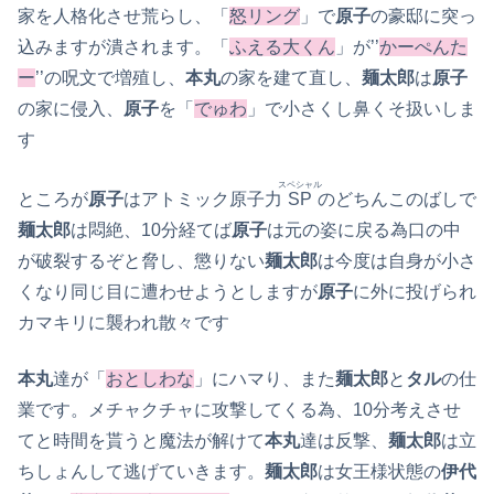
家を人格化させ荒らし、「
怒リング
」で
原子
の豪邸に突っ
込みますが潰されます。「
ふえる大くん
」が’’
かーぺんた
ー
’’の呪文で増殖し、
本丸
の家を建て直し、
麺太郎
は
原子
の家に侵入、
原子
を「
でゅわ
」で小さくし鼻くそ扱いしま
す
スペシャル
ところが
原子
はアトミック原子力
SP
のどちんこのばしで
麺太郎
は悶絶、10分経てば
原子
は元の姿に戻る為口の中
が破裂するぞと脅し、懲りない
麺太郎
は今度は自身が小さ
くなり同じ目に遭わせようとしますが
原子
に外に投げられ
カマキリに襲われ散々です
本丸
達が「
おとしわな
」にハマり、また
麺太郎
と
タル
の仕
業です。メチャクチャに攻撃してくる為、10分考えさせ
てと時間を貰うと魔法が解けて
本丸
達は反撃、
麺太郎
は立
ちしょんして逃げていきます。
麺太郎
は女王様状態の
伊代