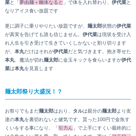
菜
と「
夢由麺＋幽体なると
」で体を入れ替わり、
伊代菜
と
なりアイス食い放題です
更に調子に乗りやりたい放題ですが、
麺太郎
状態の
伊代菜
が真実を告げても誰も信じません。
伊代菜
は現状を受け入
れ人生を引き受けて生きていくしかないと割り切ります
が、
本丸
だけはそれが
伊代菜
だと気づきます。抱き寄せた
本丸
、魔法が切れ
麺太郎
に金玉キックを食らいますが
伊代
菜
は
本丸
を見直します
麺太郎祭り大盛況！？
お祭りでもまだ
麺太郎
はおり、
タル
は親分の
麺太郎
より友
達の
本丸
を裏切れないと健気です。貰った100円で金魚す
くいをする事になり、「
引力ん
」で上手にすくい最終的に