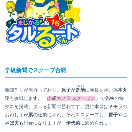
学級新聞でスクープ合戦
これきよ
新聞作りが流行っており、
原子
が
是清
に勝負を挑む為
本丸
達も参戦します。「
出歯ガメラ スクープン
」で
先生
の特
ダネを掲載、タルる新聞の勝利です。更に本当は
ミモラ
の
おねしょが
累
の仕業にされ、それをスクープし、
原子
や
じ
たしな
ゃば夫
も餌食になりますが、
伊代菜
に
窘
められます