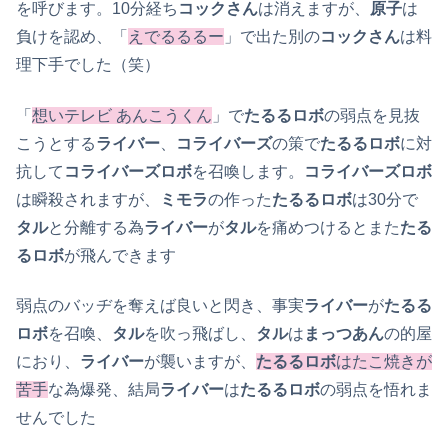
を呼びます。10分経ち
コックさん
は消えますが、
原子
は
負けを認め、「
えでるるるー
」で出た別の
コックさん
は料
理下手でした（笑）
「
想いテレビ あんこうくん
」で
たるるロボ
の弱点を見抜
こうとする
ライバー
、
コライバーズ
の策で
たるるロボ
に対
抗して
コライバーズロボ
を召喚します。
コライバーズロボ
は瞬殺されますが、
ミモラ
の作った
たるるロボ
は30分で
タル
と分離する為
ライバー
が
タル
を痛めつけるとまた
たる
るロボ
が飛んできます
弱点のバッヂを奪えば良いと閃き、事実
ライバー
が
たるる
ロボ
を召喚、
タル
を吹っ飛ばし、
タル
は
まっつあん
の的屋
におり、
ライバー
が襲いますが、
たるるロボ
はたこ焼きが
苦手
な為爆発、結局
ライバー
は
たるるロボ
の弱点を悟れま
せんでした