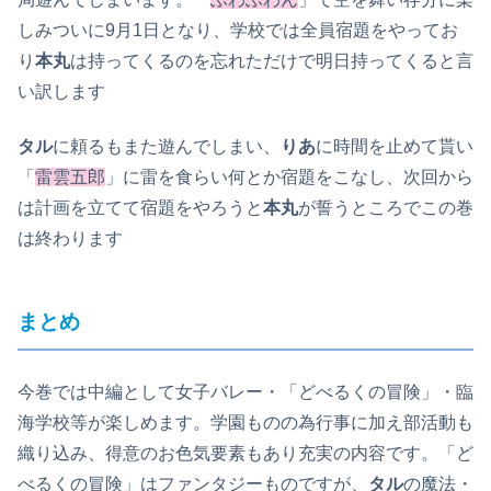
しみついに9月1日となり、学校では全員宿題をやってお
り
本丸
は持ってくるのを忘れただけで明日持ってくると言
い訳します
タル
に頼るもまた遊んでしまい、
りあ
に時間を止めて貰い
「
雷雲五郎
」に雷を食らい何とか宿題をこなし、次回から
は計画を立てて宿題をやろうと
本丸
が誓うところでこの巻
は終わります
まとめ
今巻では中編として女子バレー・「どべるくの冒険」・臨
海学校等が楽しめます。学園ものの為行事に加え部活動も
織り込み、得意のお色気要素もあり充実の内容です。「ど
べるくの冒険」はファンタジーものですが、
タル
の魔法・