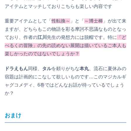
アイテムとマッチしておりこちらも楽しい内容です
重要アイテムとして「
性転換～
」と「
～博士棒
」が出て来
ますが、どちらもこの物語を彩る摩訶不思議なものとなっ
ており、作者の
江川
先生の発想力には脱帽です。特に
「
ど
べるくの冒険」の先の読めない展開は描いているご本人も
楽しかったのではないでしょうか？
ドラえもん
同様、
タル
を頼りがちな
本丸
、流石に夏休みの
宿題は計画的にこなして欲しいものです…このマジカルギ
ャグコメディ、6巻ではどんなお話が待っているでしょう
か？
おまけ