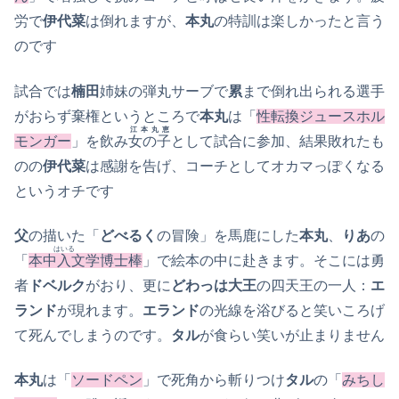
労で
伊代菜
は倒れますが、
本丸
の特訓は楽しかったと言う
のです
試合では
楠田
姉妹の弾丸サーブで
累
まで倒れ出られる選手
がおらず棄権というところで
本丸
は「
性転換ジュースホル
江本丸恵
モンガー
」を飲み
女の子
として試合に参加、結果敗れたも
のの
伊代菜
は感謝を告げ、コーチとしてオカマっぽくなる
というオチです
父
の描いた「
どべるく
の冒険」を馬鹿にした
本丸
、
りあ
の
はいる
「
本中
入
文学博士棒
」で絵本の中に赴きます。そこには勇
者
ドベルク
がおり、更に
どわっは大王
の四天王の一人：
エ
ランド
が現れます。
エランド
の光線を浴びると笑いころげ
て死んでしまうのです。
タル
が食らい笑いが止まりません
本丸
は「
ソードペン
」で死角から斬りつけ
タル
の「
みちし