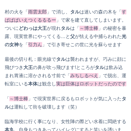
村の火を「
雨雲太郎
」で消し、
タル
は迷いの森の木を「
す
ぱぱぱいえつくるるるー
」で家を建て直してしまいます。
ついに
どわっは大王
が現れ
タル
は「
～博士棒
」の秘密を暴
露、現実世界にやってくる…と
父
が怯える中捕らわれた
光
の女神
を「
引力ん
」で引き寄せこの世に光を蘇らせます
最後の切り札：眼光線で
タル
は襲われますが、巧みに顔に
飛びつき
大王
の鼻が吹っ飛びます!ところが
タル
は飲み込
まれ胃液に溶かされる寸前で「
みちしるべえ
」で脱出、運
転室にいる
本体
は観念し
実は巨体はロボットだったのです
「
～博士棒
」で現実世界に戻るもロボットが気に入った
タ
ル
は運転して街を破壊します（笑）
臨海学校に行く事になり、女性陣の際どい水着に悶絶する
本丸
、自身もつきあってハイレグにすると笑いを誘いま