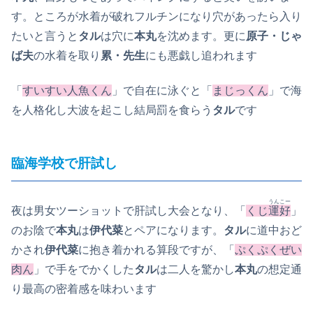
す。ところが水着が破れフルチンになり穴があったら入り
たいと言うと
タル
は穴に
本丸
を沈めます。更に
原子・じゃ
ば夫
の水着を取り
累・先生
にも悪戯し追われます
「
すいすい人魚くん
」で自在に泳ぐと「
まじっくん
」で海
を人格化し大波を起こし結局罰を食らう
タル
です
臨海学校で肝試し
うんこー
夜は男女ツーショットで肝試し大会となり、「
くじ
運好
」
のお陰で
本丸
は
伊代菜
とペアになります。
タル
に道中おど
かされ
伊代菜
に抱き着かれる算段ですが、「
ぷくぷくぜい
肉ん
」で手をでかくした
タル
は二人を驚かし
本丸
の想定通
り最高の密着感を味わいます