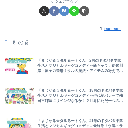
シェアする
imaemon
別の巻
「まじかる☆タルるートくん」2巻のドタバタ学園
まじかる☆タルるートくん
生活とマジカルギャグコメディ～新キャラ：伊知川
累・原子力登場！タルの魔法・アイテムの冴えで本
丸一喜一憂…苦手なスキーも魔法で一気に江戸城ス
キー丸に大変身！～
「まじかる☆タルるートくん」18巻のドタバタ学園
まじかる☆タルるートくん
生活とマジカルギャグコメディ～伊代菜バレーで楠
田三姉妹にリベンジなるか！？世界にただ一つの脳
内ゲームを現実化！江戸城家の夫婦馴れ初めの秘密
～
「まじかる☆タルるートくん」21巻のドタバタ学園
まじかる☆タルるートくん
生活とマジカルギャグコメディ～最終巻！永遠のラ