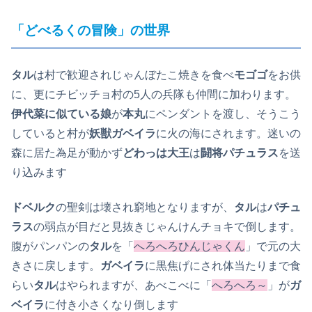
「どべるくの冒険」の世界
タル
は村で歓迎されじゃんぼたこ焼きを食べ
モゴゴ
をお供
に、更にチビッチョ村の5人の兵隊も仲間に加わります。
伊代菜に似ている娘
が
本丸
にペンダントを渡し、そうこう
していると村が
妖獣ガベイラ
に火の海にされます。迷いの
森に居た為足が動かず
どわっは大王
は
闘将パチュラス
を送
り込みます
ドベルク
の聖剣は壊され窮地となりますが、
タル
は
パチュ
ラス
の弱点が目だと見抜きじゃんけんチョキで倒します。
腹がパンパンの
タル
を「
へろへろひんじゃくん
」で元の大
きさに戻します。
ガベイラ
に黒焦げにされ体当たりまで食
らい
タル
はやられますが、あべこべに「
へろへろ～
」が
ガ
ベイラ
に付き小さくなり倒します