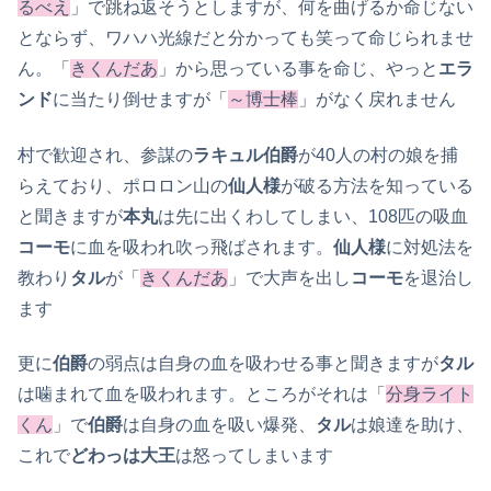
るべえ
」で跳ね返そうとしますが、何を曲げるか命じない
とならず、ワハハ光線だと分かっても笑って命じられませ
ん。「
きくんだあ
」から思っている事を命じ、やっと
エラ
ンド
に当たり倒せますが「
～博士棒
」がなく戻れません
村で歓迎され、参謀の
ラキュル伯爵
が40人の村の娘を捕
らえており、ポロロン山の
仙人様
が破る方法を知っている
と聞きますが
本丸
は先に出くわしてしまい、108匹の吸血
コーモ
に血を吸われ吹っ飛ばされます。
仙人様
に対処法を
教わり
タル
が「
きくんだあ
」で大声を出し
コーモ
を退治し
ます
更に
伯爵
の弱点は自身の血を吸わせる事と聞きますが
タル
は噛まれて血を吸われます。ところがそれは「
分身ライト
くん
」で
伯爵
は自身の血を吸い爆発、
タル
は娘達を助け、
これで
どわっは大王
は怒ってしまいます