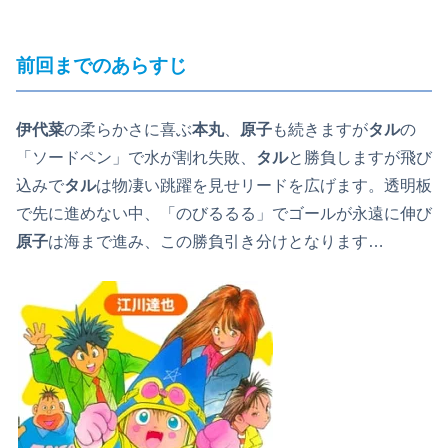
前回までのあらすじ
伊代菜
の柔らかさに喜ぶ
本丸
、
原子
も続きますが
タル
の
「ソードペン」で水が割れ失敗、
タル
と勝負しますが飛び
込みで
タル
は物凄い跳躍を見せリードを広げます。透明板
で先に進めない中、「のびるるる」でゴールが永遠に伸び
原子
は海まで進み、この勝負引き分けとなります…