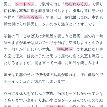
更に「
ソードペン
」で骸骨を出し「
わらわらくん
」で操り
伊代菜
は
本丸
に抱き着き逃げ出します。
タル
は道に恐い顔
を描き「
ぞるるるるー
」で溶け出し
伊代菜
は気絶、
本丸
も
締め付けられ昇天し、
タル
のやり過ぎというオチです
最後の日、
じゃば夫
は女風呂を覗こうと提案、崖の為一時
諦めますが
原子
は財力でヘリを飛ばし空撮しようと企みま
す。何とか阻止したい
本丸
、「
性転換
～
」で
丸恵
になり更
衣室に侵入、皆女の子だと思って露わな姿で
丸恵
も流石に
たじろぎますが、開き直って一緒にお風呂を楽しみます
原子
は
丸恵
のせいで
伊代菜
の写真が取れず、逆に健康的で
ボーイッシュだと惚れてしまいます
存分に夏休みを楽しんだ
本丸
、宿題を一問しかやっていな
く焦りますが
タル
と
りあ
が水に命を与え遊んでいるので結
局遊んでしまいます。「
ふわふわん
」で空を舞い存分に楽