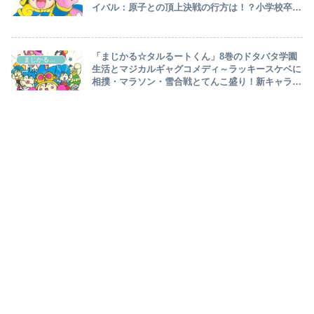
イバル：原子との頂上決戦の行方は！？小学校卒業
と中学生活、タルからも卒業し男：本丸、前を向く
～
「まじかる☆タルるートくん」8巻のドタバタ学園
まじかる☆タルるートくん
生活とマジカルギャグコメディ～ラッキースケベに
相撲・マラソン・雪合戦とてんこ盛り！新キャラ：
是清・ライバー・ミモラ登場～