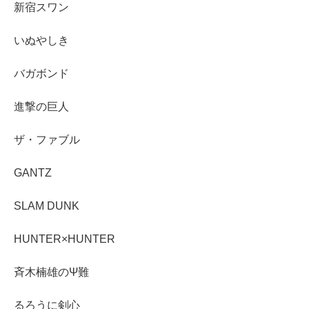
新宿スワン
いぬやしき
バガボンド
進撃の巨人
ザ・ファブル
GANTZ
SLAM DUNK
HUNTER×HUNTER
斉木楠雄のΨ難
るろうに剣心