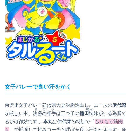
女子バレーで良い汗をかく
南野小女子バレー部は県大会決勝進出し、エースの
伊代菜
東野小
195cm
が眩しい中、
決勝の相手
は三つ子の
楠田
姉妹
がいる為勝て
るかは微妙です.。
本丸
は
伊代菜
の特訓で「
もりもり筋肉
ん
」で増強して挑みコーチと呼ばせ良い汗をかきます。疲