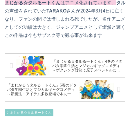
まじかる☆タルるートくん
はアニメ化されています。
タル
の声優をされていた
TARAKO
さんが2024年3月4日に亡く
なり、ファンの間では惜しまれる死でしたが、名作アニメ
としての功績は大きく、ジャンプアニメとして燦然と輝く
この作品は今もサブスク等で観る事が出来ます
「まじかる☆タルるートくん」4巻のドタ
バタ学園生活とマジカルギャグコメディ
～ボクシング対決で原子スペシャルにな
す術なし！？タルの姉：りあ登場！プー
ル開きに向けて特訓した本丸、水を克服
～
「まじかる☆タルるートくん」6巻のドタ
バタ学園生活とマジカルギャグコメディ
～新魔法・アイテム多数登場で本丸一喜
一憂…「実話っか」で家庭円満のほっこ
り話アリ！「五芒星シール」の効果は如
何に！？～
まじかる☆タルるートくん