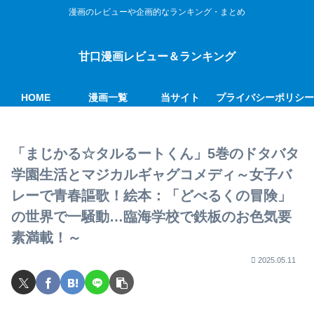
漫画のレビューや企画的なランキング・まとめ
甘口漫画レビュー＆ランキング
HOME
漫画一覧
当サイト
プライバシーポリシ
「まじかる☆タルるートくん」5巻のドタバタ
学園生活とマジカルギャグコメディ～女子バ
レーで青春謳歌！絵本：「どべるくの冒険」
の世界で一騒動…臨海学校で鉄板のお色気要
素満載！～
2025.05.11