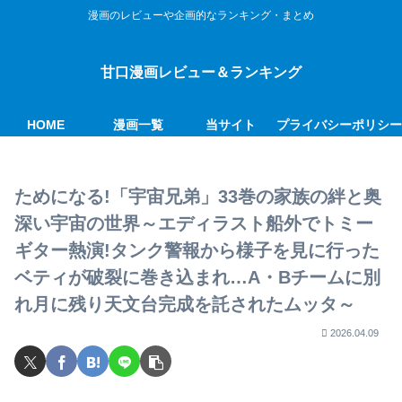
漫画のレビューや企画的なランキング・まとめ
甘口漫画レビュー＆ランキング
HOME
漫画一覧
当サイト
プライバシーポリシ
ためになる!「宇宙兄弟」33巻の家族の絆と奥
深い宇宙の世界～エディラスト船外でトミー
ギター熱演!タンク警報から様子を見に行った
ベティが破裂に巻き込まれ…A・Bチームに別
れ月に残り天文台完成を託されたムッタ～
2026.04.09