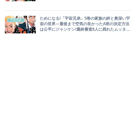
から解放…シャロンALS発症で風雲急～
ためになる!「宇宙兄弟」5巻の家族の絆と奥深い宇
宇宙兄弟
宙の世界～最後まで空気の良かったA班の決定方法
は公平にジャンケン!最終審査8人に残れたムッタ、
ヒビト打ち上げも兼ね渡米～