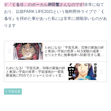
ド「
くるり
」のボーカル
岸田繁
さんなのです!
非常に似て
おり、以前PARK LIFE2021という無料野外ライブで「
く
るり」
を拝めた事があった私には非常に感慨深いものがあ
ります
ためになる!「宇宙兄弟」32巻の家族の絆
と奥深い宇宙の世界～ALS実験の成果・
セリエナ共に無事地球へ到着!舌すら重く
感じる地球のGに感激…怪力アンディ大
活躍で誰よりも”タフ”～
ためになる!「宇宙兄弟」34巻の家族の絆
と奥深い宇宙の世界～宇宙漫画が一変医
療漫画に⁉ISSでクジョーとロボット支援
下胸腔鏡手術でカルロ男を見せる…無事
手術成功しクリスを想うベティ～
宇宙兄弟