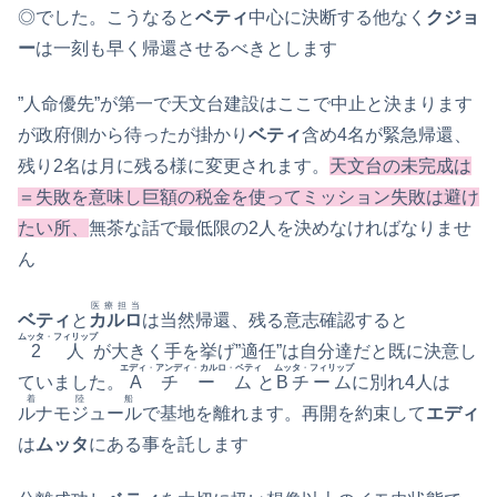
◎でした。こうなると
ベティ
中心に決断する他なく
クジョ
ー
は一刻も早く帰還させるべきとします
”人命優先”が第一で天文台建設はここで中止と決まります
が政府側から待ったが掛かり
ベティ
含め4名が緊急帰還、
残り2名は月に残る様に変更されます。
天文台の未完成は
＝失敗を意味し巨額の税金を使ってミッション失敗は避け
たい所、
無茶な話で最低限の2人を決めなければなりませ
ん
医療担当
ベティ
と
カルロ
は当然帰還、残る意志確認すると
ムッタ
・
フィリップ
2人
が大きく手を挙げ”適任”は自分達だと既に決意し
エディ
・
アンディ
・
カルロ
・
ベティ
ムッタ
・
フィリップ
ていました。
Aチーム
と
Bチーム
に別れ4人は
着陸船
ルナモジュール
で基地を離れます。再開を約束して
エディ
は
ムッタ
にある事を託します