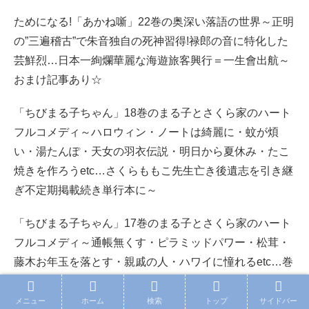
ためになる!「あかね噺」22巻の奥深い落語の世界～正明
の”三遍稽古”で朱音独自の死神習得!禄郎の音に特化した
芸鮮烈…日本一絢爛華麗な海遊旅客興行＝一生會出航～
おまけ記事あり☆
「ちびまる子ちゃん」18巻のまる子とさくら家のハート
フルコメディ～ハロウィン・ノートは綺麗に・蚊が煩
い・湯たんぽ・天女の羽衣伝説・明日から夏休み・たこ
焼きを作ろうetc…さくらももこ先生亡き後遺志を引き継
ぎ不定期掲載続き単行本に～
「ちびまる子ちゃん」17巻のまる子とさくら家のハート
フルコメディ～通帳無くす・ピラミッドパワー・松茸・
藤木お年玉を落とす・親戚の人・ハワイに憧れるetc…巻
末の作者プロフィールでその旺盛な活動が判明～
メニュー
ホーム
検索
トップ
サイドバー