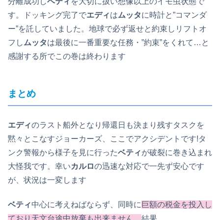
分離成功し
ベティ
を大切に扱い想像以上のイモ虫状態で
す。ドッキング完了で
エディ
は
ムッタ
に時計と”コマンダ
ー”を託していました。地球で必ず返せと約束しリフトオ
フし
ムッタ
は最後に一番重要な任務・”約束”をくれて…と
感謝する所でこの巻は終わります
まとめ
エディ
のラスト船外となり帰還日も決まり残すタスクを
黙々とこなすジョーカーズ、ここでアクシデントです!タ
ンク警報から様子を見に行った
ベティ
が破裂に巻き込まれ
大怪我です。幸い
カルロ
の迅速な対応で一先ず安心です
が、状況は一変します
ベティ
中心に考えねばならず、同時に
巨額の税金を投入し
ており天文台途中放棄も出来ません。
結果