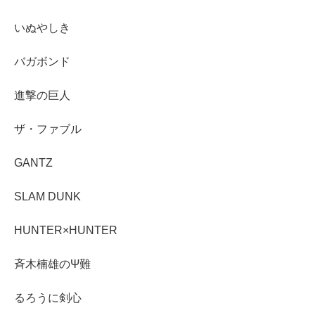
いぬやしき
バガボンド
進撃の巨人
ザ・ファブル
GANTZ
SLAM DUNK
HUNTER×HUNTER
斉木楠雄のΨ難
るろうに剣心