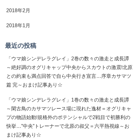
2018年2月
2018年1月
最近の投稿
「ウマ娘シンデレラグレイ」2巻の数々の激走と成長譚
～絶好調のオグリキャップ中央からスカウトの激震!北原
との約束も満点回答で自ら中央行き宣言…序章カサマツ
篇 完～おまけ記事あり☆
「ウマ娘シンデレラグレイ」1巻の数々の激走と成長譚
～閑古鳥のカサマツレース場に現れた逸材＝オグリキャ
プの物語始動!規格外のポテンシャルで2戦目で初勝利の
快挙…”中央”トレーナーで北原の叔父＝六平熱視線～お
まけ記事あり☆