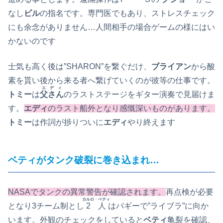
なし
ビル
の指名です。専門医でもあり、ストレスチェック
にも余念がありません…人間相手の場合ゲームの様にはい
かないのです
士気も高く後は”SHARON”を繋ぐだけ、
ブライアン
から酸
素を貰い後から来る者へ繋げていくのが彼等の仕事です。
エディ
トミー
は
父さん
のラストステージをギター演奏で見届けま
す。
エディ
のラスト船外となり感慨深いものがあります。
トミー
は作詞が捗りついに
エディ
やり終えます
ベティがタンク破裂に巻き込まれ…
NASAでタンクの異常警告が確認されます。
再点検が必要
カルロ
・
ベティ
となり3チーム制とし
2人
はバギーで”ライブラ”に向か
います。外観のチェックをしていると
ベティ
亀裂を確認、