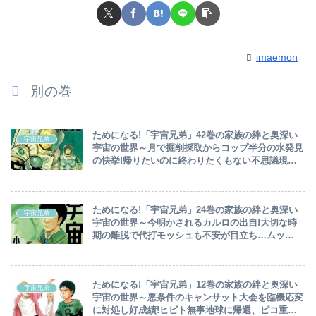
imaemon
別の巻
ためになる!「宇宙兄弟」42巻の家族の絆と奥深い
宇宙兄弟
宇宙の世界～月で掘削採取からコップ半分の水発見
の快挙!帰りたいのに終わりたくもない不思議現象
のムッタ…オリョールとのドッキングもハッチを開
けると火の海～
ためになる!「宇宙兄弟」24巻の家族の絆と奥深い
宇宙兄弟
宇宙の世界～今明かされるカルロの出自!大切な時
期の離脱で代打モッシュも不安が目立ち…ムッ
タ’’生きる’’意味を説きシャロン涙～
ためになる!「宇宙兄弟」12巻の家族の絆と奥深い
宇宙兄弟
宇宙の世界～悪条件のキャンサット大会を臨機応変
に対処し好成績!ヒビト無事地球に帰還、ピコ重圧