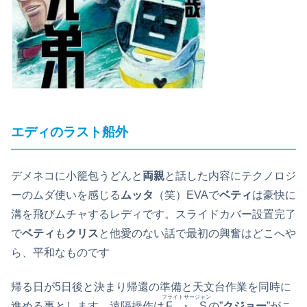
エディ
のラスト船外
デメネコに小籠包うどんと
両親
と話した内容にテクノロジ
ーのムダ使いを感じる
ムッタ
（笑）EVAで
ベティ
は豪快に
溝を飛びムチャするレディです。スライドカバー設置完了
で
ベティ
も
クリス
と他愛のない話で最初の興奮はどこへや
ら、平和なものです
帰る日が5日後と決まり帰還の準備と天文台作業を同時に
フライトサージャン
進める事とします。遠隔操作は
F・S
の”
クジョー
”がこ