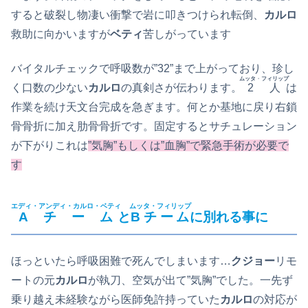
すると破裂し物凄い衝撃で岩に叩きつけられ転倒、
カルロ
救助に向かいますが
ベティ
苦しがっています
バイタルチェックで呼吸数が”32”まで上がっており、珍し
ムッタ
・
フィリップ
く口数の少ない
カルロ
の真剣さが伝わります。
2人
は
作業を続け天文台完成を急ぎます。何とか基地に戻り右鎖
骨骨折に加え肋骨骨折です。固定するとサチュレーション
が下がりこれは
”気胸”もしくは”血胸”で緊急手術が必要で
す
エディ
・
アンディ
・
カルロ
・
ベティ
ムッタ
・
フィリップ
Aチーム
と
Bチーム
に別れる事に
ほっといたら呼吸困難で死んでしまいます…
クジョー
リモ
ートの元
カルロ
が執刀、空気が出て”気胸”でした。一先ず
乗り越え未経験ながら医師免許持っていた
カルロ
の対応が