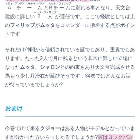
エディ
・
アンディ
・
カルロ
・
ベティ
ムッタ
・
フィリップ
Aチーム
と
Bチーム
に別れる事となり、天文台
ムッタ
・
フィリップ
建設に詳しい
2人
が適任です。ここで経験としては上
の
フィリップ
が
ムッタ
をコマンダーに指名する点がポイン
トです
それだけ仲間から信頼されている証でもあり、重責でもあ
ります。たった2人で月に残るという非常に難しい立場に
なった
ムッタ
、
シャロン
との約束もあり天文台完成させる
為もう少し月滞在が延びそうです…34巻ではどんなお話
が待っているでしょうか?
おまけ
今巻で出て来る
クジョー
はある人物がモデルとなっていま
すが分かった方いらっしゃるでしょうか?
実はロックバン