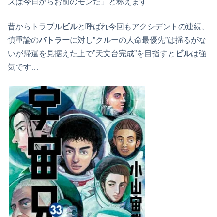
ズは今日からお前のモンだ」と称えます
昔からトラブル
ビル
と呼ばれ今回もアクシデントの連続、
慎重論の
バトラー
に対し”クルーの人命最優先”は揺るがな
いが帰還を見据えた上で”天文台完成”を目指すと
ビル
は強
気です…