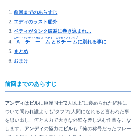
前回までのあらすじ
エディ
のラスト船外
ベティがタンク破裂に巻き込まれ…
エディ
・
アンディ
・
カルロ
・
ベティ
ムッタ
・
フィリップ
Aチーム
と
Bチーム
に別れる事に
まとめ
おまけ
前回までのあらすじ
アンディ
は
ビル
に巨漢同士”2人以上”に褒められた経験に
ついて問われ誰よりも”タフ”な人間になれると言われた事
を思い出し、何と人力で大きな外壁を差し込む作業をこな
します。
アンディ
の怪力に
ビル
も「俺の称号だったフレー