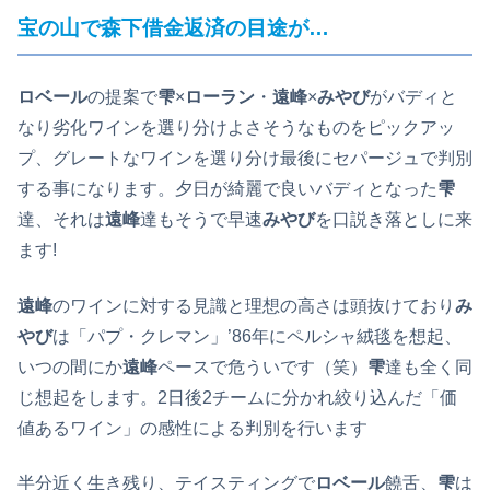
宝の山で森下借金返済の目途が…
ロベール
の提案で
雫
×
ローラン
・
遠峰
×
みやび
がバディと
なり劣化ワインを選り分けよさそうなものをピックアッ
プ、グレートなワインを選り分け最後にセパージュで判別
する事になります。夕日が綺麗で良いバディとなった
雫
達、それは
遠峰
達もそうで早速
みやび
を口説き落としに来
ます!
遠峰
のワインに対する見識と理想の高さは頭抜けており
み
やび
は「パプ・クレマン」’86年にペルシャ絨毯を想起、
いつの間にか
遠峰
ペースで危ういです（笑）
雫
達も全く同
じ想起をします。2日後2チームに分かれ絞り込んだ「価
値あるワイン」の感性による判別を行います
半分近く生き残り、テイスティングで
ロベール
饒舌、
雫
は