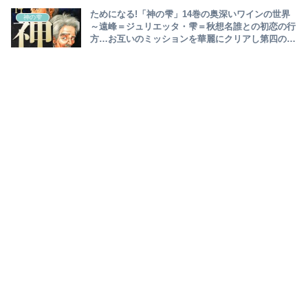
ためになる!「神の雫」14巻の奥深いワインの世界
神の雫
～遠峰＝ジュリエッタ・雫＝秋想名誰との初恋の行
方…お互いのミッションを華麗にクリアし第四の使
徒対決へ!秋の初恋の相手＝静寂はジャズ奏者に転
身～