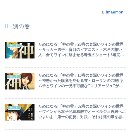
imaemon
別の巻
ためになる!「神の雫」28巻の奥深いワインの世界
神の雫
～サッカー選手・盲目のピアニスト・木戸の想い
人…全てワインに絡ませる珠玉のショート3選完全
収録!金髪イケメン＝ワトキンス乱入で使徒対決混
迷の極みへ～
ためになる!「神の雫」13巻の奥深いワインの世界
神の雫
～神懸かった嗅覚を見せる雫・ローランの共闘!キ
ムチとワインの一見不可能な’’マリアージュ’’が実
現…追い風吹くワイン事業部、一方「第四の使徒」
探しは難航～
ためになる!「神の雫」32巻の奥深いワインの世界
神の雫
～ワインから双子兄妹和解でオーベルジュ再興へ…
いよいよ「第十の使徒」対決、それは死の際を思わ
せる難解さ!遠峰フリーダイビングで死にかける～