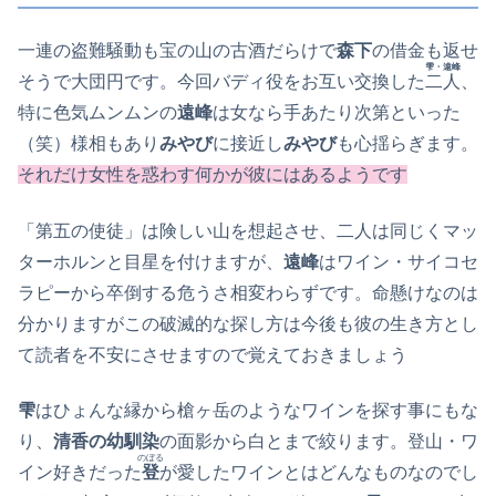
一連の盗難騒動も宝の山の古酒だらけで
森下
の借金も返せ
雫・遠峰
そうで大団円です。今回バディ役をお互い交換した
二人
、
特に色気ムンムンの
遠峰
は女なら手あたり次第といった
（笑）様相もあり
みやび
に接近し
みやび
も心揺らぎます。
それだけ女性を惑わす何かが彼にはあるようです
「第五の使徒」は険しい山を想起させ、二人は同じくマッ
ターホルンと目星を付けますが、
遠峰
はワイン・サイコセ
ラピーから卒倒する危うさ相変わらずです。命懸けなのは
分かりますがこの破滅的な探し方は今後も彼の生き方とし
て読者を不安にさせますので覚えておきましょう
雫
はひょんな縁から槍ヶ岳のようなワインを探す事にもな
り、
清香の幼馴染
の面影から白とまで絞ります。登山・ワ
のぼる
イン好きだった
登
が愛したワインとはどんなものなのでし