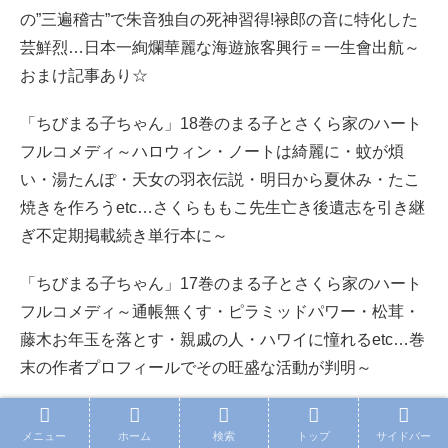
の”三遍稽古”で朱音独自の死神習得!禄郎の音に特化した
芸鮮烈…日本一絢爛華麗な海遊旅客興行＝一生會出航～
おまけ記事あり☆
「ちびまる子ちゃん」18巻のまる子とさくら家のハート
フルコメディ～ハロウィン・ノートは綺麗に・蚊が煩
い・湯たんぽ・天女の羽衣伝説・明日から夏休み・たこ
焼きを作ろうetc…さくらももこ先生亡き後遺志を引き継
ぎ不定期掲載続き単行本に～
「ちびまる子ちゃん」17巻のまる子とさくら家のハート
フルコメディ～通帳無くす・ピラミッドパワー・松茸・
藤木お年玉を落とす・親戚の人・ハワイに憧れるetc…巻
末の作者プロフィールでその旺盛な活動が判明～
メニュー
ホーム
検索
トップ
サイドバー