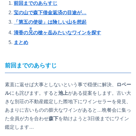
前回までのあらすじ
宝の山で森下借金返済の目途が…
「第五の使徒」は険しい山を想起
登
清香の
兄
の槍ヶ岳みたいなワインを探す
まとめ
前回までのあらすじ
素直に返せば大事としないという事で穏便に解決、
ロベー
ル
にも詫びます。すると
池上
がある提案をします。古い大
きな別荘の不動産鑑定した際地下にワインセラーを発見、
あまりに古いものの膨大なワインがあると…晩餐会に集っ
た全員が力を合わせ
森下
を助けようと3日後までにワイン
鑑定します…