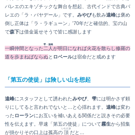
バレエのエキゾチックな舞台を想起、古代インドで古典バ
レエの「ラ・バヤデール」です。
みやび
も飲み
遠峰
は褒め
倒し正体は「ラ・ラギューン」’70年だと確信的、宝の山
で
森下
は借金返せそうで皆に感謝します
雫・遠峰
一瞬仲間となった
二人
が明日になれば火花を散らし修羅の
道を歩まねばならぬ
と
ロベール
は宿命だと戒めます
「第五の使徒」は険しい山を想起
遠峰
にスタッフとして誘われた
みやび
、
雫
には明かさず頼
りにしてると言われでないと…と心揺れます。
遠峰
は変わ
った
ローラン
にお互いを補いあえる関係だと説きその必要
性を伝えます。早速「第五の使徒」について
霧生
から招集
いただき
が掛かりその口上は孤高の
頂
だと…