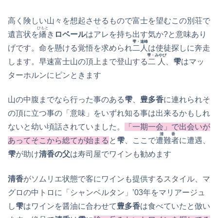
高く険しい山々を想起させるもので富士を望むこの別荘で
ひもと
・・
遺言状を
繙
き
ロベール
は
アレ
を持ち出す気か?と意味あり
雫・遠峰
げです。命を懸ける覚悟を求められ
二人
は使徒探しに奔走
雫・みやび
します。早速富士山の頂上まで登山する
二人
、
雫
はマッ
ターホルンにピンときます
山の中腹までなら行った事のある
雫
、
豊多香
に連れられそ
の頂に立つ事の「意味」をいずれ知る事は出来るかもしれ
ないと幼い頃話されていました。
「一期一会」で出会いが
清香
あってそこから総てが始まる
と
雫
、ここで
遭難者
に遭遇、
雫
が助け
清香の父
は寿司屋でワインも勧めます
清香
がソムリエ状態で客にワインも提供するスタイル、マ
グロの中トロに「シャンベルタン」’03年をマリアージュ
し
雫
はワインを醤油に合わせて
豊多香
は食べていたと倣い