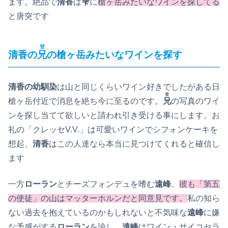
ます。絶品で
清香
は
雫
に
槍ヶ岳みたいなワインを探してる
と唐突です
登
清香の
兄
の槍ヶ岳みたいなワインを探す
清香の幼馴染
は山と同じくらいワイン好きでしたがある日
登
槍ヶ岳付近で消息を絶ち今に至るのです。
兄
の写真のワイ
ンを探し当てて欲しいと請われ引き受ける事にします。お
礼の「クレッセV.V.」は可愛いワインでシフォンケーキを
想起、
清香
はこの人達なら本当に見つけてくれると確信し
ます
一方
ローラン
とチーズフォンデュを嗜む
遠峰
、
彼も「第五
の使徒」の山はマッターホルンだと同意見です。
私の知ら
ない過去を抱えているのかもしれないと不気味な
遠峰
に嫌
な予感がする
ローラン
を諭し、
遠峰
はワイン・サイコセラ