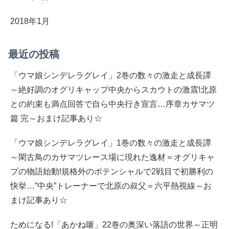
2018年1月
最近の投稿
「ウマ娘シンデレラグレイ」2巻の数々の激走と成長譚
～絶好調のオグリキャップ中央からスカウトの激震!北原
との約束も満点回答で自ら中央行き宣言…序章カサマツ
篇 完～おまけ記事あり☆
「ウマ娘シンデレラグレイ」1巻の数々の激走と成長譚
～閑古鳥のカサマツレース場に現れた逸材＝オグリキャ
プの物語始動!規格外のポテンシャルで2戦目で初勝利の
快挙…”中央”トレーナーで北原の叔父＝六平熱視線～お
まけ記事あり☆
ためになる!「あかね噺」22巻の奥深い落語の世界～正明