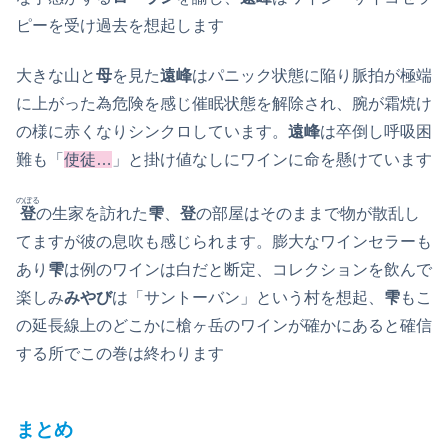
ピーを受け過去を想起します
大きな山と
母
を見た
遠峰
はパニック状態に陥り脈拍が極端
に上がった為危険を感じ催眠状態を解除され、腕が霜焼け
の様に赤くなりシンクロしています。
遠峰
は卒倒し呼吸困
難も「
使徒…
」と掛け値なしにワインに命を懸けています
のぼる
登
の生家を訪れた
雫
、
登
の部屋はそのままで物が散乱し
てますが彼の息吹も感じられます。膨大なワインセラーも
あり
雫
は例のワインは白だと断定、コレクションを飲んで
楽しみ
みやび
は「サントーバン」という村を想起、
雫
もこ
の延長線上のどこかに槍ヶ岳のワインが確かにあると確信
する所でこの巻は終わります
まとめ