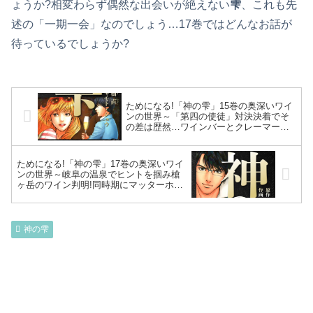
ょうか?相変わらず偶然な出会いが絶えない
雫
、これも先
述の「一期一会」なのでしょう…17巻ではどんなお話が
待っているでしょうか?
ためになる!「神の雫」15巻の奥深いワイ
ンの世界～「第四の使徒」対決決着でそ
の差は歴然…ワインバーとクレーマーの
リスクとは⁉窃盗容疑を暴くミステリーも
の再び～
ためになる!「神の雫」17巻の奥深いワイ
ンの世界～岐阜の温泉でヒントを掴み槍
ヶ岳のワイン判明!同時期にマッターホル
ンに挑む雫・遠峰、それぞれ「第五の使
徒」選定でいざ勝負～
神の雫