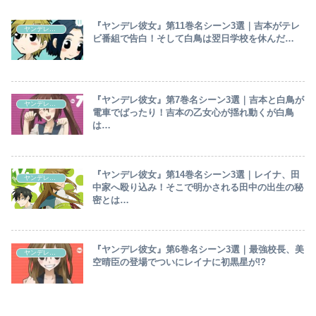
『ヤンデレ彼女』第11巻名シーン3選｜吉本がテレ
ヤンデレ彼女
ビ番組で告白！そして白鳥は翌日学校を休んだ…
『ヤンデレ彼女』第7巻名シーン3選｜吉本と白鳥が
ヤンデレ彼女
電車でばったり！吉本の乙女心が揺れ動くが白鳥
は…
『ヤンデレ彼女』第14巻名シーン3選｜レイナ、田
ヤンデレ彼女
中家へ殴り込み！そこで明かされる田中の出生の秘
密とは…
『ヤンデレ彼女』第6巻名シーン3選｜最強校長、美
ヤンデレ彼女
空晴臣の登場でついにレイナに初黒星が!?