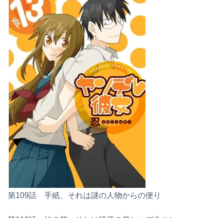
第109話 手紙、それは謎の人物からの便り