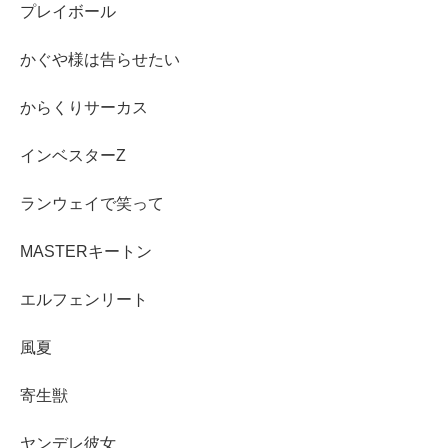
プレイボール
かぐや様は告らせたい
からくりサーカス
インベスターZ
ランウェイで笑って
MASTERキートン
エルフェンリート
風夏
寄生獣
ヤンデレ彼女