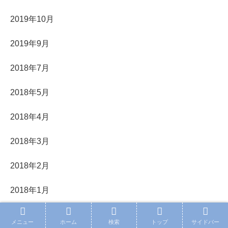
2019年10月
2019年9月
2018年7月
2018年5月
2018年4月
2018年3月
2018年2月
2018年1月
最近の投稿
メニュー
ホーム
検索
トップ
サイドバー