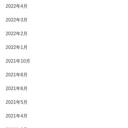
2022年4月
2022年3月
2022年2月
2022年1月
2021年10月
2021年8月
2021年6月
2021年5月
2021年4月