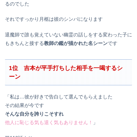
るのでした
それですっかり月柩は彼のシンパになります
退魔師で誰も覚えていない幽霊の話しをする変わった子に
もきちんと接する
教師の鑑が描かれた名シーン
です
1位 吉本が平手打ちした相手を一喝するシ
ーン
「私は…彼が好きで告白して選んでもらえました
その結果が今です
そんな自分を誇りこそすれ
他人に恥じる気も退く気もありません！
」