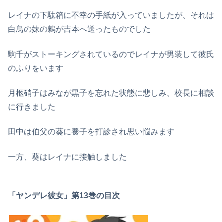
レイナの下駄箱に不幸の手紙が入っていましたが、それは
白鳥の妹の鶫が吉本へ送ったものでした
駒千がストーキングされているのでレイナが男装して彼氏
のふりをいます
月柩硝子はみなが黒子を忘れた状態に悲しみ、校長に相談
に行きました
田中は伯父の葵に養子を打診され思い悩みます
一方、葵はレイナに接触しました
「ヤンデレ彼女」第13巻の目次