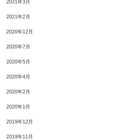
2021年3月
2021年2月
2020年12月
2020年7月
2020年5月
2020年4月
2020年2月
2020年1月
2019年12月
2019年11月