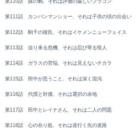
第110話 妹の鶫、それは評価の厳しいブラコン
第111話 カンパンマンショー、それは子供の頃の出会い
第112話 駒千の彼氏、それはイケメンニューフェイス
第113話 迫り来る危機、それは忍び寄る怪人
第114話 ガラスの苦悩、それは見えないチカラ
第115話 田中が思うこと、それは深く混沌
第116話 代償と対価、それは選択の余地
第117話 田中とレイナさん、それは二人の問題
第118話 心の在り処、それは道行く先の迷路