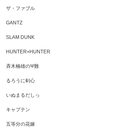
ザ・ファブル
GANTZ
SLAM DUNK
HUNTER×HUNTER
斉木楠雄のΨ難
るろうに剣心
いぬまるだしっ
キャプテン
五等分の花嫁