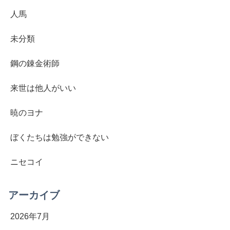
人馬
未分類
鋼の錬金術師
来世は他人がいい
暁のヨナ
ぼくたちは勉強ができない
ニセコイ
アーカイブ
2026年7月