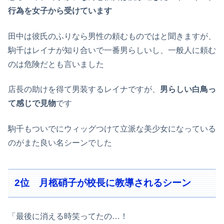
行為を女子から受けています
田中は彼氏のふりなら男性の頼むものではと聞きますが、
駒千はレイナが知り合いで一番男らしいし、一般人に頼む
のは危険だとも言いました
店長の助けを得て男装するレイナですが、
男らしい白鳥っ
て感じで見物
です
駒千もついでにウィッグつけて立派な美少女になっている
のがまた良い名シーンでした
2位 月柩硝子が校長に教導されるシーン
「最後に消える時笑ってたの…！