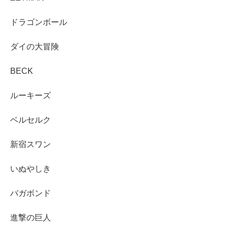
ドラゴンボール
ダイの大冒険
BECK
ルーキーズ
ベルセルク
新宿スワン
いぬやしき
バガボンド
進撃の巨人