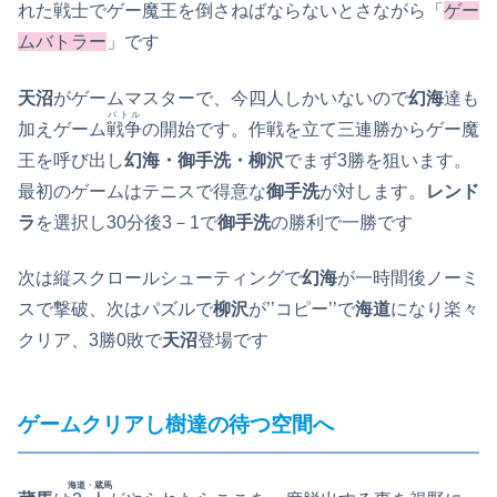
れた戦士でゲー魔王を倒さねばならないとさながら「
ゲー
ムバトラー
」です
天沼
がゲームマスターで、今四人しかいないので
幻海
達も
バトル
加えゲーム
戦争
の開始です。作戦を立て三連勝からゲー魔
王を呼び出し
幻海・御手洗・柳沢
でまず3勝を狙います。
最初のゲームはテニスで得意な
御手洗
が対します。
レンド
ラ
を選択し30分後3－1で
御手洗
の勝利で一勝です
次は縦スクロールシューティングで
幻海
が一時間後ノーミ
スで撃破、次はパズルで
柳沢
が’’コピー’’で
海道
になり楽々
クリア、3勝0敗で
天沼
登場です
ゲームクリアし樹達の待つ空間へ
海道・蔵馬