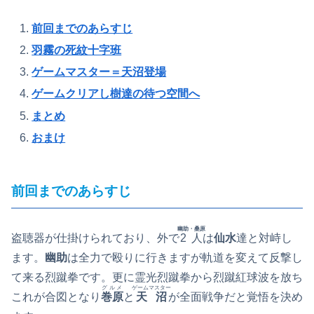
前回までのあらすじ
羽霧の死紋十字班
ゲームマスター＝天沼登場
ゲームクリアし樹達の待つ空間へ
まとめ
おまけ
前回までのあらすじ
幽助・桑原
盗聴器が仕掛けられており、外で
2人
は
仙水
達と対峙し
ます。
幽助
は全力で殴りに行きますが軌道を変えて反撃し
て来る烈蹴拳です。更に霊光烈蹴拳から烈蹴紅球波を放ち
グルメ
ゲームマスター
これが合図となり
巻原
と
天沼
が全面戦争だと覚悟を決め