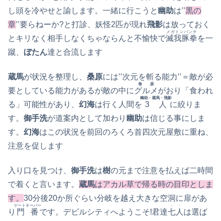
し頭を冷やせと諭します。一緒に行こうと
幽助
は’’
黒の
章
’’要らねーか?と打診、妖怪2匹が現れ
飛影
は放っておく
メガトンパンチ
とキリなく相手しなくちゃならんと不愉快で
滅我豚拳
を一
蹴、
ぼたん
達と合流します
蔵馬
が状況を整理し、
桑原
には’’次元を斬る能力’’＝敵が必
巻原
要としている能力があるが敵の中に
グルメ
がおり「食われ
幽助・蔵馬・飛影
る」可能性があり、
幻海
は行く人間を
3人
に絞りま
す。
御手洗
が道案内として加わり
幽助
は信じる事にしま
す。
幻海
はこの状況を前回のろくろ首四次元屋敷に重ね、
注意を促します
入り口を見つけ、
御手洗
は
樹
の元まで注意を払えば二時間
で着くと言います。
蔵馬
はアカル草で帰る時の目印としま
す。
30分後20か所ぐらい分岐を越え大きな空洞に扉があ
ゲートキーパー
・・
り
門番
です。デビルシティへようこそ!君達
七人
は選ば