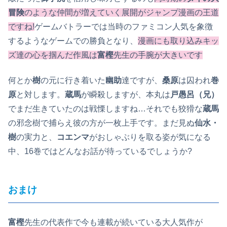
冒険
のような仲間が増えていく展開がジャンプ漫画の王道
ですね!
ゲームバトラーでは当時のファミコン人気を象徴
するようなゲームでの勝負となり、
漫画にも取り込みキッ
ズ達の心を掴んだ作風は
富樫
先生の手腕が大きいです
何とか
樹
の元に行き着いた
幽助
達ですが、
桑原
は囚われ
巻
原
と対します。
蔵馬
が瞬殺しますが、本丸は
戸愚呂（兄）
でまだ生きていたのは戦慄しますね…それでも狡猾な
蔵馬
の邪念樹で捕らえ彼の方が一枚上手です。まだ見ぬ
仙水・
樹
の実力と、
コエンマ
がおしゃぶりを取る姿が気になる
中、16巻ではどんなお話が待っているでしょうか?
おまけ
富樫
先生の代表作で今も連載が続いている大人気作が