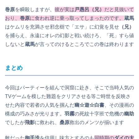
巻原
を瞬殺しますが、
彼が実は
戸愚呂（兄）
だと見抜いて
おり、
巻原
に食われ逆に乗っ取ってしまったのです。
蔵馬
はケムリを充満させ邪念樹で「エサ」に幻覚を見せ
（兄）
を捕らえ、永遠にオレの幻影と戦い続けろ、「死」すら値
しないと
蔵馬
が言ってのけるところでこの巻は終わります
まとめ
今回はパーティーを組んで洞窟に赴き、そこで当時人気の
TVゲームを模した難題をクリアさせる等ご時世を反映さ
せた内容で若者の人気を掴んだ
幽☆遊☆白書
、その漫画の
構成の巧みさが光ります。
羽霧
の死紋十字班で危機の
幽助
でしたが
飛影
に救われ、
桑原
救出のメンツが揃います
敵だった
御手洗
を信用し味方とするのも
同時期の
ダイの大