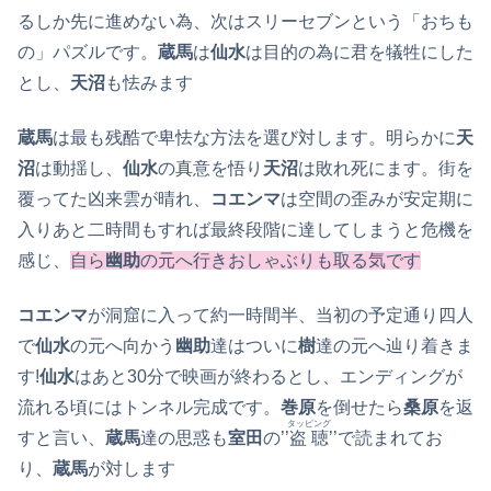
るしか先に進めない為、次はスリーセブンという「おちも
の」パズルです。
蔵馬
は
仙水
は目的の為に君を犠牲にした
とし、
天沼
も怯みます
蔵馬
は最も残酷で卑怯な方法を選び対します。明らかに
天
沼
は動揺し、
仙水
の真意を悟り
天沼
は敗れ死にます。街を
覆ってた凶来雲が晴れ、
コエンマ
は空間の歪みが安定期に
入りあと二時間もすれば最終段階に達してしまうと危機を
感じ、
自ら
幽助
の元へ行きおしゃぶりも取る気です
コエンマ
が洞窟に入って約一時間半、当初の予定通り四人
で
仙水
の元へ向かう
幽助
達はついに
樹
達の元へ辿り着きま
す!
仙水
はあと30分で映画が終わるとし、エンディングが
流れる頃にはトンネル完成です。
巻原
を倒せたら
桑原
を返
タッピング
すと言い、
蔵馬
達の思惑も
室田
の’’
盗聴
’’で読まれてお
り、
蔵馬
が対します