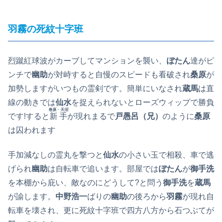
羽霧の死紋十字班
烈蹴紅球波がカーブしてマンションを襲い、
ぼたん
達がピ
ンチで
幽助
が対峙すると自慢のスピードも看破され
桑原
が
加勢しますがいつもの霊剣です。簡単にいなされ
蔵馬
は直
線の動きでは
仙水
を捉えられないとローズウィップで勝負
巻原・天沼
です!すると
新手
が現れまるで
戸愚呂（兄）
のように
桑原
は囚われます
手加減なしの霊丸を撃つと
仙水
の小さい玉で相殺、車で逃
げられ
幽助
は自転車で追います。部屋では
ぼたん
が
御手洗
を本棚から庇い、敵なのにどうして?と問う
御手洗
を
蔵馬
が諭します。
中野浩一
ばりの
幽助
の後ろから
羽霧
が現れ自
転車を壊され、更に死紋十字班で四方八方から石つぶてが