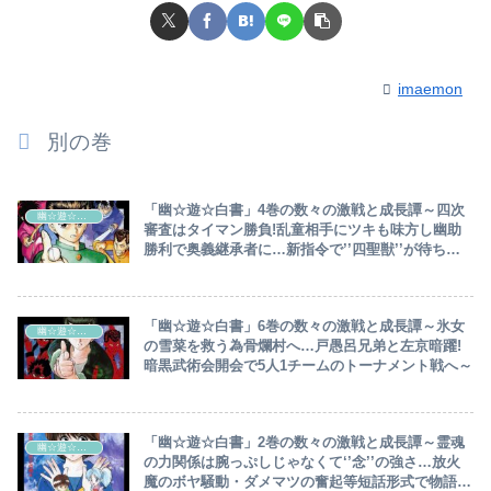
imaemon
別の巻
「幽☆遊☆白書」4巻の数々の激戦と成長譚～四次
幽☆遊☆白書
審査はタイマン勝負!乱童相手にツキも味方し幽助
勝利で奥義継承者に…新指令で’’四聖獣’’が待ち構
える迷宮城へ4人で乗り込み～
「幽☆遊☆白書」6巻の数々の激戦と成長譚～氷女
幽☆遊☆白書
の雪菜を救う為骨爛村へ…戸愚呂兄弟と左京暗躍!
暗黒武術会開会で5人1チームのトーナメント戦へ～
「幽☆遊☆白書」2巻の数々の激戦と成長譚～霊魂
幽☆遊☆白書
の力関係は腕っぷしじゃなくて‘’念’’の強さ…放火
魔のボヤ騒動・ダメマツの奮起等短話形式で物語を