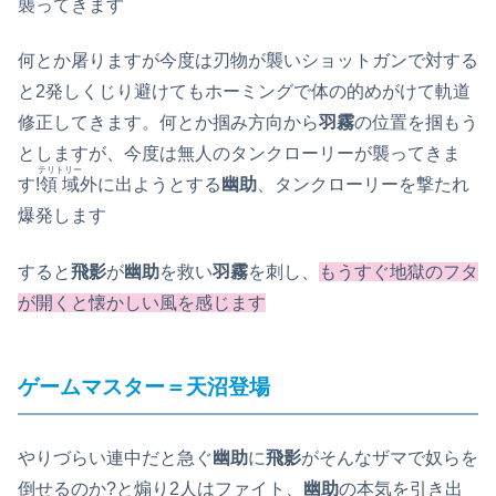
襲ってきます
何とか屠りますが今度は刃物が襲いショットガンで対する
と2発しくじり避けてもホーミングで体の的めがけて軌道
修正してきます。何とか掴み方向から
羽霧
の位置を掴もう
としますが、今度は無人のタンクローリーが襲ってきま
テリトリー
す!
領域
外に出ようとする
幽助
、タンクローリーを撃たれ
爆発します
すると
飛影
が
幽助
を救い
羽霧
を刺し、
もうすぐ地獄のフタ
が開くと懐かしい風を感じます
ゲームマスター＝天沼登場
やりづらい連中だと急ぐ
幽助
に
飛影
がそんなザマで奴らを
倒せるのか?と煽り2人はファイト、
幽助
の本気を引き出