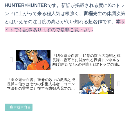
HUNTER×HUNTER
です。新話が掲載される度にXのトレ
ンドに上がって来る程人気は根強く、
富樫
先生の体調次第
とはいえその注目度の高さが伺い知れる超名作です。
本サ
イトでも記事ありますので是非ご覧下さい
「幽☆遊☆白書」14巻の数々の激戦と成
長譚～蟲寄市に開かれる界境トンネルを
塞げ!新たな7人の刺客とは⁉トップの仙水
忍＝元霊界探偵で幽助の先輩と判明～
「幽☆遊☆白書」16巻の数々の激戦と成
長譚～仙水は七つの多重人格者…コエン
マ決死の霊界に存在する防御系呪文の最
大最強＝魔封環も通じず!人間界の危機レ
ベルがAⅡ、舞台は霊界へ～
幽☆遊☆白書