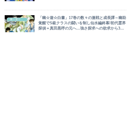
彩る!螢子のキスでついに幽助生き返る～
「幽☆遊☆白書」17巻の数々の激戦と成長譚～幽助
幽☆遊☆白書
覚醒でS級クラスの闘いを制し仙水編終幕!初代霊界
探偵＝真田黒呼の元へ…強さ探求への欲求から3つ
巴の魔界に降り立つ幽助～