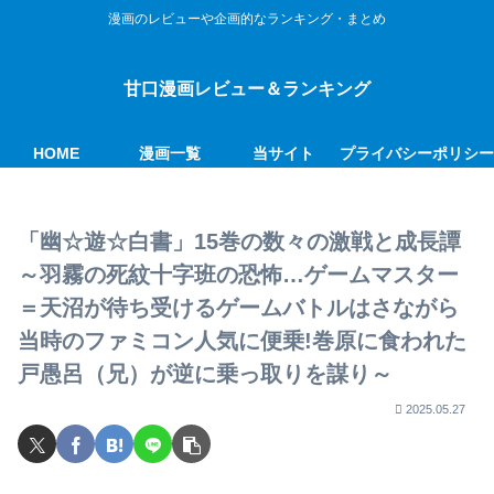
漫画のレビューや企画的なランキング・まとめ
甘口漫画レビュー＆ランキング
HOME
漫画一覧
当サイト
プライバシーポリシ
「幽☆遊☆白書」15巻の数々の激戦と成長譚
～羽霧の死紋十字班の恐怖…ゲームマスター
＝天沼が待ち受けるゲームバトルはさながら
当時のファミコン人気に便乗!巻原に食われた
戸愚呂（兄）が逆に乗っ取りを謀り～
2025.05.27