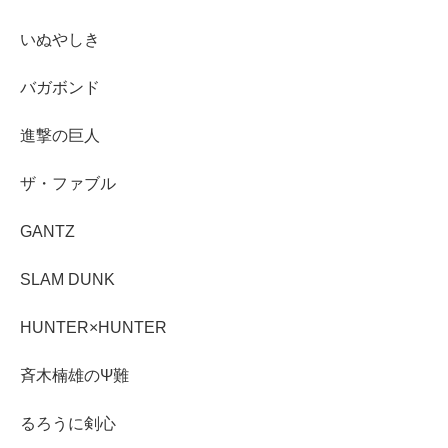
いぬやしき
バガボンド
進撃の巨人
ザ・ファブル
GANTZ
SLAM DUNK
HUNTER×HUNTER
斉木楠雄のΨ難
るろうに剣心