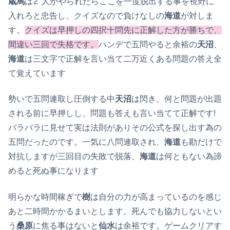
蔵馬
は
2人
がやられたらここを一度脱出する事を視野に
入れろと忠告し、クイズなので負けなしの
海道
が対しま
す。
クイズは早押しの四択十問先に正解した方が勝ちで、
間違い三回で失格です。
ハンデで五問やると余裕の
天沼
、
海道
は三文字で正解を言い当て二万近くある問題の答え全
て覚えています
勢いで五問連取し圧倒する中
天沼
は閃き、何と問題が出題
される前に早押しし、問題も答えも言い当てて正解です!
バラバラに見せて実は法則がありその公式を探し出す為の
五問だったのです。一気に八問連取され、
海道
も勘だけで
対抗しますが三回目の失敗で脱落、
海道
は何ともない為諦
めると死ぬ事になります
明らかな時間稼ぎで
樹
は自分の力が高まっているのを感じ
あと二時間かかるまいとします。死んでも協力しないとい
う
桑原
に焦る事はないと
仙水
は余裕です。ゲームクリアす