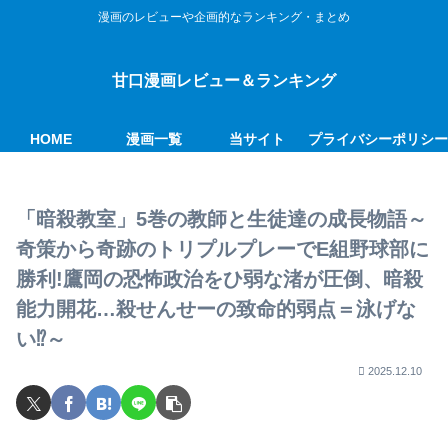
漫画のレビューや企画的なランキング・まとめ
甘口漫画レビュー＆ランキング
HOME
漫画一覧
当サイト
プライバシーポリシ
「暗殺教室」5巻の教師と生徒達の成長物語～
奇策から奇跡のトリプルプレーでE組野球部に
勝利!鷹岡の恐怖政治をひ弱な渚が圧倒、暗殺
能力開花…殺せんせーの致命的弱点＝泳げな
い⁉～
2025.12.10