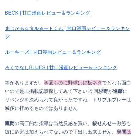
BECK | 甘口漫画レビュー＆ランキング
まじかる☆タルるートくん | 甘口漫画レビュー＆ランキン
グ
ルーキーズ | 甘口漫画レビュー＆ランキング
ろくでなしBLUES | 甘口漫画レビュー＆ランキング
等がありますが、
学園ものに野球は鉄板ネタ
でどれも面白
いので是非掲載記事探してみて下さい!今回
杉野
が
進藤
に
リベンジを決められて良かったですね。トリプルプレーは
滅多に拝めるものではありません
鷹岡
の高圧的な指導は当然反感を買い、
殺せんせー
激怒も
彼に危害は加えられてないので手出し出来ません。
烏間
は