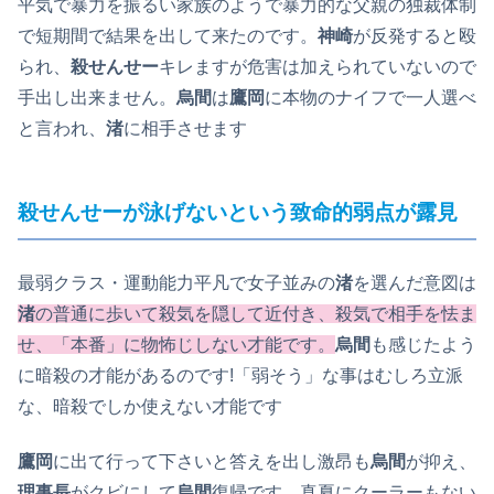
平気で暴力を振るい家族のようで暴力的な父親の独裁体制
で短期間で結果を出して来たのです。
神崎
が反発すると殴
られ、
殺せんせー
キレますが危害は加えられていないので
手出し出来ません。
烏間
は
鷹岡
に本物のナイフで一人選べ
と言われ、
渚
に相手させます
殺せんせー
が泳げないという致命的弱点が露見
最弱クラス・運動能力平凡で女子並みの
渚
を選んだ意図は
渚
の普通に歩いて殺気を隠して近付き、殺気で相手を怯ま
せ、「本番」に物怖じしない才能です。
烏間
も感じたよう
に暗殺の才能があるのです!「弱そう」な事はむしろ立派
な、暗殺でしか使えない才能です
鷹岡
に出て行って下さいと答えを出し激昂も
烏間
が抑え、
理事長
がクビにして
烏間
復帰です。真夏にクーラーもない