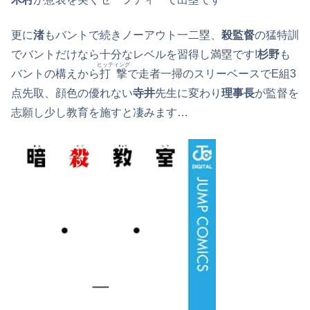
更に
渚
もバントで続きノーアウト一二塁、
殺監督
の猛特訓
でバントだけなら十分なレベルを習得し満塁です!
杉野
も
ヒッティング
バントの構えから
打撃
で走者一掃のスリーベースでE組3
点先取、顔色の優れない
寺井
先生に変わり
理事長
が監督を
志願し少し教育を施すと凄みます…