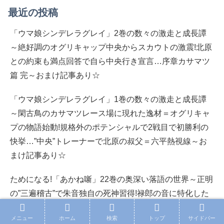
最近の投稿
「ウマ娘シンデレラグレイ」2巻の数々の激走と成長譚
～絶好調のオグリキャップ中央からスカウトの激震!北原
との約束も満点回答で自ら中央行き宣言…序章カサマツ
篇 完～おまけ記事あり☆
「ウマ娘シンデレラグレイ」1巻の数々の激走と成長譚
～閑古鳥のカサマツレース場に現れた逸材＝オグリキャ
プの物語始動!規格外のポテンシャルで2戦目で初勝利の
快挙…”中央”トレーナーで北原の叔父＝六平熱視線～お
まけ記事あり☆
ためになる!「あかね噺」22巻の奥深い落語の世界～正明
の”三遍稽古”で朱音独自の死神習得!禄郎の音に特化した
芸鮮烈…日本一絢爛華麗な海遊旅客興行＝一生會出航～
メニュー
ホーム
検索
トップ
サイドバー
おまけ記事あり☆