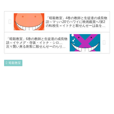
「暗殺教室」4巻の教師と生徒達の成長物
語～マッハ20でハワイに映画鑑賞へ!第2
の転校生＝イトナと殺せんせーは血を分
けた兄弟⁉球技大会で野球部選抜と余興試
合～
「暗殺教室」6巻の教師と生徒達の成長物
語～イケメグ・寺坂・イトナ・シロ…
次々襲い来る刺客に殺せんせーのらりく
らりと打開!期末テストでE組’’五英傑’’と
真っ向勝負～
暗殺教室