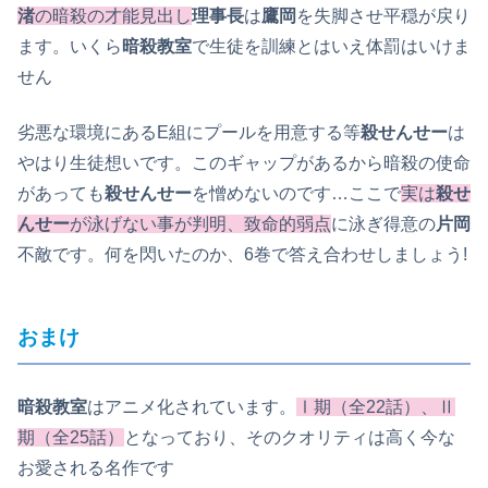
渚
の暗殺の才能見出し
理事長
は
鷹岡
を失脚させ平穏が戻り
ます。いくら
暗殺教室
で生徒を訓練とはいえ体罰はいけま
せん
劣悪な環境にあるE組にプールを用意する等
殺せんせー
は
やはり生徒想いです。このギャップがあるから暗殺の使命
があっても
殺せんせー
を憎めないのです…ここで
実は
殺せ
んせー
が泳げない事が判明、致命的弱点
に泳ぎ得意の
片岡
不敵です。何を閃いたのか、6巻で答え合わせしましょう!
おまけ
暗殺教室
はアニメ化されています。
Ⅰ期（全22話）、Ⅱ
期（全25話）
となっており、そのクオリティは高く今な
お愛される名作です