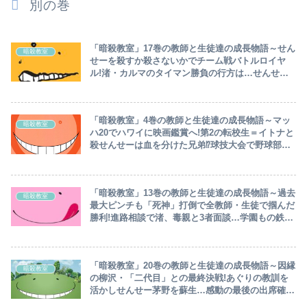
別の巻
「暗殺教室」17巻の教師と生徒達の成長物語～せん
暗殺教室
せーを殺すか殺さないかでチーム戦バトルロイヤ
ル!渚・カルマのタイマン勝負の行方は…せんせー
を生かす為宇宙ステーションをハイジャックミッシ
ョン～
「暗殺教室」4巻の教師と生徒達の成長物語～マッ
暗殺教室
ハ20でハワイに映画鑑賞へ!第2の転校生＝イトナと
殺せんせーは血を分けた兄弟⁉球技大会で野球部選
抜と余興試合～
「暗殺教室」13巻の教師と生徒達の成長物語～過去
暗殺教室
最大ピンチも「死神」打倒で全教師・生徒で掴んだ
勝利!進路相談で渚、毒親と3者面談…学園もの鉄板
ネタ＝学園祭で出店：どんぐりラーメン⁉～
「暗殺教室」20巻の教師と生徒達の成長物語～因縁
暗殺教室
の柳沢・「二代目」との最終決戦!あぐりの教訓を
活かしせんせー茅野を蘇生…感動の最後の出席確認
と、渚がせんせー暗殺実行～