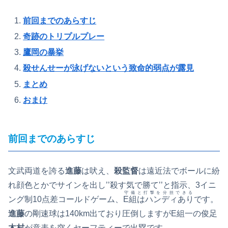
前回までのあらすじ
奇跡のトリプルプレー
鷹岡の暴挙
殺せんせー
が泳げないという致命的弱点が露見
まとめ
おまけ
前回までのあらすじ
文武両道を誇る
進藤
は吠え、
殺監督
は遠近法でボールに紛
れ顔色とかでサインを出し’’殺す気で勝て’’と指示、3イニ
守備と打撃を分担できる
ング制10点差コールドゲーム、
E組はハンディあり
です。
進藤
の剛速球は140km出ており圧倒しますがE組一の俊足
木村
が意表を突くセーフティーで出塁です