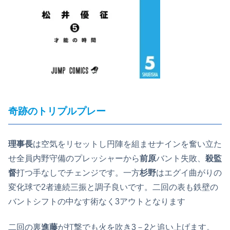
奇跡のトリプルプレー
理事長
は空気をリセットし円陣を組ませナインを奮い立た
せ全員内野守備のプレッシャーから
前原
バント失敗、
殺監
督
打つ手なしでチェンジです。一方
杉野
はエグイ曲がりの
変化球で2者連続三振と調子良いです。二回の表も鉄壁の
バントシフトの中なす術なく3アウトとなります
二回の裏
進藤
が打撃でも火を吹き3－2と追い上げます。