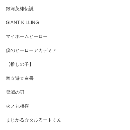
銀河英雄伝説
GIANT KILLING
マイホームヒーロー
僕のヒーローアカデミア
【推しの子】
幽☆遊☆白書
鬼滅の刃
火ノ丸相撲
まじかる☆タルるートくん