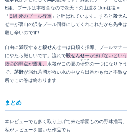
E組、プールは本校舎なので炎天下の山道を1km往復＝
「
E組 死のプール行軍
」と呼ばれています。すると
殺せん
せー
が裏山の沢をプール同様にしてくれこれだから
先生
は
殺し辛いのです!
自由に満喫すると
殺せんせー
は口煩く指導、プールマナー
にやたら厳しいです。流れで
殺せんせー
が泳げないという
テーマ
致命的弱点が露見、
水殺がこの夏の
研究
の一つになりそう
で、
茅野
が溺れ
片岡
が救い水の中なら出番かもねと不敵な
所でこの巻は終わります
まとめ
本レビューでも多く取り上げて来た学園ものの野球描写、
私がレビューを書いた作品でも