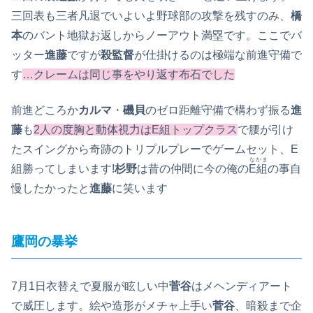
三回表も三者凡退でいよいよ野球部の攻撃を残すのみ、
橋
本
のバント地獄お返しからノーアウト満塁です。ここでバ
ッター
進藤
ですが
殺監督
が仕掛けるのは極端な前進守備で
す
…クレームは同じ事をやり返す布石でした
前進どころか
カルマ
・
磯貝
のゼロ距離守備で構わず振る
進
藤
も
2人の度胸と動体視力はE組トップクラス
で腰が引け
たスイングから奇跡のトリプルプレーでゲームセット、E
なかま
組勝ってしまいます!
杉野
は昔の仲間に今の俺の
E組
の事自
慢したかったと
進藤
に笑います
鷹岡の暴挙
7月1日衣替えで夏服が眩しい中
菅谷
はメヘンディアート
で威圧します。絵や造形がメチャ上手い
菅谷
、暗殺まで企