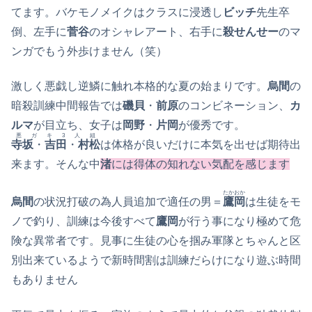
てます。バケモノメイクはクラスに浸透し
ビッチ
先生卒
倒、左手に
菅谷
のオシャレアート、右手に
殺せんせー
のマ
ンガでもう外歩けません（笑）
激しく悪戯し逆鱗に触れ本格的な夏の始まりです。
烏間
の
暗殺訓練中間報告では
磯貝
・
前原
のコンビネーション、
カ
ルマ
が目立ち、女子は
岡野
・
片岡
が優秀です。
悪ガキ3人組
寺坂
・
吉田
・
村松
は体格が良いだけに本気を出せば期待出
来ます。そんな中
渚
には得体の知れない気配を感じます
たかおか
烏間
の状況打破の為人員追加で適任の男＝
鷹岡
は生徒をモ
ノで釣り、訓練は今後すべて
鷹岡
が行う事になり極めて危
険な異常者です。見事に生徒の心を掴み軍隊とちゃんと区
別出来ているようで新時間割は訓練だらけになり遊ぶ時間
もありません