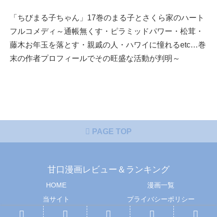
「ちびまる子ちゃん」17巻のまる子とさくら家のハート
フルコメディ～通帳無くす・ピラミッドパワー・松茸・
藤木お年玉を落とす・親戚の人・ハワイに憧れるetc…巻
末の作者プロフィールでその旺盛な活動が判明～
PAGE TOP
甘口漫画レビュー＆ランキング
HOME
漫画一覧
当サイト
プライバシーポリシー
© 2018-2026 甘口漫画レビュー＆ランキング.