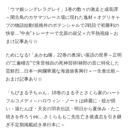
「ウマ娘シンデレラグレイ」1巻の数々の激走と成長譚
～閑古鳥のカサマツレース場に現れた逸材＝オグリキャ
プの物語始動!規格外のポテンシャルで2戦目で初勝利の
快挙…”中央”トレーナーで北原の叔父＝六平熱視線～お
まけ記事あり☆
ためになる!「あかね噺」22巻の奥深い落語の世界～正明
の”三遍稽古”で朱音独自の死神習得!禄郎の音に特化した
芸鮮烈…日本一絢爛華麗な海遊旅客興行＝一生會出航～
おまけ記事あり☆
「ちびまる子ちゃん」18巻のまる子とさくら家のハート
フルコメディ～ハロウィン・ノートは綺麗に・蚊が煩
い・湯たんぽ・天女の羽衣伝説・明日から夏休み・たこ
焼きを作ろうetc…さくらももこ先生亡き後遺志を引き継
ぎ不定期掲載続き単行本に～