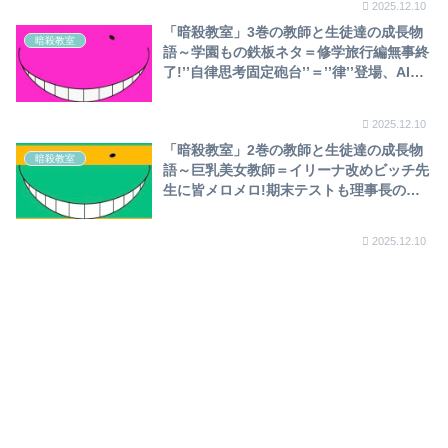
2025.12.10
「暗殺教室」3巻の教師と生徒達の成長物
暗殺教室
語～学園もの鉄板ネタ＝修学旅行編無事終
了!’’自律思考固定砲台’’＝’’律’’登場、AIで
時代先取り…前原リベンジ成功で改心～
2025.12.10
「暗殺教室」2巻の教師と生徒達の成長物
暗殺教室
語～巨乳美女教師＝イリーナ改めビッチ先
生に皆メロメロ!期末テストも理事長の魔
の手が…修学旅行で京都2泊3日の旅も波乱
の幕開け～
2025.12.10