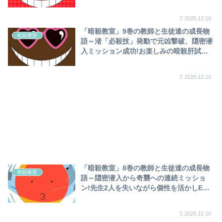
トナE組加入～
2025.12.10
「暗殺教室」9巻の教師と生徒達の成長物
暗殺教室
語～渚「必殺技」発動で元凶撃破、隠密潜
入ミッション成功!お楽しみの暗殺肝試し
とは⁉E組離脱の竹林、改心～
2025.12.10
「暗殺教室」8巻の教師と生徒達の成長物
暗殺教室
語～隠密潜入から奇襲への連続ミッショ
ン!先生2人を失いながら個性を活かしE組
躍動…ウィルスを撒いた犯人＝あの鷹岡で
渚覚醒⁉～
2025.12.10