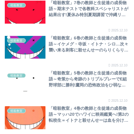
「暗殺教室」7巻の教師と生徒達の成長物
暗殺教室
語～期末テストで各教科スペシャリストが
結果出す!夏休み特別夏期講習で沖縄リゾ
ート2泊3日も暗殺の場へ…ウィルスを撒か
れ一転E組ピンチ～
2025.12.10
「暗殺教室」6巻の教師と生徒達の成長物
暗殺教室
語～イケメグ・寺坂・イトナ・シロ…次々
襲い来る刺客に殺せんせーのらりくらりと
打開!期末テストでE組’’五英傑’’と真っ向勝
負～
2025.12.10
「暗殺教室」5巻の教師と生徒達の成長物
暗殺教室
語～奇策から奇跡のトリプルプレーでE組
野球部に勝利!鷹岡の恐怖政治をひ弱な渚
が圧倒、暗殺能力開花…殺せんせーの致命
的弱点＝泳げない⁉～
2025.12.10
「暗殺教室」4巻の教師と生徒達の成長物
暗殺教室
語～マッハ20でハワイに映画鑑賞へ!第2の
転校生＝イトナと殺せんせーは血を分けた
兄弟⁉球技大会で野球部選抜と余興試合～