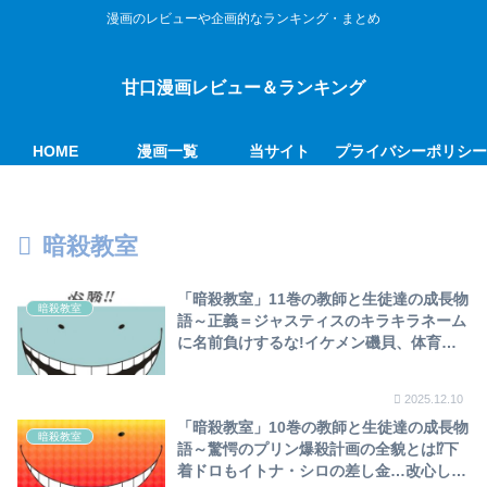
漫画のレビューや企画的なランキング・まとめ
甘口漫画レビュー＆ランキング
HOME
漫画一覧
当サイト
プライバシーポリシ
暗殺教室
「暗殺教室」11巻の教師と生徒達の成長物
暗殺教室
語～正義＝ジャスティスのキラキラネーム
に名前負けするな!イケメン磯貝、体育祭
で浅野率いる外人部隊を棒倒しで圧倒…ア
クシデントからわかばパークの手伝い～
2025.12.10
「暗殺教室」10巻の教師と生徒達の成長物
暗殺教室
語～驚愕のプリン爆殺計画の全貌とは⁉下
着ドロもイトナ・シロの差し金…改心しイ