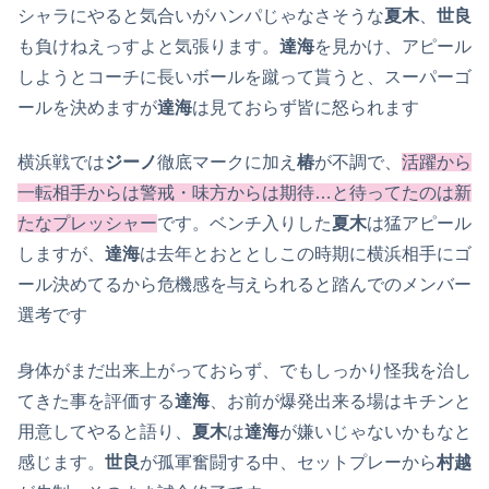
シャラにやると気合いがハンパじゃなさそうな
夏木
、
世良
も負けねえっすよと気張ります。
達海
を見かけ、アピール
しようとコーチに長いボールを蹴って貰うと、スーパーゴ
ールを決めますが
達海
は見ておらず皆に怒られます
横浜戦では
ジーノ
徹底マークに加え
椿
が不調で、
活躍から
一転相手からは警戒・味方からは期待…と待ってたのは新
たなプレッシャー
です。ベンチ入りした
夏木
は猛アピール
しますが、
達海
は去年とおととしこの時期に横浜相手にゴ
ール決めてるから危機感を与えられると踏んでのメンバー
選考です
身体がまだ出来上がっておらず、でもしっかり怪我を治し
てきた事を評価する
達海
、お前が爆発出来る場はキチンと
用意してやると語り、
夏木
は
達海
が嫌いじゃないかもなと
感じます。
世良
が孤軍奮闘する中、セットプレーから
村越