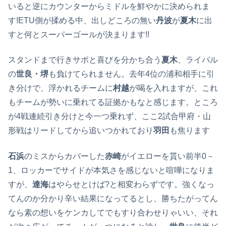
いると逆にカウンターからミドルを鮮やかに決められま
す!ETU側が揉める中、出しどころの無い
丹波
が
夏木
に出
すと何とスーパーゴールが決まります!!
スタンドまで行きサポと喜びを分かち合う
夏木
、ライバル
の
世良・堺
も負けてられません。去年4位の浦和相手に引
き分けで、浮かれるチームに
村越
が喝を入れますが、これ
もチームが勢いに乗れてる証拠かもなと感じます。ところ
が4戦連続引き分けと今一つ乗れず、ここ2試合甲府・山
形戦はリードしてから追いつかれており
羽田
も焦ります
石浜
のミスからカバーした
赤崎
がイエローを貰い前半0－
1、ロッカーでサイドが本気さを感じないと喧嘩になりま
すが、
達海
はやらせとけば?と相変わらずです。強くなっ
てんのか分かり辛い結果になってるとし、勝ちたがってん
なら素の想いをケンカしてでもすり合わせりゃいい、それ