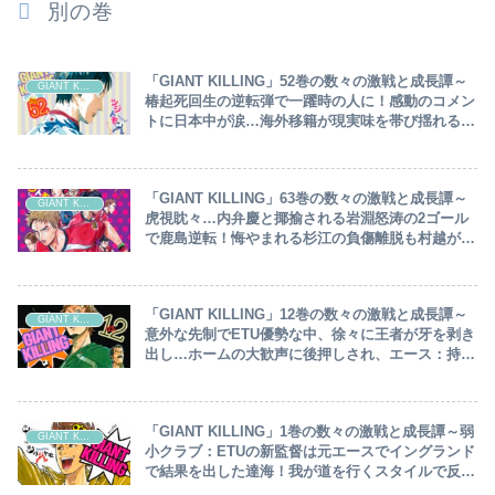
別の巻
「GIANT KILLING」52巻の数々の激戦と成長譚～
GIANT KILLING
椿起死回生の逆転弾で一躍時の人に！感動のコメン
トに日本中が涙…海外移籍が現実味を帯び揺れる椿
～
「GIANT KILLING」63巻の数々の激戦と成長譚～
GIANT KILLING
虎視眈々…内弁慶と揶揄される岩淵怒涛の2ゴール
で鹿島逆転！悔やまれる杉江の負傷離脱も村越がチ
ームを鼓舞し反撃開始～
「GIANT KILLING」12巻の数々の激戦と成長譚～
GIANT KILLING
意外な先制でETU優勢な中、徐々に王者が牙を剥き
出し…ホームの大歓声に後押しされ、エース：持田
復帰でETUに暗雲が～
「GIANT KILLING」1巻の数々の激戦と成長譚～弱
GIANT KILLING
小クラブ：ETUの新監督は元エースでイングランド
で結果を出した達海！我が道を行くスタイルで反感
を買いながら意図は明確、バンディエラ：村越キャ