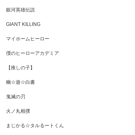
銀河英雄伝説
GIANT KILLING
マイホームヒーロー
僕のヒーローアカデミア
【推しの子】
幽☆遊☆白書
鬼滅の刃
火ノ丸相撲
まじかる☆タルるートくん