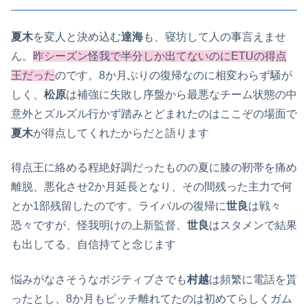
夏木
を変人と決め込む
達海
も、寝坊して人の事言えませ
ん。
昨シーズン怪我で半分しか出てないのにETUの得点
王だった
のです。8か月ぶりの復帰なのに相変わらず騒が
しく、
松原
は補強に失敗し序盤から最悪なチーム状態の中
意外とズルズル行かず踏みとどまれたのはここぞの場面で
夏木
が得点してくれたからだと語ります
得点王に絡める程絶好調だったものの夏に膝の靭帯を痛め
離脱、悪化させ2か月延長となり、その間残った主力で何
とか1部残留したのです。ライバルの復帰に
世良
は戦々
恐々ですが、怪我明けの上新監督、
世良
はスタメンで結果
も出してる、自信持てと念じます
悩みがなさそうなポジティブさでも
村越
は頻繁に電話を貰
ったとし、8か月もピッチ離れてたのは初めてらしくガム