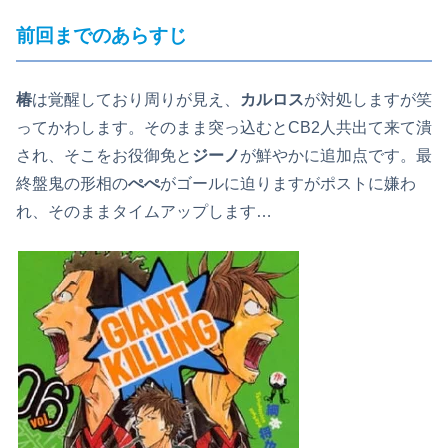
前回までのあらすじ
椿
は覚醒しており周りが見え、
カルロス
が対処しますが笑
ってかわします。そのまま突っ込むとCB2人共出て来て潰
され、そこをお役御免と
ジーノ
が鮮やかに追加点です。最
終盤鬼の形相の
ぺぺ
がゴールに迫りますがポストに嫌わ
れ、そのままタイムアップします…