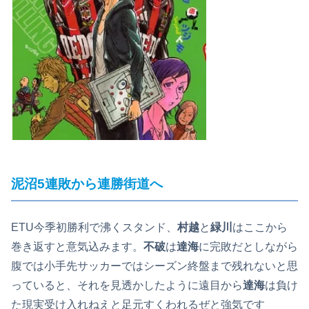
泥沼5連敗から連勝街道へ
ETU今季初勝利で沸くスタンド、
村越
と
緑川
はここから
巻き返すと意気込みます。
不破
は
達海
に完敗だとしながら
腹では小手先サッカーではシーズン終盤まで残れないと思
っていると、それを見透かしたように遠目から
達海
は負け
た現実受け入れねえと足元すくわれるぜと強気です