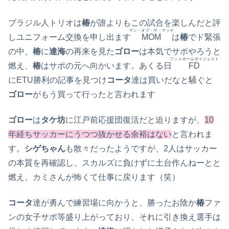
ブラジル人トリオは
椿
が誰よりもこの試合を楽しんだと評
マン・オブ・ザ・マッチ
しユニフォーム交換を申し出ます
MOM
は
椿
でド緊張
の中、
椿
に
達海
の再来を見た
ゴロー
は本気でサポやろうと
フットボールダイジェスト
燃え、
椿
はサポの元へ向かいます。あくる日
FD
にETU勝利の記事を見つけ
コータ
達は買いだなと騒ぐと
ゴロー
がもう買って行ったと言われます
ゴロー
は
タケ坊
に江戸前応援団復活だと迫りますが、
10
年経ちサッカーにうつつ抜かせる余裕はない
と言われま
す。
シゲちゃん
も散々だったようですが、2人はサッカー
の本質を再確認し、スカルズに負けずに土台作んねーとと
燃え、カミさんが怖くて仕事に戻ります（笑）
コータ
達が勇んで練習場に向かうと、勝ったお陰か
椿
ファ
ンの女子サポ等盛り上がっており、それに引き換え選手は