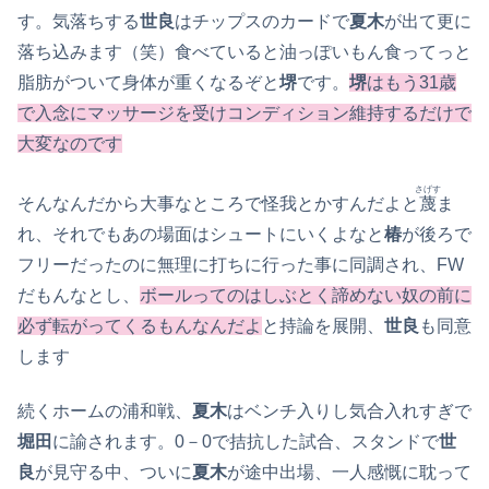
す。気落ちする
世良
はチップスのカードで
夏木
が出て更に
落ち込みます（笑）食べていると油っぽいもん食ってっと
脂肪がついて身体が重くなるぞと
堺
です。
堺
はもう31歳
で入念にマッサージを受けコンディション維持するだけで
大変なのです
さげす
そんなんだから大事なところで怪我とかすんだよと
蔑
ま
れ、それでもあの場面はシュートにいくよなと
椿
が後ろで
フリーだったのに無理に打ちに行った事に同調され、FW
だもんなとし、
ボールってのはしぶとく諦めない奴の前に
必ず転がってくるもんなんだよ
と持論を展開、
世良
も同意
します
続くホームの浦和戦、
夏木
はベンチ入りし気合入れすぎで
堀田
に諭されます。0－0で拮抗した試合、スタンドで
世
良
が見守る中、ついに
夏木
が途中出場、一人感慨に耽って