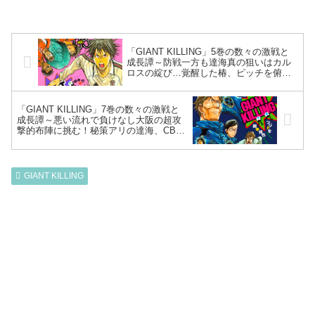
「GIANT KILLING」5巻の数々の激戦と
成長譚～防戦一方も達海真の狙いはカル
ロスの綻び…覚醒した椿、ピッチを俯瞰
する別領域へ！ETU奇跡のジャイキリ達
成～
「GIANT KILLING」7巻の数々の激戦と
成長譚～悪い流れで負けなし大阪の超攻
撃的布陣に挑む！秘策アリの達海、CBの
ミスマッチを突かれ’’地味’’な窪田無双止
まらず～
GIANT KILLING