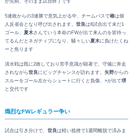
が先制、そのまま試合終了です
5連敗からの3連勝で意気上がる中、チームバスで
椿
は個
人反省会となり呼び出されます。
世良
は8試合出て未だ1
ナツ
ゴール、
夏木
さんていう本命のFWが出て来んのを皆待っ
てるんだとネガティブになり、騒々しい
夏木
に負けたくね
ーと焦ります
清水戦は既に2敗しており苦手意識が顕著で、守備に奔走
されながら
世良
にビッグチャンスが訪れます。
矢野
からの
スルーをゴール左からシュートに行くと負傷、×が出て
堺
と交代です
熾烈なFWレギュラー争い
試合は引き分けで、
世良
は軽い捻挫で1週間離脱で済みま