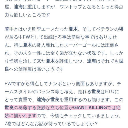
屋、
達海
は重用しますが、ワントップとなるともっと得点
力も欲しいところです
若手とはいえ昨季エースだった
夏木
、そしてベテランの
堺
が居る中FWとして出続ける事は簡単な事ではありませ
ん。特に
夏木
の常人離れしたスーパーゴールには圧倒さ
れ、そのスター性には全く歯が立たない状況です。しっか
り怪我を治して来た
夏木
を評価しつつ、
達海
はそれでも
世
良
への信頼度は高いようです
FWですから得点してナンボという側面もありますが、チ
ームスタイルやバランス等も考え、走れる
世良
はETUに
とって貴重で、
達海
が
世良
を重用するのも頷けます。この
世良
の葛藤する微妙な立ち位置が
GIANT KILLING
では絶
妙に描かれます
ので、今後もチェックしていきましょう。
7巻ではどんなお話が待っているでしょうか？