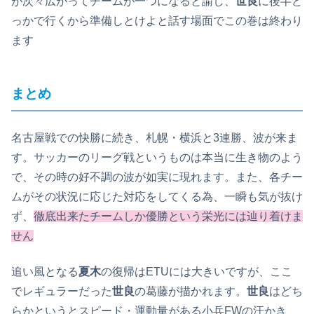
が次々広がってチームが一つになると諭し、
世良
に後半ど
っかで行くから準備しとけよと話す場面でこの巻は終わり
ます
まとめ
名古屋戦での快勝に続き、札幌・横浜と3連勝、波が来ま
す。サッカーのリーグ戦というものは本当に生き物のよう
で、その時の好不調の波が如実に現れます。また、各チー
ムがその状況に応じた対応をしてくる為、一瞬も気が抜け
ず、
徹底出来たチームしか優勝という栄光には辿り着けま
せん
追い風となる
夏木
の復帰はETUには大きいですが、ここ
でレギュラーだった
世良
の葛藤が描かれます。
世良
はどち
らかというとスピード・運動量がある小兵FWの汗かき