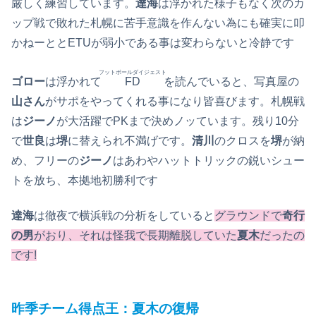
厳しく練習しています。
達海
は浮かれた様子もなく次のカ
ップ戦で敗れた札幌に苦手意識を作んない為にも確実に叩
かねーととETUが弱小である事は変わらないと冷静です
フットボールダイジェスト
ゴロー
は浮かれて
FD
を読んでいると、写真屋の
山さん
がサポをやってくれる事になり皆喜びます。札幌戦
は
ジーノ
が大活躍でPKまで決めノッています。残り10分
で
世良
は
堺
に替えられ不満げです。
清川
のクロスを
堺
が納
め、フリーの
ジーノ
はあわやハットトリックの鋭いシュー
トを放ち、本拠地初勝利です
達海
は徹夜で横浜戦の分析をしていると
グラウンドで
奇行
の男
がおり、それは怪我で長期離脱していた
夏木
だったの
です!
昨季チーム得点王：夏木の復帰