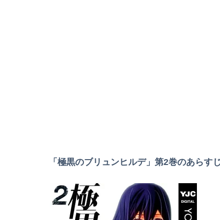
「極黒のブリュンヒルデ」第2巻のあらす