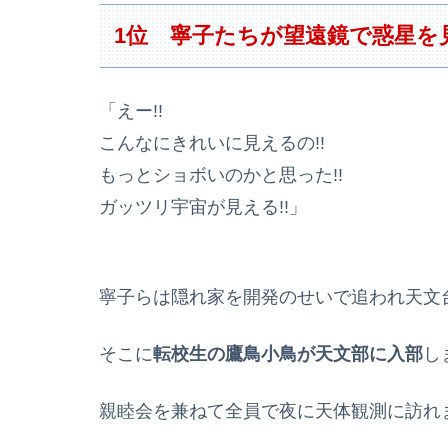
1位 寧子たちが望遠鏡で惑星を
「えー!!
こんなにきれいに見えるの!!
もっとショボいのかと思った!!
ガッツリ宇宙が見える!!」
寧子らは隠れ家を開発のせいで追われ天文
そこに
転校生の鷹鳥小鳥が天文部に入部
し
親睦会を兼ねて全員で夜に天体観測に訪れ