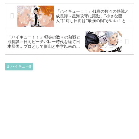
「ハイキュー！！」41巻の数々の熱戦と
成長譚～星海攻守に躍動、’’小さな巨
人’’に対し日向は’’最強の囮’’がいい！と合
点…日向縦横無尽の活躍も、高熱で無念
の途中離脱～
「ハイキュー！！」43巻の数々の熱戦と
成長譚～日向ビーチバレー時代を経て日
本帰国…プロとして影山と中学以来の公
式勝負へ！オールスター勢揃いのそれぞ
れの進路と今～
ハイキュー‼︎