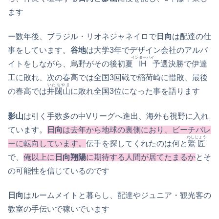
ます
ー数年後、ブラジル・リオネジャネイロで
日向
は配達の仕
事をしています。
谷地
は大学3年でデザイン会社のアルバ
インターハイ
イトをしながら、烏野がその後初夏
IH
予選決勝で伊達
工に敗れ、次の春高では全国3回戦で稲荷崎に惜敗、最後
いたちやま
の春高では
井闥山
に敗れ全国3位になった事を語ります
影山
は引く手数多の中Vリーグへ進出、海外も視野に入れ
ています。
日向
は去年から地球の裏側におり、ビーチバレ
わしじょう
ーに転向しています。
伝手を探してくれたのは何と
鷲匠
で、
俺以上に
日向翔陽
に期待する人間が居てたまるか
とそ
の可能性を信じているのです
日向
はルームメイトと暮らし、配達やジュニア・観光客の
教室の手伝いで稼いでいます