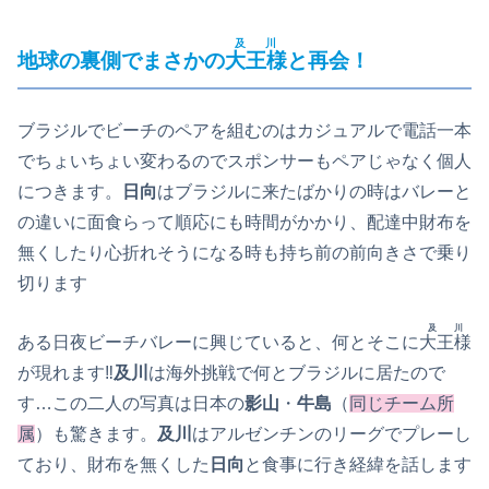
及川
地球の裏側でまさかの
大王様
と再会！
ブラジルでビーチのペアを組むのはカジュアルで電話一本
でちょいちょい変わるのでスポンサーもペアじゃなく個人
につきます。
日向
はブラジルに来たばかりの時はバレーと
の違いに面食らって順応にも時間がかかり、配達中財布を
無くしたり心折れそうになる時も持ち前の前向きさで乗り
切ります
及川
ある日夜ビーチバレーに興じていると、何とそこに
大王様
が現れます‼
及川
は海外挑戦で何とブラジルに居たので
す…この二人の写真は日本の
影山
・
牛島
（
同じチーム所
属
）も驚きます。
及川
はアルゼンチンのリーグでプレーし
ており、財布を無くした
日向
と食事に行き経緯を話します