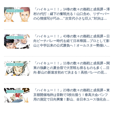
「ハイキュー！！」14巻の数々の熱戦と成長譚～澤
ハイキュー‼︎
村の代打：縁下の奮戦光る！山口含め、リザーバー
の心情描写が巧み…’’次世代小さな巨人’’対決は実
質完敗も烏野勝利～
「ハイキュー！！」43巻の数々の熱戦と成長譚～日
ハイキュー‼︎
向ビーチバレー時代を経て日本帰国…プロとして影
山と中学以来の公式勝負へ！オールスター勢揃いの
それぞれの進路と今～
「ハイキュー！！」11巻の数々の熱戦と成長譚～関
ハイキュー‼︎
東の強豪との夏合宿で大苦戦も得るものも多く…日
向‐影山の新速攻初めて決まる！高校バレーの花
形：春高予選編スタート～
「ハイキュー！！」23巻の数々の熱戦と成長譚～東
ハイキュー‼︎
京都開催地枠は音駒で3校出揃う！春高大会パンフ
用の測定で日向興奮！影山、全日本ユース強化合宿
に召集～