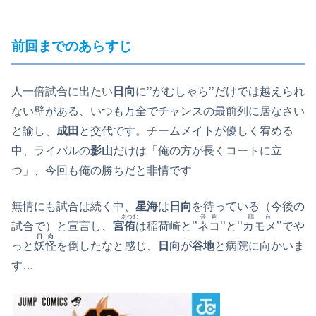
前回までのあらすじ
人一倍試合に出たい
日向
に’’がむしゃら’’だけでは越えられ
ない壁がある、いつも万全でチャンスの最前列に居なさい
と諭し、
成田
と交代です。チームメイトが優しく宥める
中、ライバルの
影山
だけは「俺の方が長くコートに立
つ」、今回も俺の勝ちだと非情です
無情にも試合は続く中、
星海
は
日向
を待っている（今後の
あつむ
音駒
鴎台
試合で）と宣言し、
宮
侑
は稲荷崎と’’
ネコ
’’と’’
カモメ
’’でや
日向
っと
妖怪
を倒したなと感じ、
日向
が
谷地
と病院に向かいま
す…