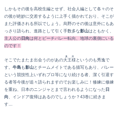
しかもその後を高校生編とせず、社会人編として各々のそ
の後が絶妙に交差するように上手く描かれており、そこが
また評価される所以でしょう。烏野のその後は意外にもあ
っさり語られ、進路として引く手数多な
影山
はともかく、
主人公の
日向
は何とビーチバレー転向、地球の裏側にいる
のです！
及川
そこでたまたま出会うのがあの
大王様
というのも秀逸で
す。
牛島
も
影山
とチームメイトである描写もあり、バレー
という競技性上いずれプロ等になり続ける者、潔く引退す
る者等今後が追々語られますのでお楽しみに！修練に修練
を重ね、日本のニンジャとまで言われるようになった
日
向
、インドア復帰はあるのでしょうか？43巻に続きま
す…