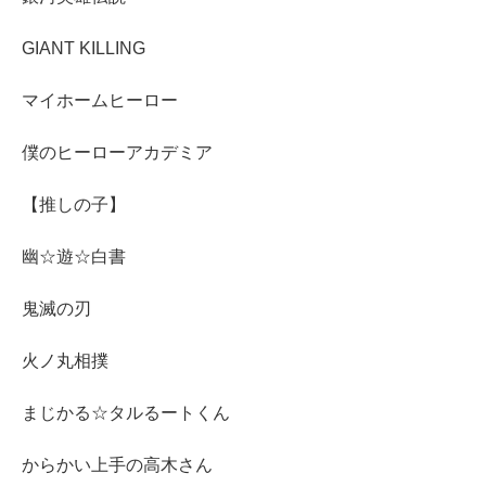
GIANT KILLING
マイホームヒーロー
僕のヒーローアカデミア
【推しの子】
幽☆遊☆白書
鬼滅の刃
火ノ丸相撲
まじかる☆タルるートくん
からかい上手の高木さん