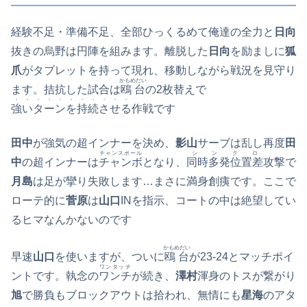
経験不足・準備不足、全部ひっくるめて俺達の全力と
日向
抜きの烏野は円陣を組みます。離脱した
日向
を励ましに
狐
爪
がタブレットを持って現れ、移動しながら戦況を見守り
かもめだい
ます。拮抗した試合は
鴎台
の2枚替えで
・・・・・・・・・・・
強いターンを持続させる
作戦です
田中
が強気の超インナーを決め、
影山
サーブは乱し再度
田
チャンスボール
シンクロ
中
の超インナーは
チャンボ
となり、
同時多発位置差
攻撃で
月島
は足が攣り失敗します…まさに満身創痍です。ここで
ローテ的に
菅原
は
山口
INを指示、コートの中は絶望してい
るヒマなんかないのです
かもめだい
早速
山口
を使いますが、ついに
鴎台
が23‐24とマッチポイ
ワンタッチ
ントです。執念の
ワンチ
が続き、
澤村
渾身のトスが繋がり
旭
で勝負もブロックアウトは拾われ、無情にも
星海
のアタ