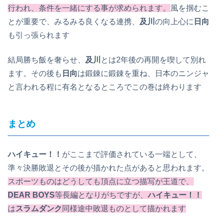
行われ、条件を一緒にする事が求められます。
風を掴むこ
とが重要で、みるみる良くなる連携、
及川
の向上心に
日向
も引っ張られます
結局勝ち飯を奢らせ、
及川
とは2年後の再開を喫して別れ
ます。その後も
日向
は鍛錬に鍛錬を重ね、日本のニンジャ
と言われる程に有名となるところでこの巻は終わります
まとめ
ハイキュー！！
がここまで評価されている一端として、
準々決勝敗退とその後が描かれた点があると思われます。
スポーツものはどうしても頂点に立つ描写が王道で、
DEAR BOYS
等長編となりがちですが、
ハイキュー！！
は
スラムダンク
同様途中敗退ものとして描かれます