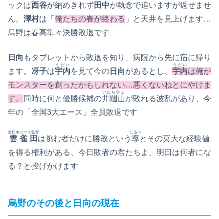
ックは
西谷
が納めきれず
田中
が執念で追いますが返せませ
ん。
澤村
は「
俺たちの春が終わる
」と天井を見上げます…
烏野は春高準々決勝敗退です
日向
もタブレットから敗退を知り、病院から先に宿に帰り
うだい
うだい
ます。
冴子
は
宇内
を見て今の
日向
があるとし、
宇内
は俺が
モンスターを創ったかもしれない…悪くないねとにやけま
いたちやま
す。
同時に何と優勝候補の
井闥山
が敗れる波乱があり、今
年の「全国3大エース」全員敗退です
全日本ユース監督
しるべ
雲雀田
は挑む者だけに勝敗という
導
とその莫大な経験値
・・
を得る権利がある、
今日
敗者の君たちよ、明日は何者にな
る？と投げかけます
烏野のその後と日向の現在