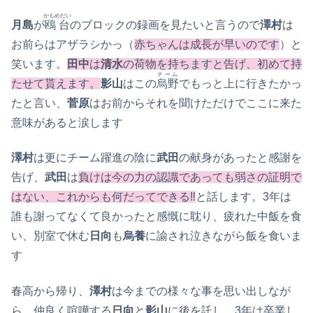
かもめだい
月島
が
鴎台
のブロックの録画を見たいと言うので
澤村
は
お前らはアザラシかっ（
赤ちゃんは成長が早いのです
）と
笑います。
田中
は
清水
の荷物を持ちますと告げ、初めて持
チーム
たせて貰えます。
影山
はこの
烏野
でもっと上に行きたかっ
たと言い、
菅原
はお前からそれを聞けただけでここに来た
意味があると涙します
澤村
は更にチーム躍進の陰に
武田
の献身があったと感謝を
告げ、
武田
は
負けは今の力の認識であっても弱さの証明で
はない、これからも何だってできる‼
と話します。3年は
誰も謝ってなくて良かったと感慨に耽り、疲れた中飯を食
い、別室で休む
日向
も
烏養
に諭され泣きながら飯を食いま
す
春高から帰り、
澤村
は今までの様々な事を思い出しなが
ら、仲良く喧嘩する
日向
と
影山
に後を託し、3年は卒業し