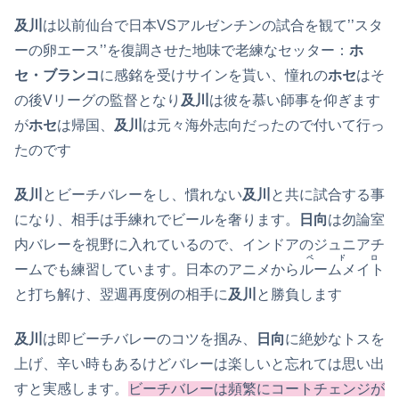
及川
は以前仙台で日本VSアルゼンチンの試合を観て’’スタ
ーの卵エース’’を復調させた地味で老練なセッター：
ホ
セ・ブランコ
に感銘を受けサインを貰い、憧れの
ホセ
はそ
の後Vリーグの監督となり
及川
は彼を慕い師事を仰ぎます
が
ホセ
は帰国、
及川
は元々海外志向だったので付いて行っ
たのです
及川
とビーチバレーをし、慣れない
及川
と共に試合する事
になり、相手は手練れでビールを奢ります。
日向
は勿論室
内バレーを視野に入れているので、インドアのジュニアチ
ペドロ
ームでも練習しています。日本のアニメから
ルームメイト
と打ち解け、翌週再度例の相手に
及川
と勝負します
及川
は即ビーチバレーのコツを掴み、
日向
に絶妙なトスを
上げ、辛い時もあるけどバレーは楽しいと忘れては思い出
すと実感します。
ビーチバレーは頻繁にコートチェンジが