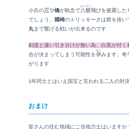
はっそう
小兵の
三ツ橋
が執念で
八艘
飛びを披露した
でしょう。
國崎
のトリッキーさは群を抜い
丸
まで繋げる戦いが出来るのです
剣道と違い引き分けが無い為、白黒が付く
はら
合が決まってしまう可能性を
孕
みます。奇
がります
1年同士とはいえ国宝と言われる二人の対
おまけ
皆さんの住む地域にご当地力士はいますか