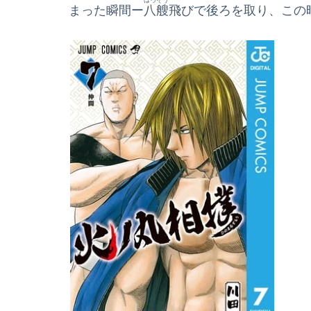
まった瞬間ー
八艘
飛びで後ろを取り、この