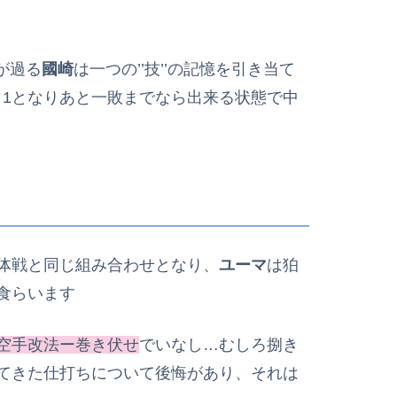
が過る
國崎
は一つの’’技’’の記憶を引き当て
1－1となりあと一敗までなら出来る状態で中
体戦と同じ組み合わせとなり、
ユーマ
は狛
食らいます
空手改法ー巻き伏せ
でいなし…むしろ捌き
てきた仕打ちについて後悔があり、それは