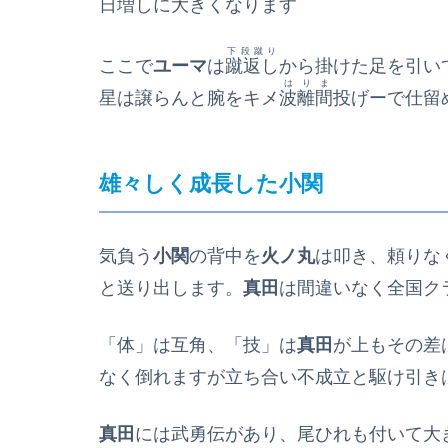
日増しに大きくなります
下段蹴り
ここで
ユーマ
は
蹴返し
から掛けた足を引い
はりま
星は譲らんと腕をキメ
波離間
投げーで仕留
雄々しく成長した小関
気負う
小関
の背中を
火ノ丸
は叩き、頼りな
と送り出します。
真田
は間違いなく全国ク
「体」は互角、「技」は
真田
が上もその差
なく倒れますが立ち合い不成立と駆け引き
真田
には武勇伝があり、尾ひれも付いて大