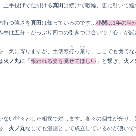
。上手投げで仕掛ける
真田
は続けて喉輪、更に引いて緩
の持つ強さを
真田
は知っているのです…
小関
は1年の時
み手は五分・がっぷり四つの引きつけ合いで「心」が試
う
ちゃ
を一気に寄りますが、土俵際
打
っ
棄
り、ここでも慌てな
は
火ノ丸
に「
報われる姿を見せてほしい
」と繋ぎ、
火ノ
かない堂々とした相撲で対します。各々の個性が光り、
公：
火ノ丸
なしでも漫画として成立しているのが凄いで