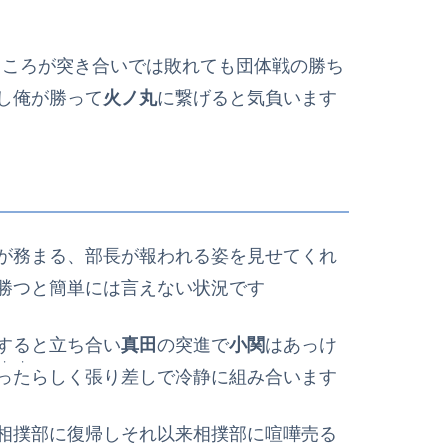
ところが突き合いでは敗れても団体戦の勝ち
し俺が勝って
火ノ丸
に繋げると気負います
が務まる、部長が報われる姿を見せてくれ
勝つと簡単には言えない状況です
すると立ち合い
真田
の突進で
小関
はあっけ
・・
った
らしく張り差しで冷静に組み合います
相撲部に復帰しそれ以来相撲部に喧嘩売る