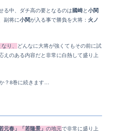
せる中、ダチ高の要となるのは
國崎
と
小関
、副将に
小関
が入る事で勝負を大将：
火ノ
となり、
どんなに大将が強くてもその前に試
応えのある内容だと非常に白熱して盛り上
か？8巻に続きます…
若元春」「若隆景」
の地元
で非常に盛り上