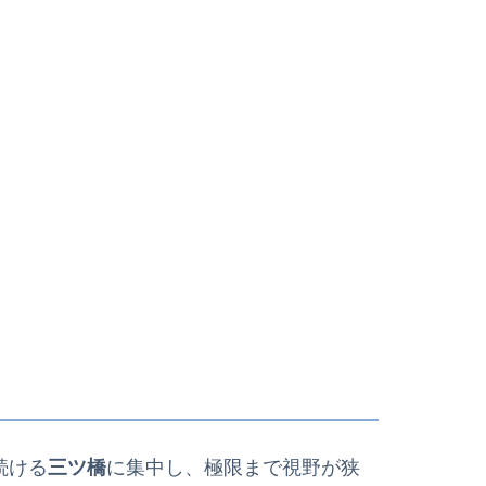
続ける
三ツ橋
に集中し、極限まで視野が狭