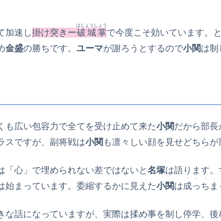
はじょうしょう
て加速し
掛け突きー
破城掌
で今度こそ効いています。
め
金盛
の勝ちです。
ユーマ
が謝ろうとするので
小関
は制
くも広い包容力で全てを受け止めて来た
小関
だから部長
ラスですが、副将戦は
小関
も凛々しい顔を見せどちらが
は「心」で埋められない差ではないと
名塚
は語ります。
・・・・
は始まっています。委縮するかに見えた
小関
は
成っちま
きな話になっていますが、実際は揉め事を制し停学、後