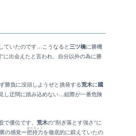
していたのです…こうなると
三ツ橋
に勝機
’’に出会えたと言われ、自分以外の為に勝
わず勝負に没頭しようぜと挑発する
荒木
に
國
見し迂闊に踏み込めない…組際が一番危険
股で優位です。
荒木
の’’削ぎ落とす強さ’’に
はじりょく
裏の感覚ー
把持力
を徹底的に鍛えていたの