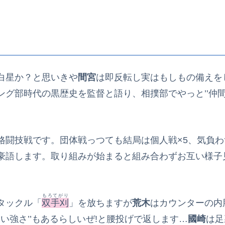
白星か？と思いきや
間宮
は即反転し実はもしもの備えを
ング部時代の黒歴史を監督と語り、相撲部でやっと’’仲間
格闘技戦です。団体戦っつても結局は個人戦×5、気負
豪語します。取り組みが始まると組み合わずお互い様子
もろてがり
タックル「
双手刈
」を放ちますが
荒木
はカウンターの内
ない強さ’’もあるらしいぜ!と腰投げで返します…
國崎
は足