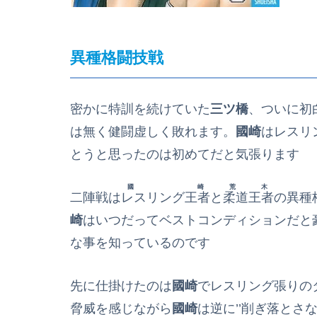
異種格闘技戦
密かに特訓を続けていた
三ツ橋
、ついに初
は無く健闘虚しく敗れます。
國崎
はレスリ
とうと思ったのは初めてだと気張ります
國崎
荒木
二陣戦は
レスリング王者
と
柔道王者
の異種
崎
はいつだってベストコンディションだと
な事を知っているのです
先に仕掛けたのは
國崎
でレスリング張りの
脅威を感じながら
國崎
は逆に’’削ぎ落とさ