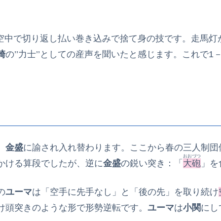
空中で切り返し払い巻き込みで捨て身の技です。走馬灯
崎
の’’力士’’としての産声を聞いたと感じます。これで
、
金盛
に諭され入れ替わります。ここから春の三人制団
おおづつ
かける算段でしたが、逆に
金盛
の鋭い突き：「
大砲
」を
の
ユーマ
は「空手に先手なし」と「後の先」を取り続け
け頭突きのような形で形勢逆転です。
ユーマ
は
小関
にし