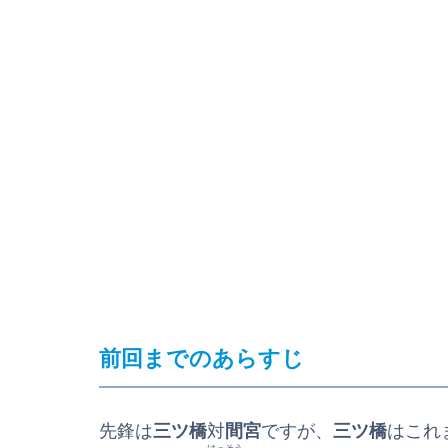
前回までのあらすじ
先鋒は
三ツ橋
対
間宮
ですが、
三ツ橋
はこれ
はっそう