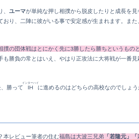
り、
ユーマ
が単純な押し相撲から脱皮したりと成長を見
ており、二陣に彼がいる事で安定感が生まれます。また
相撲の団体戦はとにかく先に3勝したら勝ちというもの
手も勝負の常とはいえ、やはり正攻法に大将戦が一番見
インターハイ
決、勝って
IH
に進めるのはどちらの高校なのでしょう
？本レビュー筆者の住む
福島は大波三兄弟
「若隆元」「