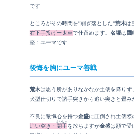
です
ところがその時間を’’削ぎ落とした’’
荒木
は
右下手投げー鬼車
で仕留めます。
名塚
は
國
堅：
ユーマ
です
後悔を胸にユーマ善戦
荒木
は思う所がありなかなか土俵を降りず
犬型仕切りで諸手突きから追い突きと畳み
不良に敵愾心を持つ
金盛
に圧倒され土俵際
かいしゅ
追い突き・
開手
を放ちますが
金盛
は額で受