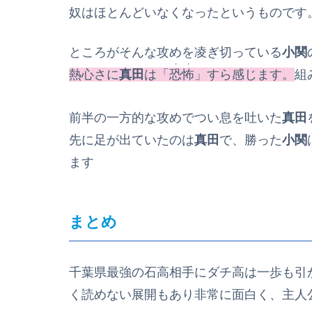
奴はほとんどいなくなったというものです
ところがそんな攻めを凌ぎ切っている
小関
・・
熱心さに
真田
は「
恐怖
」すら感じます。
組
前半の一方的な攻めでつい息を吐いた
真田
先に足が出ていたのは
真田
で、勝った
小関
ます
まとめ
千葉県最強の石高相手にダチ高は一歩も引
く読めない展開もあり非常に面白く、主人