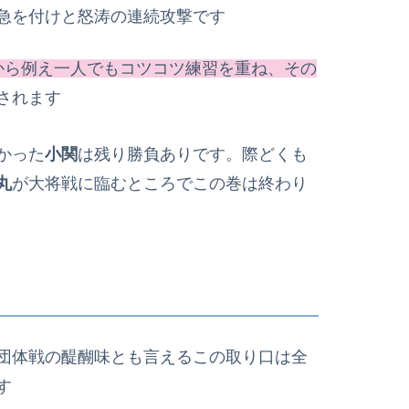
急を付けと怒涛の連続攻撃です
から例え一人でもコツコツ練習を重ね、その
されます
かった
小関
は残り勝負ありです。際どくも
丸
が大将戦に臨むところでこの巻は終わり
団体戦の醍醐味とも言えるこの取り口は全
す