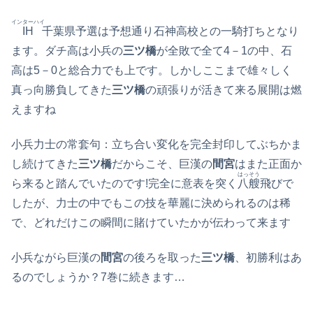
インターハイ
IH
千葉県予選は予想通り石神高校との一騎打ちとなり
ます。ダチ高は小兵の
三ツ橋
が全敗で全て4－1の中、石
高は5－0と総合力でも上です。しかしここまで雄々しく
真っ向勝負してきた
三ツ橋
の頑張りが活きて来る展開は燃
えますね
小兵力士の常套句：立ち合い変化を完全封印してぶちかま
し続けてきた
三ツ橋
だからこそ、巨漢の
間宮
はまた正面か
はっそう
ら来ると踏んでいたのです!完全に意表を突く
八艘
飛びで
したが、力士の中でもこの技を華麗に決められるのは稀
で、どれだけこの瞬間に賭けていたかが伝わって来ます
小兵ながら巨漢の
間宮
の後ろを取った
三ツ橋
、初勝利はあ
るのでしょうか？7巻に続きます…