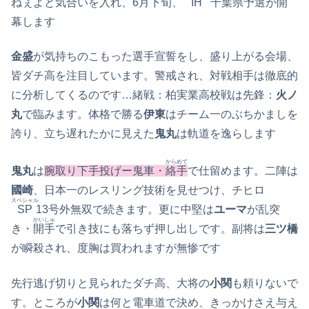
ねぇよと気合いを入れ、6月下旬、
IH
千葉県予選が開
幕します
金盛
が気持ちのこもった選手宣誓をし、盛り上がる会場、
皆ダチ高を注目しています。警戒され、対戦相手は徹底的
に分析してくるのです…緒戦：柏実業高校戦は先鋒：
火ノ
丸
で臨みます。体格で勝る
伊東
はチーム一のぶちかましを
誇り、立ち遅れたかに見えた
鬼丸
は軌道を逸らします
からめて
鬼丸
は
腕取り下手投げー鬼車・
絡手
で仕留めます。二陣は
國崎
、日本一のレスリング技術を見せつけ、チヒロ
スペシャル
SP
13号外無双で続きます。更に中堅は
ユーマ
が乱突
かいしゅ
き・
開手
で引き技にも落ちず押し出しです。副将は
三ツ橋
が瞬殺され、度胸は買われますが無惨です
先行逃げ切りと見られたダチ高、大将の
小関
も頼りないで
す。ところが
小関
は何と電車道で決め、きっかけさえ与え