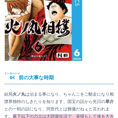
インターハイ
IH
前の大事な時期
結局
火ノ丸
は泊まる事になり、ちゃんこをご馳走になり相
撲界独特のしきたりを知ります。国宝の話から先日の
草介
との一戦の話になり、同世代とは難儀だねぇと言われま
す。
幕下以下の力士は大部屋生活で、昼寝もして体を大き