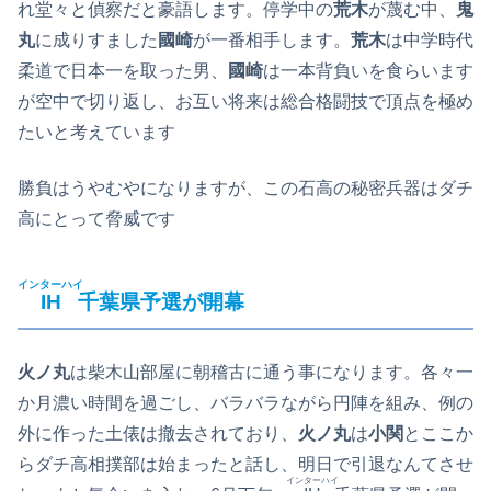
れ堂々と偵察だと豪語します。停学中の
荒木
が
蔑
む中、
鬼
丸
に成りすました
國崎
が一番相手します。
荒木
は中学時代
柔道で日本一を取った男、
國崎
は一本背負いを食らいます
が空中で切り返し、お互い将来は総合格闘技で頂点を極め
たいと考えています
勝負はうやむやになりますが、この石高の秘密兵器はダチ
高にとって脅威です
インターハイ
IH
千葉県予選が開幕
火ノ丸
は柴木山部屋に朝稽古に通う事になります。各々一
か月濃い時間を過ごし、バラバラながら円陣を組み、例の
外に作った土俵は撤去されており、
火ノ丸
は
小関
とここか
らダチ高相撲部は始まったと話し、明日で引退なんてさせ
インターハイ