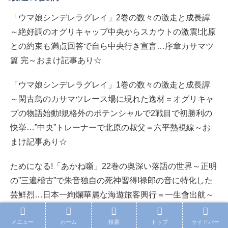
「ウマ娘シンデレラグレイ」2巻の数々の激走と成長譚
～絶好調のオグリキャップ中央からスカウトの激震!北原
との約束も満点回答で自ら中央行き宣言…序章カサマツ
篇 完～おまけ記事あり☆
「ウマ娘シンデレラグレイ」1巻の数々の激走と成長譚
～閑古鳥のカサマツレース場に現れた逸材＝オグリキャ
プの物語始動!規格外のポテンシャルで2戦目で初勝利の
快挙…”中央”トレーナーで北原の叔父＝六平熱視線～お
まけ記事あり☆
ためになる!「あかね噺」22巻の奥深い落語の世界～正明
の”三遍稽古”で朱音独自の死神習得!禄郎の音に特化した
芸鮮烈…日本一絢爛華麗な海遊旅客興行＝一生會出航～
おまけ記事あり☆
メニュー
ホーム
検索
トップ
サイドバー