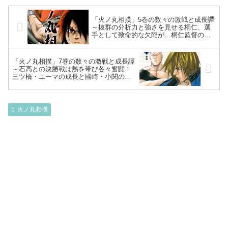
「火ノ丸相撲」5巻の数々の激戦と成長譚
～抜群の分析力と強さを見せる桐仁、選
手として致命的な欠陥が…桐仁監督の奇
抜な発想からの稽古で各々精進！火ノ
丸、憧れの柴木山部屋に体験入門～
「火ノ丸相撲」7巻の数々の激戦と成長譚
～石高との決勝戦は熱を帯び各々奮闘！
三ツ橋・ユーマの成長と國崎・小関の安
定感で勝負は因縁の大将戦へ～おまけ記
事アリ☆
火ノ丸相撲