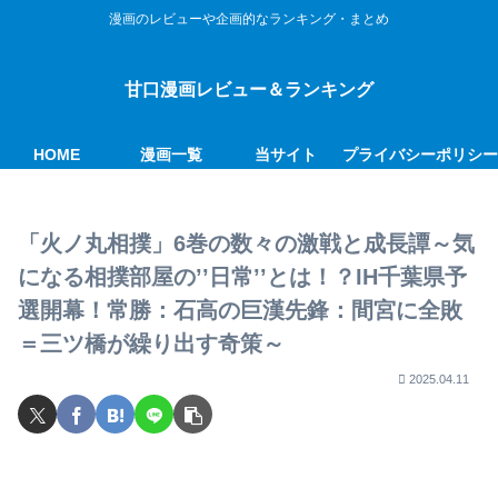
漫画のレビューや企画的なランキング・まとめ
甘口漫画レビュー＆ランキング
HOME
漫画一覧
当サイト
プライバシーポリシ
「火ノ丸相撲」6巻の数々の激戦と成長譚～気
になる相撲部屋の’’日常’’とは！？IH千葉県予
選開幕！常勝：石高の巨漢先鋒：間宮に全敗
＝三ツ橋が繰り出す奇策～
2025.04.11