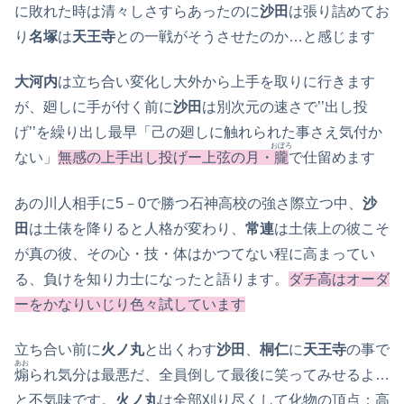
に敗れた時は清々しさすらあったのに
沙田
は張り詰めてお
り
名塚
は
天王寺
との一戦がそうさせたのか…と感じます
大河内
は立ち合い変化し大外から上手を取りに行きます
が、廻しに手が付く前に
沙田
は別次元の速さで’’出し投
げ’’を繰り出し最早「己の廻しに触れられた事さえ気付か
おぼろ
ない」
無感の上手出し投げー上弦の月・
朧
で仕留めます
あの川人相手に5－0で勝つ石神高校の強さ際立つ中、
沙
田
は土俵を降りると人格が変わり、
常連
は土俵上の彼こそ
が真の彼、その心・技・体はかつてない程に高まってい
る、負けを知り力士になったと語ります。
ダチ高はオーダ
ーをかなりいじり色々試しています
立ち合い前に
火ノ丸
と出くわす
沙田
、
桐仁
に
天王寺
の事で
あお
煽
られ気分は最悪だ、全員倒して最後に笑ってみせるよ…
と不気味です。
火ノ丸
は全部刈り尽くして化物の頂点：高