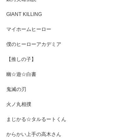
GIANT KILLING
マイホームヒーロー
僕のヒーローアカデミア
【推しの子】
幽☆遊☆白書
鬼滅の刃
火ノ丸相撲
まじかる☆タルるートくん
からかい上手の高木さん