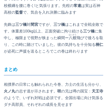
校横綱を腰に巻く!と気張ります。先程の
常連
は実は石神
高校の
監督
で、気合を入れ決勝に臨みます
先鋒は
三ツ橋
対
間宮
ですが、
三ツ橋
はこれまで全戦全敗で
す。体重差100kg以上、正面突破に拘り続ける
三ツ橋
に集
はっそう
中し、極限まで視野が狭まった瞬間ー
八艘
飛びで後ろを取
り、この時に賭けていました。彼の気持ちを十分知る
桐仁
が必死に声援を送るところでこの巻は終わります
まとめ
相撲界の日常にも触れられた今巻、力士の生活も分かり、
火ノ丸
の志す道が示されます。
咲
の兄は噂の国宝：
天王寺
のようで、いずれ対戦は必須です。全国出場に向け気張る
ダチ高部員、それぞれの成長を見せます