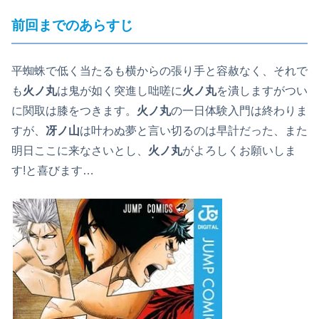
前回までのあらすじ
平蜘蛛で低く当たるも横からの張り手と容赦なく、それで
も
火ノ丸
は鬼が如く突進し咄嗟に
火ノ丸
を潰しますがつい
に関取は膝をつきます。
火ノ丸
の一日体験入門は終わりま
すが、
冴ノ山
は叶わぬ夢と言い切るのは早計だった、また
明日ここに来なさいとし、
火ノ丸
がよろしくお願いしま
す!と喜びます…