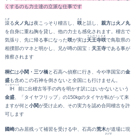
くするのも力士達の立派な仕事です
たぎ
さき
滾
る
火ノ丸
は夜こっそり稽古し、
咲
と
話し、
親方
は
火ノ丸
を自身に重ね胸を貸し、他の力士も感化されます。稽古で
てんのうじさき
気張り、先に帰る事になった
咲
が実は
天王寺咲
で鳥取県の
相撲部のマネと明かし、兄が噂の国宝：
天王寺
である事が
推察されます
桐仁
は
小関・三ツ橋
と石高へ偵察に行き、今や準国宝の
金
盛
も含めこの石神を倒さないと全国にも行けません。
インターハイ
IH
前に出稽古等手の内を明かす訳にはいかないという
金盛
、「タイヤフリップ」の150kgのタイヤが転がって来
ますが何と
小関
が受け止め、その実力を認め合同稽古を許
可します
國崎
のみ居残って補習を受ける中、石高の
荒木
が道場に現
さげす