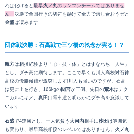
れば化けると
最早
火ノ丸
のワンマンチームではありませ
ん。
決勝で全国行きの切符を懸けて全力で潰し合おうぜと
金盛
は凄みます
団体戦決勝：石高戦で三ツ橋の執念が実る！？
親方
は相撲経験より「心・技・体」とはすなわち「人生」
とし、ダチ高に期待します。ここで早くも川人高校対石神
高校の優勝候補が激突します!川人も強いのですが、石高
は更に上を行き、166kgの
間宮
が圧倒、先日の
荒木
はテク
ニカルにキメ、
真田
は電車道と明らかにダチ高を意識して
います
石盛
で4連勝とし、一人気負う
大河内
相手に
沙田
は雰囲気
も変わり、最早高校相撲のレベルではありません。
火ノ丸