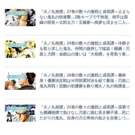
「火ノ丸相撲」27巻の数々の激戦と成長譚～止まら
火ノ丸相撲
ない鬼丸の快進撃…2敗キープで千秋楽、相手は因
縁の部長＝太郎太刀！五條家へ挨拶も済ませ二人三
脚で逆転優勝に挑む鬼丸～
「火ノ丸相撲」24巻の数々の激戦と成長譚～冷静さ
火ノ丸相撲
を取り戻した鬼丸、仲間の後押しで猛追！横綱：刃
皇と大関：金鎧山の違いは「大相撲」を背負う覚悟
の差～
「火ノ丸相撲」28巻の数々の激戦と成長譚～最終
火ノ丸相撲
巻！優勝決定戦はＷ同部屋対決を経て最強：刃皇に
鬼丸再戦！悲願の初優勝を飾り潮火ノ丸の相撲道、
ここに極まる～
「火ノ丸相撲」22巻の数々の激戦と成長譚～巡業で
火ノ丸相撲
も横綱相撲で負けなし刃皇に挑む若き獅子達…死に
たがりの鬼丸、自身の力士寿命の短さを自覚しつつ
初日から全力本気相撲～