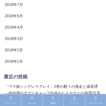
2018年7月
2018年5月
2018年4月
2018年3月
2018年2月
2018年1月
最近の投稿
「ウマ娘シンデレラグレイ」2巻の数々の激走と成長譚
～絶好調のオグリキャップ中央からスカウトの激震!北原
との約束も満点回答で自ら中央行き宣言…序章カサマツ
メニュー
ホーム
検索
トップ
サイドバー