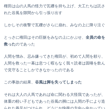
権田は山の人馬の怪力で瓦礫を持ち上げ、大工たちは託さ
れた谷風を隙間から引っ張り出す
しかしその衝撃で瓦礫がさらに崩れ、みなの上に降り注ぐ
とっさに権田はその巨躯をみなの上にかぶせ、
全員の命を
救った
のであった
人間を憎み、忌み嫌ってきた権田が、初めて人間を頼り、
人間を救った一幕は息つく暇もなく我々読者は固唾を飲ん
で見守ることしかできなかったのである
この事故の結果、
谷風は脚を失ってしまった
それは大人の人馬であれば命に関わる大怪我であったが、
体重の軽い子どもであった谷風の脚には人間の手により造
られた義足がつけられ、どうにか快復の方向へ向かってい