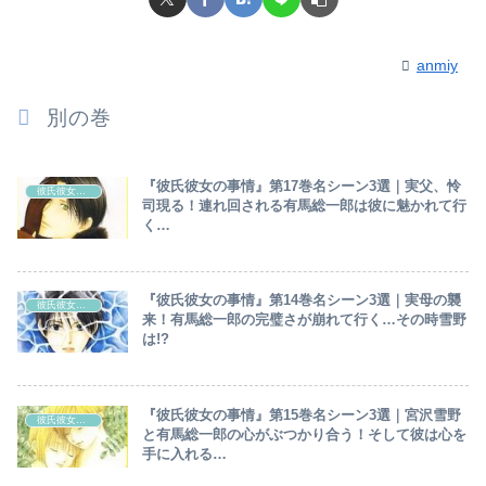
anmiy
別の巻
『彼氏彼女の事情』第17巻名シーン3選｜実父、怜
彼氏彼女の事情
司現る！連れ回される有馬総一郎は彼に魅かれて行
く…
『彼氏彼女の事情』第14巻名シーン3選｜実母の襲
彼氏彼女の事情
来！有馬総一郎の完璧さが崩れて行く…その時雪野
は!?
『彼氏彼女の事情』第15巻名シーン3選｜宮沢雪野
彼氏彼女の事情
と有馬総一郎の心がぶつかり合う！そして彼は心を
手に入れる…