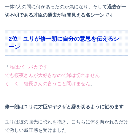
一体2人の間に何があったのか気になり、そして
過去が一
切不明である才臣の過去が垣間見える名シーン
です
2位 ユリが修一朗に自分の意思を伝えるシ
ーン
「
私はバ バカです
でも桜夜さんが大好きなので縁は切れません
く く 組長さんの言うこと聞けません
」
修一朗はユリに才臣やヤクザと縁を切るように勧めます
ユリは彼の眼光に恐れを抱き、こちらに体を向かれるだけ
で激しい威圧感を受けました