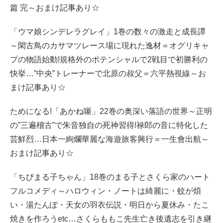
篇 完～おまけ記事あり☆
「ウマ娘シンデレラグレイ」1巻の数々の激走と成長譚
～閑古鳥のカサマツレース場に現れた逸材＝オグリキャ
プの物語始動!規格外のポテンシャルで2戦目で初勝利の
快挙…”中央”トレーナーで北原の叔父＝六平熱視線～お
まけ記事あり☆
ためになる!「あかね噺」22巻の奥深い落語の世界～正明
の”三遍稽古”で朱音独自の死神習得!禄郎の音に特化した
芸鮮烈…日本一絢爛華麗な海遊旅客興行＝一生會出航～
おまけ記事あり☆
「ちびまる子ちゃん」18巻のまる子とさくら家のハート
フルコメディ～ハロウィン・ノートは綺麗に・蚊が煩
い・湯たんぽ・天女の羽衣伝説・明日から夏休み・たこ
焼きを作ろうetc…さくらももこ先生亡き後遺志を引き継