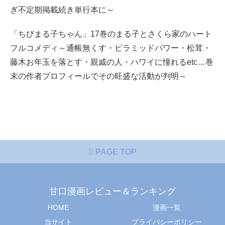
ぎ不定期掲載続き単行本に～
「ちびまる子ちゃん」17巻のまる子とさくら家のハート
フルコメディ～通帳無くす・ピラミッドパワー・松茸・
藤木お年玉を落とす・親戚の人・ハワイに憧れるetc…巻
末の作者プロフィールでその旺盛な活動が判明～
PAGE TOP
甘口漫画レビュー＆ランキング
HOME
漫画一覧
当サイト
プライバシーポリシー