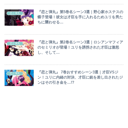
『恋と弾丸』第5巻名シーン3選｜野心家ホステスの
恋と弾丸
蝶子登場！彼女は才臣を手に入れるためユリを男た
ちに襲わせる…
『恋と弾丸』第2巻名シーン3選｜ロシアンマフィア
恋と弾丸
のセミリオが登場！ユリを誘拐された才臣は激怒
し、そして…
『恋と弾丸』 7巻おすすめシーン3選｜才臣VSジ
恋と弾丸
ン！ユリに内緒の対決、才臣に銃を差し出されたジ
ンはその引き金を…!?