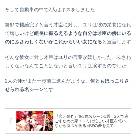
そして自動車の中で2人はキスをしました
笑顔で補給完了と言う才臣に対し、ユリは彼の栄養になれ
て嬉しいけど
組長に振るえるような自分は才臣の傍にいる
のにふさわしくないがこれからいい女になる
と宣言します
そんな彼女に対し才臣はユリの言葉が嬉しかった、ふさわ
しくないなんてことはないと言いユリは涙するのでした
2人の仲がまた一歩前に進んだような、
何ともほっこりさ
せられる名シーン
です
『恋と弾丸』第3巻名シーン3選｜2人で過
ごすための家！ユリは忙しい才臣を想い
ながら待つがある日彼の夢を見て…