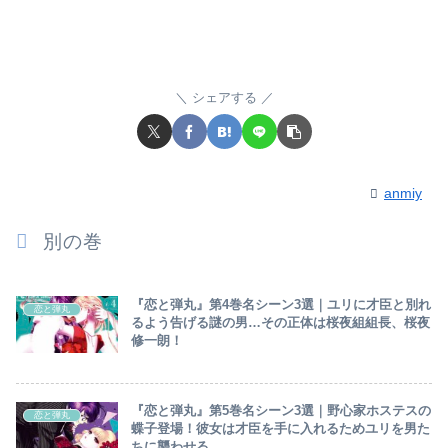
シェアする
anmiy
別の巻
『恋と弾丸』第4巻名シーン3選｜ユリに才臣と別れ
恋と弾丸
るよう告げる謎の男…その正体は桜夜組組長、桜夜
修一朗！
『恋と弾丸』第5巻名シーン3選｜野心家ホステスの
恋と弾丸
蝶子登場！彼女は才臣を手に入れるためユリを男た
ちに襲わせる…