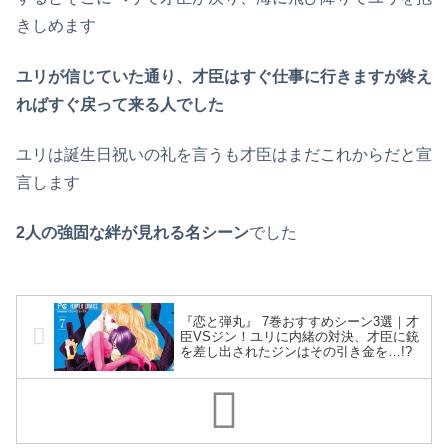
きしめます
ユリが信じていた通り、才臣はすぐ仕事に行きますが終え
ればすぐ戻って来る人でした
ユリは誕生日祝いの礼を言うも才臣はまだこれからだと宣
言します
2人の強固な絆が見れる名シーン
でした
『恋と弾丸』 7巻おすすめシーン3選｜才
臣VSジン！ユリに内緒の対決、才臣に銃
を差し出されたジンはその引き金を…!?