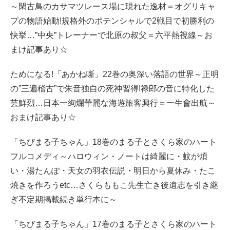
～閑古鳥のカサマツレース場に現れた逸材＝オグリキャ
プの物語始動!規格外のポテンシャルで2戦目で初勝利の
快挙…”中央”トレーナーで北原の叔父＝六平熱視線～お
まけ記事あり☆
ためになる!「あかね噺」22巻の奥深い落語の世界～正明
の”三遍稽古”で朱音独自の死神習得!禄郎の音に特化した
芸鮮烈…日本一絢爛華麗な海遊旅客興行＝一生會出航～
おまけ記事あり☆
「ちびまる子ちゃん」18巻のまる子とさくら家のハート
フルコメディ～ハロウィン・ノートは綺麗に・蚊が煩
い・湯たんぽ・天女の羽衣伝説・明日から夏休み・たこ
焼きを作ろうetc…さくらももこ先生亡き後遺志を引き継
ぎ不定期掲載続き単行本に～
「ちびまる子ちゃん」17巻のまる子とさくら家のハート