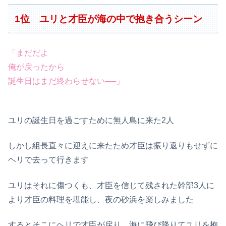
1位 ユリと才臣が海の中で抱き合うシーン
「まだだよ
俺が戻ったから
誕生日はまだ終わらせない──」
ユリの誕生日を過ごすために無人島に来た2人
しかし組長直々に迎えに来たため才臣は振り返りもせずに
ヘリで去って行きます
ユリはそれに傷つくも、才臣を信じて残された幹部3人に
より才臣の料理を堪能し、夜の砂浜を楽しみました
するとそこにヘリで才臣が戻り、海に飛び降りてユリを抱