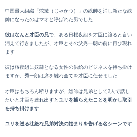
中国最大組織「蛇蠍（じゃかつ）」の総帥を消し新たな総
帥になったのはマオと呼ばれた男でした
彼はなんと才臣の兄
で、ある日桜夜組を才臣に譲ると言い
消えて行きましたが、才臣とその父秀一朗の前に再び現れ
ます
彼は桜夜組に奴隷となる女性の供給のビジネスを持ち掛け
ますが、秀一朗は席を離れ全てを才臣に任せました
才臣はもちろん断りますが、総帥は兄弟として2人で話し
たいと才臣を連れ出すと
ユリを捕らえたことを明かし取引
を持ち掛けます
ユリを巡る壮絶な兄弟対決の始まりを告げる名シーン
です