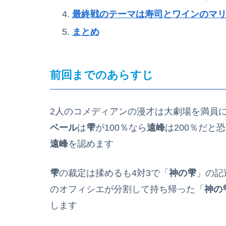
最終戦のテーマは寿司とワインのマ
まとめ
前回までのあらすじ
2人のコメディアンの漫才は大劇場を満員
ベール
は
雫
が100％なら
遠峰
は200％だと
遠峰
を認めます
雫
の裁定は揉めるも4対3で「
神の雫
」の記
のオフィシエが分割して持ち帰った「
神の
します