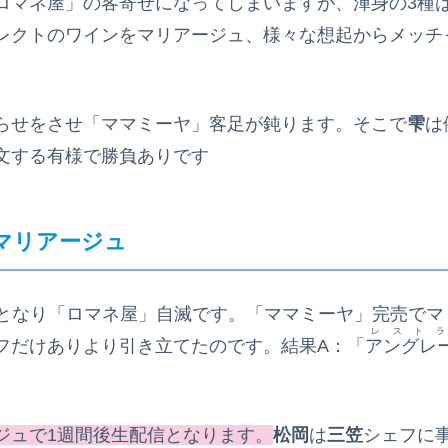
ロマネ屋」の客寄せになってしまいますが、渾身の3種
レクトのワインをマリアージュ、様々な想起からメッチ
らせをさせ「ママミーヤ」客足が鈍ります。そこで
雫
は
文する有様で勝負ありです
マリアージュ
鳥となり「ロマネ屋」自滅です。「ママミーヤ」完売でマ
レストラ
フだけありより引き立てたのです。結果A：「
アングレ
ジュで1週間後生配信となります。
松岡
は
三笠
シェフに