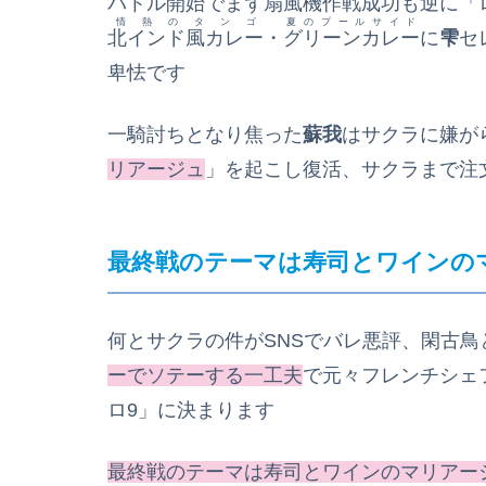
バトル開始でまず扇風機作戦成功も逆に「
情熱のタンゴ
夏のプールサイド
北インド風カレー
・
グリーンカレー
に
雫
セ
卑怯です
一騎討ちとなり焦った
蘇我
はサクラに嫌が
リアージュ
」を起こし復活、サクラまで注
最終戦のテーマは寿司とワインの
何とサクラの件がSNSでバレ悪評、閑古
ーでソテーする一工夫
で元々フレンチシェ
ロ9」に決まります
最終戦のテーマは寿司とワインのマリアー