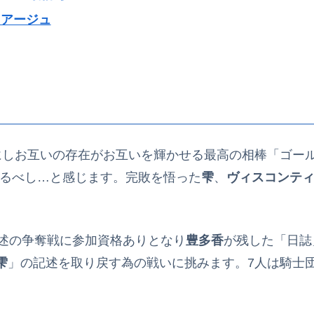
リアージュ
にしお互いの存在がお互いを輝かせる最高の相棒「ゴー
恐るべし…と感じます。完敗を悟った
雫
、
ヴィスコンテ
述の争奪戦に参加資格ありとなり
豊多香
が残した「日誌
雫
」の記述を取り戻す為の戦いに挑みます。7人は騎士