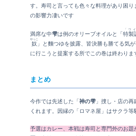
す。寿司と言っても色々な料理があり困り
の影響力凄いです
「ワ
満席な中
雫
は例のオリーブオイルと「
特製
やっこ
奴
」と麵つゆを披露、皆決勝も勝てる気が
に行こうと提案する所でこの巻は終わりま
まとめ
今作では先述した「
神の雫
」捜し・店の再
くれます。因縁の「ロマネ屋」はサクラ等
予選はカレー、本戦は寿司と専門外のお題