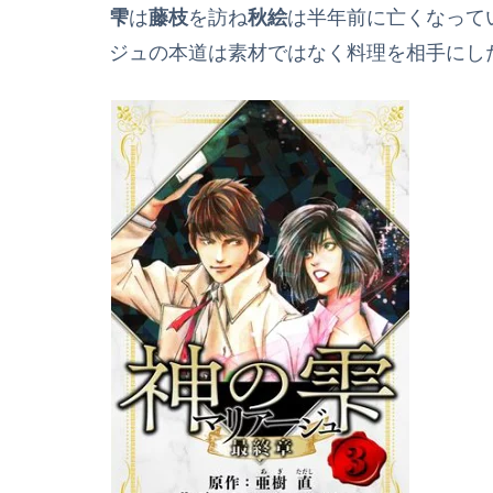
雫
は
藤枝
を訪ね
秋絵
は半年前に亡くなって
ジュの本道は素材ではなく料理を相手にし