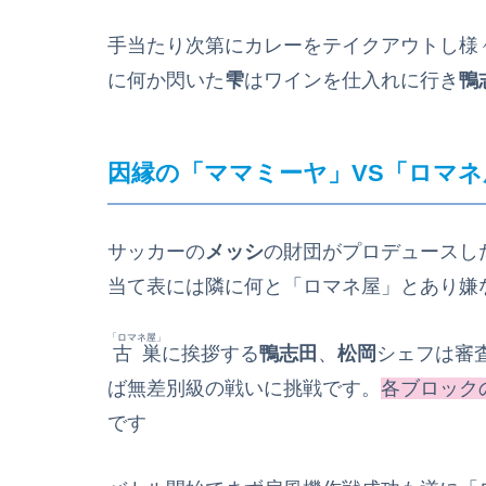
手当たり次第にカレーをテイクアウトし様
に何か閃いた
雫
はワインを仕入れに行き
鴨
因縁の「
ママミーヤ」VS「ロマ
サッカーの
メッシ
の財団がプロデュースし
当て表には隣に何と「ロマネ屋」とあり嫌
「ロマネ屋」
古巣
に挨拶する
鴨志田
、
松岡
シェフは審
ば無差別級の戦いに挑戦です。
各ブロック
です