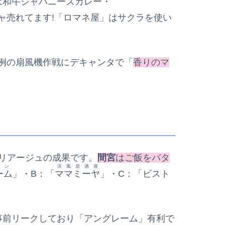
は
和牛ジャパニーズカレー
・
ャ売れてます!「ロマネ屋」はサクラを使い
例の扇風機作戦にデキャンタで「
香りのマ
リアージュの成果です。
間宮
はご飯をバタ
ン
洋風居酒屋
ーム
」・B：「
ママミーヤ
」・C：「ビスト
事前リークしており「アングレーム」有利で