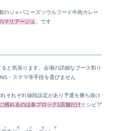
製のジャパニーズソウルフード牛肉カレー
のマリアージュ
」です
すると気張ります。会場の詳細なブース割り
SNS・ステマ等手段を選びません
別れそれぞれ値段設定があり予選を勝ち抜け
に残
れ
るのは各ブロック1店舗だけ
とシビア
小鹿の成長