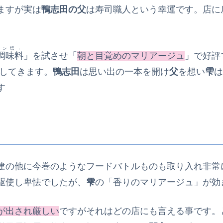
ますが実は
鴨志田の父
は寿司職人という幸運です。店に
イン塩」
調味料
」を試させ「
朝と目覚めのマリアージュ
」で好評
してきます。
鴨志田
は思い出の一本を開け
父
を想い
雫
は
す
建の他に今巻のようなフードバトルものも取り入れ非常
駆使し卑怯でしたが、
雫
の「香りのマリアージュ」が効
が出され厳しい
ですがそれはどの店にも言える事です。