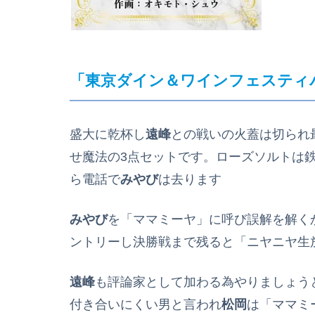
「東京ダイン＆ワインフェスティ
盛大に乾杯し
遠峰
との戦いの火蓋は切られ
せ魔法の3点セットです。ローズソルトは
ら電話で
みやび
は去ります
みやび
を「ママミーヤ」に呼び誤解を解く
ントリーし決勝戦まで残ると「ニヤニヤ生
遠峰
も評論家として加わる為やりましょう
付き合いにくい男と言われ
松岡
は「ママミ