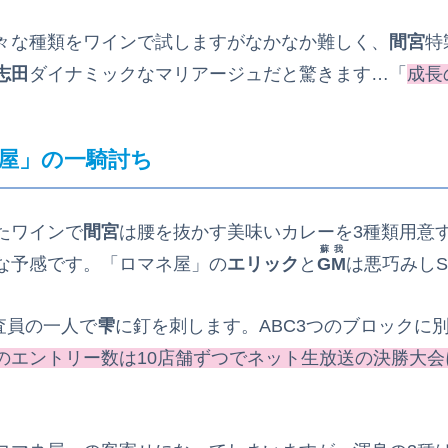
々な種類をワインで試しますがなかなか難しく、
間宮
特
志田
ダイナミックなマリアージュだと驚きます…「
成長
ネ屋」の一騎討ち
たワインで
間宮
は腰を抜かす美味いカレーを3種類用意
蘇我
な予感です。「ロマネ屋」の
エリック
と
GM
は悪巧みし
査員の一人で
雫
に釘を刺します。ABC3つのブロックに
のエントリー数は10店舗ずつでネット生放送の決勝大会