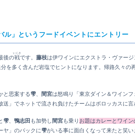
バル」というフードイベントにエントリー
いくさ
最後の
戦
です。
藤枝
は伊ワインにエクストラ・ヴァージ
鉄分を多く含んだ岩塩でヒントになります。帰路久々の
かと思案する
雫
、
間宮
は怒鳴り「東京ダイン＆ワインフ
放送」でネットで流され負けたチームはボロッカスに言
と
雫
、
鴨志田
も加勢し
間宮
も乗り
お題はカレーとワイン
ーヤ」のバックに
雫
がいる事に面白くなって来たと笑い