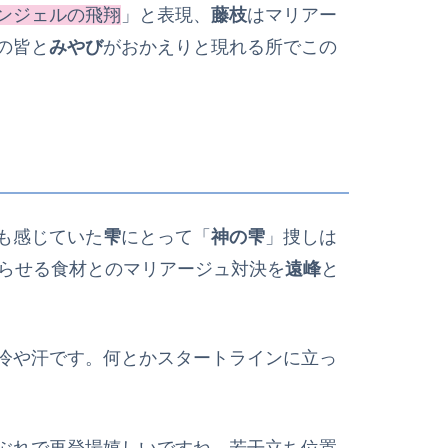
ンジェルの飛翔
」と表現、
藤枝
はマリアー
の皆と
みやび
がおかえりと現れる所でこの
も感じていた
雫
にとって「
神の雫
」捜しは
らせる食材とのマリアージュ対決を
遠峰
と
冷や汗です。何とかスタートラインに立っ
ぶれで再登場嬉しいですね。若干立ち位置