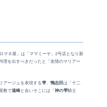
ロマネ屋」は「ママミーヤ」2号店となり新
料理を出すべきだったと「友情のマリアー
リアージュを表現する
雫
、
鴨志田
は「十二
屋敷で
遠峰
と会いそこには「
神の雫
騎士