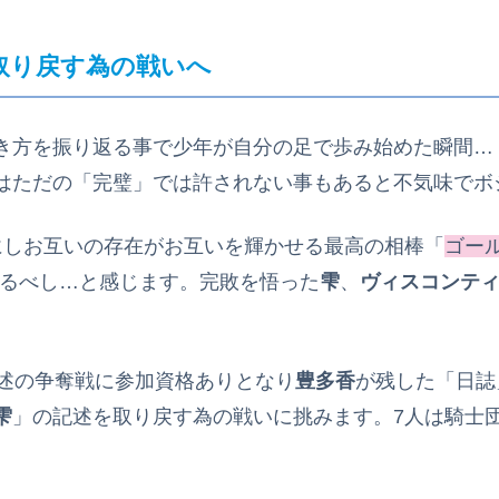
取り戻す為の戦いへ
き方を振り返る事で少年が自分の足で歩み始めた瞬間…
はただの「完璧」では許されない事もあると不気味でボ
にしお互いの存在がお互いを輝かせる最高の相棒「
ゴー
るべし…と感じます。完敗を悟った
雫
、
ヴィスコンテ
述の争奪戦に参加資格ありとなり
豊多香
が残した「日誌
雫
」の記述を取り戻す為の戦いに挑みます。7人は騎士