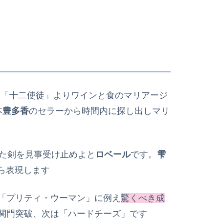
た「十二使徒」よりワインと食のマリアージ
本
豊多香
のセラーから時間内に探し出しマリ
た剣を見事受け止めよと
ロベール
です。
雫
ら表現します
「プリティ・ウーマン」に例え
驚くべき成
関門突破、次は「ハードチーズ」です