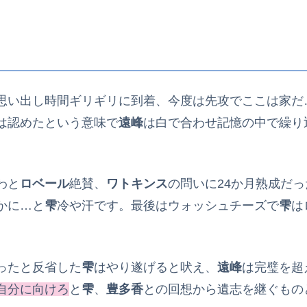
思い出し時間ギリギリに到着、今度は先攻でここは家だ
は認めたという意味で
遠峰
は白で合わせ記憶の中で繰り
わと
ロベール
絶賛、
ワトキンス
の問いに24か月熟成だ
かに…と
雫
冷や汗です。最後はウォッシュチーズで
雫
は
ったと反省した
雫
はやり遂げると吠え、
遠峰
は完璧を超
自分に向けろ
と
雫
、
豊多香
との回想から遺志を継ぐもの