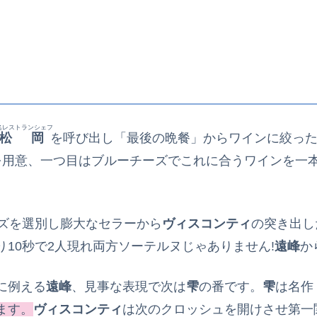
名レストランシェフ
松岡
を呼び出し「最後の晩餐」からワインに絞っ
を用意、一つ目はブルーチーズでこれに合うワインを一
ーズを選別し膨大なセラーから
ヴィスコンティ
の突き出し
10秒で2人現れ両方ソーテルヌじゃありません!
遠峰
か
に例える
遠峰
、見事な表現で次は
雫
の番です。
雫
は名作
ます。
ヴィスコンティ
は次のクロッシュを開けさせ第一