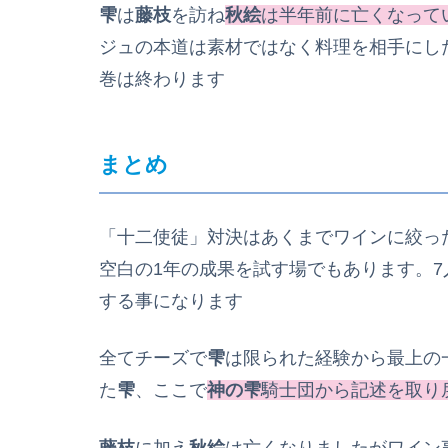
雫
は
藤枝
を訪ね
秋絵
は半年前に亡くなって
ジュの本道は素材ではなく料理を相手にし
巻は終わります
まとめ
「十二使徒」対決はあくまでワインに絞っ
空白の1年の成果を試す場でもあります。
する事になります
全てチーズで
雫
は限られた経験から最上の
た
雫
、ここで
神の雫
騎士団から記述を取り
藤枝
に加え
秋絵
は亡くなりましたがワイン