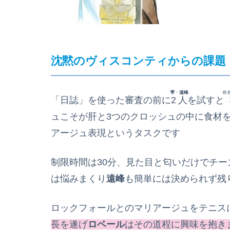
沈黙のヴィスコンティからの課題
雫
・
遠峰
有
「日誌」を使った審査の前に
2人
を試すと
ュこそが肝と3つのクロッシュの中に食材
アージュ表現というタスクです
制限時間は30分、見た目と匂いだけでチ
は悩みまくり
遠峰
も簡単には決められず残り
ロックフォールとのマリアージュをテニス
長を遂げ
ロベール
はその道程に興味を抱き