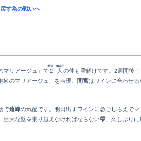
り戻す為の戦いへ
間宮
・
鴨志田
のマリアージュ」で
2人
の仲も雪解けです。2週間後「
抱擁のマリアージュ」を表現、
間宮
はワインに合わせる
話で
遠峰
の気配です。明日出すワインに急ごしらえでマ
。巨大な壁を乗り越えなければならない
雫
、久しぶりに