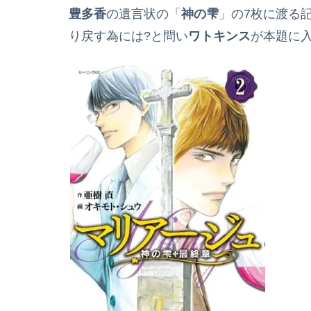
豊多香
の遺言状の「
神の雫
」の7枚に渡る
り戻す為には?と問い
ワトキンス
が本題に