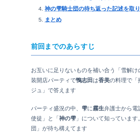
神の雫騎士団の待ち返った記述を取
まとめ
前回までのあらすじ
お互いに足りないものを補い合う「雪解け
装開店パーティで
鴨志田
は
香美
の料理で「
ジュ」で答えます
パーティ盛況の中、
雫
に
霧生
弁護士から電
使徒」と「
神の雫
」について知っています
団」が待ち構えてます