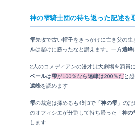
神の雫騎士団の待ち返った記述を
雫
先攻で古い帽子をきっかけに亡き父の生
ル
は賭けに勝ったなと讃えます。一方
遠峰
2人のコメディアンの漫才は大劇場を満員
ベール
は
雫
が100％なら
遠峰
は200％だ
と恐
遠峰
を認めます
雫
の裁定は揉めるも4対3で「
神の雫
」の記
のオフィシエが分割して持ち帰った「
神の
します