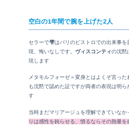
空白の1年間で腕を上げた2人
セラーで
雫
はパリのビストロでの出来事を
現、悔いなしです。
ヴィスコンティ
の沈黙
現します
メタモルフォーゼ＝変身とはよくぞ言った
も沈黙で認めた証ですが両者の表現は明ら
す
当時まだマリアージュを理解できていなか
りは感性を鈍らせる、憤るならその熱量を