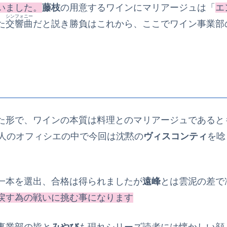
いました。
藤枝
の用意するワインにマリアージュは「
エ
シンフォニー
た
交響曲
だと説き勝負はこれから、ここでワイン事業部
た形で、ワインの本質は料理とのマリアージュであると
7人のオフィシエの中で今回は沈黙の
ヴィスコンティ
を唸
一本を選出、合格は得られましたが
遠峰
とは雲泥の差で
戻す為の戦いに挑む事になります
事業部の皆と
みやび
も現れシリーズ読者には懐かしい顔