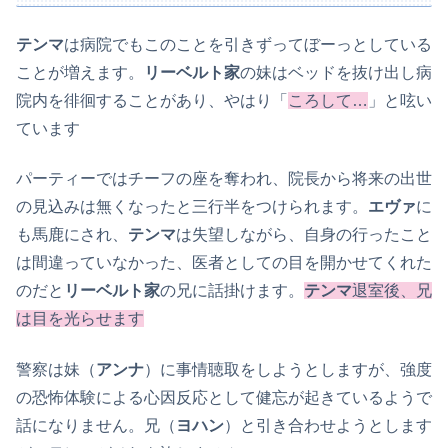
テンマ
は病院でもこのことを引きずってぼーっとしている
ことが増えます。
リーベルト家
の妹はベッドを抜け出し病
院内を徘徊することがあり、やはり「
ころして…
」と呟い
ています
パーティーではチーフの座を奪われ、院長から将来の出世
の見込みは無くなったと三行半をつけられます。
エヴァ
に
も馬鹿にされ、
テンマ
は失望しながら、自身の行ったこと
は間違っていなかった、医者としての目を開かせてくれた
のだと
リーベルト家
の兄に話掛けます。
テンマ
退室後、兄
は目を光らせます
警察は妹（
アンナ
）に事情聴取をしようとしますが、強度
の恐怖体験による心因反応として健忘が起きているようで
話になりません。兄（
ヨハン
）と引き合わせようとします