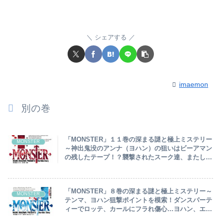
シェアする
imaemon
別の巻
「MONSTER」１１巻の深まる謎と極上ミステリー
MONSTER
～神出鬼没のアンナ（ヨハン）の狙いはビーアマン
の残したテープ！？襲撃されたスーク達、またして
も超人シュタイナーと化すグリマー～
「MONSTER」８巻の深まる謎と極上ミステリー～
MONSTER
テンマ、ヨハン狙撃ポイントを模索！ダンスパーテ
ィーでロッテ、カールにフラれ傷心…ヨハン、エミ
ル・シェーベの絵本を読み卒倒～