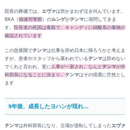
院長の葬儀では、
エヴァ
は所かまわず泣き叫んでいます。
BKA（
独連邦警察
）の
ルンゲ
が
テンマ
に尋問してきま
す。
院長達の死因は毒殺で、キャンディに硝酸系の毒物が
確認されています
この急展開で
テンマ
は仕事を辞め日本に帰ろうかと考えま
すが、患者やスタッフから慕われている
テンマ
は辞めない
でくれと言われ、更に
人事が一新され、なんと
テンマ
が外
科部長になることに決まり、
テンマ
はその境遇に茫然とし
ます
9年後、成長したヨハンが現れ…
テンマ
は外科部長になり、立場が逆転してしまった
エヴァ