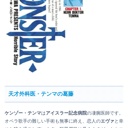
天才外科医・テンマの葛藤
ケンゾー・テンマ
は
アイスラー記念病院
の凄腕医師です。
オペラ歌手の難しい手術も無事に終え、恋人の
エヴァ
と幸