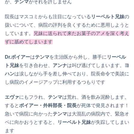
が、
テンマ
がそれを許しません
院長はマスコミからも注目になっている
リーベルト兄妹
の
扱いについて、病院の評判を良くするために悪用しようと
しています。
兄妹に送られて来たお菓子のアメを深く考え
ずに舐めてしまいます
Dr.ボイアー
は
テンマ
を主治医から外し、勝手に
リーベル
ト兄妹
を引き合わせ、
アンナ
は叫び逃げてしまいます。
ヨ
ハン
は涙しながら手を差し伸べており、院長命令で美談に
し病院のイメージアップに利用するつもりです
エヴァ
にもフラれ、
テンマ
は荒れ、酒を飲み泥酔します。
すると
ボイアー・外科部長・院長
が死体で発見されます！
急いで病院に向かった
テンマ
は大混乱の病院内で、緊急オ
ペに向かおうとすると、
リーベルト兄妹
が失踪してしまい
ます