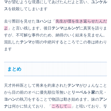
マ
が望むような境遇にしてあげたんだよと言い、
ユンケル
ス
を銃殺してしまいます
去り際顔を見せた
ヨハン
は「
先生が僕を生き返らせたんだ
よ
」と言い残します。後日
テンマ
は
ルンゲ
に真実を語りま
すが、不可解な事件のため、納得のいく結末を見ません。
混乱した
テンマ
が雨の中絶叫するところでこの巻は終わり
ます
まとめ
天才外科医として将来を約束された
テンマ
がひょんなこと
から目の前のオペに優先順位等無いと
リーベルト家
の兄・
ヨハン
の執刀をすることで物語は動き始めます。妹の
アン
ナ
は何かに怯えており、「
ころして…
」と呟いており、
リ