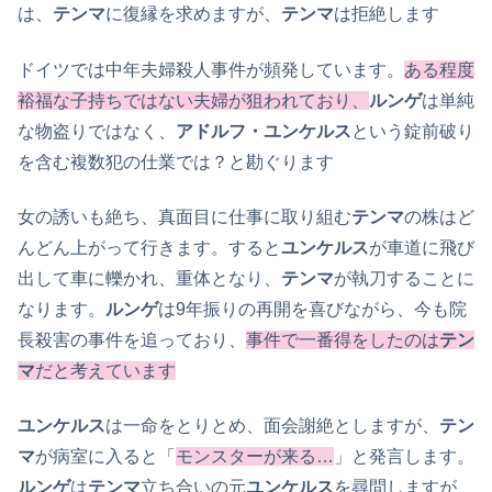
は、
テンマ
に復縁を求めますが、
テンマ
は拒絶します
ドイツでは中年夫婦殺人事件が頻発しています。
ある程度
裕福な子持ちではない夫婦が狙われており、
ルンゲ
は単純
な物盗りではなく、
アドルフ・ユンケルス
という錠前破り
を含む複数犯の仕業では？と勘ぐります
女の誘いも絶ち、真面目に仕事に取り組む
テンマ
の株はど
んどん上がって行きます。すると
ユンケルス
が車道に飛び
出して車に轢かれ、重体となり、
テンマ
が執刀することに
なります。
ルンゲ
は9年振りの再開を喜びながら、今も院
長殺害の事件を追っており、
事件で一番得をしたのは
テン
マ
だと考えています
ユンケルス
は一命をとりとめ、面会謝絶としますが、
テン
マ
が病室に入ると「
モンスターが来る…
」と発言します。
ルンゲ
は
テンマ
立ち合いの元
ユンケルス
を尋問しますが、