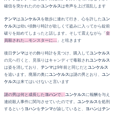
確信を突かれたのか
ユンケルス
は奇声を上げ混乱します
テンマ
は
ユンケルス
を散歩に連れて行き、心を許した
ユン
ケルス
は幼い頃飾り時計が欲しくて盗みに入ってから錠前
破りを始めてしまったと話します。そして震えながら「
全
員殺された…モンスターに…
」と呟きます
後日
テンマ
はその飾り時計を見つけ、購入して
ユンケルス
の元へ行くと、見張りはキャンディで毒殺され
ユンケルス
は姿を消しており、
テンマ
は9年前と同じだと
ユンケルス
を追います。廃屋の奥に
ユンケルス
は謎の男とおり、
ユン
ケルス
は来てはいけないと言います
謎の男は何と成長した
ヨハン
で、
ユンケルス
に報酬を与え
連続殺人事件に関与させていたのです。
ユンケルス
を処刑
するという
ヨハン
を
テンマ
が諭していると、
ヨハン
は
テン