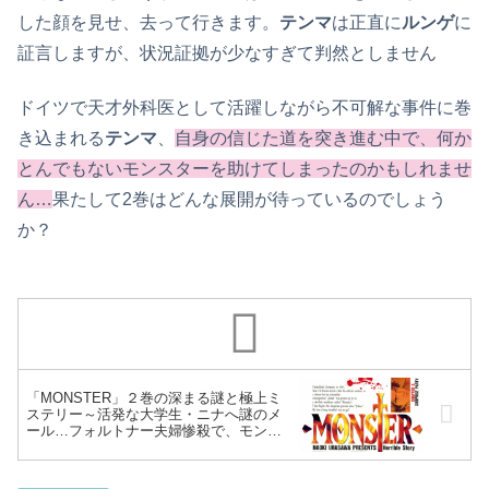
した顔を見せ、去って行きます。
テンマ
は正直に
ルンゲ
に
証言しますが、状況証拠が少なすぎて判然としません
ドイツで天才外科医として活躍しながら不可解な事件に巻
き込まれる
テンマ
、
自身の信じた道を突き進む中で、何か
とんでもないモンスターを助けてしまったのかもしれませ
ん…
果たして2巻はどんな展開が待っているのでしょう
か？
「MONSTER」２巻の深まる謎と極上ミ
ステリー～活発な大学生・ニナへ謎のメ
ール…フォルトナー夫婦惨殺で、モンス
ター・ヨハン暗躍に怯えるテンマ、銃の
扱いをマスター～