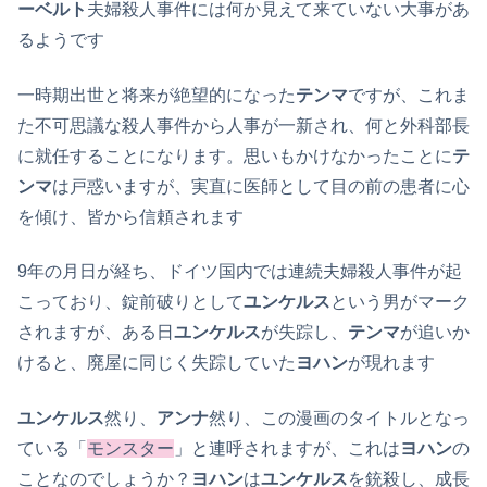
ーベルト
夫婦殺人事件には何か見えて来ていない大事があ
るようです
一時期出世と将来が絶望的になった
テンマ
ですが、これま
た不可思議な殺人事件から人事が一新され、何と外科部長
に就任することになります。思いもかけなかったことに
テ
ンマ
は戸惑いますが、実直に医師として目の前の患者に心
を傾け、皆から信頼されます
9年の月日が経ち、ドイツ国内では連続夫婦殺人事件が起
こっており、錠前破りとして
ユンケルス
という男がマーク
されますが、ある日
ユンケルス
が失踪し、
テンマ
が追いか
けると、廃屋に同じく失踪していた
ヨハン
が現れます
ユンケルス
然り、
アンナ
然り、この漫画のタイトルとなっ
ている「
モンスター
」と連呼されますが、これは
ヨハン
の
ことなのでしょうか？
ヨハン
は
ユンケルス
を銃殺し、成長