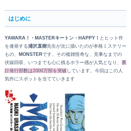
はじめに
YAWARA！・MASTERキートン・HAPPY！
とヒット作
を連発する
浦沢直樹
先生が次に描いたのが本格ミステリー
もの、
MONSTER
です。その複雑怪奇な、見事なまでの
伏線回収、いつまでも心に残るホラー感が人気となり、
累
計発行部数は2000万部を突破
しています。今回はこの人
気作にスポットを当てていきます