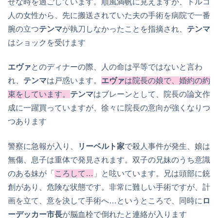
せな時を過ごしています。順風満帆に見えますが、トルコ
人の女性から、先に搬送されていた夫の手術を病院で一番
腕の立つ
テンマ
が執刀しなかったことを指摘され、
テンマ
はショックを受けます
エヴァ
とのディナーの際、人の命は平等ではないと言わ
れ、
テンマ
は戸惑います。
エヴァ
は院長の娘で、婚約の約
束をしています。
テンマ
はブレーンとして、院長の論文作
成に一躍買っていますが、徐々に院長の意向が強くなりつ
つあります
警察に急報が入り、
リーベルト家
で殺人事件が発生、娘は
無傷、息子は重体で発見されます。双子の兄妹のうち意識
のある妹が「
ころして…
」と呟いています。兄は頭部に銃
創があり、危険な状態です。非常に難しい手術ですが、計
画を立て、意を決して手術へ…というところで、同時に
ロ
ーデッカー市長
が脳血栓で倒れたと連絡が入ります