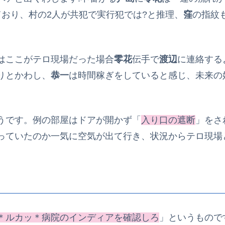
おり、村の2人が共犯で実行犯では?と推理、
窪
の指紋
はここがテロ現場だった場合
零花
伝手で
渡辺
に連絡する
りとかわし、
恭一
は時間稼ぎをしていると感じ、未来の
うです。例の部屋はドアが開かず「
入り口の遮断
」をさ
っていたのか一気に空気が出て行き、状況からテロ現場
＊ルカッ＊病院のインディアを確認しろ
」というもので