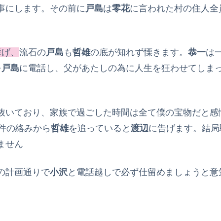
事にします。その前に
戸島
は
零花
に言われた村の住人全
挙げ、
流石の
戸島
も
哲雄
の底が知れず慄きます。
恭一
は
を
戸島
に電話し、父があたしの為に人生を狂わせてしま
抜いており、家族で過ごした時間は全て僕の宝物だと感
件の絡みから
哲雄
を追っていると
渡辺
に告げます。結局
ません
の計画通りで
小沢
と電話越しで必ず仕留めましょうと意