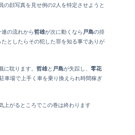
員の顔写真を見せ例の2人を特定させようと
一連の流れから
哲雄
が次に動くなら
戸島
の排
ったとしたらその犯した罪を知る事でありが
慨に耽ります。
哲雄
と
戸島
が失踪し、
零花
駐車場で上手く車を乗り換えられ時間稼ぎ
気上がるところでこの巻は終わります