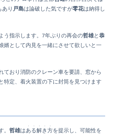
もあり
戸島
は論破した気ですが
零花
は納得し
よう指示します。7年ぶりの再会の
哲雄
と
恭
娘婿として内見を一緒にさせて欲しいと一
れており消防のクレーン車を要請、窓から
と特定、着火装置の下に封筒を見つけます
・・・・・
す。
哲雄
は
ある解き方
を提示し、可能性を