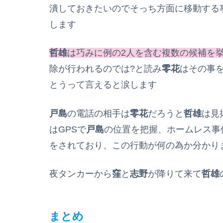
潰しておきたいのでそっち方面に移動する
します
哲雄
は巧みに例の2人を含む複数の候補を
除が行われるのでは?と読み
零花
はその事
とうって言えると涙します
戸島
の電話の相手は
零花
だろうと
哲雄
は見
はGPSで
戸島
の位置を把握、ホームレス事
をされており、この行動が何の為か分かり
夜タンカーから
窪
と
志野
が降りて来て
哲雄
まとめ