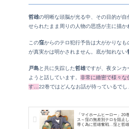
哲雄
の明晰な頭脳が光る中、その目的が自
せられたまま周りの人物の思惑が主に描か
この
窪
からのテロ犯行予告は大がかりなも
が真実かは明かされません。底が知れない
戸島
と共に失踪した
哲雄
ですが、夜タンカ
ようと話しています。
非常に緻密で様々な
す…
22巻ではどんなお話が待っているでし
「マイホームヒーロー」20
ス～窪の無差別テロを阻止し
導く為に哲雄奮戦…窪と哲