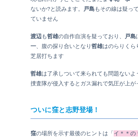
ないか?と読みます。
戸島
もその線は疑って
ていません
渡辺
も
哲雄
の自作自演を疑っており、
戸島
一
、腹の探り合いとなり
哲雄
はのらりくら
芝居打ちます
哲雄
は了承しついて来られても問題ないよ
捜査隊が侵入するとガス漏れで気圧が上が
ついに窪と志野登場！
窪
の場所を示す最後のヒントは「
イ＊＊の