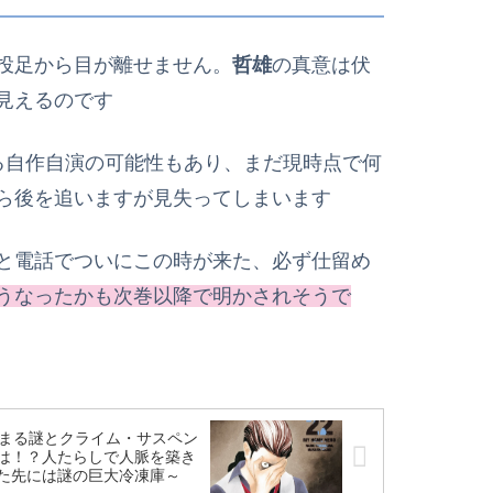
投足から目が離せません。
哲雄
の真意は伏
見えるのです
る自作自演の可能性もあり、まだ現時点で何
ら後を追いますが見失ってしまいます
と電話でついにこの時が来た、必ず仕留め
うなったかも次巻以降で明かされそうで
深まる謎とクライム・サスペン
は！？人たらしで人脈を築き
た先には謎の巨大冷凍庫～