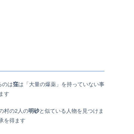
るのは
窪
は「大量の爆薬」を持っていない事
ます
の村の2人の
明砂
と似ている人物を見つけま
承を得ます