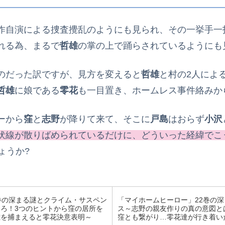
作自演による捜査攪乱のようにも見られ、その一挙手一
れる為、まるで
哲雄
の掌の上で踊らされているようにも
のだった訳ですが、見方を変えると
哲雄
と村の2人によ
哲雄
に娘である
零花
も一目置き、ホームレス事件絡みか
ーから
窪
と
志野
が降りて来て、そこに
戸島
はおらず
小沢
伏線が散りばめられているだけに、どういった経緯でこ
ょうか?
巻の深まる謎とクライム・サスペン
「マイホームヒーロー」22巻の
ろ！3つのヒントから窪の居所を
ス～志野の親友作りの真の意図と
雄を捕まえると零花決意表明～
窪とも繋がり…零花達が行き着い