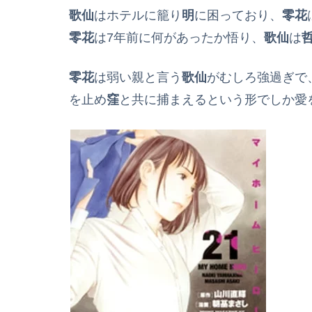
歌仙
はホテルに籠り
明
に困っており、
零花
零花
は7年前に何があったか悟り、
歌仙
は
零花
は弱い親と言う
歌仙
がむしろ強過ぎで
を止め
窪
と共に捕まえるという形でしか愛