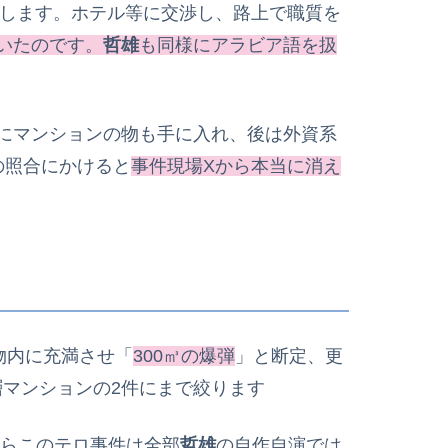
します。ホテル等に交渉し、路上で職質を
いたのです。
哲雄
も同様にアラビア語を扱
にマンションの物も手に入れ、後は外資系
の照合にかけると
事件現場Xから本当に消え
物内に充満させ「
300㎥の爆弾
」と断定、更
層マンションの2件にまで絞ります
らこのテロ事件は全部
哲雄
の自作自演では