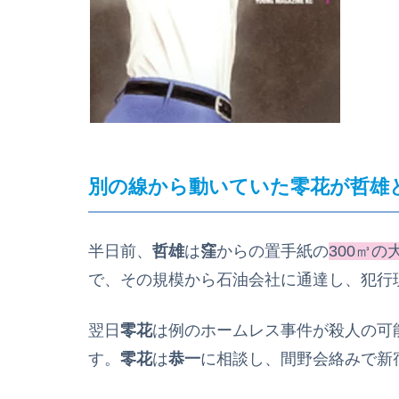
別の線から動いていた零花が哲雄
半日前、
哲雄
は
窪
からの置手紙の
300㎥
で、その規模から石油会社に通達し、犯行
翌日
零花
は例のホームレス事件が殺人の可
す。
零花
は
恭一
に相談し、間野会絡みで新