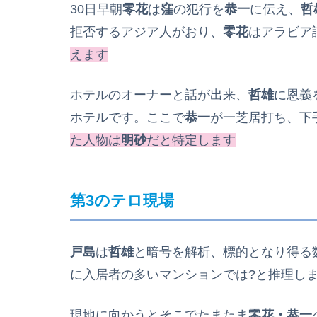
30日早朝
零花
は
窪
の犯行を
恭一
に伝え、
哲
拒否するアジア人がおり、
零花
はアラビア
えます
ホテルのオーナーと話が出来、
哲雄
に恩義
ホテルです。ここで
恭一
が一芝居打ち、下
た人物は
明砂
だと特定します
第3のテロ現場
戸島
は
哲雄
と暗号を解析、標的となり得る
に入居者の多いマンションでは?と推理しま
現地に向かうとそこでたまたま
零花・恭一