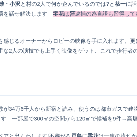
雄・小沢
と村の2人で何か企んでいるのでは?と
恭一
に話
語を話せ解決します。
零花
は
窪
逮捕の為言語も習得して
を感じるオーナーからロビーの映像を手に入れます。更
手な2人の演技でも上手く映像をゲット、これで歩行者
数が34万6千人から新宿と読み、使うのは都市ガスで建
す。一部屋で300㎥の空間から120㎡で候補を9件→高
ペアと出くわします!不審がる
戸島
に
零花
は一連の流れか