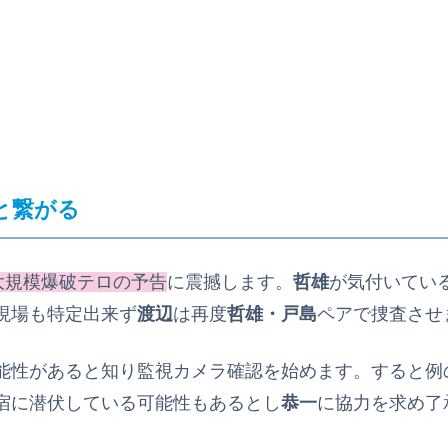
と繋がる
の大規模爆破テロの予告
に震撼します。
哲雄
が気付いてい
現場も特定出来ず
渡辺
は再度
哲雄・戸島
ペアで捜査させ
能性があると知り監視カメラ確認を始めます。すると例
宿に潜伏している可能性もあるとし
恭一
に協力を求め了