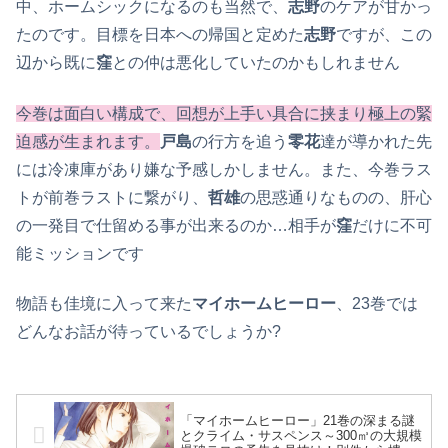
中、ホームシックになるのも当然で、
志野
のケアが甘かっ
たのです。目標を日本への帰国と定めた
志野
ですが、この
辺から既に
窪
との仲は悪化していたのかもしれません
今巻は面白い構成で、回想が上手い具合に挟まり極上の緊
迫感が生まれます。
戸島
の行方を追う
零花
達が導かれた先
には冷凍庫があり嫌な予感しかしません。また、今巻ラス
トが前巻ラストに繋がり、
哲雄
の思惑通りなものの、肝心
の一発目で仕留める事が出来るのか…相手が
窪
だけに不可
能ミッションです
物語も佳境に入って来た
マイホームヒーロー
、23巻では
どんなお話が待っているでしょうか?
「マイホームヒーロー」21巻の深まる謎
とクライム・サスペンス～300㎥の大規模