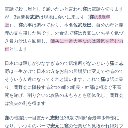
電話で殺し屋として雇いたいと言われ
窪
は電話を切ります
が、3週間後
志野
は現地に会いに来ます（
窪
の6歳年
上
）。
窪
の事は調べており、本名
佐武辰巳
、自分の母と義
理の父を殺した男です。外食先で
窪
は異変にいち早く気づ
き暴力沙汰を回避し、
傭兵に一番大事なのは殺気を読む力
だ
とします
日本には殺しが少なすぎるので居場所がないという
窪
に
志
野
は一生かけて日本の方をお前の居場所に変えてやるので
そういう友達になってくれと請います。これで
窪
は話に乗
り、間野会に隣接する2つの組の組長・幹部は相次ぐ不審
死を遂げ、削り合いの攻防の末もろとも弱体化し、間野会
は漁夫の利を得ます
窪
の暗躍は一目置かれ
志野
は36歳で間野会最年少幹部に
なり、いつものバーで
安元
に
窪
の仕業だと見抜かれ絶対ブ