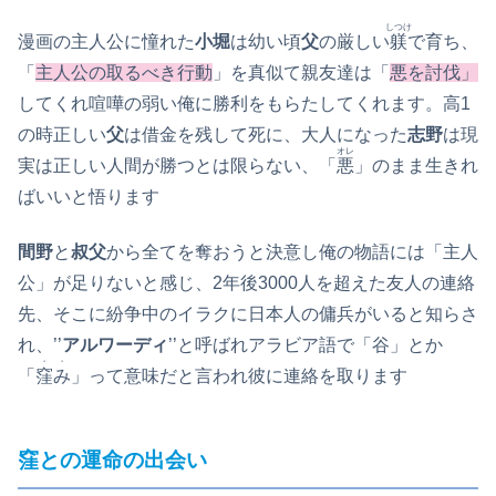
しつけ
漫画の主人公に憧れた
小堀
は幼い頃
父
の厳しい
躾
で育ち、
「
主人公の取るべき行動
」を真似て親友達は「
悪を討伐」
してくれ喧嘩の弱い俺に勝利をもらたしてくれます。高1
の時正しい
父
は借金を残して死に、大人になった
志野
は現
オレ
実は正しい人間が勝つとは限らない、「
悪
」のまま生きれ
ばいいと悟ります
間野
と
叔父
から全てを奪おうと決意し俺の物語には「主人
公」が足りないと感じ、2年後3000人を超えた友人の連絡
先、そこに紛争中のイラクに日本人の傭兵がいると知らさ
れ、’’
アルワーディ
’’と呼ばれアラビア語で「谷」とか
・・
「
窪み
」って意味だと言われ彼に連絡を取ります
窪との運命の出会い