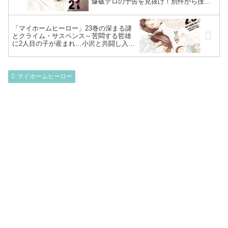
爆破テロの予告を見抜け！別件から捜査
する零花・恭一と繋がるも哲雄動じず…
夜タンカーから窪と志野登場～
「マイホームヒーロー」23巻の深まる謎
とクライム・サスペンス～苦悶する哲雄
に2人目の子が産まれ…小沢と共闘し入念
に準備する哲雄の執念実る！あの武の象
徴：窪を因縁のチェーンソーで両断～
マイホームヒーロー