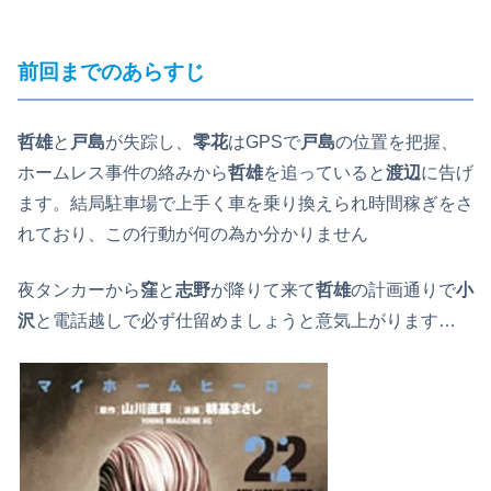
前回までのあらすじ
哲雄
と
戸島
が失踪し、
零花
はGPSで
戸島
の位置を把握、
ホームレス事件の絡みから
哲雄
を追っていると
渡辺
に告げ
ます。結局駐車場で上手く車を乗り換えられ時間稼ぎをさ
れており、この行動が何の為か分かりません
夜タンカーから
窪
と
志野
が降りて来て
哲雄
の計画通りで
小
沢
と電話越しで必ず仕留めましょうと意気上がります…