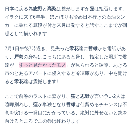
日本に戻る為
志野
と
高梨
は整形しますが
窪
は拒否します。
イラクに来て6年半、ほとぼりも冷め日本行きの石油タン
カーに乗れる算段が付き来月出発すると話すここまでが回
想として描かれます
7月1日午後7時過ぎ、見失った
零花
達に
哲雄
から電話があ
り、
戸島
の身柄はこっちにあると脅し、指定した場所で君
達が「
ずっと見たかったモノ
」が見られると誘導、あきる
市のとあるアパートに侵入すると冷凍庫があり、中を開け
ると
零花
達は震撼します!
ここで前巻のラストに繋がり、
窪
と
志野
が言い争い2人は
喧嘩別れし、
窪
が単独となり
哲雄
は仕留めるチャンスは不
意を突ける一発目にかかっている、絶対に外せないと銃を
向けるところでこの巻は終わります