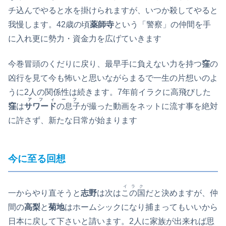
チ込んでやると水を掛けられますが、いつか殺してやると
我慢します。42歳の頃
薬師寺
という「警察」の仲間を手
に入れ更に勢力・資金力を広げていきます
今巻冒頭のくだりに戻り、最早手に負えない力を持つ
窪
の
凶行を見て今も怖いと思いながらまるで一生の片想いのよ
うに2人の関係性は続きます。7年前イラクに高飛びした
アフィーフ
窪
は
サワード
の息子
が撮った動画をネットに流す事を絶対
に許さず、新たな日常が始まります
今に至る回想
イラク
一からやり直そうと
志野
は次は
この国
だと決めますが、仲
間の
高梨
と
菊地
はホームシックになり捕まってもいいから
日本に戻して下さいと請います。2人に家族が出来れば思