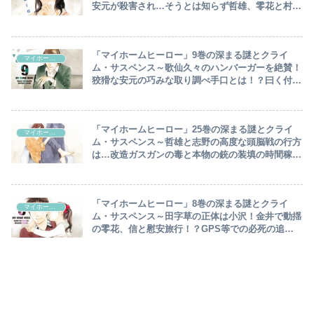
安元が殺害され…そうとは知らず哲雄、零花と村へ
向かい昔語り！哲雄と歌仙の馴れ初めとは！？～
「マイホームヒーロー」9巻の深まる謎とクライ
マイホームヒーロー
ム・サスペンス～歌仙久々のハンバーガーを絶賛！
狡猾な安元の巧みな取り調べ手口とは！？曰く付き
の「あの村」へ向かう哲雄～
「マイホームヒーロー」25巻の深まる謎とクライ
マイホームヒーロー
ム・サスペンス～哲雄と志野の高度な頭脳戦の行方
は…改造ガスガンの毒と本物の銃の装填の時間稼ぎ
はどちらに吉となるか！？～
「マイホームヒーロー」8巻の深まる謎とクライ
マイホームヒーロー
ム・サスペンス～田字草の正体は小沢！金井で動揺
の零花、信と慰安旅行！？GPS等での必死の追跡
で哲雄、鳥栖洋二と再会～