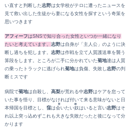
い直すと判断した
志野
は女学校がテロに遭ったニュースを
見て救い出した生徒から妻になる女性を探すという奇策を
思いつきます
アフィーフ
はSNSで知り合った女性といつか一緒になり
たいと考えています。
志野
は自身が「主人公」のように決
断し過ちを犯します。
志野
は作戦を立て人質護送車を襲う
算段をします。ところが二手に分かれていた
菊地
達は人質
の乗ったトラックに逃げられ
菊地
は負傷、失敗し
志野
の判
断ミスです
病院で
菊地
は自殺し、
高梨
が荒れる中
志野
はケアを怠って
いた事を悟り、目標がなければ付いて来る意味がないと日
哲雄
本帰国を目標とし、
窪
は
会いたい奴
はいると言い
志野
はそ
れ以上突っ込めずこれも大きな失敗だったと後になって分
かります