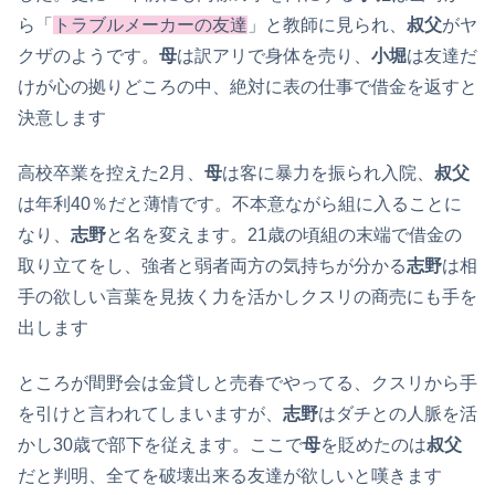
ら「
トラブルメーカーの友達
」と教師に見られ、
叔父
がヤ
クザのようです。
母
は訳アリで身体を売り、
小堀
は友達だ
けが心の拠りどころの中、絶対に表の仕事で借金を返すと
決意します
高校卒業を控えた2月、
母
は客に暴力を振られ入院、
叔父
は年利40％だと薄情です。不本意ながら組に入ることに
なり、
志野
と名を変えます。21歳の頃組の末端で借金の
取り立てをし、強者と弱者両方の気持ちが分かる
志野
は相
手の欲しい言葉を見抜く力を活かしクスリの商売にも手を
出します
ところが間野会は金貸しと売春でやってる、クスリから手
を引けと言われてしまいますが、
志野
はダチとの人脈を活
かし30歳で部下を従えます。ここで
母
を貶めたのは
叔父
だと判明、全てを破壊出来る友達が欲しいと嘆きます