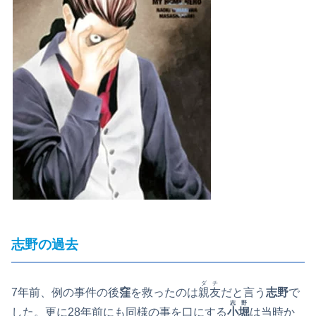
志野の過去
ダチ
7年前、例の事件の後
窪
を救ったのは
親友
だと言う
志野
で
志野
した。更に28年前にも同様の事を口にする
小堀
は当時か