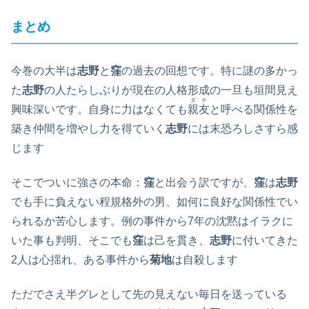
まとめ
今巻の大半は
志野
と
窪
の過去の回想です。特に謎の多かっ
た
志野
の人たらしぶりが現在の人格形成の一旦も垣間見え
ダチ
興味深いです。自身に力はなくても
親友
と呼べる関係性を
築き仲間を増やし力を得ていく
志野
には末恐ろしさすら感
じます
そこでついに強さの本命：
窪
と出会う訳ですが、
窪
は
志野
でも手に負えない程規格外の男、如何に良好な関係性でい
られるか苦心します。例の事件から7年の沈黙はイラクに
いた事も判明、そこでも
窪
は己を貫き、
志野
に付いてきた
2人は心揺れ、ある事件から
菊地
は自殺します
ただでさえ半グレとして先の見えない毎日を送っている