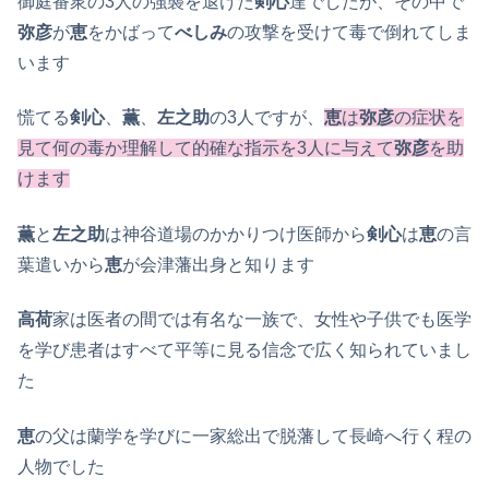
御庭番衆の3人の強襲を退けた
剣心
達でしたが、その中で
弥彦
が
恵
をかばって
べしみ
の攻撃を受けて毒で倒れてしま
います
慌てる
剣心
、
薫
、
左之助
の3人ですが、
恵
は
弥彦
の症状を
見て何の毒か理解して的確な指示を3人に与えて
弥彦
を助
けます
薫
と
左之助
は神谷道場のかかりつけ医師から
剣心
は
恵
の言
葉遣いから
恵
が会津藩出身と知ります
高荷
家は医者の間では有名な一族で、女性や子供でも医学
を学び患者はすべて平等に見る信念で広く知られていまし
た
恵
の父は蘭学を学びに一家総出で脱藩して長崎へ行く程の
人物でした