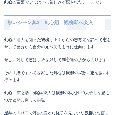
剣心
の言葉で少しはその苦しみが癒されたシーンです
熱いシーン其3 剣心組 観柳邸へ突入
剣心
の過去を知った
観柳
は正面からの
恵
奪還を諦めて
恵
を
脅して自分から自分の元へ戻るように仕向けます
脅しに対して
恵
は手紙を残して
剣心
達の所から去ります
その手紙ですべてを察した
剣心
は
観柳
の屋敷に
恵
を救いに
行きます
剣心
左之助
弥彦
の3人は
観柳
の私兵団50人余りを息も
つかぬ間に倒して突破
屋敷の入り口で2階の窓から様子を見ていた
観柳
と対面し