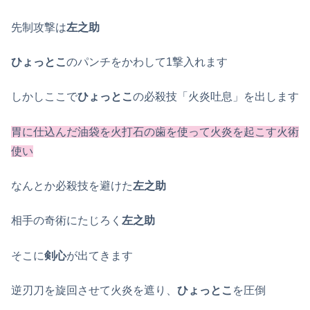
先制攻撃は
左之助
ひょっとこ
のパンチをかわして1撃入れます
しかしここで
ひょっとこ
の必殺技「火炎吐息」を出します
胃に仕込んだ油袋を火打石の歯を使って火炎を起こす火術
使い
なんとか必殺技を避けた
左之助
相手の奇術にたじろく
左之助
そこに
剣心
が出てきます
逆刃刀を旋回させて火炎を遮り、
ひょっとこ
を圧倒