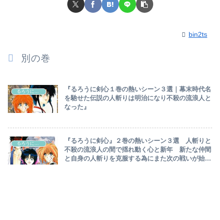
bin2ts
別の巻
『るろうに剣心１巻の熱いシーン３選｜幕末時代名
るろうに剣心
を馳せた伝説の人斬りは明治になり不殺の流浪人と
なった』
『るろうに剣心』２巻の熱いシーン３選 人斬りと
るろうに剣心
不殺の流浪人の間で揺れ動く心と新年 新たな仲間
と自身の人斬りを克服する為にまた次の戦いが始ま
ります