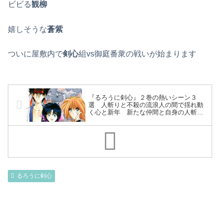
ビビる
観柳
嬉しそうな
蒼紫
ついに屋敷内で
剣心
組vs御庭番衆の戦いが始まります
『るろうに剣心』２巻の熱いシーン３
選 人斬りと不殺の流浪人の間で揺れ動
く心と新年 新たな仲間と自身の人斬り
を克服する為にまた次の戦いが始まりま
す
るろうに剣心