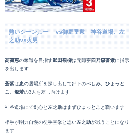
熱いシーン其一 vs御庭番衆 神谷道場、左
之助vs火男
高荷恵
の奪還を目指す
武田観柳
は元隠密
四乃森蒼紫
に指示
を出します
蒼紫
は
恵
の居場所を探し出して部下の
べしみ
、
ひょっと
こ
、
般若
の3人を差し向けます
神谷道場にて
剣心
と
左之助
はまず
ひょっとこ
と戦います
相手が剛力自慢の徒手空挙と思い
左之助
が戦うことになり
ます