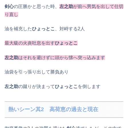
剣心
の圧勝かと思った時、
左之助
が前へ男気を出して仕切
り直し
油を補充した
ひょっとこ
、対峙する2人
最大級の火炎吐息を出す
ひょっとこ
左之助
はそれを避けずに頭から懐へ突っ込みます
油袋を引っ張り出して勝負あり
左之助
の蹴りが決まって
ひょっとこ
を倒します
熱いシーン其2 高荷恵の過去と現在