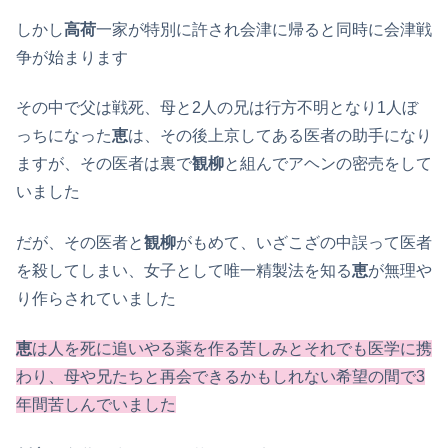
しかし
高荷
一家が特別に許され会津に帰ると同時に会津戦
争が始まります
その中で父は戦死、母と2人の兄は行方不明となり1人ぼ
っちになった
恵
は、その後上京してある医者の助手になり
ますが、その医者は裏で
観柳
と組んでアヘンの密売をして
いました
だが、その医者と
観柳
がもめて、いざこざの中誤って医者
を殺してしまい、女子として唯一精製法を知る
恵
が無理や
り作らされていました
恵
は人を死に追いやる薬を作る苦しみとそれでも医学に携
わり、母や兄たちと再会できるかもしれない希望の間で3
年間苦しんでいました