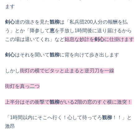
ます
剣心
達の強さを見た
観柳
は「私兵団200人分の報酬を払
う」とか「降参して
恵
を手放し1時間後に送り届けるから
この場は退いてくれ」など
姑息な妙計を
剣心
に仕掛けます
剣心
はそれを聞いて
観柳
に背を向けて歩き出します
しかし
街灯の横でピタッと止まると逆刃刀を一線
街灯を真っ二つ
上半分はその衝撃で
観柳
がいる2階の窓のすぐ横に激突！
「1時間以内にそこへ行く！心して待ってろ
観柳
！！」と
激昂