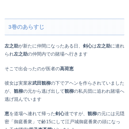
3巻のあらすじ
左之助
が新たに仲間になったある日、
剣心
は
左之助
に連れ
られ
左之助
の仲間内での賭場へ行きます
そこで出会ったのが医者の
高荷恵
彼女は実業家
武田観柳
の下でアヘンを作らされていました
が、
観柳
の元から逃げ出して
観柳
の私兵団に追われ賭場へ
逃げ混んでいます
恵
を道場へ連れて帰った
剣心
達ですが、
観柳
の元には元隠
密「御庭番衆」で齢15にして江戸城御庭番衆の頭になっ