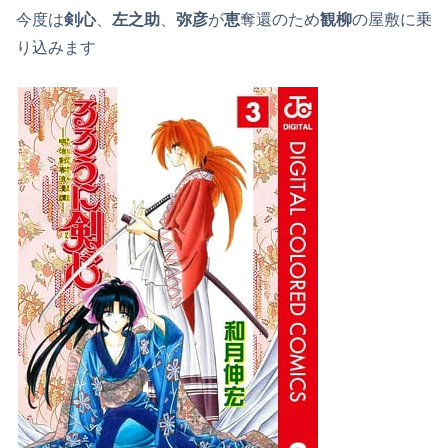
今度は
剣心
、
左之助
、
弥彦
が
恵
奪還のため
観柳
の屋敷に乗
り込みます