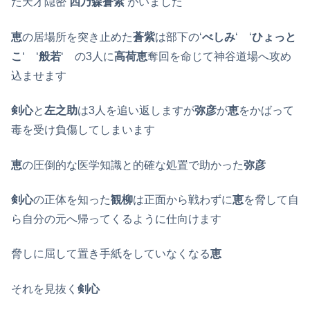
た天才隠密‘
四乃森蒼紫
‘がいました
恵
の居場所を突き止めた
蒼紫
は部下の‘
べしみ
‘ ‘
ひょっと
こ
‘ ‘
般若
‘ の3人に
高荷恵
奪回を命じて神谷道場へ攻め
込ませます
剣心
と
左之助
は3人を追い返しますが
弥彦
が
恵
をかばって
毒を受け負傷してしまいます
恵
の圧倒的な医学知識と的確な処置で助かった
弥彦
剣心
の正体を知った
観柳
は正面から戦わずに
恵
を脅して自
ら自分の元へ帰ってくるように仕向けます
脅しに屈して置き手紙をしていなくなる
恵
それを見抜く
剣心