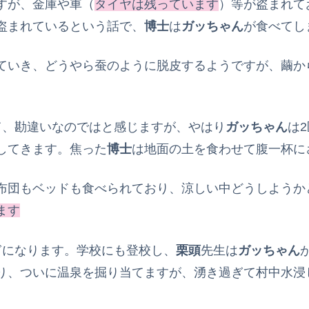
すが、金庫や車（
タイヤは残っています
）等が盗まれて
盗まれているという話で、
博士
は
ガッちゃん
が食べてし
ていき、どうやら蚕のように脱皮するようですが、繭か
て、勘違いなのではと感じますが、やはり
ガッちゃん
は
してきます。焦った
博士
は地面の土を食わせて腹一杯に
布団もベッドも食べられており、涼しい中どうしようか
ます
ぎになります。学校にも登校し、
栗頭
先生は
ガッちゃん
り、ついに温泉を掘り当てますが、湧き過ぎて村中水浸