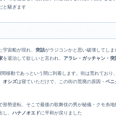
だと騒ぎます
た宇宙船が現れ、
突詰
がラジコンかと思い破壊してしま
家
を退治して欲しいと言われ、
アラレ・ガッチャン・突
、瞬間移動であっという間に到着します。街は荒れており
。
オシズ
は寝ていただけで、この街の荒廃の原因・
ベニ
で形勢逆転、そこで最後の歌舞伎の男が秘儀・クモ糸地
出し、
ハナノオエド
に平和が戻りました