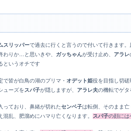
ムスリッパー
で過去に行くと言うので付いて行きます。
終わりか…と思いきや、
ガッちゃん
が受け止め、
アラレ
るというオチです
定で皆が白鳥の湖のプリマ・
オデット姫
役を目指し切磋
シューズを
スパ子
が隠しますが、
アラレ夫
の機転でゲタ
入っており、鼻緒が切れた
センベ子
は転倒、そのまま亡
え混乱、肥溜めにハマり亡くなります。
スパ子
の顔には