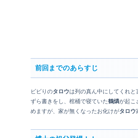
前回までのあらすじ
ビビりの
タロウ
は列の真ん中にしてくれと
ずら書きをし、棺桶で寝ていた
鶴燐
が起こ
めますが、家が無くなったお化けが
タロウ