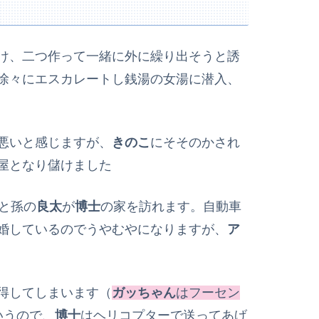
け、二つ作って一緒に外に繰り出そうと誘
徐々にエスカレートし銭湯の女湯に潜入、
悪いと感じますが、
きのこ
にそそのかされ
屋となり儲けました
と孫の
良太
が
博士
の家を訪れます。自動車
婚しているのでうやむやになりますが、
ア
得してしまいます（
ガッちゃん
はフーセン
いうので、
博士
はヘリコプターで送ってあげ