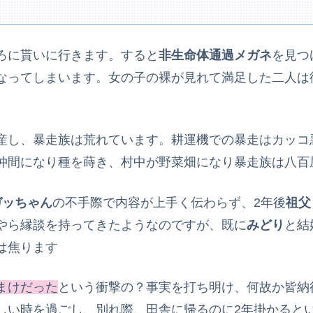
ろに貰いに行きます。すると
非生命体通過メガネ
を見つ
なってしまいます。女の子の裸が見れて満足した二人は
産し、暴走族は荒れています。耕運機での暴走はカッコ
仲間になり種を蒔き、村中が野菜畑になり暴走族は八百
ガッちゃん
の不手際で内容が上手く伝わらず、2年後
祖父
やら縁談を持ってきたようなのですが、既に
みどり
と結
は焦ります
まけだった
という衝撃の？事実を打ち明け、何故か皆納
しい時を過ごし、別れ際、田舎に帰るのに2年掛かると