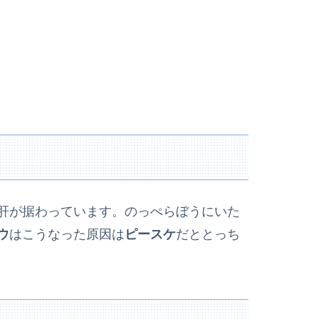
肝が据わっています。のっぺらぼうにいた
ウ
はこうなった原因は
ピースケ
だととっち