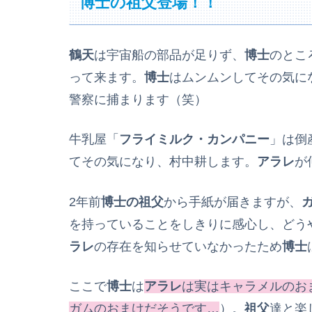
博士の祖父登場！！
鶴天
は宇宙船の部品が足りず、
博士
のとこ
って来ます。
博士
はムンムンしてその気に
警察に捕まります（笑）
牛乳屋「
フライミルク・カンパニー
」は倒
てその気になり、村中耕します。
アラレ
が
2年前
博士の祖父
から手紙が届きますが、
を持っていることをしきりに感心し、どう
ラレ
の存在を知らせていなかったため
博士
ここで
博士
は
アラレ
は実はキャラメルのお
ガムのおまけだそうです…
）。
祖父
達と楽