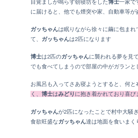
目覚ましが鳴らず朝寝坊をした
博士
一家で
に届けると、他でも煙突や家、自動車等が
ガッちゃん
は眠りながら徐々に繭に包まれ
て、
ガッちゃん
は2匹になります
博士
は2匹の
ガッちゃん
に襲われる夢を見
でも食べてしまうので部屋の中がガランと
お風呂も入ってさあ寝ようとすると、何と
く、
博士
は
みどり
に抱き着かれており喜び
ガッちゃん
が2匹になったことで村中大騒
食欲旺盛な
ガッちゃん
達は地面を食いまく