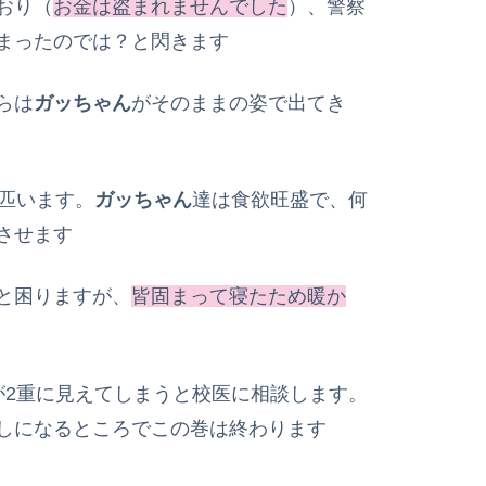
おり（
お金は盗まれませんでした
）、警察
まったのでは？と閃きます
らは
ガッちゃん
がそのままの姿で出てき
2匹います。
ガッちゃん
達は食欲旺盛で、何
させます
と困りますが、
皆固まって寝たため暖か
が2重に見えてしまうと校医に相談します。
しになるところでこの巻は終わります