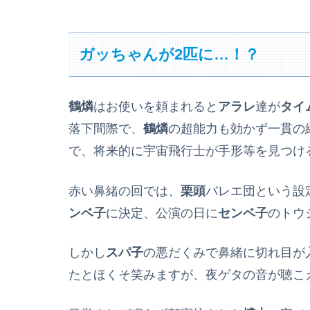
ガッちゃんが2匹に…！？
鶴燐
はお使いを頼まれると
アラレ
達が
タイ
落下間際で、
鶴燐
の超能力も効かず一貫の
で、将来的に宇宙飛行士が手形等を見つけ
赤い鼻緒の回では、
栗頭
バレエ団という設
ンベ子
に決定、公演の日に
センベ子
のトウ
しかし
スパ子
の悪だくみで鼻緒に切れ目が
たとほくそ笑みますが、夜ゲタの音が聴こ