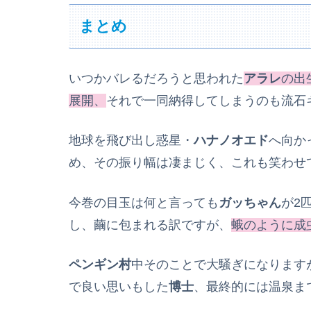
まとめ
いつかバレるだろうと思われた
アラレ
の出
展開、
それで一同納得してしまうのも流石
地球を飛び出し惑星・
ハナノオエド
へ向か
め、その振り幅は凄まじく、これも笑わせ
今巻の目玉は何と言っても
ガッちゃん
が2
し、繭に包まれる訳ですが、
蛾のように成
ペンギン村
中そのことで大騒ぎになります
で良い思いもした
博士
、最終的には温泉ま