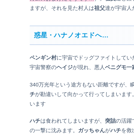
ますが、それを見た村人は
祖父
達が宇宙人
惑星・ハナノオエドへ…
ペンギン村
に宇宙でドッグファイトしてい
宇宙警察の
ヘイジ
が現れ、悪人
ベニグモ一
340万光年という途方もない距離ですが
チ
が勘違いして向かって行ってしまいます
います
ハチ
は食われてしまいますが、
突詰
の活躍
の一撃に沈みます。
ガッちゃん
が
ハチ
を救