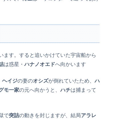
います。すると追いかけていた宇宙船から
詰
は惑星・
ハナノオエド
へ向かいます
、
ヘイジ
の妻の
オシズ
が倒れていたため、
ハ
グモ一家
の元へ向かうと、
ハチ
は捕まって
獄で
突詰
の動きを封じますが、結局
アラレ